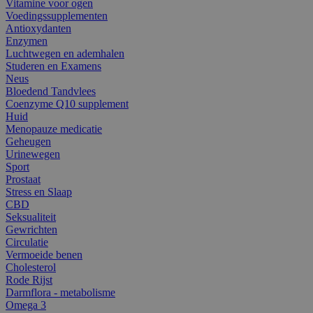
Vitamine voor ogen
Voedingssupplementen
Antioxydanten
Enzymen
Luchtwegen en ademhalen
Studeren en Examens
Neus
Bloedend Tandvlees
Coenzyme Q10 supplement
Huid
Menopauze medicatie
Geheugen
Urinewegen
Sport
Prostaat
Stress en Slaap
CBD
Seksualiteit
Gewrichten
Circulatie
Vermoeide benen
Cholesterol
Rode Rijst
Darmflora - metabolisme
Omega 3