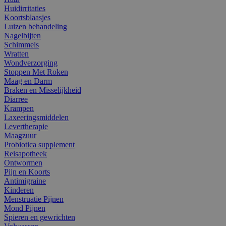
Huidirritaties
Koortsblaasjes
Luizen behandeling
Nagelbijten
Schimmels
Wratten
Wondverzorging
Stoppen Met Roken
Maag en Darm
Braken en Misselijkheid
Diarree
Krampen
Laxeeringsmiddelen
Levertherapie
Maagzuur
Probiotica supplement
Reisapotheek
Ontwormen
Pijn en Koorts
Antimigraine
Kinderen
Menstruatie Pijnen
Mond Pijnen
Spieren en gewrichten