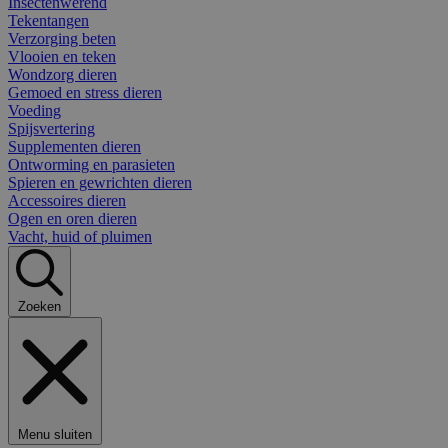
Insectenwerend
Tekentangen
Verzorging beten
Vlooien en teken
Wondzorg dieren
Gemoed en stress dieren
Voeding
Spijsvertering
Supplementen dieren
Ontworming en parasieten
Spieren en gewrichten dieren
Accessoires dieren
Ogen en oren dieren
Vacht, huid of pluimen
Zoeken
Menu sluiten