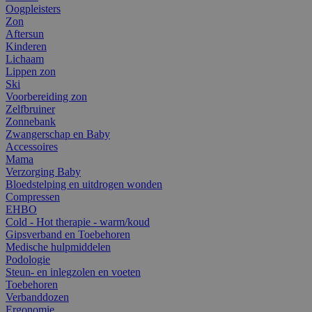
Oogpleisters
Zon
Aftersun
Kinderen
Lichaam
Lippen zon
Ski
Voorbereiding zon
Zelfbruiner
Zonnebank
Zwangerschap en Baby
Accessoires
Mama
Verzorging Baby
Bloedstelping en uitdrogen wonden
Compressen
EHBO
Cold - Hot therapie - warm/koud
Gipsverband en Toebehoren
Medische hulpmiddelen
Podologie
Steun- en inlegzolen en voeten
Toebehoren
Verbanddozen
Ergonomie