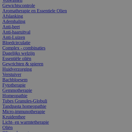
Volwassen
Gewichtscontrole
Aromatherapie en Essentiele Olien
Afslanking
Ademhaling
Anti-beet
Anti-haaruitval
Anti-Luizen
Bloedcirculatie
Complex - combinaties
Dagelijks welzijn
Essentiële oliën
Gewrichten & spieren
Huidverzorging
Verstuiver
Bachbloesem
Fytotherapie
Gemmotherapie
Homeopathie
Tubes Granules-Globuli
Tandpasta homeopathie
Micro-immunotherapie
Kruidenthee
Licht- en warmtetherapie
Oliën