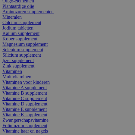
Oligo-elementen
Plantaardige olie
Aminozuren supplementen
Mineralen
Calcium supplement
Jodium tabletten
Kalium supplement
Koper supplement
Magnesium supplement
Selenium supplement
Silicium supplement
Ijzer supplement
Zink supplement
Vitaminen
Multivitaminen
Vitaminen voor kinderen
Vitamine A supplement
Vitamine B supplement
Vitamine C supplement
Vitamine D supplement
Vitamine E supplement
Vitamine K supplement
Zwangerschapsvitamine
Foliumzuur supplement
Vitamine haar en nagels