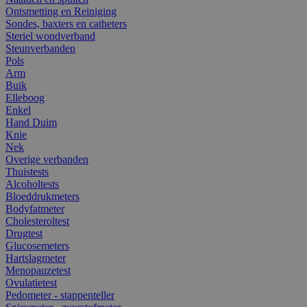
Ontsmetting en Reiniging
Sondes, baxters en catheters
Steriel wondverband
Steunverbanden
Pols
Arm
Buik
Elleboog
Enkel
Hand Duim
Knie
Nek
Overige verbanden
Thuistests
Alcoholtests
Bloeddrukmeters
Bodyfatmeter
Cholesteroltest
Drugtest
Glucosemeters
Hartslagmeter
Menopauzetest
Ovulatietest
Pedometer - stappenteller