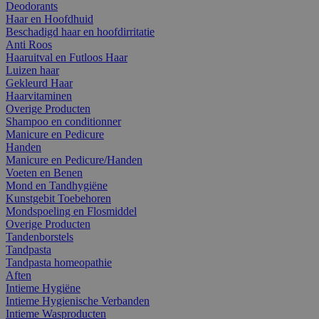
Deodorants
Haar en Hoofdhuid
Beschadigd haar en hoofdirritatie
Anti Roos
Haaruitval en Futloos Haar
Luizen haar
Gekleurd Haar
Haarvitaminen
Overige Producten
Shampoo en conditionner
Manicure en Pedicure
Handen
Manicure en Pedicure/Handen
Voeten en Benen
Mond en Tandhygiëne
Kunstgebit Toebehoren
Mondspoeling en Flosmiddel
Overige Producten
Tandenborstels
Tandpasta
Tandpasta homeopathie
Aften
Intieme Hygiëne
Intieme Hygienische Verbanden
Intieme Wasproducten