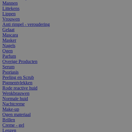
Mannen
Littekens
Lippen
Vrouwen
Anti rimpel - veroudering
Gelaat
Mascara
Masker
Nagels
Ogen
Parfum
Overige Producten
Serum
Psoriasis
Peeling en Scrub
Pigmentvlekken
Rode reactive huid
Wenkbrauwen
Normale huid
Nachtcreme
Make-up
Ogen materiaal
Brillen
Creme - gel
Lenzen