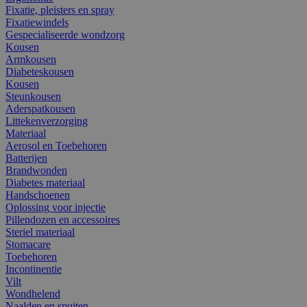
Fixatie, pleisters en spray
Fixatiewindels
Gespecialiseerde wondzorg
Kousen
Armkousen
Diabeteskousen
Kousen
Steunkousen
Aderspatkousen
Littekenverzorging
Materiaal
Aerosol en Toebehoren
Batterijen
Brandwonden
Diabetes materiaal
Handschoenen
Oplossing voor injectie
Pillendozen en accessoires
Steriel materiaal
Stomacare
Toebehoren
Incontinentie
Vilt
Wondhelend
Naalden en spuiten