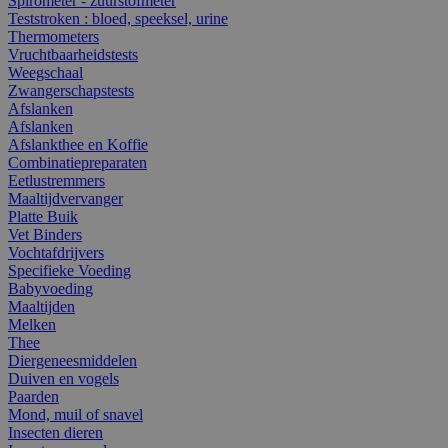
Spirometer - zuurstofmeter
Teststroken : bloed, speeksel, urine
Thermometers
Vruchtbaarheidstests
Weegschaal
Zwangerschapstests
Afslanken
Afslanken
Afslankthee en Koffie
Combinatiepreparaten
Eetlustremmers
Maaltijdvervanger
Platte Buik
Vet Binders
Vochtafdrijvers
Specifieke Voeding
Babyvoeding
Maaltijden
Melken
Thee
Diergeneesmiddelen
Duiven en vogels
Paarden
Mond, muil of snavel
Insecten dieren