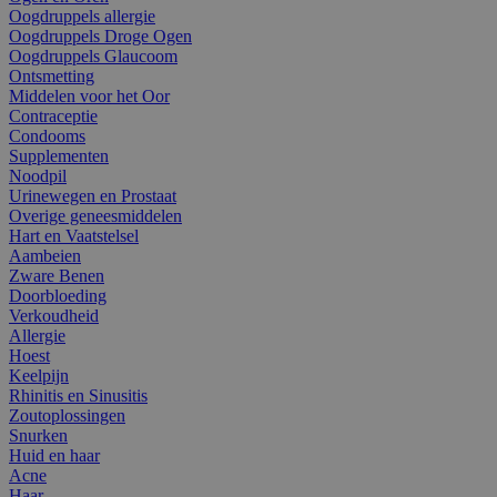
Oogdruppels allergie
Oogdruppels Droge Ogen
Oogdruppels Glaucoom
Ontsmetting
Middelen voor het Oor
Contraceptie
Condooms
Supplementen
Noodpil
Urinewegen en Prostaat
Overige geneesmiddelen
Hart en Vaatstelsel
Aambeien
Zware Benen
Doorbloeding
Verkoudheid
Allergie
Hoest
Keelpijn
Rhinitis en Sinusitis
Zoutoplossingen
Snurken
Huid en haar
Acne
Haar