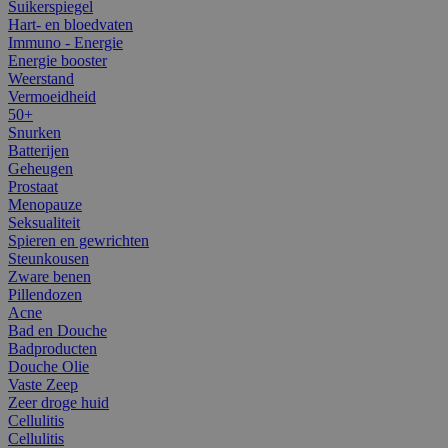
Suikerspiegel
Hart- en bloedvaten
Immuno - Energie
Energie booster
Weerstand
Vermoeidheid
50+
Snurken
Batterijen
Geheugen
Prostaat
Menopauze
Seksualiteit
Spieren en gewrichten
Steunkousen
Zware benen
Pillendozen
Acne
Bad en Douche
Badproducten
Douche Olie
Vaste Zeep
Zeer droge huid
Cellulitis
Cellulitis