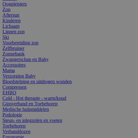
Oogpleisters
Zon
Aftersun
Kinderen
Lichaam
Lippen zon
Ski
Voorbereiding zon
Zelfbruiner
Zonnebank
Zwangerschap en Baby
Accessoires
Mama
Verzorging Baby
Bloedstelping en uitdrogen wonden
Compressen
EHBO
Cold - Hot therapie - warm/koud
Gipsverband en Toebehoren
Medische hulpmiddelen
Podologie
Steun- en inlegzolen en voeten
Toebehoren
Verbanddozen
Ergonomie