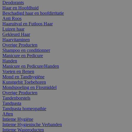
Deodorants
Haar en Hoofdhuid
Beschadigd haar en hoofdirritatie
Anti Roos
Haaruitval en Futloos Haar
Luizen haar
Gekleurd Haar
Haarvitaminen
Overige Producten
Shampoo en conditionner
Manicure en Pedicure
Handen
Manicure en Pedicure/Handen
Voeten en Benen
Mond en Tandhygiëne
Kunstgebit Toebehoren
Mondspoeling en Flosmiddel
Overige Producten
Tandenborstels
Tandpasta
Tandpasta homeopathie
Aften
Intieme Hygiëne
Intieme Hygienische Verbanden
Intieme Wasproducten