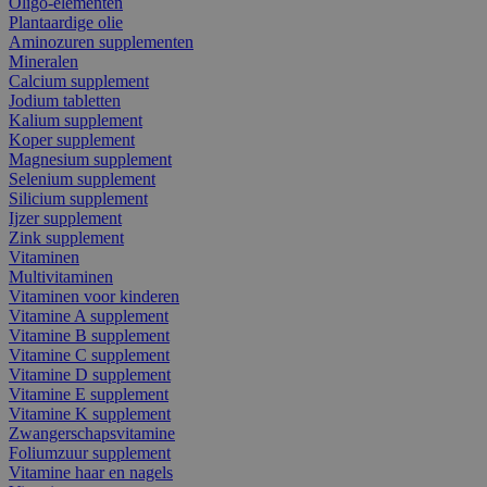
Oligo-elementen
Plantaardige olie
Aminozuren supplementen
Mineralen
Calcium supplement
Jodium tabletten
Kalium supplement
Koper supplement
Magnesium supplement
Selenium supplement
Silicium supplement
Ijzer supplement
Zink supplement
Vitaminen
Multivitaminen
Vitaminen voor kinderen
Vitamine A supplement
Vitamine B supplement
Vitamine C supplement
Vitamine D supplement
Vitamine E supplement
Vitamine K supplement
Zwangerschapsvitamine
Foliumzuur supplement
Vitamine haar en nagels