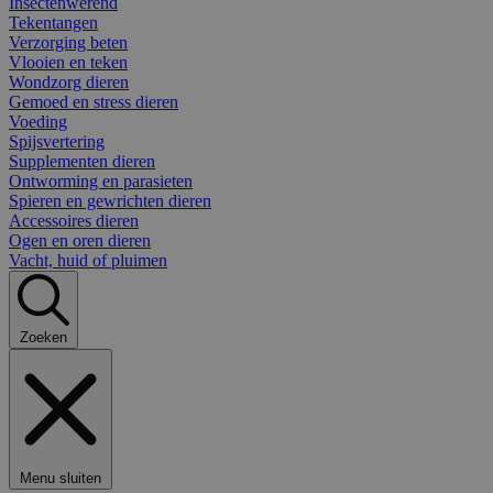
Insectenwerend
Tekentangen
Verzorging beten
Vlooien en teken
Wondzorg dieren
Gemoed en stress dieren
Voeding
Spijsvertering
Supplementen dieren
Ontworming en parasieten
Spieren en gewrichten dieren
Accessoires dieren
Ogen en oren dieren
Vacht, huid of pluimen
Zoeken
Menu sluiten