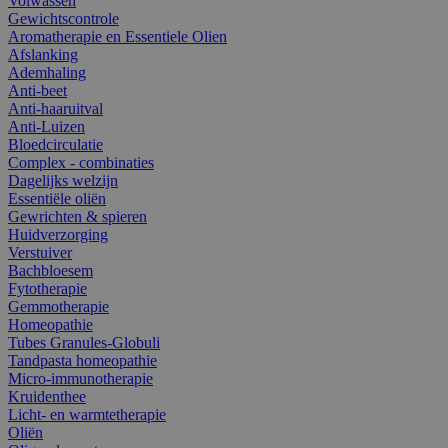
Volwassen
Gewichtscontrole
Aromatherapie en Essentiele Olien
Afslanking
Ademhaling
Anti-beet
Anti-haaruitval
Anti-Luizen
Bloedcirculatie
Complex - combinaties
Dagelijks welzijn
Essentiële oliën
Gewrichten & spieren
Huidverzorging
Verstuiver
Bachbloesem
Fytotherapie
Gemmotherapie
Homeopathie
Tubes Granules-Globuli
Tandpasta homeopathie
Micro-immunotherapie
Kruidenthee
Licht- en warmtetherapie
Oliën