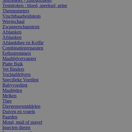
Spirometer - zuurstofmeter
Teststroken : bloed, speeksel, urine
Thermometers
Vruchtbaarheidstests
Weegschaal
Zwangerschapstests
Afslanken
Afslanken
Afslankthee en Koffie
Combinatiepreparaten
Eetlustremmers
Maaltijdvervanger
Platte Buik
Vet Binders
Vochtafdrijvers
Specifieke Voeding
Babyvoeding
Maaltijden
Melken
Thee
Diergeneesmiddelen
Duiven en vogels
Paarden
Mond, muil of snavel
Insecten dieren