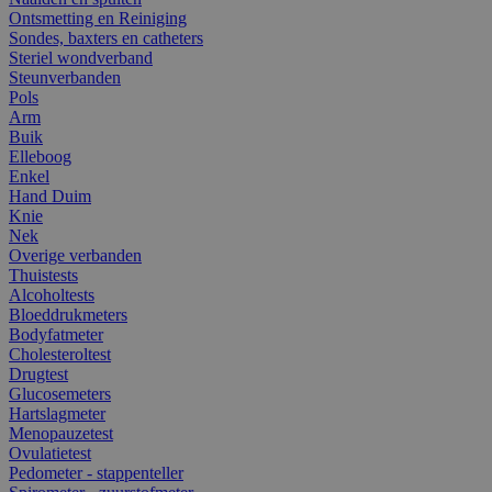
Ontsmetting en Reiniging
Sondes, baxters en catheters
Steriel wondverband
Steunverbanden
Pols
Arm
Buik
Elleboog
Enkel
Hand Duim
Knie
Nek
Overige verbanden
Thuistests
Alcoholtests
Bloeddrukmeters
Bodyfatmeter
Cholesteroltest
Drugtest
Glucosemeters
Hartslagmeter
Menopauzetest
Ovulatietest
Pedometer - stappenteller