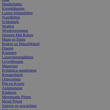
Huidirritaties
Koortsblaasjes
Luizen behandeling
Nagelbijten
Schimmels
Wratten
Wondverzorging
Stoppen Met Roken
Maag en Darm
Braken en Misselijkheid
Diarree
Krampen
Laxeeringsmiddelen
Levertherapie
Maagzuur
Probiotica supplement
Reisapotheek
Ontwormen
Pijn en Koorts
Antimigraine
Kinderen
Menstruatie Pijnen
Mond Pijnen
Spieren en gewrichten