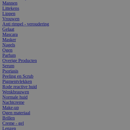
Mannen
Littekens
Lippen
Vrouwen
Anti rimpel - veroudering
Gelaat
Mascara
Masker
Nagels
Ogen
Parfum
Overige Producten
Serum
Psoriasis
Peeling en Scrub
Pigmentvlekken
Rode reactive huid
Wenkbrauwen
Normale huid
Nachtcreme
Make-up
Ogen materiaal
Brillen
Creme - gel
Lenzen