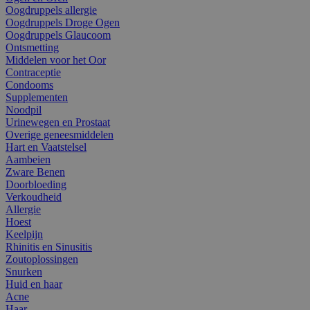
Oogdruppels allergie
Oogdruppels Droge Ogen
Oogdruppels Glaucoom
Ontsmetting
Middelen voor het Oor
Contraceptie
Condooms
Supplementen
Noodpil
Urinewegen en Prostaat
Overige geneesmiddelen
Hart en Vaatstelsel
Aambeien
Zware Benen
Doorbloeding
Verkoudheid
Allergie
Hoest
Keelpijn
Rhinitis en Sinusitis
Zoutoplossingen
Snurken
Huid en haar
Acne
Haar