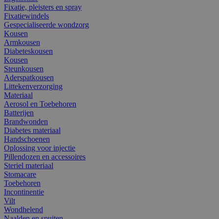
Fixatie, pleisters en spray
Fixatiewindels
Gespecialiseerde wondzorg
Kousen
Armkousen
Diabeteskousen
Kousen
Steunkousen
Aderspatkousen
Littekenverzorging
Materiaal
Aerosol en Toebehoren
Batterijen
Brandwonden
Diabetes materiaal
Handschoenen
Oplossing voor injectie
Pillendozen en accessoires
Steriel materiaal
Stomacare
Toebehoren
Incontinentie
Vilt
Wondhelend
Naalden en spuiten