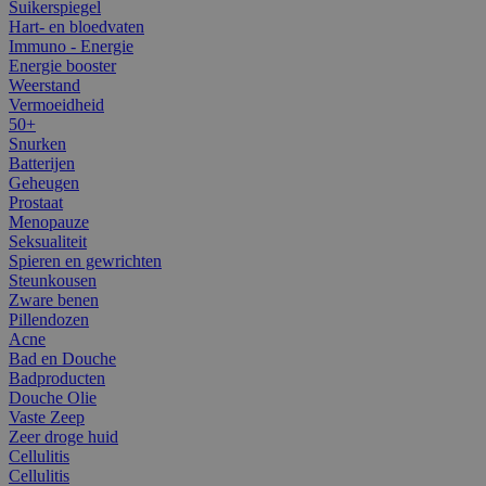
Suikerspiegel
Hart- en bloedvaten
Immuno - Energie
Energie booster
Weerstand
Vermoeidheid
50+
Snurken
Batterijen
Geheugen
Prostaat
Menopauze
Seksualiteit
Spieren en gewrichten
Steunkousen
Zware benen
Pillendozen
Acne
Bad en Douche
Badproducten
Douche Olie
Vaste Zeep
Zeer droge huid
Cellulitis
Cellulitis