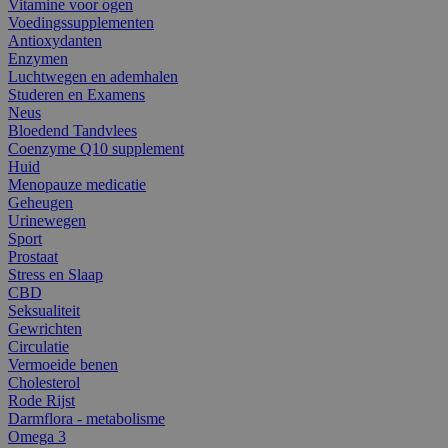
Vitamine voor ogen
Voedingssupplementen
Antioxydanten
Enzymen
Luchtwegen en ademhalen
Studeren en Examens
Neus
Bloedend Tandvlees
Coenzyme Q10 supplement
Huid
Menopauze medicatie
Geheugen
Urinewegen
Sport
Prostaat
Stress en Slaap
CBD
Seksualiteit
Gewrichten
Circulatie
Vermoeide benen
Cholesterol
Rode Rijst
Darmflora - metabolisme
Omega 3