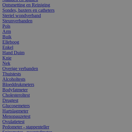
Ontsmetting en Reiniging
Sondes, baxters en catheters
Steriel wondverband
Steunverbanden
Pols
Arm
Buik
Elleboog
Enkel
Hand Duim
Knie
Nek
Overige verbanden
Thuistests
Alcoholtests
Bloeddrukmeters
Bodyfatmeter
Cholesteroltest
Drugtest
Glucosemeters
Hartslagmeter
Menopauzetest
Ovulatietest
Pedometer - stappenteller