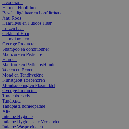
Deodorants
Haar en Hoofdhuid
Beschadigd haar en hoofdirritatie
Anti Roos
Haaruitval en Futloos Haar
Luizen haar
Gekleurd Haar
Haarvitaminen
Overige Producten
Shampoo en conditionner
Manicure en Pedicure
Handen
Manicure en Pedicure/Handen
Voeten en Benen
Mond en Tandhygiëne
Kunstgebit Toebehoren
Mondspoeling en Flosmiddel
Overige Producten
Tandenborstels
Tandpasta
Tandpasta homeopathie
Aften
Intieme Hygiëne
Intieme Hygienische Verbanden
Intieme Wasproducten