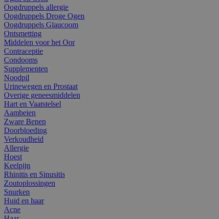
Oogdruppels allergie
Oogdruppels Droge Ogen
Oogdruppels Glaucoom
Ontsmetting
Middelen voor het Oor
Contraceptie
Condooms
Supplementen
Noodpil
Urinewegen en Prostaat
Overige geneesmiddelen
Hart en Vaatstelsel
Aambeien
Zware Benen
Doorbloeding
Verkoudheid
Allergie
Hoest
Keelpijn
Rhinitis en Sinusitis
Zoutoplossingen
Snurken
Huid en haar
Acne
Haar