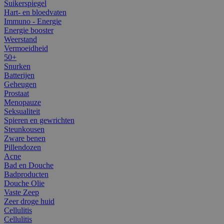
Suikerspiegel
Hart- en bloedvaten
Immuno - Energie
Energie booster
Weerstand
Vermoeidheid
50+
Snurken
Batterijen
Geheugen
Prostaat
Menopauze
Seksualiteit
Spieren en gewrichten
Steunkousen
Zware benen
Pillendozen
Acne
Bad en Douche
Badproducten
Douche Olie
Vaste Zeep
Zeer droge huid
Cellulitis
Cellulitis