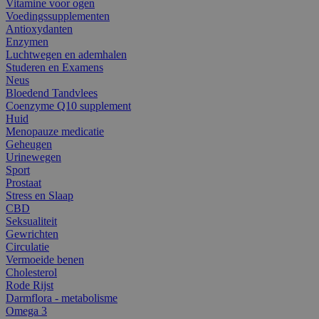
Vitamine voor ogen
Voedingssupplementen
Antioxydanten
Enzymen
Luchtwegen en ademhalen
Studeren en Examens
Neus
Bloedend Tandvlees
Coenzyme Q10 supplement
Huid
Menopauze medicatie
Geheugen
Urinewegen
Sport
Prostaat
Stress en Slaap
CBD
Seksualiteit
Gewrichten
Circulatie
Vermoeide benen
Cholesterol
Rode Rijst
Darmflora - metabolisme
Omega 3