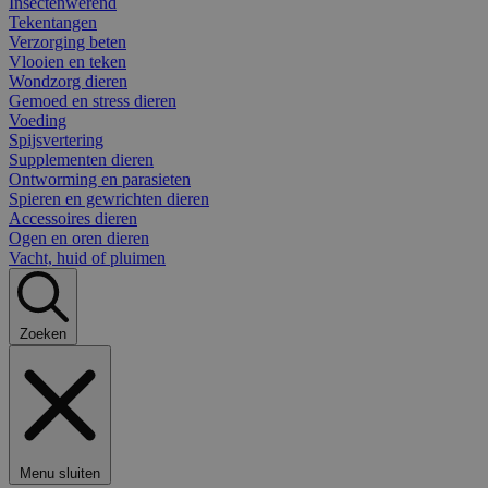
Insectenwerend
Tekentangen
Verzorging beten
Vlooien en teken
Wondzorg dieren
Gemoed en stress dieren
Voeding
Spijsvertering
Supplementen dieren
Ontworming en parasieten
Spieren en gewrichten dieren
Accessoires dieren
Ogen en oren dieren
Vacht, huid of pluimen
Zoeken
Menu sluiten