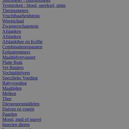
Spirometer - zuurstofmeter
Teststroken : bloed, speeksel, urine
Thermometers
Vruchtbaarheidstests
Weegschaal
Zwangerschapstests
Afslanken
Afslanken
Afslankthee en Koffie
Combinatiepreparaten
Eetlustremmers
Maaltijdvervanger
Platte Buik
Vet Binders
Vochtafdrijvers
Specifieke Voeding
Babyvoeding
Maaltijden
Melken
Thee
Diergeneesmiddelen
Duiven en vogels
Paarden
Mond, muil of snavel
Insecten dieren