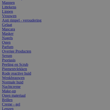
Mannen
Littekens
Lippen
Vrouwen
Anti rimpel - veroudering
Gelaat
Mascara
Masker
Nagels
Ogen
Parfum
Overige Producten
Serum
Psoriasis
Peeling en Scrub
Pigmentvlekken
Rode reactive huid
Wenkbrauwen
Normale huid
Nachtcreme
Make-up
Ogen materiaal
Brillen
Creme - gel
Lenzen