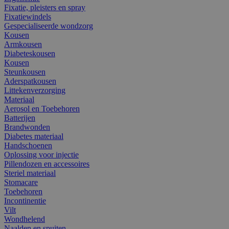
Fixatie, pleisters en spray
Fixatiewindels
Gespecialiseerde wondzorg
Kousen
Armkousen
Diabeteskousen
Kousen
Steunkousen
Aderspatkousen
Littekenverzorging
Materiaal
Aerosol en Toebehoren
Batterijen
Brandwonden
Diabetes materiaal
Handschoenen
Oplossing voor injectie
Pillendozen en accessoires
Steriel materiaal
Stomacare
Toebehoren
Incontinentie
Vilt
Wondhelend
Naalden en spuiten