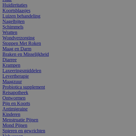
Huidirritaties
Koortsblaasjes
Luizen behandeling
Nagelbijten
Schimmels
Wratten
Wondverzorging
Stoppen Met Roken
Maag en Darm
Braken en Misselijkheid
Diarree
Krampen
Laxeeringsmiddelen
Levertherapie
Maagzuur
Probiotica supplement
Reisapotheek
Ontwormen
Pijn en Koorts
Antimigraine
Kinderen
Menstruatie Pijnen
Mond Pijnen
Spieren en gewrichten