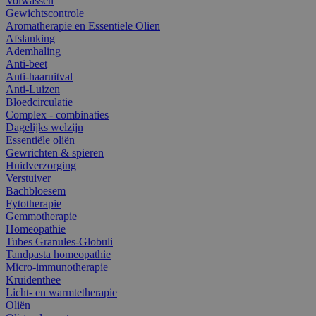
Volwassen
Gewichtscontrole
Aromatherapie en Essentiele Olien
Afslanking
Ademhaling
Anti-beet
Anti-haaruitval
Anti-Luizen
Bloedcirculatie
Complex - combinaties
Dagelijks welzijn
Essentiële oliën
Gewrichten & spieren
Huidverzorging
Verstuiver
Bachbloesem
Fytotherapie
Gemmotherapie
Homeopathie
Tubes Granules-Globuli
Tandpasta homeopathie
Micro-immunotherapie
Kruidenthee
Licht- en warmtetherapie
Oliën