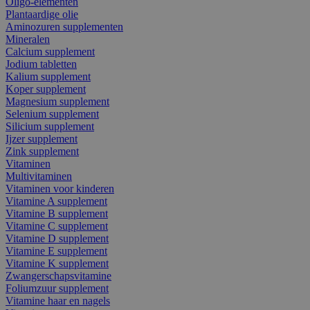
Oligo-elementen
Plantaardige olie
Aminozuren supplementen
Mineralen
Calcium supplement
Jodium tabletten
Kalium supplement
Koper supplement
Magnesium supplement
Selenium supplement
Silicium supplement
Ijzer supplement
Zink supplement
Vitaminen
Multivitaminen
Vitaminen voor kinderen
Vitamine A supplement
Vitamine B supplement
Vitamine C supplement
Vitamine D supplement
Vitamine E supplement
Vitamine K supplement
Zwangerschapsvitamine
Foliumzuur supplement
Vitamine haar en nagels