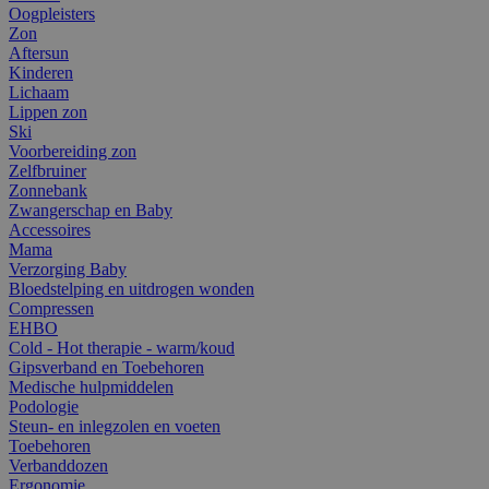
Oogpleisters
Zon
Aftersun
Kinderen
Lichaam
Lippen zon
Ski
Voorbereiding zon
Zelfbruiner
Zonnebank
Zwangerschap en Baby
Accessoires
Mama
Verzorging Baby
Bloedstelping en uitdrogen wonden
Compressen
EHBO
Cold - Hot therapie - warm/koud
Gipsverband en Toebehoren
Medische hulpmiddelen
Podologie
Steun- en inlegzolen en voeten
Toebehoren
Verbanddozen
Ergonomie