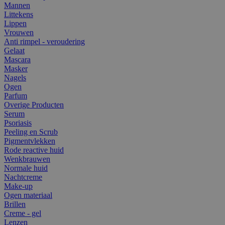
Mannen
Littekens
Lippen
Vrouwen
Anti rimpel - veroudering
Gelaat
Mascara
Masker
Nagels
Ogen
Parfum
Overige Producten
Serum
Psoriasis
Peeling en Scrub
Pigmentvlekken
Rode reactive huid
Wenkbrauwen
Normale huid
Nachtcreme
Make-up
Ogen materiaal
Brillen
Creme - gel
Lenzen