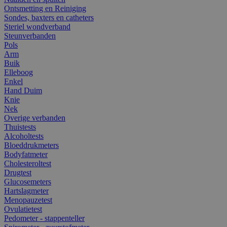
Ontsmetting en Reiniging
Sondes, baxters en catheters
Steriel wondverband
Steunverbanden
Pols
Arm
Buik
Elleboog
Enkel
Hand Duim
Knie
Nek
Overige verbanden
Thuistests
Alcoholtests
Bloeddrukmeters
Bodyfatmeter
Cholesteroltest
Drugtest
Glucosemeters
Hartslagmeter
Menopauzetest
Ovulatietest
Pedometer - stappenteller