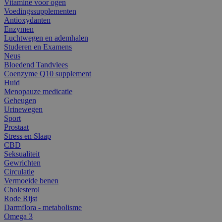
Vitamine voor ogen
Voedingssupplementen
Antioxydanten
Enzymen
Luchtwegen en ademhalen
Studeren en Examens
Neus
Bloedend Tandvlees
Coenzyme Q10 supplement
Huid
Menopauze medicatie
Geheugen
Urinewegen
Sport
Prostaat
Stress en Slaap
CBD
Seksualiteit
Gewrichten
Circulatie
Vermoeide benen
Cholesterol
Rode Rijst
Darmflora - metabolisme
Omega 3