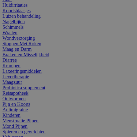
Huidirritaties
Koortsblaasjes
Luizen behandeling
Nagelbijten
Schimmels
Wratten
Wondverzorging
Stoppen Met Roken
Maag en Darm
Braken en Misselijkheid
Diarree
Krampen
Laxeeringsmiddelen
Levertherapie
Maagzuur
Probiotica supplement
Reisapotheek
Ontwormen
Pijn en Koorts
Antimigraine
Kinderen
Menstruatie Pijnen
Mond Pijnen
Spieren en gewrichten