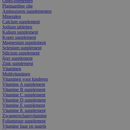
Oligo-elementen
Plantaardige olie
Aminozuren supplementen
Mineralen
Calcium supplement
Jodium tabletten
Kalium supplement
Koper supplement
Magnesium supplement
Selenium supplement
Silicium supplement
Ijzer supplement
Zink supplement
Vitaminen
Multivitaminen
Vitaminen voor kinderen
Vitamine A supplement
Vitamine B supplement
Vitamine C supplement
Vitamine D supplement
Vitamine E supplement
Vitamine K supplement
Zwangerschapsvitamine
Foliumzuur supplement
Vitamine haar en nagels