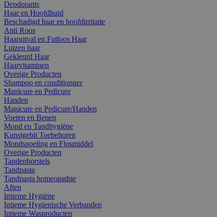
Deodorants
Haar en Hoofdhuid
Beschadigd haar en hoofdirritatie
Anti Roos
Haaruitval en Futloos Haar
Luizen haar
Gekleurd Haar
Haarvitaminen
Overige Producten
Shampoo en conditionner
Manicure en Pedicure
Handen
Manicure en Pedicure/Handen
Voeten en Benen
Mond en Tandhygiëne
Kunstgebit Toebehoren
Mondspoeling en Flosmiddel
Overige Producten
Tandenborstels
Tandpasta
Tandpasta homeopathie
Aften
Intieme Hygiëne
Intieme Hygienische Verbanden
Intieme Wasproducten