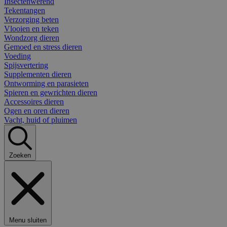
Insectenwerend
Tekentangen
Verzorging beten
Vlooien en teken
Wondzorg dieren
Gemoed en stress dieren
Voeding
Spijsvertering
Supplementen dieren
Ontworming en parasieten
Spieren en gewrichten dieren
Accessoires dieren
Ogen en oren dieren
Vacht, huid of pluimen
Zoeken
Menu sluiten