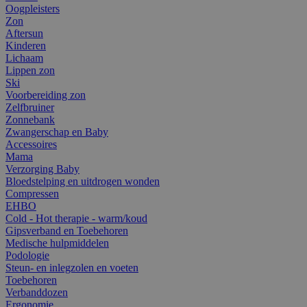
Oogpleisters
Zon
Aftersun
Kinderen
Lichaam
Lippen zon
Ski
Voorbereiding zon
Zelfbruiner
Zonnebank
Zwangerschap en Baby
Accessoires
Mama
Verzorging Baby
Bloedstelping en uitdrogen wonden
Compressen
EHBO
Cold - Hot therapie - warm/koud
Gipsverband en Toebehoren
Medische hulpmiddelen
Podologie
Steun- en inlegzolen en voeten
Toebehoren
Verbanddozen
Ergonomie