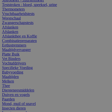
Spirometer - zuurstofmeter
Teststroken : bloed, speeksel, urine
Thermometers
Vruchtbaarheidstests
Weegschaal
Zwangerschapstests
Afslanken
Afslanken
Afslankthee en Koffie
Combinatiepreparaten
Eetlustremmers
Maaltijdvervanger
Platte Buik
Vet Binders
Vochtafdrijvers
Specifieke Voeding
Babyvoeding
Maaltijden
Melken
Thee
Diergeneesmiddelen
Duiven en vogels
Paarden
Mond, muil of snavel
Insecten dieren