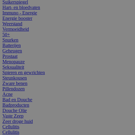
Suikerspiegel
Hart- en bloedvaten
Immuno - Energie
Energie booster
Weerstand
Vermoeidheid
50+
Snurken
Batterijen
Geheugen
Prostaat
Menopauze
Seksualiteit
Spieren en gewrichten
Steunkousen
Zware benen
Pillendozen
Acne
Bad en Douche
Badproducten
Douche Olie
Vaste Zeep
Zeer droge huid
Cellulitis
Cellulitis