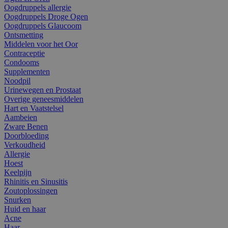
Oogdruppels allergie
Oogdruppels Droge Ogen
Oogdruppels Glaucoom
Ontsmetting
Middelen voor het Oor
Contraceptie
Condooms
Supplementen
Noodpil
Urinewegen en Prostaat
Overige geneesmiddelen
Hart en Vaatstelsel
Aambeien
Zware Benen
Doorbloeding
Verkoudheid
Allergie
Hoest
Keelpijn
Rhinitis en Sinusitis
Zoutoplossingen
Snurken
Huid en haar
Acne
Haar