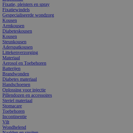
Fixatie, pleisters en spray
Fixatiewindels
Gespecialiseerde wondzorg
Kousen
Armkousen
Diabeteskousen
Kousen
Steunkousen
Aderspatkousen
Littekenverzorging
Materiaal
Aerosol en Toebehoren
Batterijen
Brandwonden
Diabetes materiaal
Handschoenen
Oplossing voor injectie
Pillendozen en accessoires
Steriel materiaal
Stomacare
Toebehoren
Incontinentie
Vilt
Wondhelend
Naalden en spuiten