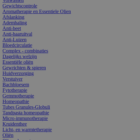
Volwassen
Gewichtscontrole
Aromatherapie en Essentiele Olien
Afslanking
Ademhaling
Anti-beet
Anti-haaruitval
Anti-Luizen
Bloedcirculatie
Complex - combinaties
Dagelijks welzijn
Essentiële oliën
Gewrichten & spieren
Huidverzorging
Verstuiver
Bachbloesem
Fytotherapie
Gemmotherapie
Homeopathie
Tubes Granules-Globuli
Tandpasta homeopathie
Micro-immunotherapie
Kruidenthee
Licht- en warmtetherapie
Oliën