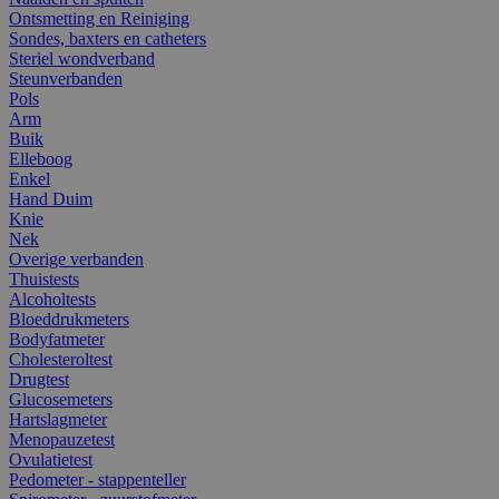
Ontsmetting en Reiniging
Sondes, baxters en catheters
Steriel wondverband
Steunverbanden
Pols
Arm
Buik
Elleboog
Enkel
Hand Duim
Knie
Nek
Overige verbanden
Thuistests
Alcoholtests
Bloeddrukmeters
Bodyfatmeter
Cholesteroltest
Drugtest
Glucosemeters
Hartslagmeter
Menopauzetest
Ovulatietest
Pedometer - stappenteller