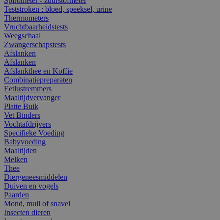
Spirometer - zuurstofmeter
Teststroken : bloed, speeksel, urine
Thermometers
Vruchtbaarheidstests
Weegschaal
Zwangerschapstests
Afslanken
Afslanken
Afslankthee en Koffie
Combinatiepreparaten
Eetlustremmers
Maaltijdvervanger
Platte Buik
Vet Binders
Vochtafdrijvers
Specifieke Voeding
Babyvoeding
Maaltijden
Melken
Thee
Diergeneesmiddelen
Duiven en vogels
Paarden
Mond, muil of snavel
Insecten dieren