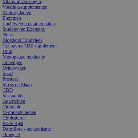
Vitamine voor ogen
Voedingssupplementen
Antioxydanten
Enzymen
Luchtwegen en ademhalen
Studeren en Examens
Neus
Bloedend Tandvlees
Coenzyme Q10 supplement
Huid
Menopauze medicatie
Geheugen
Urinewegen
Sport
Prostaat
Stress en Slaap
CBD
Seksualiteit
Gewrichten
Circulatie
Vermoeide benen
Cholesterol
Rode Rijst
Darmflora - metabolisme
Omega 3