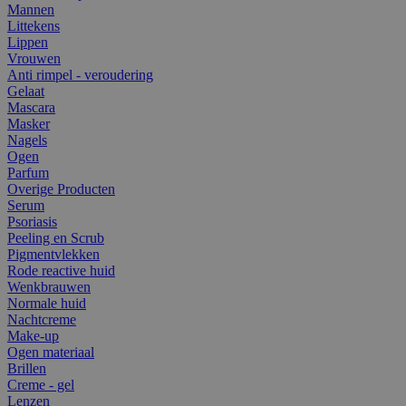
Mannen
Littekens
Lippen
Vrouwen
Anti rimpel - veroudering
Gelaat
Mascara
Masker
Nagels
Ogen
Parfum
Overige Producten
Serum
Psoriasis
Peeling en Scrub
Pigmentvlekken
Rode reactive huid
Wenkbrauwen
Normale huid
Nachtcreme
Make-up
Ogen materiaal
Brillen
Creme - gel
Lenzen