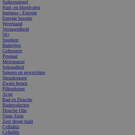
Suikerspiegel
Hart- en bloedvaten
Immuno - Energie
Energie booster
Weerstand
Vermoeidheid
50+
Snurken
Batterijen
Geheugen
Prostaat
Menopauze
Seksualiteit
Spieren en gewrichten
Steunkousen
Zware benen
Pillendozen
Acne
Bad en Douche
Badproducten
Douche Olie
Vaste Zeep
Zeer droge huid
Cellulitis
Cellulitis