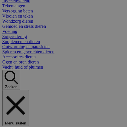
Insectenwerend
Tekentangen
Verzorging beten
Vlooien en teken
Wondzorg dieren
Gemoed en stress dieren
Voeding
Spijsvertering
Supplementen dieren
Ontworming en parasieten
Spieren en gewrichten dieren
Accessoires dieren
Ogen en oren dieren
Vacht, huid of pluimen
Zoeken
Menu sluiten