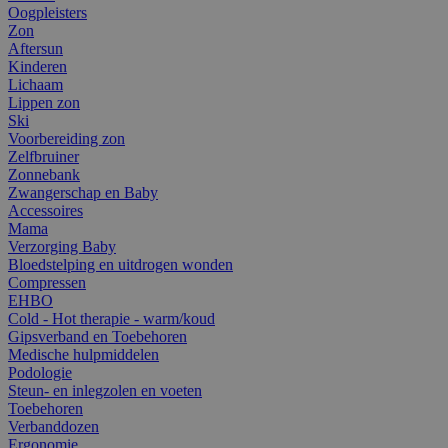
Oogpleisters
Zon
Aftersun
Kinderen
Lichaam
Lippen zon
Ski
Voorbereiding zon
Zelfbruiner
Zonnebank
Zwangerschap en Baby
Accessoires
Mama
Verzorging Baby
Bloedstelping en uitdrogen wonden
Compressen
EHBO
Cold - Hot therapie - warm/koud
Gipsverband en Toebehoren
Medische hulpmiddelen
Podologie
Steun- en inlegzolen en voeten
Toebehoren
Verbanddozen
Ergonomie