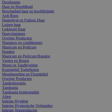
Deodorants
Haar en Hoofdhuid
Beschadigd haar en hoofdirritatie
Anti Roos
Haaruitval en Futloos Haar
Luizen haar
Gekleurd Haar
Haarvitaminen
Overige Producten
Shampoo en conditionner
Manicure en Pedicure
Handen
Manicure en Pedicure/Handen
Voeten en Benen
Mond en Tandhygiëne
Kunstgebit Toebehoren
Mondspoeling en Flosmiddel
Overige Producten
Tandenborstels
Tandpasta
Tandpasta homeopathie
Aften
Intieme Hygiëne
Intieme Hygienische Verbanden
Intieme Wasproducten