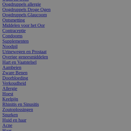
Oogdruppels allergie
Oogdruppels Droge Ogen
Oogdruppels Glaucoom
Ontsmetting
Middelen voor het Oor
Contraceptie
Condooms
Supplementen
Noodpil
Urinewegen en Prostaat
Overige geneesmiddelen
Hart en Vaatstelsel
Aambeien
Zware Benen
Doorbloeding
Verkoudheid
Allergie
Hoest
Keelpijn
Rhinitis en Sinusitis
Zoutoplossingen
Snurken
Huid en haar
Acne
Haar