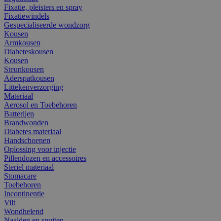
Fixatie, pleisters en spray
Fixatiewindels
Gespecialiseerde wondzorg
Kousen
Armkousen
Diabeteskousen
Kousen
Steunkousen
Aderspatkousen
Littekenverzorging
Materiaal
Aerosol en Toebehoren
Batterijen
Brandwonden
Diabetes materiaal
Handschoenen
Oplossing voor injectie
Pillendozen en accessoires
Steriel materiaal
Stomacare
Toebehoren
Incontinentie
Vilt
Wondhelend
Naalden en spuiten