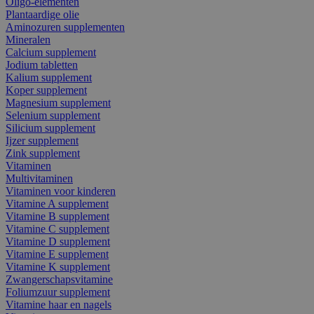
Oligo-elementen
Plantaardige olie
Aminozuren supplementen
Mineralen
Calcium supplement
Jodium tabletten
Kalium supplement
Koper supplement
Magnesium supplement
Selenium supplement
Silicium supplement
Ijzer supplement
Zink supplement
Vitaminen
Multivitaminen
Vitaminen voor kinderen
Vitamine A supplement
Vitamine B supplement
Vitamine C supplement
Vitamine D supplement
Vitamine E supplement
Vitamine K supplement
Zwangerschapsvitamine
Foliumzuur supplement
Vitamine haar en nagels