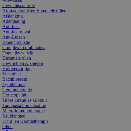
Volwassen
Gewichtscontrole
Aromatherapie en Essentiele Olien
Afslanking
Ademhaling
Anti-beet
Anti-haaruitval
Anti-Luizen
Bloedcirculatie
Complex - combinaties
Dagelijks welzijn
Essentiële oliën
Gewrichten & spieren
Huidverzorging
Verstuiver
Bachbloesem
Fytotherapie
Gemmotherapie
Homeopathie
Tubes Granules-Globuli
Tandpasta homeopathie
Micro-immunotherapie
Kruidenthee
Licht- en warmtetherapie
Oliën