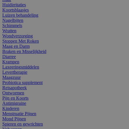
Huidirritaties
Koortsblaasjes
Luizen behandeling
Nagelbijten
Schimmels
Wratten
Wondverzorging
Stoppen Met Roken
Maag en Darm
Braken en Misselijkheid
Diarree
Krampen
Laxeeringsmiddelen
Levertherapie
Maagzuur
Probiotica supplement
Reisapotheek
Ontwormen
Pijn en Koorts
Antimigraine
Kinderen
Menstruatie Pijnen
Mond Pijnen
Spieren en gewrichten