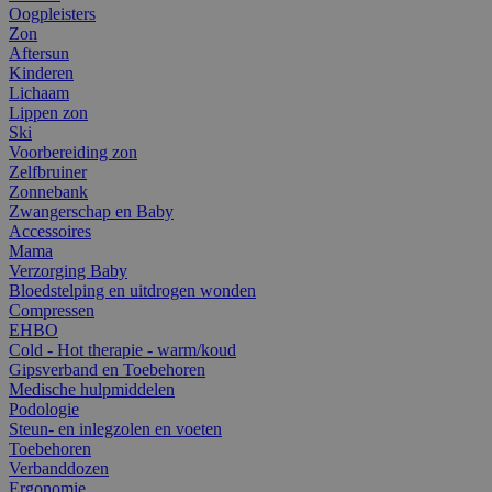
Oogpleisters
Zon
Aftersun
Kinderen
Lichaam
Lippen zon
Ski
Voorbereiding zon
Zelfbruiner
Zonnebank
Zwangerschap en Baby
Accessoires
Mama
Verzorging Baby
Bloedstelping en uitdrogen wonden
Compressen
EHBO
Cold - Hot therapie - warm/koud
Gipsverband en Toebehoren
Medische hulpmiddelen
Podologie
Steun- en inlegzolen en voeten
Toebehoren
Verbanddozen
Ergonomie