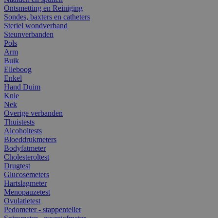
Ontsmetting en Reiniging
Sondes, baxters en catheters
Steriel wondverband
Steunverbanden
Pols
Arm
Buik
Elleboog
Enkel
Hand Duim
Knie
Nek
Overige verbanden
Thuistests
Alcoholtests
Bloeddrukmeters
Bodyfatmeter
Cholesteroltest
Drugtest
Glucosemeters
Hartslagmeter
Menopauzetest
Ovulatietest
Pedometer - stappenteller