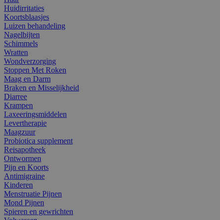
Huidirritaties
Koortsblaasjes
Luizen behandeling
Nagelbijten
Schimmels
Wratten
Wondverzorging
Stoppen Met Roken
Maag en Darm
Braken en Misselijkheid
Diarree
Krampen
Laxeeringsmiddelen
Levertherapie
Maagzuur
Probiotica supplement
Reisapotheek
Ontwormen
Pijn en Koorts
Antimigraine
Kinderen
Menstruatie Pijnen
Mond Pijnen
Spieren en gewrichten