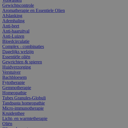
Volwassen
Gewichtscontrole
Aromatherapie en Essentiele Olien
Afslanking
Ademhaling
Anti-beet
Anti-haaruitval
Anti-Luizen
Bloedcirculatie
Complex - combinaties
Dagelijks welzijn
Essentiële oliën
Gewrichten & spieren
Huidverzorging
Verstuiver
Bachbloesem
Fytotherapie
Gemmotherapie
Homeopathie
Tubes Granules-Globuli
Tandpasta homeopathie
Micro-immunotherapie
Kruidenthee
Licht- en warmtetherapie
Oliën