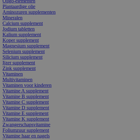
Oligo-elementen
Plantaardige olie
Aminozuren supplementen
Mineralen
Calcium supplement
Jodium tabletten
Kalium supplement
Koper supplement
Magnesium supplement
Selenium supplement
Silicium supplement
Ijzer supplement
Zink supplement
Vitaminen
Multivitaminen
Vitaminen voor kinderen
Vitamine A supplement
Vitamine B supplement
Vitamine C supplement
Vitamine D supplement
Vitamine E supplement
Vitamine K supplement
Zwangerschapsvitamine
Foliumzuur supplement
Vitamine haar en nagels