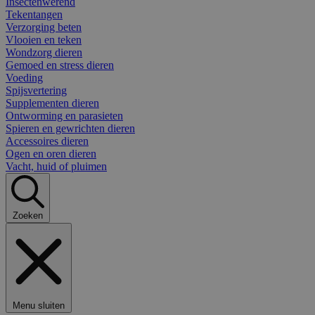
Insectenwerend
Tekentangen
Verzorging beten
Vlooien en teken
Wondzorg dieren
Gemoed en stress dieren
Voeding
Spijsvertering
Supplementen dieren
Ontworming en parasieten
Spieren en gewrichten dieren
Accessoires dieren
Ogen en oren dieren
Vacht, huid of pluimen
Zoeken
Menu sluiten