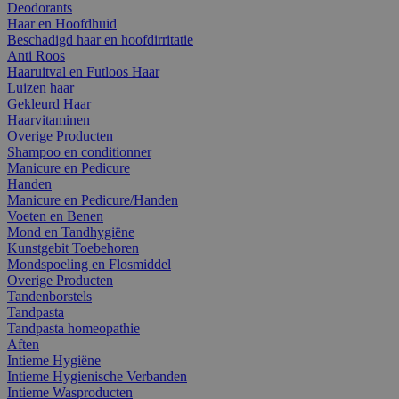
Deodorants
Haar en Hoofdhuid
Beschadigd haar en hoofdirritatie
Anti Roos
Haaruitval en Futloos Haar
Luizen haar
Gekleurd Haar
Haarvitaminen
Overige Producten
Shampoo en conditionner
Manicure en Pedicure
Handen
Manicure en Pedicure/Handen
Voeten en Benen
Mond en Tandhygiëne
Kunstgebit Toebehoren
Mondspoeling en Flosmiddel
Overige Producten
Tandenborstels
Tandpasta
Tandpasta homeopathie
Aften
Intieme Hygiëne
Intieme Hygienische Verbanden
Intieme Wasproducten