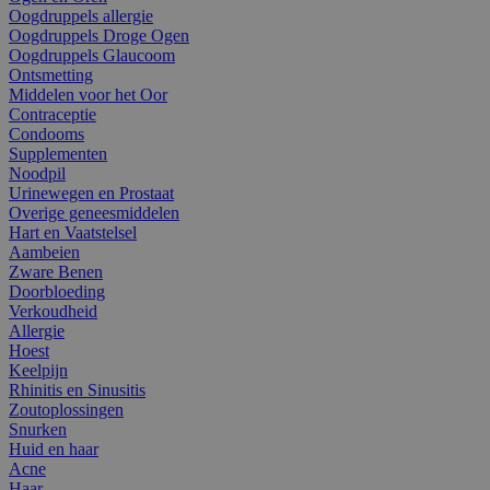
Oogdruppels allergie
Oogdruppels Droge Ogen
Oogdruppels Glaucoom
Ontsmetting
Middelen voor het Oor
Contraceptie
Condooms
Supplementen
Noodpil
Urinewegen en Prostaat
Overige geneesmiddelen
Hart en Vaatstelsel
Aambeien
Zware Benen
Doorbloeding
Verkoudheid
Allergie
Hoest
Keelpijn
Rhinitis en Sinusitis
Zoutoplossingen
Snurken
Huid en haar
Acne
Haar