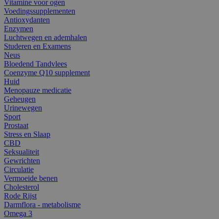
Vitamine voor ogen
Voedingssupplementen
Antioxydanten
Enzymen
Luchtwegen en ademhalen
Studeren en Examens
Neus
Bloedend Tandvlees
Coenzyme Q10 supplement
Huid
Menopauze medicatie
Geheugen
Urinewegen
Sport
Prostaat
Stress en Slaap
CBD
Seksualiteit
Gewrichten
Circulatie
Vermoeide benen
Cholesterol
Rode Rijst
Darmflora - metabolisme
Omega 3