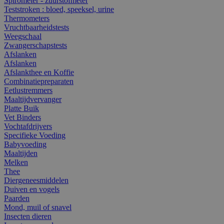
Spirometer - zuurstofmeter
Teststroken : bloed, speeksel, urine
Thermometers
Vruchtbaarheidstests
Weegschaal
Zwangerschapstests
Afslanken
Afslanken
Afslankthee en Koffie
Combinatiepreparaten
Eetlustremmers
Maaltijdvervanger
Platte Buik
Vet Binders
Vochtafdrijvers
Specifieke Voeding
Babyvoeding
Maaltijden
Melken
Thee
Diergeneesmiddelen
Duiven en vogels
Paarden
Mond, muil of snavel
Insecten dieren