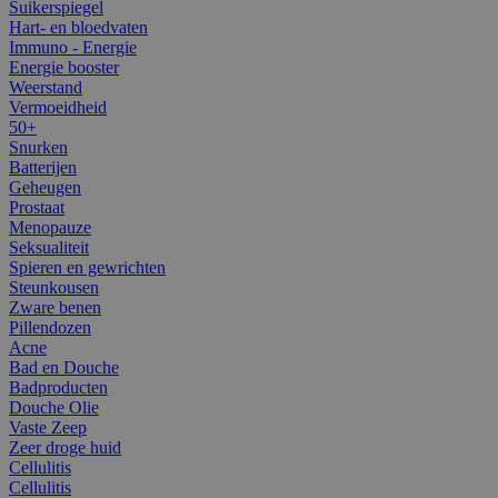
Suikerspiegel
Hart- en bloedvaten
Immuno - Energie
Energie booster
Weerstand
Vermoeidheid
50+
Snurken
Batterijen
Geheugen
Prostaat
Menopauze
Seksualiteit
Spieren en gewrichten
Steunkousen
Zware benen
Pillendozen
Acne
Bad en Douche
Badproducten
Douche Olie
Vaste Zeep
Zeer droge huid
Cellulitis
Cellulitis