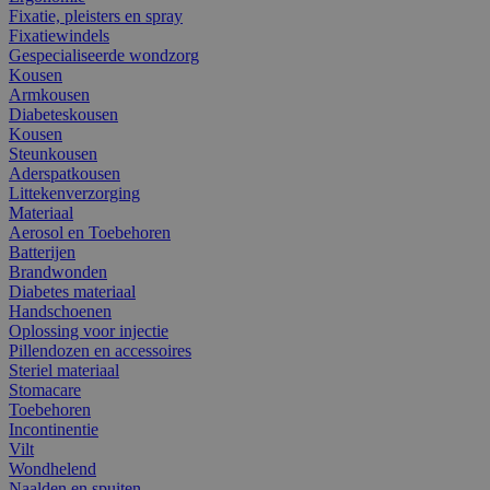
Fixatie, pleisters en spray
Fixatiewindels
Gespecialiseerde wondzorg
Kousen
Armkousen
Diabeteskousen
Kousen
Steunkousen
Aderspatkousen
Littekenverzorging
Materiaal
Aerosol en Toebehoren
Batterijen
Brandwonden
Diabetes materiaal
Handschoenen
Oplossing voor injectie
Pillendozen en accessoires
Steriel materiaal
Stomacare
Toebehoren
Incontinentie
Vilt
Wondhelend
Naalden en spuiten