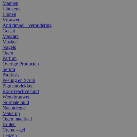
Mannen
Littekens
Lippen
Vrouwen
Anti rimpel - veroudering
Gelaat
Mascara
Masker
Nagels
Ogen
Parfum
Overige Producten
Serum
Psoriasis
Peeling en Scrub
Pigmentvlekken
Rode reactive huid
Wenkbrauwen
Normale huid
Nachtcreme
Make-up
Ogen materiaal
Brillen
Creme - gel
Lenzen