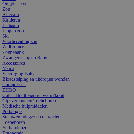
Oogpleisters
Zon
Aftersun
Kinderen
Lichaam
Lippen zon
Ski
Voorbereiding zon
Zelfbruiner
Zonnebank
Zwangerschap en Baby
Accessoires
Mama
Verzorging Baby
Bloedstelping en uitdrogen wonden
Compressen
EHBO
Cold - Hot therapie - warm/koud
Gipsverband en Toebehoren
Medische hulpmiddelen
Podologie
Steun- en inlegzolen en voeten
Toebehoren
Verbanddozen
Ergonomie