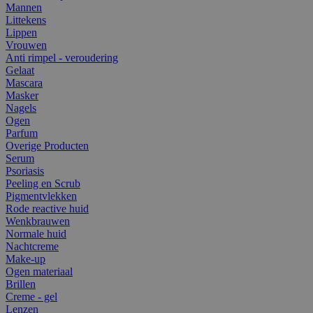
Mannen
Littekens
Lippen
Vrouwen
Anti rimpel - veroudering
Gelaat
Mascara
Masker
Nagels
Ogen
Parfum
Overige Producten
Serum
Psoriasis
Peeling en Scrub
Pigmentvlekken
Rode reactive huid
Wenkbrauwen
Normale huid
Nachtcreme
Make-up
Ogen materiaal
Brillen
Creme - gel
Lenzen