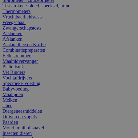
Spirometer - zuurstofmeter
Teststroken : bloed, speeksel, urine
Thermometers
Vruchtbaarheidstests
Weegschaal
Zwangerschapstests
Afslanken
Afslanken
Afslankthee en Koffie
Combinatiepreparaten
Eetlustremmers
Maaltijdvervanger
Platte Buik
Vet Binders
Vochtafdrijvers
Specifieke Voeding
Babyvoeding
Maaltijden
Melken
Thee
Diergeneesmiddelen
Duiven en vogels
Paarden
Mond, muil of snavel
Insecten dieren