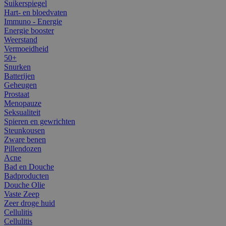
Suikerspiegel
Hart- en bloedvaten
Immuno - Energie
Energie booster
Weerstand
Vermoeidheid
50+
Snurken
Batterijen
Geheugen
Prostaat
Menopauze
Seksualiteit
Spieren en gewrichten
Steunkousen
Zware benen
Pillendozen
Acne
Bad en Douche
Badproducten
Douche Olie
Vaste Zeep
Zeer droge huid
Cellulitis
Cellulitis