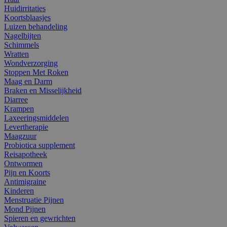
Huidirritaties
Koortsblaasjes
Luizen behandeling
Nagelbijten
Schimmels
Wratten
Wondverzorging
Stoppen Met Roken
Maag en Darm
Braken en Misselijkheid
Diarree
Krampen
Laxeeringsmiddelen
Levertherapie
Maagzuur
Probiotica supplement
Reisapotheek
Ontwormen
Pijn en Koorts
Antimigraine
Kinderen
Menstruatie Pijnen
Mond Pijnen
Spieren en gewrichten