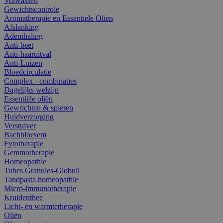
Volwassen
Gewichtscontrole
Aromatherapie en Essentiele Olien
Afslanking
Ademhaling
Anti-beet
Anti-haaruitval
Anti-Luizen
Bloedcirculatie
Complex - combinaties
Dagelijks welzijn
Essentiële oliën
Gewrichten & spieren
Huidverzorging
Verstuiver
Bachbloesem
Fytotherapie
Gemmotherapie
Homeopathie
Tubes Granules-Globuli
Tandpasta homeopathie
Micro-immunotherapie
Kruidenthee
Licht- en warmtetherapie
Oliën