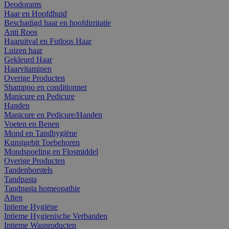
Deodorants
Haar en Hoofdhuid
Beschadigd haar en hoofdirritatie
Anti Roos
Haaruitval en Futloos Haar
Luizen haar
Gekleurd Haar
Haarvitaminen
Overige Producten
Shampoo en conditionner
Manicure en Pedicure
Handen
Manicure en Pedicure/Handen
Voeten en Benen
Mond en Tandhygiëne
Kunstgebit Toebehoren
Mondspoeling en Flosmiddel
Overige Producten
Tandenborstels
Tandpasta
Tandpasta homeopathie
Aften
Intieme Hygiëne
Intieme Hygienische Verbanden
Intieme Wasproducten