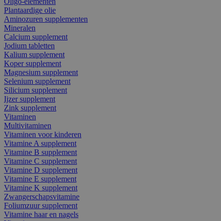
Oligo-elementen
Plantaardige olie
Aminozuren supplementen
Mineralen
Calcium supplement
Jodium tabletten
Kalium supplement
Koper supplement
Magnesium supplement
Selenium supplement
Silicium supplement
Ijzer supplement
Zink supplement
Vitaminen
Multivitaminen
Vitaminen voor kinderen
Vitamine A supplement
Vitamine B supplement
Vitamine C supplement
Vitamine D supplement
Vitamine E supplement
Vitamine K supplement
Zwangerschapsvitamine
Foliumzuur supplement
Vitamine haar en nagels