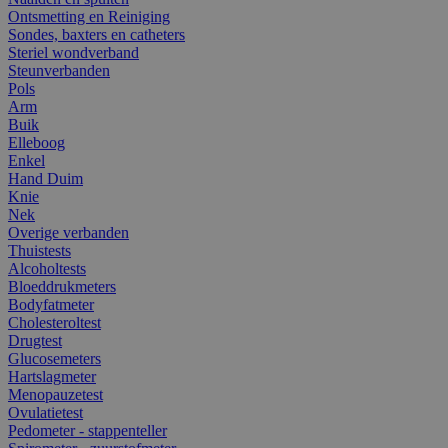
Ontsmetting en Reiniging
Sondes, baxters en catheters
Steriel wondverband
Steunverbanden
Pols
Arm
Buik
Elleboog
Enkel
Hand Duim
Knie
Nek
Overige verbanden
Thuistests
Alcoholtests
Bloeddrukmeters
Bodyfatmeter
Cholesteroltest
Drugtest
Glucosemeters
Hartslagmeter
Menopauzetest
Ovulatietest
Pedometer - stappenteller