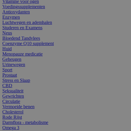
Vitamine voor ogen
Voedingssupplementen
Antioxydanten
Enzymen
Luchtwegen en ademhalen
Studeren en Examens
Neus
Bloedend Tandvlees
Coenzyme Q10 supplement
Huid
Menopauze medicatie
Geheugen
Urinewegen
Sport
Prostaat
Stress en Slaap
CBD
Seksualiteit
Gewrichten
Circulatie
Vermoeide benen
Cholesterol
Rode Rijst
Darmflora - metabolisme
Omega 3