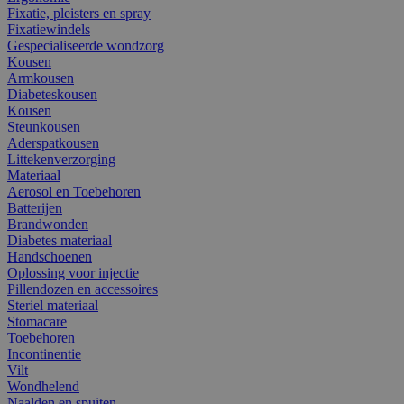
Fixatie, pleisters en spray
Fixatiewindels
Gespecialiseerde wondzorg
Kousen
Armkousen
Diabeteskousen
Kousen
Steunkousen
Aderspatkousen
Littekenverzorging
Materiaal
Aerosol en Toebehoren
Batterijen
Brandwonden
Diabetes materiaal
Handschoenen
Oplossing voor injectie
Pillendozen en accessoires
Steriel materiaal
Stomacare
Toebehoren
Incontinentie
Vilt
Wondhelend
Naalden en spuiten