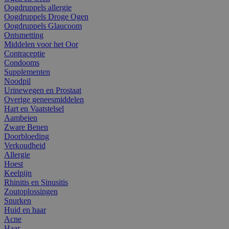
Oogdruppels allergie
Oogdruppels Droge Ogen
Oogdruppels Glaucoom
Ontsmetting
Middelen voor het Oor
Contraceptie
Condooms
Supplementen
Noodpil
Urinewegen en Prostaat
Overige geneesmiddelen
Hart en Vaatstelsel
Aambeien
Zware Benen
Doorbloeding
Verkoudheid
Allergie
Hoest
Keelpijn
Rhinitis en Sinusitis
Zoutoplossingen
Snurken
Huid en haar
Acne
Haar