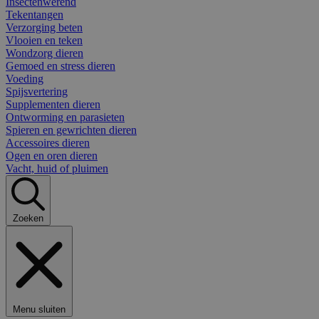
Insectenwerend
Tekentangen
Verzorging beten
Vlooien en teken
Wondzorg dieren
Gemoed en stress dieren
Voeding
Spijsvertering
Supplementen dieren
Ontworming en parasieten
Spieren en gewrichten dieren
Accessoires dieren
Ogen en oren dieren
Vacht, huid of pluimen
Zoeken
Menu sluiten