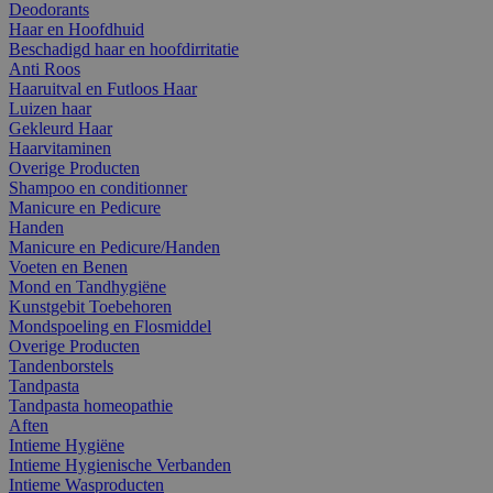
Deodorants
Haar en Hoofdhuid
Beschadigd haar en hoofdirritatie
Anti Roos
Haaruitval en Futloos Haar
Luizen haar
Gekleurd Haar
Haarvitaminen
Overige Producten
Shampoo en conditionner
Manicure en Pedicure
Handen
Manicure en Pedicure/Handen
Voeten en Benen
Mond en Tandhygiëne
Kunstgebit Toebehoren
Mondspoeling en Flosmiddel
Overige Producten
Tandenborstels
Tandpasta
Tandpasta homeopathie
Aften
Intieme Hygiëne
Intieme Hygienische Verbanden
Intieme Wasproducten