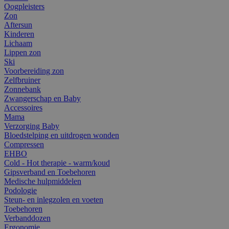
Oogpleisters
Zon
Aftersun
Kinderen
Lichaam
Lippen zon
Ski
Voorbereiding zon
Zelfbruiner
Zonnebank
Zwangerschap en Baby
Accessoires
Mama
Verzorging Baby
Bloedstelping en uitdrogen wonden
Compressen
EHBO
Cold - Hot therapie - warm/koud
Gipsverband en Toebehoren
Medische hulpmiddelen
Podologie
Steun- en inlegzolen en voeten
Toebehoren
Verbanddozen
Ergonomie