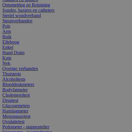
Ontsmetting en Reiniging
Sondes, baxters en catheters
Steriel wondverband
Steunverbanden
Pols
Arm
Buik
Elleboog
Enkel
Hand Duim
Knie
Nek
Overige verbanden
Thuistests
Alcoholtests
Bloeddrukmeters
Bodyfatmeter
Cholesteroltest
Drugtest
Glucosemeters
Hartslagmeter
Menopauzetest
Ovulatietest
Pedometer - stappenteller