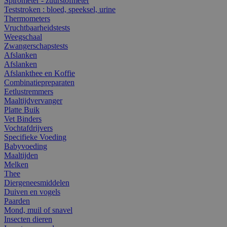
Spirometer - zuurstofmeter
Teststroken : bloed, speeksel, urine
Thermometers
Vruchtbaarheidstests
Weegschaal
Zwangerschapstests
Afslanken
Afslanken
Afslankthee en Koffie
Combinatiepreparaten
Eetlustremmers
Maaltijdvervanger
Platte Buik
Vet Binders
Vochtafdrijvers
Specifieke Voeding
Babyvoeding
Maaltijden
Melken
Thee
Diergeneesmiddelen
Duiven en vogels
Paarden
Mond, muil of snavel
Insecten dieren