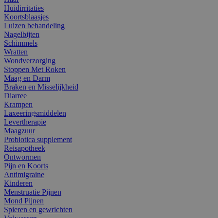
Huidirritaties
Koortsblaasjes
Luizen behandeling
Nagelbijten
Schimmels
Wratten
Wondverzorging
Stoppen Met Roken
Maag en Darm
Braken en Misselijkheid
Diarree
Krampen
Laxeeringsmiddelen
Levertherapie
Maagzuur
Probiotica supplement
Reisapotheek
Ontwormen
Pijn en Koorts
Antimigraine
Kinderen
Menstruatie Pijnen
Mond Pijnen
Spieren en gewrichten