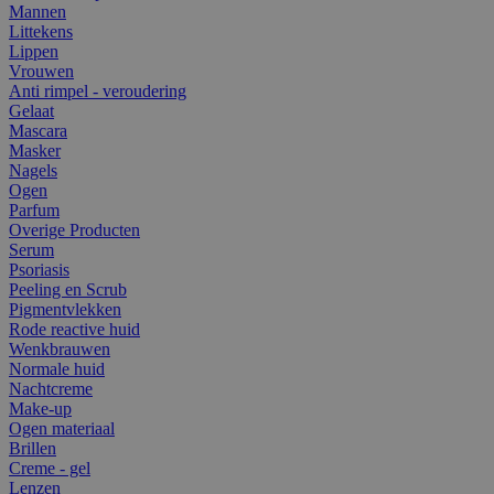
Mannen
Littekens
Lippen
Vrouwen
Anti rimpel - veroudering
Gelaat
Mascara
Masker
Nagels
Ogen
Parfum
Overige Producten
Serum
Psoriasis
Peeling en Scrub
Pigmentvlekken
Rode reactive huid
Wenkbrauwen
Normale huid
Nachtcreme
Make-up
Ogen materiaal
Brillen
Creme - gel
Lenzen