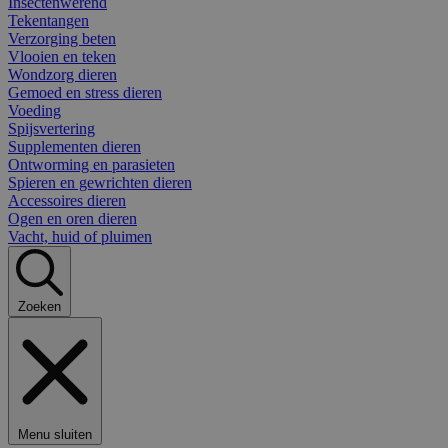
Insectenwerend
Tekentangen
Verzorging beten
Vlooien en teken
Wondzorg dieren
Gemoed en stress dieren
Voeding
Spijsvertering
Supplementen dieren
Ontworming en parasieten
Spieren en gewrichten dieren
Accessoires dieren
Ogen en oren dieren
Vacht, huid of pluimen
Zoeken
Menu sluiten