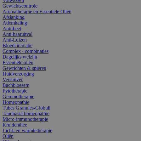
Volwassen
Gewichtscontrole
Aromatherapie en Essentiele Olien
Afslanking
Ademhaling
Anti-beet
Anti-haaruitval
Anti-Luizen
Bloedcirculatie
Complex - combinaties
Dagelijks welzijn
Essentiële oliën
Gewrichten & spieren
Huidverzorging
Verstuiver
Bachbloesem
Fytotherapie
Gemmotherapie
Homeopathie
Tubes Granules-Globuli
Tandpasta homeopathie
Micro-immunotherapie
Kruidenthee
Licht- en warmtetherapie
Oliën