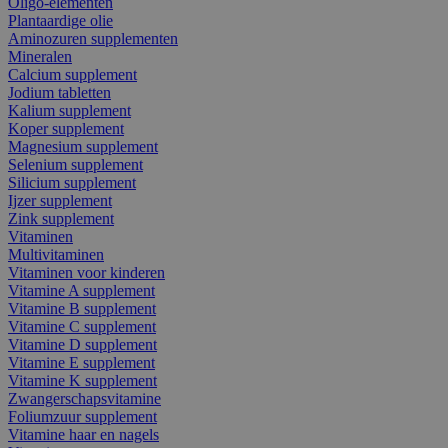
Oligo-elementen
Plantaardige olie
Aminozuren supplementen
Mineralen
Calcium supplement
Jodium tabletten
Kalium supplement
Koper supplement
Magnesium supplement
Selenium supplement
Silicium supplement
Ijzer supplement
Zink supplement
Vitaminen
Multivitaminen
Vitaminen voor kinderen
Vitamine A supplement
Vitamine B supplement
Vitamine C supplement
Vitamine D supplement
Vitamine E supplement
Vitamine K supplement
Zwangerschapsvitamine
Foliumzuur supplement
Vitamine haar en nagels