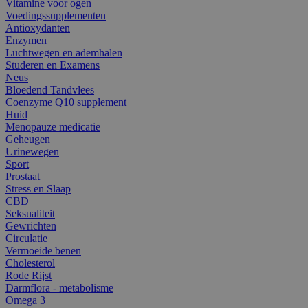
Vitamine voor ogen
Voedingssupplementen
Antioxydanten
Enzymen
Luchtwegen en ademhalen
Studeren en Examens
Neus
Bloedend Tandvlees
Coenzyme Q10 supplement
Huid
Menopauze medicatie
Geheugen
Urinewegen
Sport
Prostaat
Stress en Slaap
CBD
Seksualiteit
Gewrichten
Circulatie
Vermoeide benen
Cholesterol
Rode Rijst
Darmflora - metabolisme
Omega 3