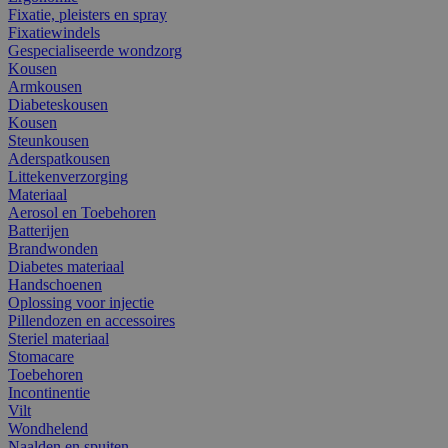
Fixatie, pleisters en spray
Fixatiewindels
Gespecialiseerde wondzorg
Kousen
Armkousen
Diabeteskousen
Kousen
Steunkousen
Aderspatkousen
Littekenverzorging
Materiaal
Aerosol en Toebehoren
Batterijen
Brandwonden
Diabetes materiaal
Handschoenen
Oplossing voor injectie
Pillendozen en accessoires
Steriel materiaal
Stomacare
Toebehoren
Incontinentie
Vilt
Wondhelend
Naalden en spuiten