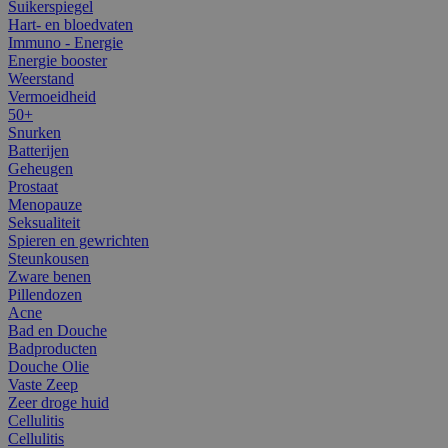
Suikerspiegel
Hart- en bloedvaten
Immuno - Energie
Energie booster
Weerstand
Vermoeidheid
50+
Snurken
Batterijen
Geheugen
Prostaat
Menopauze
Seksualiteit
Spieren en gewrichten
Steunkousen
Zware benen
Pillendozen
Acne
Bad en Douche
Badproducten
Douche Olie
Vaste Zeep
Zeer droge huid
Cellulitis
Cellulitis