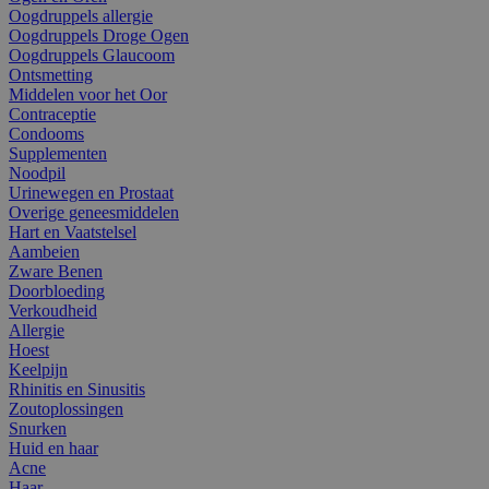
Oogdruppels allergie
Oogdruppels Droge Ogen
Oogdruppels Glaucoom
Ontsmetting
Middelen voor het Oor
Contraceptie
Condooms
Supplementen
Noodpil
Urinewegen en Prostaat
Overige geneesmiddelen
Hart en Vaatstelsel
Aambeien
Zware Benen
Doorbloeding
Verkoudheid
Allergie
Hoest
Keelpijn
Rhinitis en Sinusitis
Zoutoplossingen
Snurken
Huid en haar
Acne
Haar