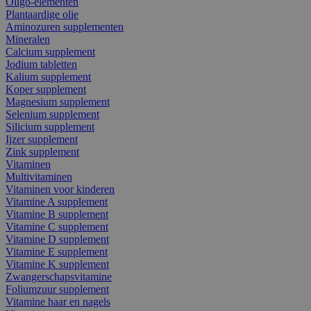
Oligo-elementen
Plantaardige olie
Aminozuren supplementen
Mineralen
Calcium supplement
Jodium tabletten
Kalium supplement
Koper supplement
Magnesium supplement
Selenium supplement
Silicium supplement
Ijzer supplement
Zink supplement
Vitaminen
Multivitaminen
Vitaminen voor kinderen
Vitamine A supplement
Vitamine B supplement
Vitamine C supplement
Vitamine D supplement
Vitamine E supplement
Vitamine K supplement
Zwangerschapsvitamine
Foliumzuur supplement
Vitamine haar en nagels