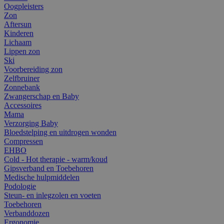
Oogpleisters
Zon
Aftersun
Kinderen
Lichaam
Lippen zon
Ski
Voorbereiding zon
Zelfbruiner
Zonnebank
Zwangerschap en Baby
Accessoires
Mama
Verzorging Baby
Bloedstelping en uitdrogen wonden
Compressen
EHBO
Cold - Hot therapie - warm/koud
Gipsverband en Toebehoren
Medische hulpmiddelen
Podologie
Steun- en inlegzolen en voeten
Toebehoren
Verbanddozen
Ergonomie