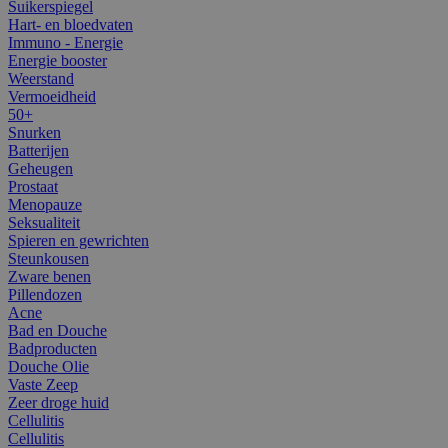
Suikerspiegel
Hart- en bloedvaten
Immuno - Energie
Energie booster
Weerstand
Vermoeidheid
50+
Snurken
Batterijen
Geheugen
Prostaat
Menopauze
Seksualiteit
Spieren en gewrichten
Steunkousen
Zware benen
Pillendozen
Acne
Bad en Douche
Badproducten
Douche Olie
Vaste Zeep
Zeer droge huid
Cellulitis
Cellulitis