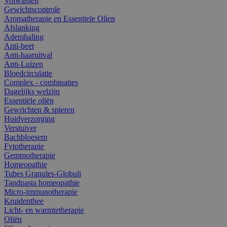
Volwassen
Gewichtscontrole
Aromatherapie en Essentiele Olien
Afslanking
Ademhaling
Anti-beet
Anti-haaruitval
Anti-Luizen
Bloedcirculatie
Complex - combinaties
Dagelijks welzijn
Essentiële oliën
Gewrichten & spieren
Huidverzorging
Verstuiver
Bachbloesem
Fytotherapie
Gemmotherapie
Homeopathie
Tubes Granules-Globuli
Tandpasta homeopathie
Micro-immunotherapie
Kruidenthee
Licht- en warmtetherapie
Oliën