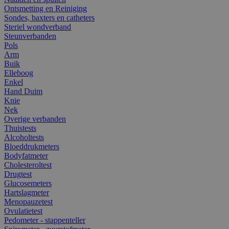
Ontsmetting en Reiniging
Sondes, baxters en catheters
Steriel wondverband
Steunverbanden
Pols
Arm
Buik
Elleboog
Enkel
Hand Duim
Knie
Nek
Overige verbanden
Thuistests
Alcoholtests
Bloeddrukmeters
Bodyfatmeter
Cholesteroltest
Drugtest
Glucosemeters
Hartslagmeter
Menopauzetest
Ovulatietest
Pedometer - stappenteller