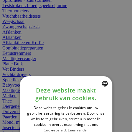
Spirometer - zuurstofmeter
Teststroken : bloed, speeksel, urine
Thermometers
Vruchtbaarheidstests
Weegschaal
Zwangerschapstests
Afslanken
Afslanken
Afslankthee en Koffie
Combinatiepreparaten
Eetlustremmers
Maaltijdvervanger
Platte Buik
Vet Binders
Vochtafdrijvers
Specifieke Voeding
Babyvoeding
Deze website maakt
Maaltijden
Melken
gebruik van cookies.
DUTCH
Thee
Diergeneesmiddelen
Deze website gebruikt cookies om uw
FRENCH
Duiven en vogels
gebruikerservaring te verbeteren. Door onze
Paarden
website te gebruiken, stemt u in met alle
ENGLISH
Mond, muil of snavel
cookies in overeenstemming met ons
Insecten dieren
Cookiebeleid.
Lees verder