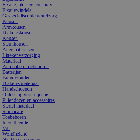
Fixatie, pleisters en spray
Fixatiewindels
Gespecialiseerde wondzorg
Kousen
Armkousen
Diabeteskousen
Kousen
Steunkousen
Aderspatkousen
Littekenverzorging
Materiaal
Aerosol en Toebehoren
Batterijen
Brandwonden
Diabetes materiaal
Handschoenen
Oplossing voor injectie
Pillendozen en accessoires
Steriel materiaal
Stomacare
Toebehoren
Incontinentie
Vilt
Wondhelend
Naalden en spuiten