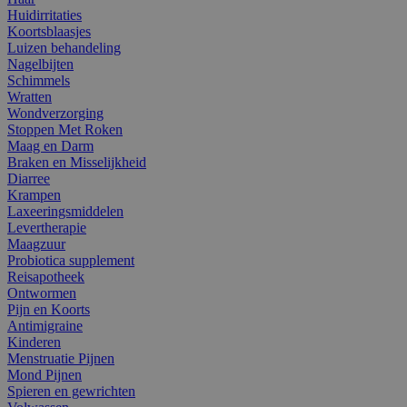
Huidirritaties
Koortsblaasjes
Luizen behandeling
Nagelbijten
Schimmels
Wratten
Wondverzorging
Stoppen Met Roken
Maag en Darm
Braken en Misselijkheid
Diarree
Krampen
Laxeeringsmiddelen
Levertherapie
Maagzuur
Probiotica supplement
Reisapotheek
Ontwormen
Pijn en Koorts
Antimigraine
Kinderen
Menstruatie Pijnen
Mond Pijnen
Spieren en gewrichten