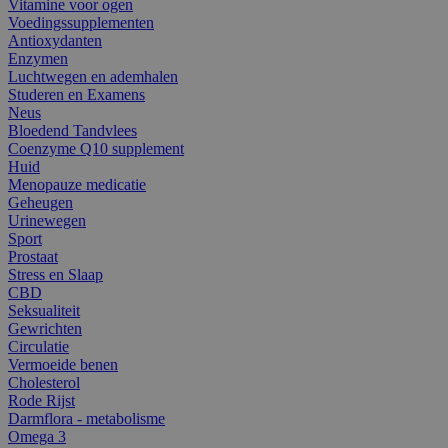
Vitamine voor ogen
Voedingssupplementen
Antioxydanten
Enzymen
Luchtwegen en ademhalen
Studeren en Examens
Neus
Bloedend Tandvlees
Coenzyme Q10 supplement
Huid
Menopauze medicatie
Geheugen
Urinewegen
Sport
Prostaat
Stress en Slaap
CBD
Seksualiteit
Gewrichten
Circulatie
Vermoeide benen
Cholesterol
Rode Rijst
Darmflora - metabolisme
Omega 3