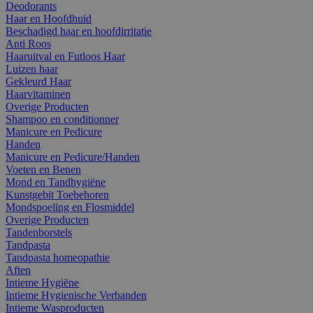
Deodorants
Haar en Hoofdhuid
Beschadigd haar en hoofdirritatie
Anti Roos
Haaruitval en Futloos Haar
Luizen haar
Gekleurd Haar
Haarvitaminen
Overige Producten
Shampoo en conditionner
Manicure en Pedicure
Handen
Manicure en Pedicure/Handen
Voeten en Benen
Mond en Tandhygiëne
Kunstgebit Toebehoren
Mondspoeling en Flosmiddel
Overige Producten
Tandenborstels
Tandpasta
Tandpasta homeopathie
Aften
Intieme Hygiëne
Intieme Hygienische Verbanden
Intieme Wasproducten