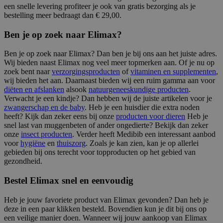
een snelle levering profiteer je ook van gratis bezorging als je
bestelling meer bedraagt dan € 29,00.
Ben je op zoek naar Elimax?
Ben je op zoek naar Elimax? Dan ben je bij ons aan het juiste adres.
Wij bieden naast Elimax nog veel meer topmerken aan. Of je nu op
zoek bent naar
verzorgingsproducten
of
vitaminen en supplementen
,
wij bieden het aan. Daarnaast bieden wij een ruim gamma aan voor
diëten en afslanken
alsook
natuurgeneeskundige producten
.
Verwacht je een kindje? Dan hebben wij de juiste artikelen voor je
zwangerschap en de baby
. Heb je een huisdier die extra noden
heeft? Kijk dan zeker eens bij onze
producten voor dieren
Heb je
snel last van muggenbeten of ander ongedierte? Bekijk dan zeker
onze
insect producten
. Verder heeft Medibib een interessant aanbod
voor
hygiëne
en
thuiszorg
. Zoals je kan zien, kan je op allerlei
gebieden bij ons terecht voor topproducten op het gebied van
gezondheid.
Bestel Elimax snel en eenvoudig
Heb je jouw favoriete product van Elimax gevonden? Dan heb je
deze in een paar klikken besteld. Bovendien kun je dit bij ons op
een veilige manier doen. Wanneer wij jouw aankoop van Elimax