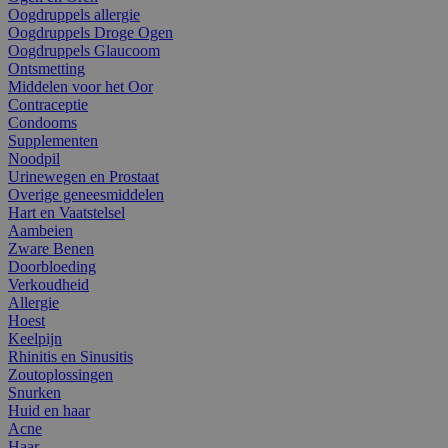
Oogdruppels allergie
Oogdruppels Droge Ogen
Oogdruppels Glaucoom
Ontsmetting
Middelen voor het Oor
Contraceptie
Condooms
Supplementen
Noodpil
Urinewegen en Prostaat
Overige geneesmiddelen
Hart en Vaatstelsel
Aambeien
Zware Benen
Doorbloeding
Verkoudheid
Allergie
Hoest
Keelpijn
Rhinitis en Sinusitis
Zoutoplossingen
Snurken
Huid en haar
Acne
Haar