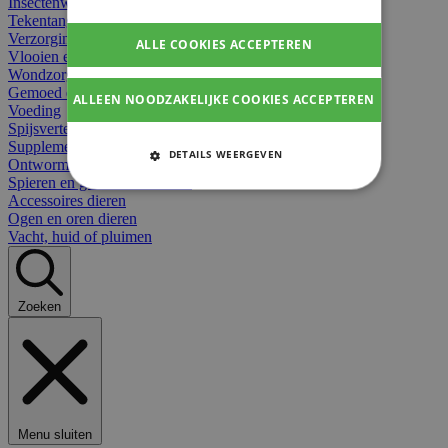
Insectenwerend
Tekentangen
Verzorging beten
ALLE COOKIES ACCEPTEREN
Vlooien en teken
Wondzorg dieren
Gemoed en stress dieren
ALLEEN NOODZAKELIJKE COOKIES ACCEPTEREN
Voeding
Spijsvertering
Supplementen dieren
DETAILS WEERGEVEN
Ontworming en parasieten
Spieren en gewrichten dieren
STRIKT NOODZAKELIJKE
Accessoires dieren
COOKIES
Ogen en oren dieren
Vacht, huid of pluimen
PRESTATIE COOKIES
TARGETING COOKIES
Zoeken
FUNCTIONELE COOKIES
Strikt noodzakelijke cookies
Menu sluiten