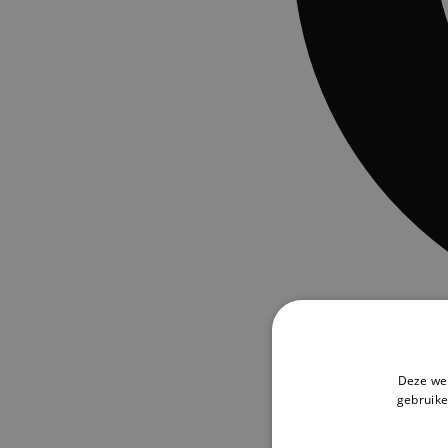
Deze web
gebruike