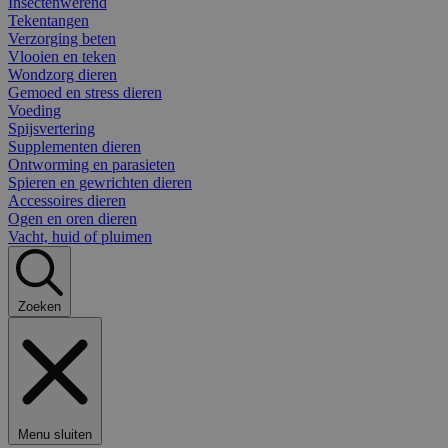
Insectenwerend
Tekentangen
Verzorging beten
Vlooien en teken
Wondzorg dieren
Gemoed en stress dieren
Voeding
Spijsvertering
Supplementen dieren
Ontworming en parasieten
Spieren en gewrichten dieren
Accessoires dieren
Ogen en oren dieren
Vacht, huid of pluimen
Zoeken
Menu sluiten