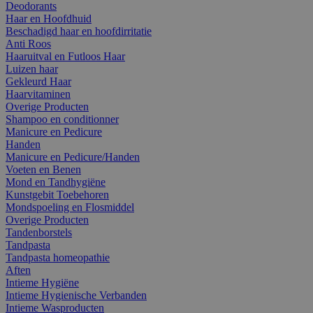
Deodorants
Haar en Hoofdhuid
Beschadigd haar en hoofdirritatie
Anti Roos
Haaruitval en Futloos Haar
Luizen haar
Gekleurd Haar
Haarvitaminen
Overige Producten
Shampoo en conditionner
Manicure en Pedicure
Handen
Manicure en Pedicure/Handen
Voeten en Benen
Mond en Tandhygiëne
Kunstgebit Toebehoren
Mondspoeling en Flosmiddel
Overige Producten
Tandenborstels
Tandpasta
Tandpasta homeopathie
Aften
Intieme Hygiëne
Intieme Hygienische Verbanden
Intieme Wasproducten