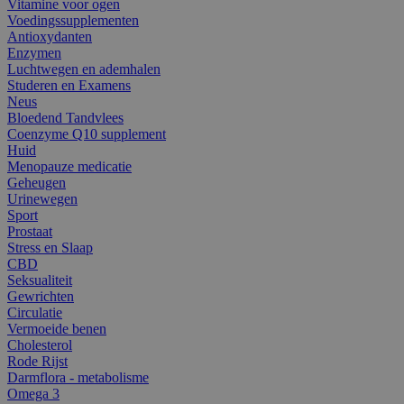
Vitamine voor ogen
Voedingssupplementen
Antioxydanten
Enzymen
Luchtwegen en ademhalen
Studeren en Examens
Neus
Bloedend Tandvlees
Coenzyme Q10 supplement
Huid
Menopauze medicatie
Geheugen
Urinewegen
Sport
Prostaat
Stress en Slaap
CBD
Seksualiteit
Gewrichten
Circulatie
Vermoeide benen
Cholesterol
Rode Rijst
Darmflora - metabolisme
Omega 3