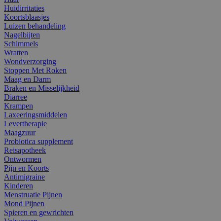
Huidirritaties
Koortsblaasjes
Luizen behandeling
Nagelbijten
Schimmels
Wratten
Wondverzorging
Stoppen Met Roken
Maag en Darm
Braken en Misselijkheid
Diarree
Krampen
Laxeeringsmiddelen
Levertherapie
Maagzuur
Probiotica supplement
Reisapotheek
Ontwormen
Pijn en Koorts
Antimigraine
Kinderen
Menstruatie Pijnen
Mond Pijnen
Spieren en gewrichten