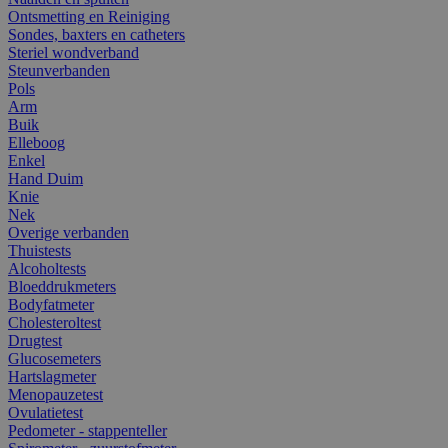
Ontsmetting en Reiniging
Sondes, baxters en catheters
Steriel wondverband
Steunverbanden
Pols
Arm
Buik
Elleboog
Enkel
Hand Duim
Knie
Nek
Overige verbanden
Thuistests
Alcoholtests
Bloeddrukmeters
Bodyfatmeter
Cholesteroltest
Drugtest
Glucosemeters
Hartslagmeter
Menopauzetest
Ovulatietest
Pedometer - stappenteller