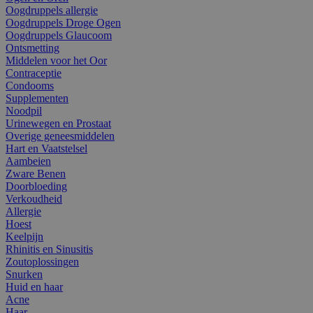
Oogdruppels allergie
Oogdruppels Droge Ogen
Oogdruppels Glaucoom
Ontsmetting
Middelen voor het Oor
Contraceptie
Condooms
Supplementen
Noodpil
Urinewegen en Prostaat
Overige geneesmiddelen
Hart en Vaatstelsel
Aambeien
Zware Benen
Doorbloeding
Verkoudheid
Allergie
Hoest
Keelpijn
Rhinitis en Sinusitis
Zoutoplossingen
Snurken
Huid en haar
Acne
Haar