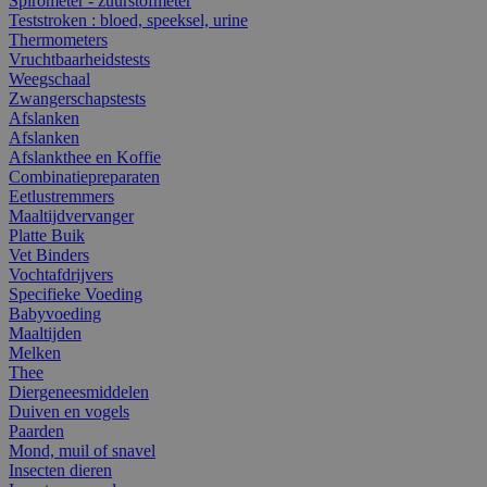
Spirometer - zuurstofmeter
Teststroken : bloed, speeksel, urine
Thermometers
Vruchtbaarheidstests
Weegschaal
Zwangerschapstests
Afslanken
Afslanken
Afslankthee en Koffie
Combinatiepreparaten
Eetlustremmers
Maaltijdvervanger
Platte Buik
Vet Binders
Vochtafdrijvers
Specifieke Voeding
Babyvoeding
Maaltijden
Melken
Thee
Diergeneesmiddelen
Duiven en vogels
Paarden
Mond, muil of snavel
Insecten dieren