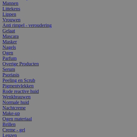
Mannen
Littekens
Lippen
Vrouwen
Anti rimpel - veroudering
Gelaat
Mascara
Masker
Nagels
Ogen
Parfum
Overige Producten
Serum
Psoriasis
Peeling en Scrub
Pigmentvlekken
Rode reactive huid
Wenkbrauwen
Normale huid
Nachtcreme
Make-up
Ogen materiaal
Brillen
Creme - gel
Lenzen