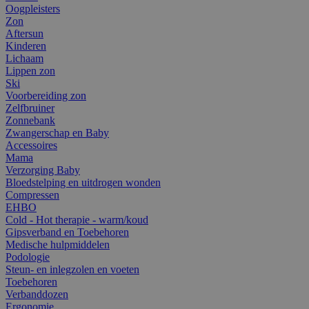
Oogpleisters
Zon
Aftersun
Kinderen
Lichaam
Lippen zon
Ski
Voorbereiding zon
Zelfbruiner
Zonnebank
Zwangerschap en Baby
Accessoires
Mama
Verzorging Baby
Bloedstelping en uitdrogen wonden
Compressen
EHBO
Cold - Hot therapie - warm/koud
Gipsverband en Toebehoren
Medische hulpmiddelen
Podologie
Steun- en inlegzolen en voeten
Toebehoren
Verbanddozen
Ergonomie