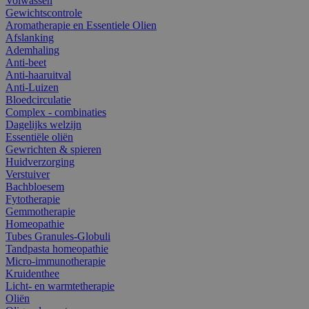
Volwassen
Gewichtscontrole
Aromatherapie en Essentiele Olien
Afslanking
Ademhaling
Anti-beet
Anti-haaruitval
Anti-Luizen
Bloedcirculatie
Complex - combinaties
Dagelijks welzijn
Essentiële oliën
Gewrichten & spieren
Huidverzorging
Verstuiver
Bachbloesem
Fytotherapie
Gemmotherapie
Homeopathie
Tubes Granules-Globuli
Tandpasta homeopathie
Micro-immunotherapie
Kruidenthee
Licht- en warmtetherapie
Oliën