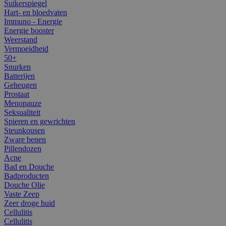
Suikerspiegel
Hart- en bloedvaten
Immuno - Energie
Energie booster
Weerstand
Vermoeidheid
50+
Snurken
Batterijen
Geheugen
Prostaat
Menopauze
Seksualiteit
Spieren en gewrichten
Steunkousen
Zware benen
Pillendozen
Acne
Bad en Douche
Badproducten
Douche Olie
Vaste Zeep
Zeer droge huid
Cellulitis
Cellulitis