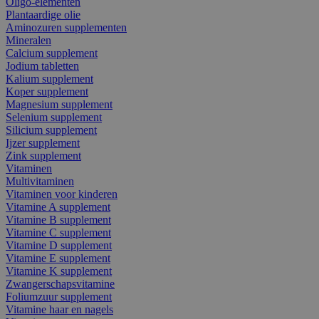
Oligo-elementen
Plantaardige olie
Aminozuren supplementen
Mineralen
Calcium supplement
Jodium tabletten
Kalium supplement
Koper supplement
Magnesium supplement
Selenium supplement
Silicium supplement
Ijzer supplement
Zink supplement
Vitaminen
Multivitaminen
Vitaminen voor kinderen
Vitamine A supplement
Vitamine B supplement
Vitamine C supplement
Vitamine D supplement
Vitamine E supplement
Vitamine K supplement
Zwangerschapsvitamine
Foliumzuur supplement
Vitamine haar en nagels