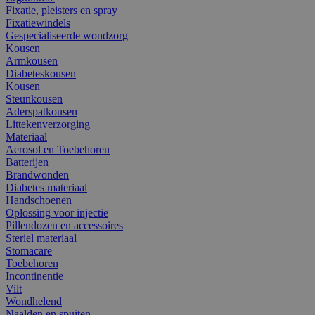
Fixatie, pleisters en spray
Fixatiewindels
Gespecialiseerde wondzorg
Kousen
Armkousen
Diabeteskousen
Kousen
Steunkousen
Aderspatkousen
Littekenverzorging
Materiaal
Aerosol en Toebehoren
Batterijen
Brandwonden
Diabetes materiaal
Handschoenen
Oplossing voor injectie
Pillendozen en accessoires
Steriel materiaal
Stomacare
Toebehoren
Incontinentie
Vilt
Wondhelend
Naalden en spuiten