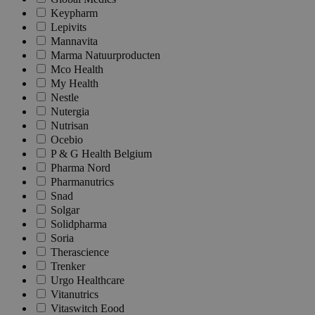
Keypharm
Lepivits
Mannavita
Marma Natuurproducten
Mco Health
My Health
Nestle
Nutergia
Nutrisan
Ocebio
P & G Health Belgium
Pharma Nord
Pharmanutrics
Snad
Solgar
Solidpharma
Soria
Therascience
Trenker
Urgo Healthcare
Vitanutrics
Vitaswitch Eood