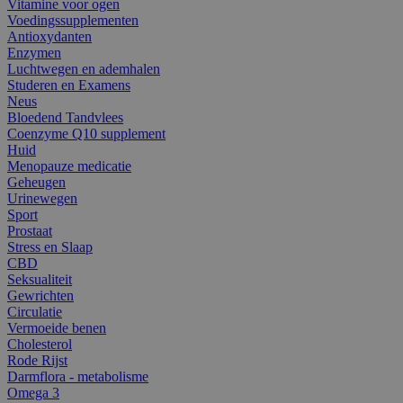
Vitamine voor ogen
Voedingssupplementen
Antioxydanten
Enzymen
Luchtwegen en ademhalen
Studeren en Examens
Neus
Bloedend Tandvlees
Coenzyme Q10 supplement
Huid
Menopauze medicatie
Geheugen
Urinewegen
Sport
Prostaat
Stress en Slaap
CBD
Seksualiteit
Gewrichten
Circulatie
Vermoeide benen
Cholesterol
Rode Rijst
Darmflora - metabolisme
Omega 3