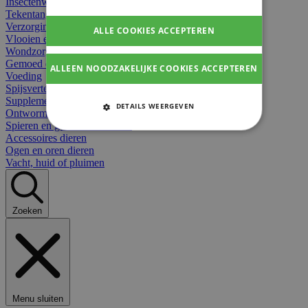
Insectenwerend
Tekentangen
Verzorging beten
ALLE COOKIES ACCEPTEREN
Vlooien en teken
Wondzorg dieren
Gemoed en stress dieren
ALLEEN NOODZAKELIJKE COOKIES ACCEPTEREN
Voeding
Spijsvertering
Supplementen dieren
DETAILS WEERGEVEN
Ontworming en parasieten
Spieren en gewrichten dieren
STRIKT NOODZAKELIJKE
Accessoires dieren
COOKIES
Ogen en oren dieren
Vacht, huid of pluimen
PRESTATIE COOKIES
TARGETING COOKIES
Zoeken
FUNCTIONELE COOKIES
Strikt noodzakelijke cookies
Menu sluiten