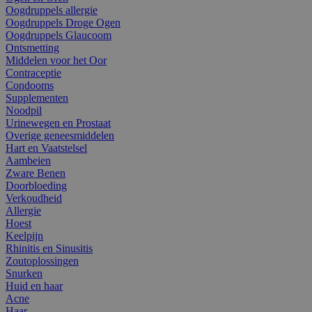
Oogdruppels allergie
Oogdruppels Droge Ogen
Oogdruppels Glaucoom
Ontsmetting
Middelen voor het Oor
Contraceptie
Condooms
Supplementen
Noodpil
Urinewegen en Prostaat
Overige geneesmiddelen
Hart en Vaatstelsel
Aambeien
Zware Benen
Doorbloeding
Verkoudheid
Allergie
Hoest
Keelpijn
Rhinitis en Sinusitis
Zoutoplossingen
Snurken
Huid en haar
Acne
Haar