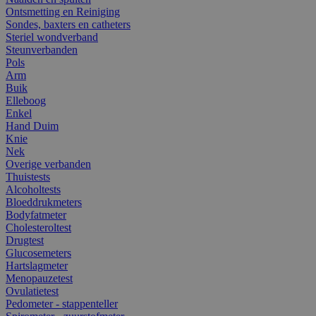
Ontsmetting en Reiniging
Sondes, baxters en catheters
Steriel wondverband
Steunverbanden
Pols
Arm
Buik
Elleboog
Enkel
Hand Duim
Knie
Nek
Overige verbanden
Thuistests
Alcoholtests
Bloeddrukmeters
Bodyfatmeter
Cholesteroltest
Drugtest
Glucosemeters
Hartslagmeter
Menopauzetest
Ovulatietest
Pedometer - stappenteller