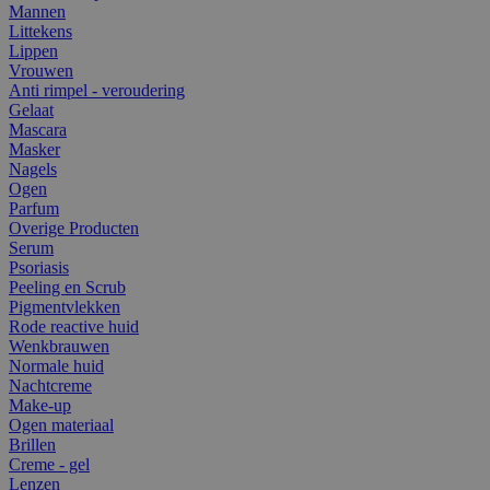
Mannen
Littekens
Lippen
Vrouwen
Anti rimpel - veroudering
Gelaat
Mascara
Masker
Nagels
Ogen
Parfum
Overige Producten
Serum
Psoriasis
Peeling en Scrub
Pigmentvlekken
Rode reactive huid
Wenkbrauwen
Normale huid
Nachtcreme
Make-up
Ogen materiaal
Brillen
Creme - gel
Lenzen