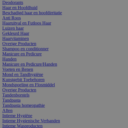
Deodorants
Haar en Hoofdhuid
Beschadigd haar en hoofdirritatie
Anti Roos
Haaruitval en Futloos Haar
Luizen haar
Gekleurd Haar
Haarvitaminen
Overige Producten
Shampoo en conditionner
Manicure en Pedicure
Handen
Manicure en Pedicure/Handen
Voeten en Benen
Mond en Tandhygiëne
Kunstgebit Toebehoren
Mondspoeling en Flosmiddel
Overige Producten
Tandenborstels
Tandpasta
Tandpasta homeopathie
Aften
Intieme Hygiëne
Intieme Hygienische Verbanden
Intieme Wasproducten