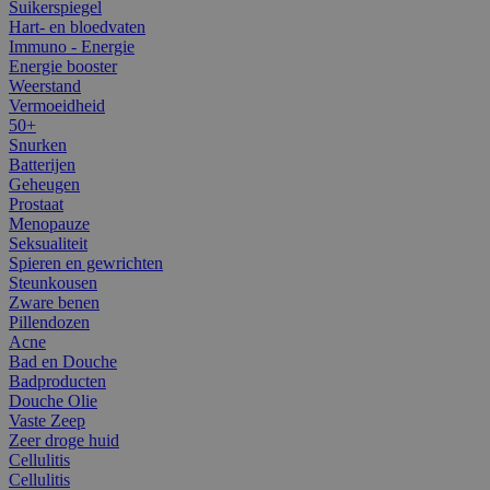
Suikerspiegel
Hart- en bloedvaten
Immuno - Energie
Energie booster
Weerstand
Vermoeidheid
50+
Snurken
Batterijen
Geheugen
Prostaat
Menopauze
Seksualiteit
Spieren en gewrichten
Steunkousen
Zware benen
Pillendozen
Acne
Bad en Douche
Badproducten
Douche Olie
Vaste Zeep
Zeer droge huid
Cellulitis
Cellulitis