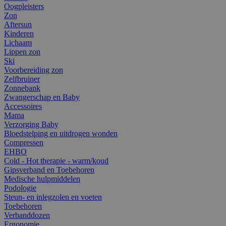
Oogpleisters
Zon
Aftersun
Kinderen
Lichaam
Lippen zon
Ski
Voorbereiding zon
Zelfbruiner
Zonnebank
Zwangerschap en Baby
Accessoires
Mama
Verzorging Baby
Bloedstelping en uitdrogen wonden
Compressen
EHBO
Cold - Hot therapie - warm/koud
Gipsverband en Toebehoren
Medische hulpmiddelen
Podologie
Steun- en inlegzolen en voeten
Toebehoren
Verbanddozen
Ergonomie