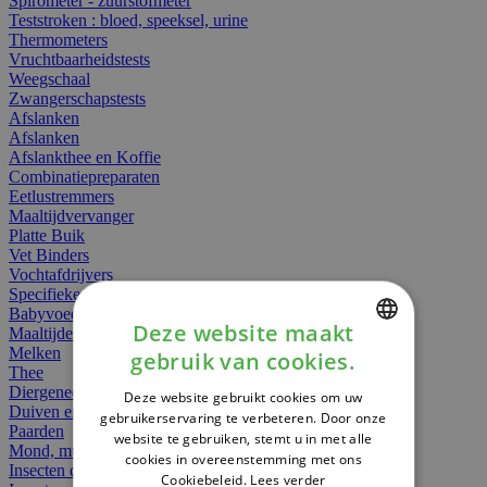
Spirometer - zuurstofmeter
Teststroken : bloed, speeksel, urine
Thermometers
Vruchtbaarheidstests
Weegschaal
Zwangerschapstests
Afslanken
Afslanken
Afslankthee en Koffie
Combinatiepreparaten
Eetlustremmers
Maaltijdvervanger
Platte Buik
Vet Binders
Vochtafdrijvers
Specifieke Voeding
Babyvoeding
Deze website maakt
Maaltijden
Melken
gebruik van cookies.
DUTCH
Thee
Diergeneesmiddelen
Deze website gebruikt cookies om uw
FRENCH
Duiven en vogels
gebruikerservaring te verbeteren. Door onze
Paarden
website te gebruiken, stemt u in met alle
ENGLISH
Mond, muil of snavel
cookies in overeenstemming met ons
Insecten dieren
Cookiebeleid.
Lees verder