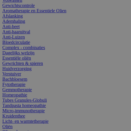
Volwassen
Gewichtscontrole
Aromatherapie en Essentiele Olien
Afslanking
Ademhaling
Anti-beet
Anti-haaruitval
Anti-Luizen
Bloedcirculatie
Complex - combinaties
Dagelijks welzijn
Essentiële oliën
Gewrichten & spieren
Huidverzorging
Verstuiver
Bachbloesem
Fytotherapie
Gemmotherapie
Homeopathie
Tubes Granules-Globuli
Tandpasta homeopathie
Micro-immunotherapie
Kruidenthee
Licht- en warmtetherapie
Oliën