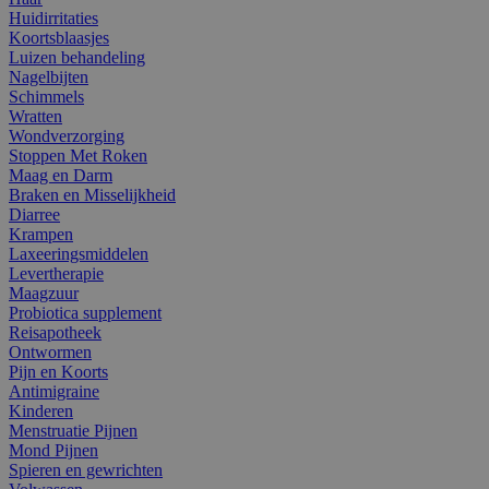
Huidirritaties
Koortsblaasjes
Luizen behandeling
Nagelbijten
Schimmels
Wratten
Wondverzorging
Stoppen Met Roken
Maag en Darm
Braken en Misselijkheid
Diarree
Krampen
Laxeeringsmiddelen
Levertherapie
Maagzuur
Probiotica supplement
Reisapotheek
Ontwormen
Pijn en Koorts
Antimigraine
Kinderen
Menstruatie Pijnen
Mond Pijnen
Spieren en gewrichten