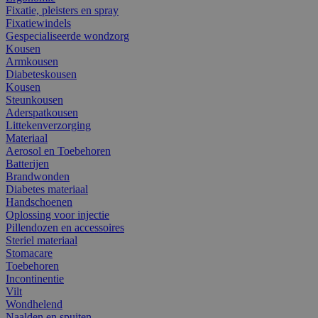
Fixatie, pleisters en spray
Fixatiewindels
Gespecialiseerde wondzorg
Kousen
Armkousen
Diabeteskousen
Kousen
Steunkousen
Aderspatkousen
Littekenverzorging
Materiaal
Aerosol en Toebehoren
Batterijen
Brandwonden
Diabetes materiaal
Handschoenen
Oplossing voor injectie
Pillendozen en accessoires
Steriel materiaal
Stomacare
Toebehoren
Incontinentie
Vilt
Wondhelend
Naalden en spuiten