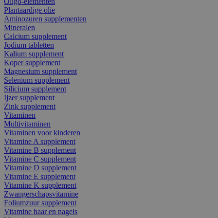
Oligo-elementen
Plantaardige olie
Aminozuren supplementen
Mineralen
Calcium supplement
Jodium tabletten
Kalium supplement
Koper supplement
Magnesium supplement
Selenium supplement
Silicium supplement
Ijzer supplement
Zink supplement
Vitaminen
Multivitaminen
Vitaminen voor kinderen
Vitamine A supplement
Vitamine B supplement
Vitamine C supplement
Vitamine D supplement
Vitamine E supplement
Vitamine K supplement
Zwangerschapsvitamine
Foliumzuur supplement
Vitamine haar en nagels