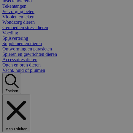
Insectenwerend
Tekentangen
Verzorging beten
Vlooien en teken
Wondzorg dieren
Gemoed en stress dieren
Voeding
Spijsvertering
Supplementen dieren
Ontworming en parasieten
Spieren en gewrichten dieren
Accessoires dieren
Ogen en oren dieren
Vacht, huid of pluimen
Zoeken
Menu sluiten