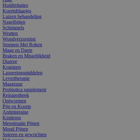
Huidirritaties
Koortsblaasjes
Luizen behandeling
Nagelbijten
Schimmels
Wratten
Wondverzorging
Stoppen Met Roken
Maag en Darm
Braken en Misselijkheid
Diarree
Krampen
Laxeeringsmiddelen
Levertherapie
Maagzuur
Probiotica supplement
Reisapotheek
Ontwormen
Pijn en Koorts
Antimigraine
Kinderen
Menstruatie Pijnen
Mond Pijnen
Spieren en gewrichten