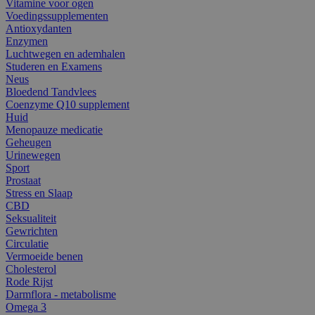
Vitamine voor ogen
Voedingssupplementen
Antioxydanten
Enzymen
Luchtwegen en ademhalen
Studeren en Examens
Neus
Bloedend Tandvlees
Coenzyme Q10 supplement
Huid
Menopauze medicatie
Geheugen
Urinewegen
Sport
Prostaat
Stress en Slaap
CBD
Seksualiteit
Gewrichten
Circulatie
Vermoeide benen
Cholesterol
Rode Rijst
Darmflora - metabolisme
Omega 3