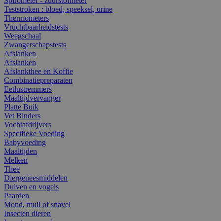
Spirometer - zuurstofmeter
Teststroken : bloed, speeksel, urine
Thermometers
Vruchtbaarheidstests
Weegschaal
Zwangerschapstests
Afslanken
Afslanken
Afslankthee en Koffie
Combinatiepreparaten
Eetlustremmers
Maaltijdvervanger
Platte Buik
Vet Binders
Vochtafdrijvers
Specifieke Voeding
Babyvoeding
Maaltijden
Melken
Thee
Diergeneesmiddelen
Duiven en vogels
Paarden
Mond, muil of snavel
Insecten dieren