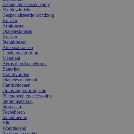
Fixatie, pleisters en spray
Fixatiewindels
Gespecialiseerde wondzorg
Kousen
Armkousen
Diabeteskousen
Kousen
Steunkousen
Aderspatkousen
Littekenverzorging
Materiaal
Aerosol en Toebehoren
Batterijen
Brandwonden
Diabetes materiaal
Handschoenen
Oplossing voor injectie
Pillendozen en accessoires
Steriel materiaal
Stomacare
Toebehoren
Incontinentie
Vilt
Wondhelend
Naalden en spuiten