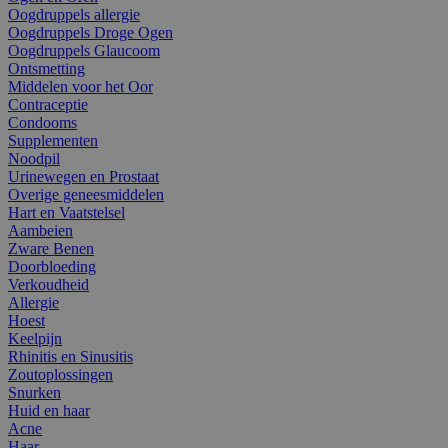
Oogdruppels allergie
Oogdruppels Droge Ogen
Oogdruppels Glaucoom
Ontsmetting
Middelen voor het Oor
Contraceptie
Condooms
Supplementen
Noodpil
Urinewegen en Prostaat
Overige geneesmiddelen
Hart en Vaatstelsel
Aambeien
Zware Benen
Doorbloeding
Verkoudheid
Allergie
Hoest
Keelpijn
Rhinitis en Sinusitis
Zoutoplossingen
Snurken
Huid en haar
Acne
Haar