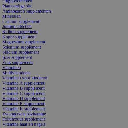
Oligo-elementen
Plantaardige olie
Aminozuren supplementen
Mineralen
Calcium supplement
Jodium tabletten
Kalium supplement
Koper supplement
Magnesium supplement
Selenium supplement
Silicium supplement
Ijzer supplement
Zink supplement
Vitaminen
Multivitaminen
Vitaminen voor kinderen
Vitamine A supplement
Vitamine B supplement
Vitamine C supplement
Vitamine D supplement
Vitamine E supplement
Vitamine K supplement
Zwangerschapsvitamine
Foliumzuur supplement
Vitamine haar en nagels