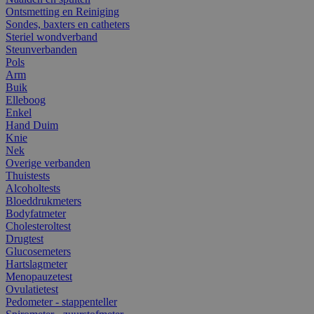
Ontsmetting en Reiniging
Sondes, baxters en catheters
Steriel wondverband
Steunverbanden
Pols
Arm
Buik
Elleboog
Enkel
Hand Duim
Knie
Nek
Overige verbanden
Thuistests
Alcoholtests
Bloeddrukmeters
Bodyfatmeter
Cholesteroltest
Drugtest
Glucosemeters
Hartslagmeter
Menopauzetest
Ovulatietest
Pedometer - stappenteller