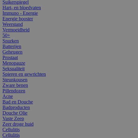
Suikerspiegel
Hart- en bloedvaten
Immuno - Energie
Energie booster
Weerstand
Vermoeidheid
50+
Snurken
Batterijen
Geheugen
Prostaat
Menopauze
Seksualiteit
Spieren en gewrichten
Steunkousen
Zware benen
Pillendozen
Acne
Bad en Douche
Badproducten
Douche Olie
Vaste Zeep
Zeer droge huid
Cellulitis
Cellulitis