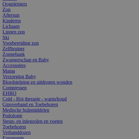
Oogpleisters
Zon
Aftersun
Kinderen
Lichaam
Lippen zon
Ski
Voorbereiding zon
Zelfbruiner
Zonnebank
Zwangerschap en Baby
Accessoires
Mama
Verzorging Baby
Bloedstelping en uitdrogen wonden
Compressen
EHBO
Cold - Hot therapie - warm/koud
Gipsverband en Toebehoren
Medische hulpmiddelen
Podologie
Steun- en inlegzolen en voeten
Toebehoren
Verbanddozen
Ergonomie