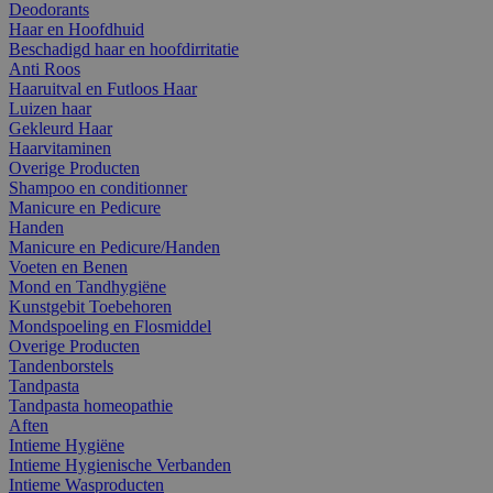
Deodorants
Haar en Hoofdhuid
Beschadigd haar en hoofdirritatie
Anti Roos
Haaruitval en Futloos Haar
Luizen haar
Gekleurd Haar
Haarvitaminen
Overige Producten
Shampoo en conditionner
Manicure en Pedicure
Handen
Manicure en Pedicure/Handen
Voeten en Benen
Mond en Tandhygiëne
Kunstgebit Toebehoren
Mondspoeling en Flosmiddel
Overige Producten
Tandenborstels
Tandpasta
Tandpasta homeopathie
Aften
Intieme Hygiëne
Intieme Hygienische Verbanden
Intieme Wasproducten