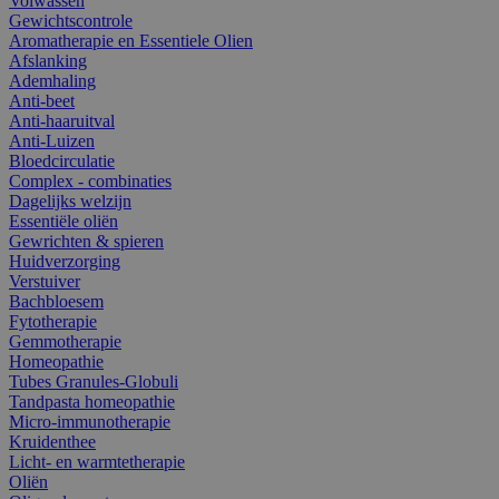
Volwassen
Gewichtscontrole
Aromatherapie en Essentiele Olien
Afslanking
Ademhaling
Anti-beet
Anti-haaruitval
Anti-Luizen
Bloedcirculatie
Complex - combinaties
Dagelijks welzijn
Essentiële oliën
Gewrichten & spieren
Huidverzorging
Verstuiver
Bachbloesem
Fytotherapie
Gemmotherapie
Homeopathie
Tubes Granules-Globuli
Tandpasta homeopathie
Micro-immunotherapie
Kruidenthee
Licht- en warmtetherapie
Oliën