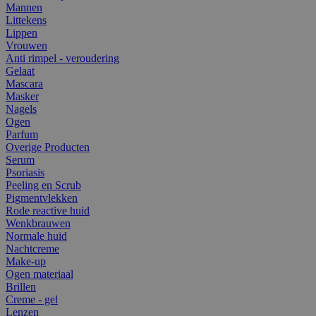
Mannen
Littekens
Lippen
Vrouwen
Anti rimpel - veroudering
Gelaat
Mascara
Masker
Nagels
Ogen
Parfum
Overige Producten
Serum
Psoriasis
Peeling en Scrub
Pigmentvlekken
Rode reactive huid
Wenkbrauwen
Normale huid
Nachtcreme
Make-up
Ogen materiaal
Brillen
Creme - gel
Lenzen