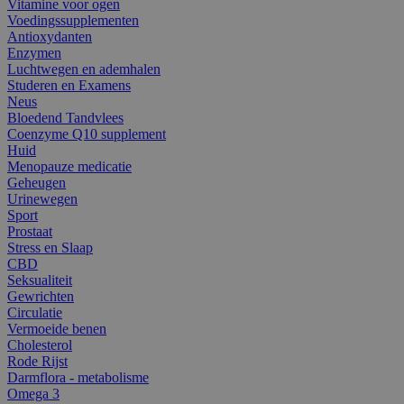
Vitamine voor ogen
Voedingssupplementen
Antioxydanten
Enzymen
Luchtwegen en ademhalen
Studeren en Examens
Neus
Bloedend Tandvlees
Coenzyme Q10 supplement
Huid
Menopauze medicatie
Geheugen
Urinewegen
Sport
Prostaat
Stress en Slaap
CBD
Seksualiteit
Gewrichten
Circulatie
Vermoeide benen
Cholesterol
Rode Rijst
Darmflora - metabolisme
Omega 3