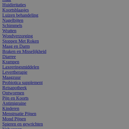
Huidirritaties
Koortsblaasjes
Luizen behandeling
Nagelbijten
Schimmels
Wratten
Wondverzorging
Stoppen Met Roken
Maag en Darm
Braken en Misselijkheid
Diarree
Krampen
Laxeeringsmiddelen
Levertherapie
Maagzuur
Probiotica supplement
Reisapotheek
Ontwormen
Pijn en Koorts
Antimigraine
Kinderen
Menstruatie Pijnen
Mond Pijnen
Spieren en gewrichten