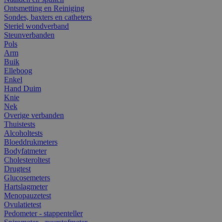
Ontsmetting en Reiniging
Sondes, baxters en catheters
Steriel wondverband
Steunverbanden
Pols
Arm
Buik
Elleboog
Enkel
Hand Duim
Knie
Nek
Overige verbanden
Thuistests
Alcoholtests
Bloeddrukmeters
Bodyfatmeter
Cholesteroltest
Drugtest
Glucosemeters
Hartslagmeter
Menopauzetest
Ovulatietest
Pedometer - stappenteller