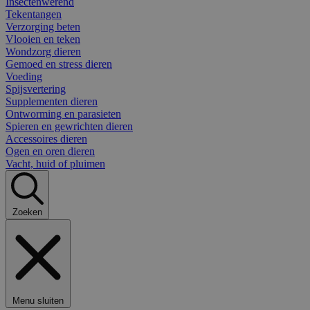
Insectenwerend
Tekentangen
Verzorging beten
Vlooien en teken
Wondzorg dieren
Gemoed en stress dieren
Voeding
Spijsvertering
Supplementen dieren
Ontworming en parasieten
Spieren en gewrichten dieren
Accessoires dieren
Ogen en oren dieren
Vacht, huid of pluimen
Zoeken
Menu sluiten