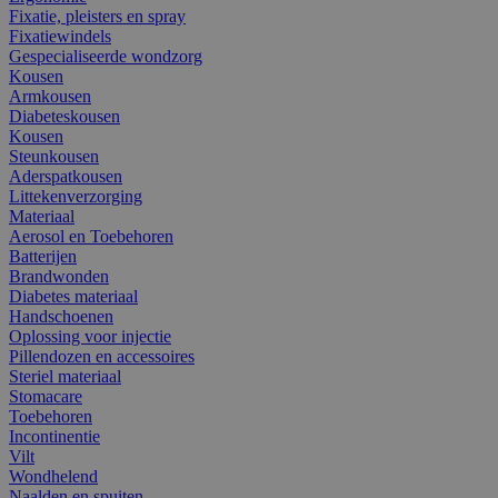
Fixatie, pleisters en spray
Fixatiewindels
Gespecialiseerde wondzorg
Kousen
Armkousen
Diabeteskousen
Kousen
Steunkousen
Aderspatkousen
Littekenverzorging
Materiaal
Aerosol en Toebehoren
Batterijen
Brandwonden
Diabetes materiaal
Handschoenen
Oplossing voor injectie
Pillendozen en accessoires
Steriel materiaal
Stomacare
Toebehoren
Incontinentie
Vilt
Wondhelend
Naalden en spuiten