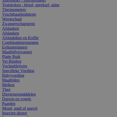
Spirometer - zuurstofmeter
Teststroken : bloed, speeksel, urine
Thermometers
Vruchtbaarheidstests
Weegschaal
Zwangerschapstests
Afslanken
Afslanken
Afslankthee en Koffie
Combinatiepreparaten
Eetlustremmers
Maaltijdvervanger
Platte Buik
Vet Binders
Vochtafdrijvers
Specifieke Voeding
Babyvoeding
Maaltijden
Melken
Thee
Diergeneesmiddelen
Duiven en vogels
Paarden
Mond, muil of snavel
Insecten dieren