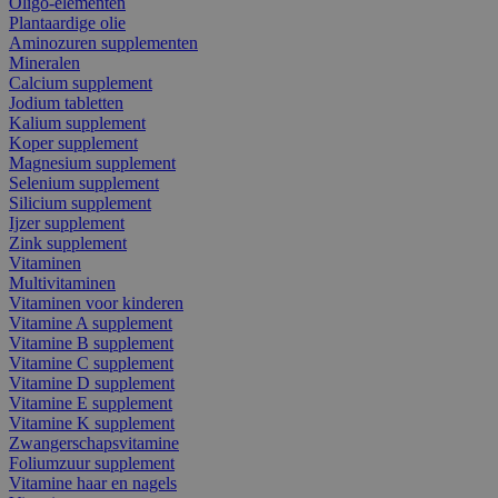
Oligo-elementen
Plantaardige olie
Aminozuren supplementen
Mineralen
Calcium supplement
Jodium tabletten
Kalium supplement
Koper supplement
Magnesium supplement
Selenium supplement
Silicium supplement
Ijzer supplement
Zink supplement
Vitaminen
Multivitaminen
Vitaminen voor kinderen
Vitamine A supplement
Vitamine B supplement
Vitamine C supplement
Vitamine D supplement
Vitamine E supplement
Vitamine K supplement
Zwangerschapsvitamine
Foliumzuur supplement
Vitamine haar en nagels