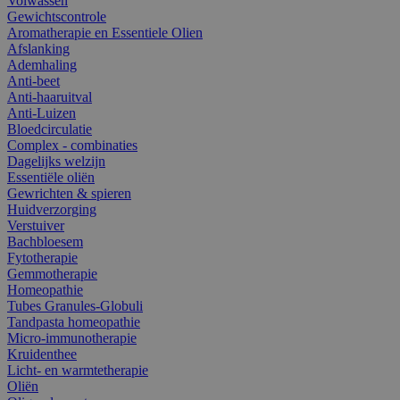
Volwassen
Gewichtscontrole
Aromatherapie en Essentiele Olien
Afslanking
Ademhaling
Anti-beet
Anti-haaruitval
Anti-Luizen
Bloedcirculatie
Complex - combinaties
Dagelijks welzijn
Essentiële oliën
Gewrichten & spieren
Huidverzorging
Verstuiver
Bachbloesem
Fytotherapie
Gemmotherapie
Homeopathie
Tubes Granules-Globuli
Tandpasta homeopathie
Micro-immunotherapie
Kruidenthee
Licht- en warmtetherapie
Oliën