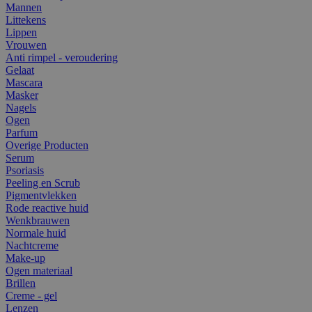
Mannen
Littekens
Lippen
Vrouwen
Anti rimpel - veroudering
Gelaat
Mascara
Masker
Nagels
Ogen
Parfum
Overige Producten
Serum
Psoriasis
Peeling en Scrub
Pigmentvlekken
Rode reactive huid
Wenkbrauwen
Normale huid
Nachtcreme
Make-up
Ogen materiaal
Brillen
Creme - gel
Lenzen