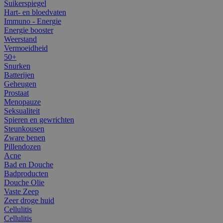
Suikerspiegel
Hart- en bloedvaten
Immuno - Energie
Energie booster
Weerstand
Vermoeidheid
50+
Snurken
Batterijen
Geheugen
Prostaat
Menopauze
Seksualiteit
Spieren en gewrichten
Steunkousen
Zware benen
Pillendozen
Acne
Bad en Douche
Badproducten
Douche Olie
Vaste Zeep
Zeer droge huid
Cellulitis
Cellulitis