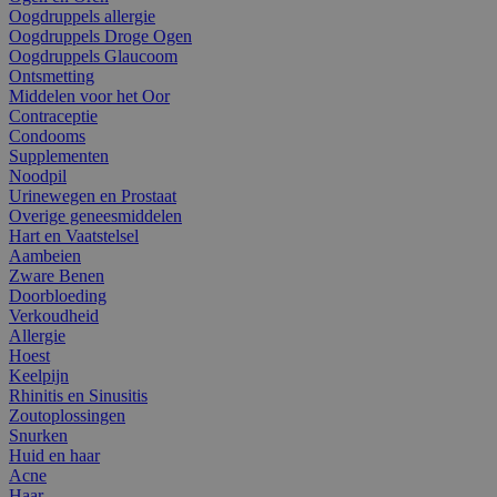
Oogdruppels allergie
Oogdruppels Droge Ogen
Oogdruppels Glaucoom
Ontsmetting
Middelen voor het Oor
Contraceptie
Condooms
Supplementen
Noodpil
Urinewegen en Prostaat
Overige geneesmiddelen
Hart en Vaatstelsel
Aambeien
Zware Benen
Doorbloeding
Verkoudheid
Allergie
Hoest
Keelpijn
Rhinitis en Sinusitis
Zoutoplossingen
Snurken
Huid en haar
Acne
Haar