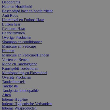
Deodorants
Haar en Hoofdhuid
Beschadigd haar en hoofdirritatie
Anti Roos
Haaruitval en Futloos Haar
Luizen haar
Gekleurd Haar
Haarvitaminen
Overige Producten
Shampoo en conditionner
Manicure en Pedicure
Handen
Manicure en Pedicure/Handen
Voeten en Benen
Mond en Tandhygiëne
Kunstgebit Toebehoren
Mondspoeling en Flosmiddel
Overige Producten
Tandenborstels
Tandpasta
Tandpasta homeopathie
Aften
Intieme Hygiëne
Intieme Hygienische Verbanden
Intieme Wasproducten