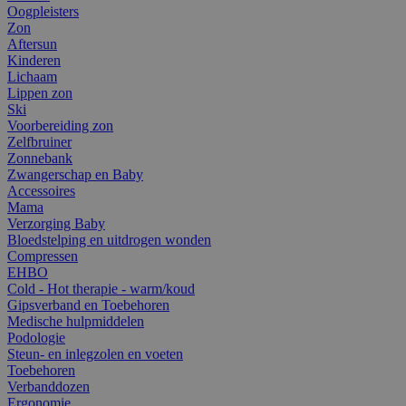
Oogpleisters
Zon
Aftersun
Kinderen
Lichaam
Lippen zon
Ski
Voorbereiding zon
Zelfbruiner
Zonnebank
Zwangerschap en Baby
Accessoires
Mama
Verzorging Baby
Bloedstelping en uitdrogen wonden
Compressen
EHBO
Cold - Hot therapie - warm/koud
Gipsverband en Toebehoren
Medische hulpmiddelen
Podologie
Steun- en inlegzolen en voeten
Toebehoren
Verbanddozen
Ergonomie