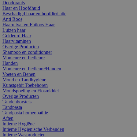
Deodorants
Haar en Hoofdhuid
Beschadigd haar en hoofdirritatie
Anti Roos
Haaruitval en Futloos Haar
Luizen haar
Gekleurd Haar
Haarvitaminen
Overige Producten
Shampoo en conditionner
Manicure en Pedicure
Handen
Manicure en Pedicure/Handen
Voeten en Benen
Mond en Tandhygiëne
Kunstgebit Toebehoren
Mondspoeling en Flosmiddel
Overige Producten
Tandenborstels
Tandpasta
Tandpasta homeopathie
Aften
Intieme Hygiëne
Intieme Hygienische Verbanden
Intieme Wasproducten