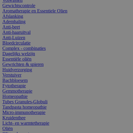
Volwassen
Gewichtscontrole
Aromatherapie en Essentiele Olien
Afslanking
Ademhaling
Anti-beet
Anti-haaruitval
Anti-Luizen
Bloedcirculatie
Complex - combinaties
Dagelijks welzijn
Essentiële oliën
Gewrichten & spieren
Huidverzorging
Verstuiver
Bachbloesem
Fytotherapie
Gemmotherapie
Homeopathie
Tubes Granules-Globuli
Tandpasta homeopathie
Micro-immunotherapie
Kruidenthee
Licht- en warmtetherapie
Oliën