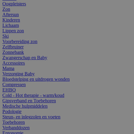
Oogpleisters
Zon
Aftersun
Kinderen
Lichaam
Lippen zon
Ski
Voorbereiding zon
Zelfbruiner
Zonnebank
Zwangerschap en Baby
Accessoires
Mama
Verzorging Baby
Bloedstelping en uitdrogen wonden
Compressen
EHBO
Cold - Hot therapie - warm/koud
Gipsverband en Toebehoren
Medische hulpmiddelen
Podologie
Steun- en inlegzolen en voeten
Toebehoren
Verbanddozen
Ergonomie