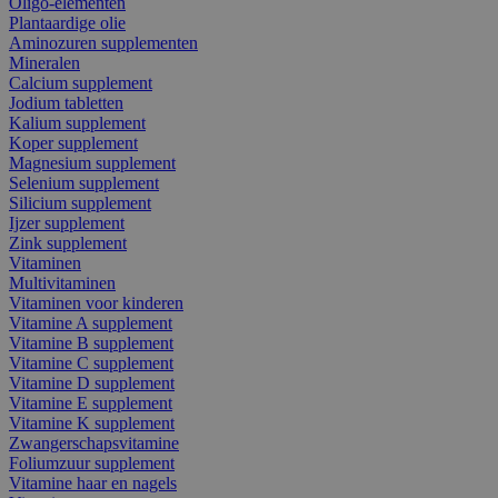
Oligo-elementen
Plantaardige olie
Aminozuren supplementen
Mineralen
Calcium supplement
Jodium tabletten
Kalium supplement
Koper supplement
Magnesium supplement
Selenium supplement
Silicium supplement
Ijzer supplement
Zink supplement
Vitaminen
Multivitaminen
Vitaminen voor kinderen
Vitamine A supplement
Vitamine B supplement
Vitamine C supplement
Vitamine D supplement
Vitamine E supplement
Vitamine K supplement
Zwangerschapsvitamine
Foliumzuur supplement
Vitamine haar en nagels