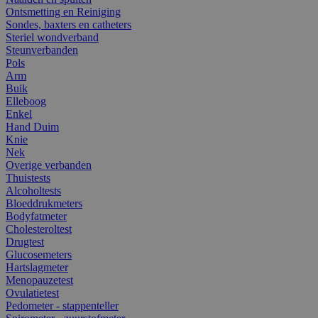
Ontsmetting en Reiniging
Sondes, baxters en catheters
Steriel wondverband
Steunverbanden
Pols
Arm
Buik
Elleboog
Enkel
Hand Duim
Knie
Nek
Overige verbanden
Thuistests
Alcoholtests
Bloeddrukmeters
Bodyfatmeter
Cholesteroltest
Drugtest
Glucosemeters
Hartslagmeter
Menopauzetest
Ovulatietest
Pedometer - stappenteller