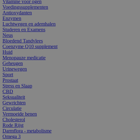
Vitamine voor ogen
Voedingssupplementen
Antioxydanten
Enzymen
Luchtwegen en ademhalen
Studeren en Examens
Neus
Bloedend Tandvlees
Coenzyme Q10 supplement
Huid
Menopauze medicatie
Geheugen
Urinewegen
Sport
Prostaat
Stress en Slaap
CBD
Seksualiteit
Gewrichten
Circulatie
Vermoeide benen
Cholesterol
Rode Rijst
Darmflora - metabolisme
Omega 3