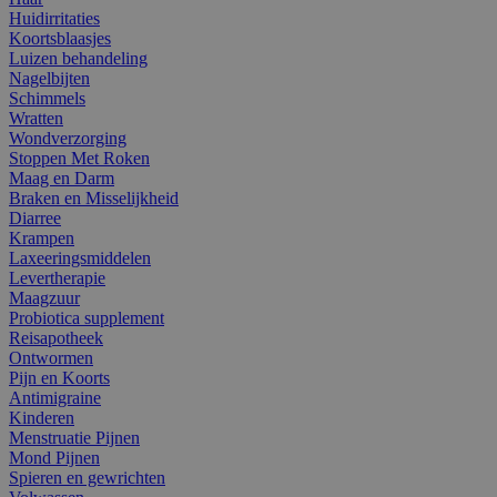
Huidirritaties
Koortsblaasjes
Luizen behandeling
Nagelbijten
Schimmels
Wratten
Wondverzorging
Stoppen Met Roken
Maag en Darm
Braken en Misselijkheid
Diarree
Krampen
Laxeeringsmiddelen
Levertherapie
Maagzuur
Probiotica supplement
Reisapotheek
Ontwormen
Pijn en Koorts
Antimigraine
Kinderen
Menstruatie Pijnen
Mond Pijnen
Spieren en gewrichten