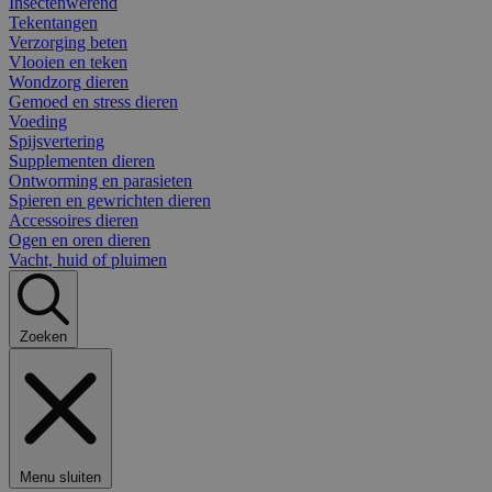
Insectenwerend
Tekentangen
Verzorging beten
Vlooien en teken
Wondzorg dieren
Gemoed en stress dieren
Voeding
Spijsvertering
Supplementen dieren
Ontworming en parasieten
Spieren en gewrichten dieren
Accessoires dieren
Ogen en oren dieren
Vacht, huid of pluimen
Zoeken
Menu sluiten