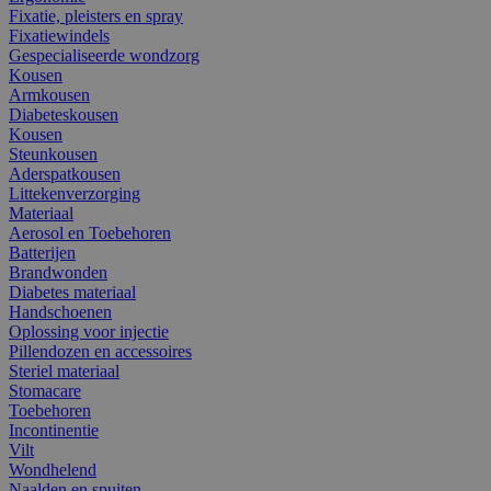
Fixatie, pleisters en spray
Fixatiewindels
Gespecialiseerde wondzorg
Kousen
Armkousen
Diabeteskousen
Kousen
Steunkousen
Aderspatkousen
Littekenverzorging
Materiaal
Aerosol en Toebehoren
Batterijen
Brandwonden
Diabetes materiaal
Handschoenen
Oplossing voor injectie
Pillendozen en accessoires
Steriel materiaal
Stomacare
Toebehoren
Incontinentie
Vilt
Wondhelend
Naalden en spuiten