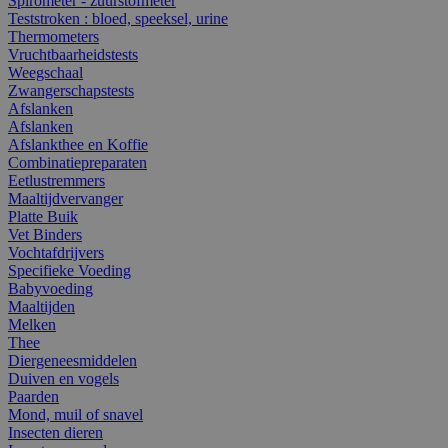
Spirometer - zuurstofmeter
Teststroken : bloed, speeksel, urine
Thermometers
Vruchtbaarheidstests
Weegschaal
Zwangerschapstests
Afslanken
Afslanken
Afslankthee en Koffie
Combinatiepreparaten
Eetlustremmers
Maaltijdvervanger
Platte Buik
Vet Binders
Vochtafdrijvers
Specifieke Voeding
Babyvoeding
Maaltijden
Melken
Thee
Diergeneesmiddelen
Duiven en vogels
Paarden
Mond, muil of snavel
Insecten dieren