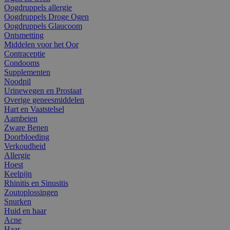
Oogdruppels allergie
Oogdruppels Droge Ogen
Oogdruppels Glaucoom
Ontsmetting
Middelen voor het Oor
Contraceptie
Condooms
Supplementen
Noodpil
Urinewegen en Prostaat
Overige geneesmiddelen
Hart en Vaatstelsel
Aambeien
Zware Benen
Doorbloeding
Verkoudheid
Allergie
Hoest
Keelpijn
Rhinitis en Sinusitis
Zoutoplossingen
Snurken
Huid en haar
Acne
Haar