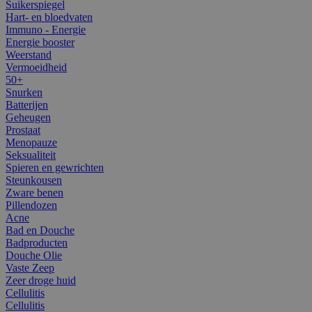
Suikerspiegel
Hart- en bloedvaten
Immuno - Energie
Energie booster
Weerstand
Vermoeidheid
50+
Snurken
Batterijen
Geheugen
Prostaat
Menopauze
Seksualiteit
Spieren en gewrichten
Steunkousen
Zware benen
Pillendozen
Acne
Bad en Douche
Badproducten
Douche Olie
Vaste Zeep
Zeer droge huid
Cellulitis
Cellulitis