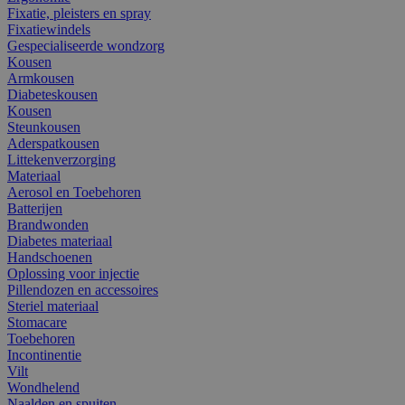
Fixatie, pleisters en spray
Fixatiewindels
Gespecialiseerde wondzorg
Kousen
Armkousen
Diabeteskousen
Kousen
Steunkousen
Aderspatkousen
Littekenverzorging
Materiaal
Aerosol en Toebehoren
Batterijen
Brandwonden
Diabetes materiaal
Handschoenen
Oplossing voor injectie
Pillendozen en accessoires
Steriel materiaal
Stomacare
Toebehoren
Incontinentie
Vilt
Wondhelend
Naalden en spuiten