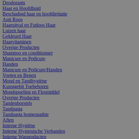
Deodorants
Haar en Hoofdhuid
Beschadigd haar en hoofdirritatie
Anti Roos
Haaruitval en Futloos Haar
Luizen haar
Gekleurd Haar
Haarvitaminen
Overige Producten
Shampoo en conditionner
Manicure en Pedicure
Handen
Manicure en Pedicure/Handen
Voeten en Benen
Mond en Tandhygiëne
Kunstgebit Toebehoren
Mondspoeling en Flosmiddel
Overige Producten
Tandenborstels
Tandpasta
Tandpasta homeopathie
Aften
Intieme Hygiëne
Intieme Hygienische Verbanden
Intieme Wasproducten