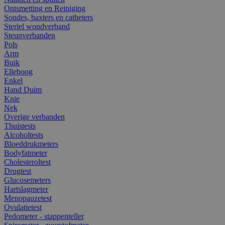
Ontsmetting en Reiniging
Sondes, baxters en catheters
Steriel wondverband
Steunverbanden
Pols
Arm
Buik
Elleboog
Enkel
Hand Duim
Knie
Nek
Overige verbanden
Thuistests
Alcoholtests
Bloeddrukmeters
Bodyfatmeter
Cholesteroltest
Drugtest
Glucosemeters
Hartslagmeter
Menopauzetest
Ovulatietest
Pedometer - stappenteller