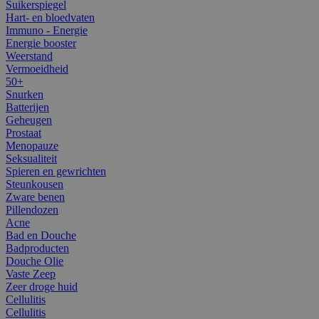
Suikerspiegel
Hart- en bloedvaten
Immuno - Energie
Energie booster
Weerstand
Vermoeidheid
50+
Snurken
Batterijen
Geheugen
Prostaat
Menopauze
Seksualiteit
Spieren en gewrichten
Steunkousen
Zware benen
Pillendozen
Acne
Bad en Douche
Badproducten
Douche Olie
Vaste Zeep
Zeer droge huid
Cellulitis
Cellulitis