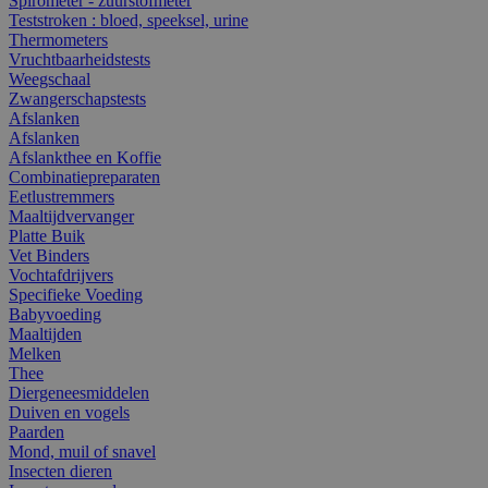
Spirometer - zuurstofmeter
Teststroken : bloed, speeksel, urine
Thermometers
Vruchtbaarheidstests
Weegschaal
Zwangerschapstests
Afslanken
Afslanken
Afslankthee en Koffie
Combinatiepreparaten
Eetlustremmers
Maaltijdvervanger
Platte Buik
Vet Binders
Vochtafdrijvers
Specifieke Voeding
Babyvoeding
Maaltijden
Melken
Thee
Diergeneesmiddelen
Duiven en vogels
Paarden
Mond, muil of snavel
Insecten dieren