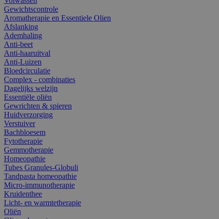
Volwassen
Gewichtscontrole
Aromatherapie en Essentiele Olien
Afslanking
Ademhaling
Anti-beet
Anti-haaruitval
Anti-Luizen
Bloedcirculatie
Complex - combinaties
Dagelijks welzijn
Essentiële oliën
Gewrichten & spieren
Huidverzorging
Verstuiver
Bachbloesem
Fytotherapie
Gemmotherapie
Homeopathie
Tubes Granules-Globuli
Tandpasta homeopathie
Micro-immunotherapie
Kruidenthee
Licht- en warmtetherapie
Oliën