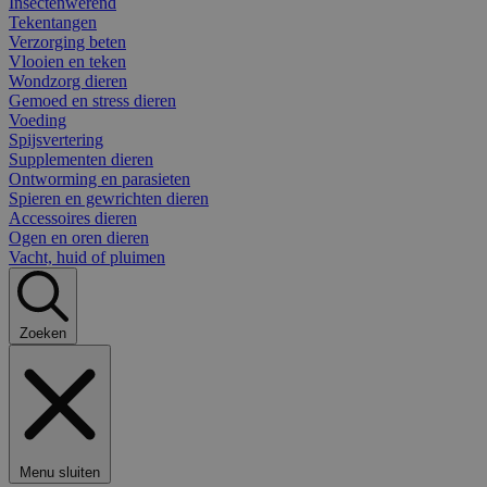
Insectenwerend
Tekentangen
Verzorging beten
Vlooien en teken
Wondzorg dieren
Gemoed en stress dieren
Voeding
Spijsvertering
Supplementen dieren
Ontworming en parasieten
Spieren en gewrichten dieren
Accessoires dieren
Ogen en oren dieren
Vacht, huid of pluimen
Zoeken
Menu sluiten