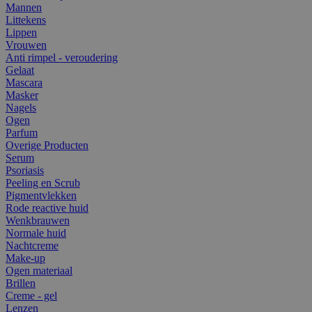
Mannen
Littekens
Lippen
Vrouwen
Anti rimpel - veroudering
Gelaat
Mascara
Masker
Nagels
Ogen
Parfum
Overige Producten
Serum
Psoriasis
Peeling en Scrub
Pigmentvlekken
Rode reactive huid
Wenkbrauwen
Normale huid
Nachtcreme
Make-up
Ogen materiaal
Brillen
Creme - gel
Lenzen