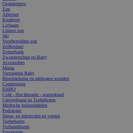
Oogpleisters
Zon
Aftersun
Kinderen
Lichaam
Lippen zon
Ski
Voorbereiding zon
Zelfbruiner
Zonnebank
Zwangerschap en Baby
Accessoires
Mama
Verzorging Baby
Bloedstelping en uitdrogen wonden
Compressen
EHBO
Cold - Hot therapie - warm/koud
Gipsverband en Toebehoren
Medische hulpmiddelen
Podologie
Steun- en inlegzolen en voeten
Toebehoren
Verbanddozen
Ergonomie