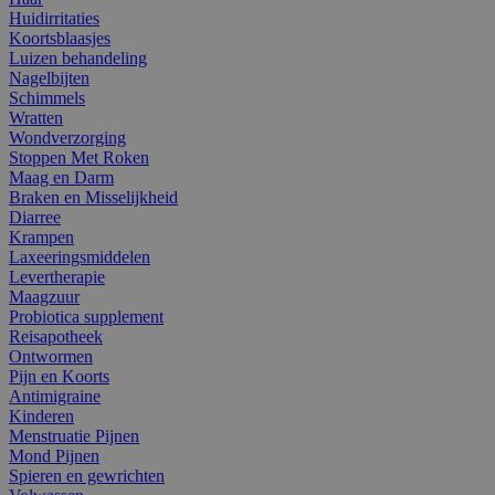
Huidirritaties
Koortsblaasjes
Luizen behandeling
Nagelbijten
Schimmels
Wratten
Wondverzorging
Stoppen Met Roken
Maag en Darm
Braken en Misselijkheid
Diarree
Krampen
Laxeeringsmiddelen
Levertherapie
Maagzuur
Probiotica supplement
Reisapotheek
Ontwormen
Pijn en Koorts
Antimigraine
Kinderen
Menstruatie Pijnen
Mond Pijnen
Spieren en gewrichten