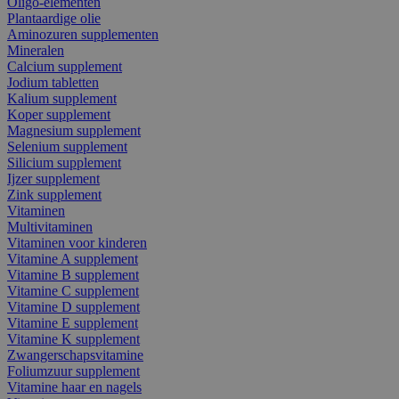
Oligo-elementen
Plantaardige olie
Aminozuren supplementen
Mineralen
Calcium supplement
Jodium tabletten
Kalium supplement
Koper supplement
Magnesium supplement
Selenium supplement
Silicium supplement
Ijzer supplement
Zink supplement
Vitaminen
Multivitaminen
Vitaminen voor kinderen
Vitamine A supplement
Vitamine B supplement
Vitamine C supplement
Vitamine D supplement
Vitamine E supplement
Vitamine K supplement
Zwangerschapsvitamine
Foliumzuur supplement
Vitamine haar en nagels