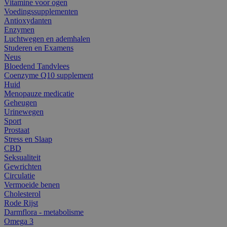
Vitamine voor ogen
Voedingssupplementen
Antioxydanten
Enzymen
Luchtwegen en ademhalen
Studeren en Examens
Neus
Bloedend Tandvlees
Coenzyme Q10 supplement
Huid
Menopauze medicatie
Geheugen
Urinewegen
Sport
Prostaat
Stress en Slaap
CBD
Seksualiteit
Gewrichten
Circulatie
Vermoeide benen
Cholesterol
Rode Rijst
Darmflora - metabolisme
Omega 3