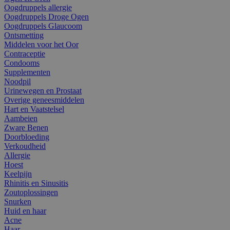
Oogdruppels allergie
Oogdruppels Droge Ogen
Oogdruppels Glaucoom
Ontsmetting
Middelen voor het Oor
Contraceptie
Condooms
Supplementen
Noodpil
Urinewegen en Prostaat
Overige geneesmiddelen
Hart en Vaatstelsel
Aambeien
Zware Benen
Doorbloeding
Verkoudheid
Allergie
Hoest
Keelpijn
Rhinitis en Sinusitis
Zoutoplossingen
Snurken
Huid en haar
Acne
Haar