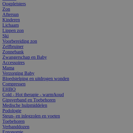
Oogpleisters
Zon
Aftersun
Kinderen
Lichaam
Lippen zon
Ski
Voorbereiding zon
Zelfbruiner
Zonnebank
Zwangerschap en Baby
Accessoires
Mama
Verzorging Baby
Bloedstelping en uitdrogen wonden
Compressen
EHBO
Cold - Hot therapie - warm/koud
Gipsverband en Toebehoren
Medische hulpmiddelen
Podologie
Steun- en inlegzolen en voeten
Toebehoren
Verbanddozen
Ergonomie