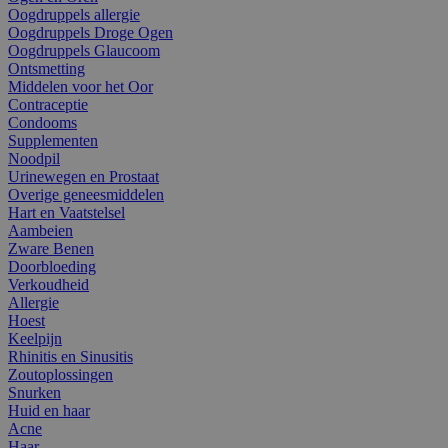
Oogdruppels allergie
Oogdruppels Droge Ogen
Oogdruppels Glaucoom
Ontsmetting
Middelen voor het Oor
Contraceptie
Condooms
Supplementen
Noodpil
Urinewegen en Prostaat
Overige geneesmiddelen
Hart en Vaatstelsel
Aambeien
Zware Benen
Doorbloeding
Verkoudheid
Allergie
Hoest
Keelpijn
Rhinitis en Sinusitis
Zoutoplossingen
Snurken
Huid en haar
Acne
Haar