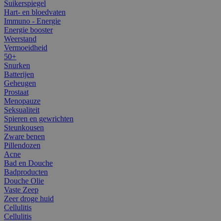
Suikerspiegel
Hart- en bloedvaten
Immuno - Energie
Energie booster
Weerstand
Vermoeidheid
50+
Snurken
Batterijen
Geheugen
Prostaat
Menopauze
Seksualiteit
Spieren en gewrichten
Steunkousen
Zware benen
Pillendozen
Acne
Bad en Douche
Badproducten
Douche Olie
Vaste Zeep
Zeer droge huid
Cellulitis
Cellulitis