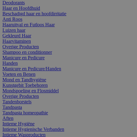
Deodorants
Haar en Hoofdhuid
Beschadigd haar en hoofdirritatie
Anti Roos
Haaruitval en Futloos Haar
Luizen haar
Gekleurd Haar
Haarvitaminen
Overige Producten
Shampoo en conditionner
Manicure en Pedicure
Handen
Manicure en Pedicure/Handen
Voeten en Benen
Mond en Tandhygiëne
Kunstgebit Toebehoren
Mondspoeling en Flosmiddel
Overige Producten
Tandenborstels
Tandpasta
Tandpasta homeopathie
Aften
Intieme Hygiëne
Intieme Hygienische Verbanden
Intieme Wasproducten