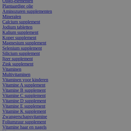
Oligo-elementen
Plantaardige olie
Aminozuren supplementen
Mineralen
Calcium supplement
Jodium tabletten
Kalium supplement
Koper supplement
Magnesium supplement
Selenium supplement
Silicium supplement
Ijzer supplement
Zink supplement
Vitaminen
Multivitaminen
Vitaminen voor kinderen
Vitamine A supplement
Vitamine B supplement
Vitamine C supplement
Vitamine D supplement
Vitamine E supplement
Vitamine K supplement
Zwangerschapsvitamine
Foliumzuur supplement
Vitamine haar en nagels