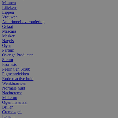
Mannen
Littekens
Lippen
Vrouwen
Anti rimpel - veroudering
Gelaat
Mascara
Masker
Nagels
Ogen
Parfum
Overige Producten
Serum
Psoriasis
Peeling en Scrub
Pigmentvlekken
Rode reactive huid
Wenkbrauwen
Normale huid
Nachtcreme
Make-up
Ogen materiaal
Brillen
Creme - gel
Lenzen