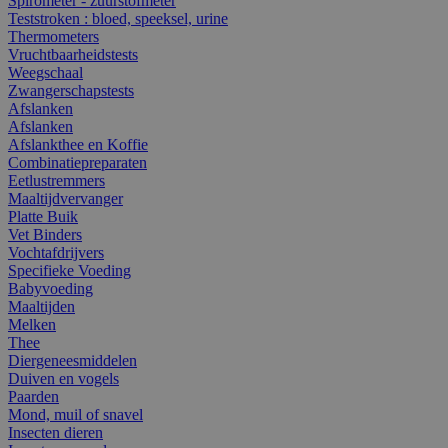
Spirometer - zuurstofmeter
Teststroken : bloed, speeksel, urine
Thermometers
Vruchtbaarheidstests
Weegschaal
Zwangerschapstests
Afslanken
Afslanken
Afslankthee en Koffie
Combinatiepreparaten
Eetlustremmers
Maaltijdvervanger
Platte Buik
Vet Binders
Vochtafdrijvers
Specifieke Voeding
Babyvoeding
Maaltijden
Melken
Thee
Diergeneesmiddelen
Duiven en vogels
Paarden
Mond, muil of snavel
Insecten dieren