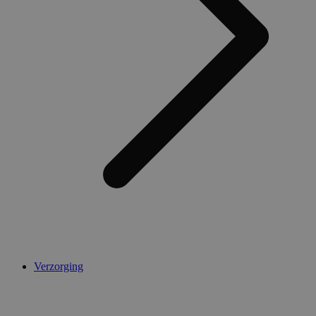
AWSALBCORS
1 week
Amazon.com Inc.
widget-
mediator.zopim.com
CookieScriptConsent
5 maanden 4
CookieScript
weken
.medibib.nl
Verzorging
Aanbieder