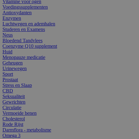
Vitamine voor ogen
Voedingssupplementen
Antioxydanten
Enzymen
Luchtwegen en ademhalen
Studeren en Examens
Neus
Bloedend Tandvlees
Coenzyme Q10 supplement
Huid
Menopauze medicatie
Geheugen
Urinewegen
Sport
Prostaat
Stress en Slaap
CBD
Seksualiteit
Gewrichten
Circulatie
Vermoeide benen
Cholesterol
Rode Rijst
Darmflora - metabolisme
Omega 3