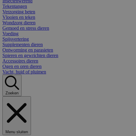
Insectenwerend
Tekentangen
Verzorging beten
Vlooien en teken
Wondzorg dieren
Gemoed en stress dieren
Voeding
Spijsvertering
Supplementen dieren
Ontworming en parasieten
Spieren en gewrichten dieren
Accessoires dieren
Ogen en oren dieren
Vacht, huid of pluimen
Zoeken
Menu sluiten