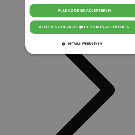
ALLE COOKIES ACCEPTEREN
ALLEEN NOODZAKELIJKE COOKIES ACCEPTEREN
DETAILS WEERGEVEN
STRIKT NOODZAKELIJKE COOKIES
PRESTATIE COOKIES
TARGETING COOKIES
FUNCTIONELE COOKIES
Strikt noodzakelijke cookies
Prestatie cookies