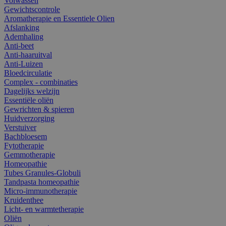
Volwassen
Gewichtscontrole
Aromatherapie en Essentiele Olien
Afslanking
Ademhaling
Anti-beet
Anti-haaruitval
Anti-Luizen
Bloedcirculatie
Complex - combinaties
Dagelijks welzijn
Essentiële oliën
Gewrichten & spieren
Huidverzorging
Verstuiver
Bachbloesem
Fytotherapie
Gemmotherapie
Homeopathie
Tubes Granules-Globuli
Tandpasta homeopathie
Micro-immunotherapie
Kruidenthee
Licht- en warmtetherapie
Oliën