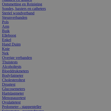
Ontsmetting en Reiniging
Sondes, baxters en catheters
Steriel wondverband
Steunverbanden
Pols
Arm
Buik
Elleboog
Enkel
Hand Duim
Knie
Nek
Overige verbanden
Thuistests
Alcoholtests
Bloeddrukmeters
Bodyfatmeter
Cholesteroltest
Drugtest
Glucosemeters
Hartslagmeter
Menopauzetest
Ovulatietest
Pedometer - stappenteller