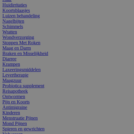
Huidirritaties
Koortsblaasjes
Luizen behandeling
Nagelbijten
Schimmels
Wratten
Wondverzorging
Stoppen Met Roken
Maag en Darm
Braken en Misselijkheid
Diarree
Krampen
Laxeeringsmiddelen
Levertherapie
Maagzuur
Probiotica supplement
Reisapotheek
Ontwormen
Pijn en Koorts
Antimigraine
Kinderen
Menstruatie Pijnen
Mond Pijnen
Spieren en gewrichten