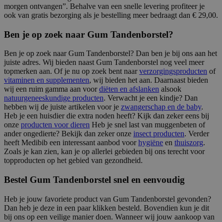
morgen ontvangen”. Behalve van een snelle levering profiteer je
ook van gratis bezorging als je bestelling meer bedraagt dan € 29,00.
Ben je op zoek naar Gum Tandenborstel?
Ben je op zoek naar Gum Tandenborstel? Dan ben je bij ons aan het
juiste adres. Wij bieden naast Gum Tandenborstel nog veel meer
topmerken aan. Of je nu op zoek bent naar
verzorgingsproducten
of
vitaminen en supplementen
, wij bieden het aan. Daarnaast bieden
wij een ruim gamma aan voor
diëten en afslanken
alsook
natuurgeneeskundige producten
. Verwacht je een kindje? Dan
hebben wij de juiste artikelen voor je
zwangerschap en de baby
.
Heb je een huisdier die extra noden heeft? Kijk dan zeker eens bij
onze
producten voor dieren
Heb je snel last van muggenbeten of
ander ongedierte? Bekijk dan zeker onze
insect producten
. Verder
heeft Medibib een interessant aanbod voor
hygiëne
en
thuiszorg
.
Zoals je kan zien, kan je op allerlei gebieden bij ons terecht voor
topproducten op het gebied van gezondheid.
Bestel Gum Tandenborstel snel en eenvoudig
Heb je jouw favoriete product van Gum Tandenborstel gevonden?
Dan heb je deze in een paar klikken besteld. Bovendien kun je dit
bij ons op een veilige manier doen. Wanneer wij jouw aankoop van