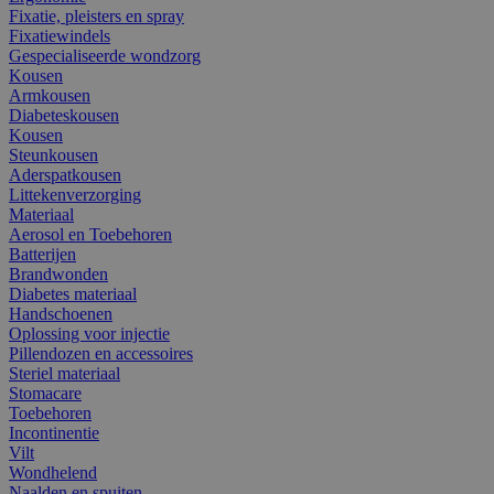
Fixatie, pleisters en spray
Fixatiewindels
Gespecialiseerde wondzorg
Kousen
Armkousen
Diabeteskousen
Kousen
Steunkousen
Aderspatkousen
Littekenverzorging
Materiaal
Aerosol en Toebehoren
Batterijen
Brandwonden
Diabetes materiaal
Handschoenen
Oplossing voor injectie
Pillendozen en accessoires
Steriel materiaal
Stomacare
Toebehoren
Incontinentie
Vilt
Wondhelend
Naalden en spuiten