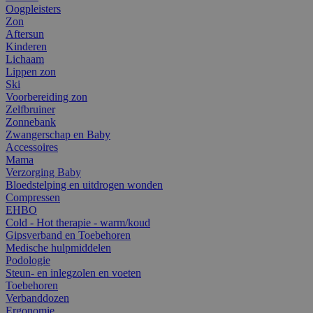
Oogpleisters
Zon
Aftersun
Kinderen
Lichaam
Lippen zon
Ski
Voorbereiding zon
Zelfbruiner
Zonnebank
Zwangerschap en Baby
Accessoires
Mama
Verzorging Baby
Bloedstelping en uitdrogen wonden
Compressen
EHBO
Cold - Hot therapie - warm/koud
Gipsverband en Toebehoren
Medische hulpmiddelen
Podologie
Steun- en inlegzolen en voeten
Toebehoren
Verbanddozen
Ergonomie