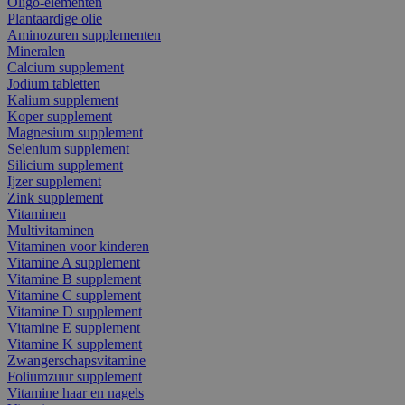
Oligo-elementen
Plantaardige olie
Aminozuren supplementen
Mineralen
Calcium supplement
Jodium tabletten
Kalium supplement
Koper supplement
Magnesium supplement
Selenium supplement
Silicium supplement
Ijzer supplement
Zink supplement
Vitaminen
Multivitaminen
Vitaminen voor kinderen
Vitamine A supplement
Vitamine B supplement
Vitamine C supplement
Vitamine D supplement
Vitamine E supplement
Vitamine K supplement
Zwangerschapsvitamine
Foliumzuur supplement
Vitamine haar en nagels