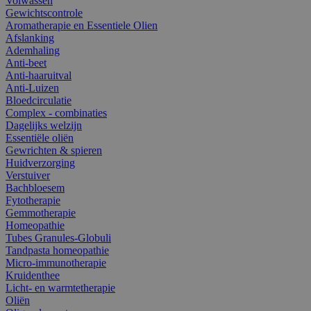
Volwassen
Gewichtscontrole
Aromatherapie en Essentiele Olien
Afslanking
Ademhaling
Anti-beet
Anti-haaruitval
Anti-Luizen
Bloedcirculatie
Complex - combinaties
Dagelijks welzijn
Essentiële oliën
Gewrichten & spieren
Huidverzorging
Verstuiver
Bachbloesem
Fytotherapie
Gemmotherapie
Homeopathie
Tubes Granules-Globuli
Tandpasta homeopathie
Micro-immunotherapie
Kruidenthee
Licht- en warmtetherapie
Oliën