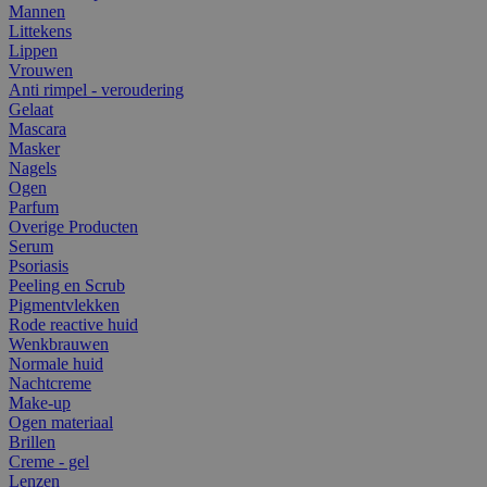
Mannen
Littekens
Lippen
Vrouwen
Anti rimpel - veroudering
Gelaat
Mascara
Masker
Nagels
Ogen
Parfum
Overige Producten
Serum
Psoriasis
Peeling en Scrub
Pigmentvlekken
Rode reactive huid
Wenkbrauwen
Normale huid
Nachtcreme
Make-up
Ogen materiaal
Brillen
Creme - gel
Lenzen