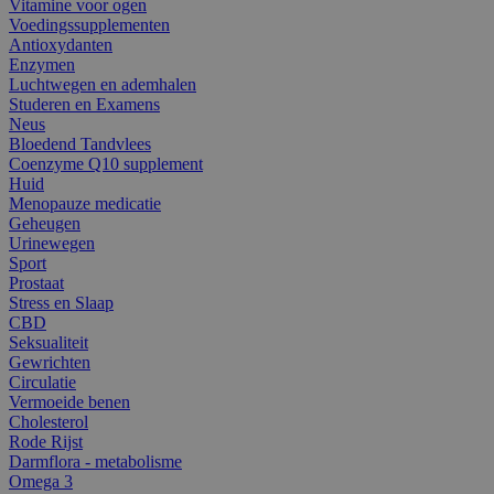
Vitamine voor ogen
Voedingssupplementen
Antioxydanten
Enzymen
Luchtwegen en ademhalen
Studeren en Examens
Neus
Bloedend Tandvlees
Coenzyme Q10 supplement
Huid
Menopauze medicatie
Geheugen
Urinewegen
Sport
Prostaat
Stress en Slaap
CBD
Seksualiteit
Gewrichten
Circulatie
Vermoeide benen
Cholesterol
Rode Rijst
Darmflora - metabolisme
Omega 3