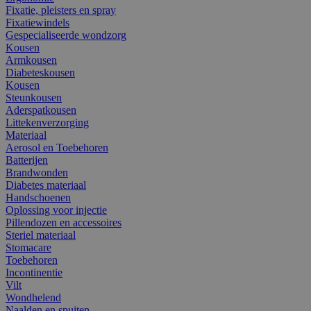
Fixatie, pleisters en spray
Fixatiewindels
Gespecialiseerde wondzorg
Kousen
Armkousen
Diabeteskousen
Kousen
Steunkousen
Aderspatkousen
Littekenverzorging
Materiaal
Aerosol en Toebehoren
Batterijen
Brandwonden
Diabetes materiaal
Handschoenen
Oplossing voor injectie
Pillendozen en accessoires
Steriel materiaal
Stomacare
Toebehoren
Incontinentie
Vilt
Wondhelend
Naalden en spuiten