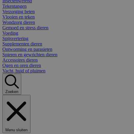
Insectenwerend
Tekentangen
Verzorging beten
Vlooien en teken
Wondzorg dieren
Gemoed en stress dieren
Voeding
Spijsvertering
Supplementen dieren
Ontworming en parasieten
Spieren en gewrichten dieren
Accessoires dieren
Ogen en oren dieren
Vacht, huid of pluimen
Zoeken
Menu sluiten