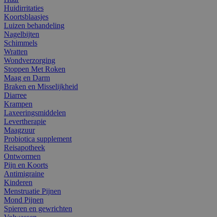
Huidirritaties
Koortsblaasjes
Luizen behandeling
Nagelbijten
Schimmels
Wratten
Wondverzorging
Stoppen Met Roken
Maag en Darm
Braken en Misselijkheid
Diarree
Krampen
Laxeeringsmiddelen
Levertherapie
Maagzuur
Probiotica supplement
Reisapotheek
Ontwormen
Pijn en Koorts
Antimigraine
Kinderen
Menstruatie Pijnen
Mond Pijnen
Spieren en gewrichten