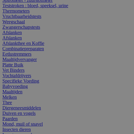
Spirometer - zuurstofmeter
Teststroken : bloed, speeksel, urine
Thermometers
Vruchtbaarheidstests
Weegschaal
Zwangerschapstests
Afslanken
Afslanken
Afslankthee en Koffie
Combinatiepreparaten
Eetlustremmers
Maaltijdvervanger
Platte Buik
Vet Binders
Vochtafdrijvers
Specifieke Voeding
Babyvoeding
Maaltijden
Melken
Thee
Diergeneesmiddelen
Duiven en vogels
Paarden
Mond, muil of snavel
Insecten dieren