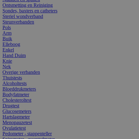
Ontsmetting en Reiniging
Sondes, baxters en catheters
Steriel wondverband
Steunverbanden
Pols
Arm
Buik
Elleboog
Enkel
Hand Duim
Knie
Nek
Overige verbanden
Thuistests
Alcoholtests
Bloeddrukmeters
Bodyfatmeter
Cholesteroltest
Drugtest
Glucosemeters
Hartslagmeter
Menopauzetest
Ovulatietest
Pedometer - stappenteller