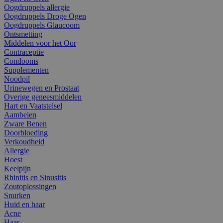
Oogdruppels allergie
Oogdruppels Droge Ogen
Oogdruppels Glaucoom
Ontsmetting
Middelen voor het Oor
Contraceptie
Condooms
Supplementen
Noodpil
Urinewegen en Prostaat
Overige geneesmiddelen
Hart en Vaatstelsel
Aambeien
Zware Benen
Doorbloeding
Verkoudheid
Allergie
Hoest
Keelpijn
Rhinitis en Sinusitis
Zoutoplossingen
Snurken
Huid en haar
Acne
Haar