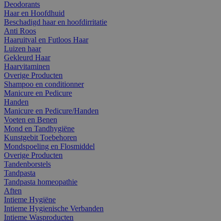
Deodorants
Haar en Hoofdhuid
Beschadigd haar en hoofdirritatie
Anti Roos
Haaruitval en Futloos Haar
Luizen haar
Gekleurd Haar
Haarvitaminen
Overige Producten
Shampoo en conditionner
Manicure en Pedicure
Handen
Manicure en Pedicure/Handen
Voeten en Benen
Mond en Tandhygiëne
Kunstgebit Toebehoren
Mondspoeling en Flosmiddel
Overige Producten
Tandenborstels
Tandpasta
Tandpasta homeopathie
Aften
Intieme Hygiëne
Intieme Hygienische Verbanden
Intieme Wasproducten