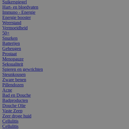
Suikerspiegel
Hart- en bloedvaten
Immuno - Energie
Energie booster
Weerstand
Vermoeidheid
50+
Snurken
Batterijen
Geheugen
Prostaat
Menopauze
Seksualiteit
Spieren en gewrichten
Steunkousen
Zware benen
Pillendozen
Acne
Bad en Douche
Badproducten
Douche Olie
Vaste Zeep
Zeer droge huid
Cellulitis
Cellulitis