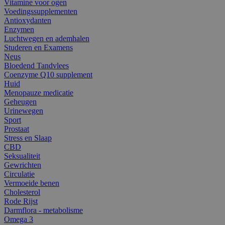
Vitamine voor ogen
Voedingssupplementen
Antioxydanten
Enzymen
Luchtwegen en ademhalen
Studeren en Examens
Neus
Bloedend Tandvlees
Coenzyme Q10 supplement
Huid
Menopauze medicatie
Geheugen
Urinewegen
Sport
Prostaat
Stress en Slaap
CBD
Seksualiteit
Gewrichten
Circulatie
Vermoeide benen
Cholesterol
Rode Rijst
Darmflora - metabolisme
Omega 3