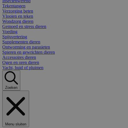
Insectenwerend
Tekentangen
Verzorging beten
Vlooien en teken
Wondzorg dieren
Gemoed en stress dieren
Voeding
Spijsvertering
Supplementen dieren
Ontworming en parasieten
Spieren en gewrichten dieren
Accessoires dieren
Ogen en oren dieren
Vacht, huid of pluimen
Zoeken
Menu sluiten