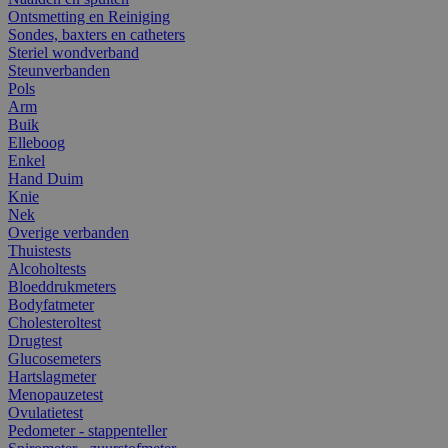
Ontsmetting en Reiniging
Sondes, baxters en catheters
Steriel wondverband
Steunverbanden
Pols
Arm
Buik
Elleboog
Enkel
Hand Duim
Knie
Nek
Overige verbanden
Thuistests
Alcoholtests
Bloeddrukmeters
Bodyfatmeter
Cholesteroltest
Drugtest
Glucosemeters
Hartslagmeter
Menopauzetest
Ovulatietest
Pedometer - stappenteller