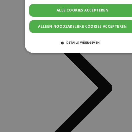
ALLE COOKIES ACCEPTEREN
ALLEEN NOODZAKELIJKE COOKIES ACCEPTEREN
DETAILS WEERGEVEN
STRIKT NOODZAKELIJKE COOKIES
PRESTATIE COOKIES
TARGETING COOKIES
FUNCTIONELE COOKIES
Strikt noodzakelijke cookies
Prestatie cookies