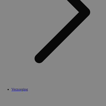
AWSALBCORS
1 week
Amazon.com Inc.
widget-
mediator.zopim.com
CookieScriptConsent
5 maanden 4
CookieScript
weken
.medibib.nl
Verzorging
Aanbieder