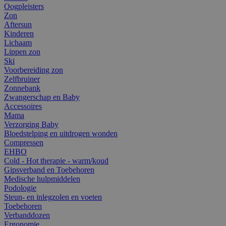
Oogpleisters
Zon
Aftersun
Kinderen
Lichaam
Lippen zon
Ski
Voorbereiding zon
Zelfbruiner
Zonnebank
Zwangerschap en Baby
Accessoires
Mama
Verzorging Baby
Bloedstelping en uitdrogen wonden
Compressen
EHBO
Cold - Hot therapie - warm/koud
Gipsverband en Toebehoren
Medische hulpmiddelen
Podologie
Steun- en inlegzolen en voeten
Toebehoren
Verbanddozen
Ergonomie