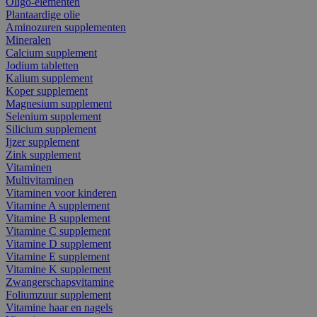
Oligo-elementen
Plantaardige olie
Aminozuren supplementen
Mineralen
Calcium supplement
Jodium tabletten
Kalium supplement
Koper supplement
Magnesium supplement
Selenium supplement
Silicium supplement
Ijzer supplement
Zink supplement
Vitaminen
Multivitaminen
Vitaminen voor kinderen
Vitamine A supplement
Vitamine B supplement
Vitamine C supplement
Vitamine D supplement
Vitamine E supplement
Vitamine K supplement
Zwangerschapsvitamine
Foliumzuur supplement
Vitamine haar en nagels