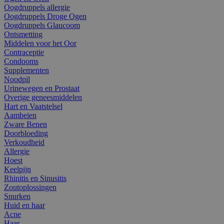
Oogdruppels allergie
Oogdruppels Droge Ogen
Oogdruppels Glaucoom
Ontsmetting
Middelen voor het Oor
Contraceptie
Condooms
Supplementen
Noodpil
Urinewegen en Prostaat
Overige geneesmiddelen
Hart en Vaatstelsel
Aambeien
Zware Benen
Doorbloeding
Verkoudheid
Allergie
Hoest
Keelpijn
Rhinitis en Sinusitis
Zoutoplossingen
Snurken
Huid en haar
Acne
Haar