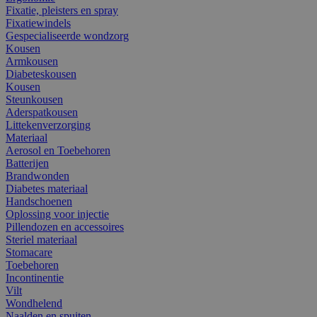
Fixatie, pleisters en spray
Fixatiewindels
Gespecialiseerde wondzorg
Kousen
Armkousen
Diabeteskousen
Kousen
Steunkousen
Aderspatkousen
Littekenverzorging
Materiaal
Aerosol en Toebehoren
Batterijen
Brandwonden
Diabetes materiaal
Handschoenen
Oplossing voor injectie
Pillendozen en accessoires
Steriel materiaal
Stomacare
Toebehoren
Incontinentie
Vilt
Wondhelend
Naalden en spuiten