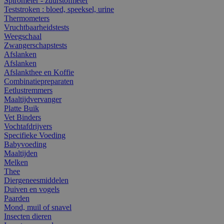
Spirometer - zuurstofmeter
Teststroken : bloed, speeksel, urine
Thermometers
Vruchtbaarheidstests
Weegschaal
Zwangerschapstests
Afslanken
Afslanken
Afslankthee en Koffie
Combinatiepreparaten
Eetlustremmers
Maaltijdvervanger
Platte Buik
Vet Binders
Vochtafdrijvers
Specifieke Voeding
Babyvoeding
Maaltijden
Melken
Thee
Diergeneesmiddelen
Duiven en vogels
Paarden
Mond, muil of snavel
Insecten dieren