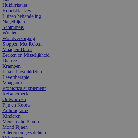
Huidirritaties
Koortsblaasjes
Luizen behandeling
Nagelbijten
Schimmels
Wratten
Wondverzorging
Stoppen Met Roken
Maag en Darm
Braken en Misselijkheid
Diarree
Krampen
Laxeeringsmiddelen
Levertherapie
Maagzuur
Probiotica supplement
Reisapotheek
Ontwormen
Pijn en Koorts
Antimigraine
Kinderen
Menstruatie Pijnen
Mond Pijnen
Spieren en gewrichten