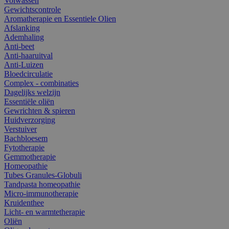
Volwassen
Gewichtscontrole
Aromatherapie en Essentiele Olien
Afslanking
Ademhaling
Anti-beet
Anti-haaruitval
Anti-Luizen
Bloedcirculatie
Complex - combinaties
Dagelijks welzijn
Essentiële oliën
Gewrichten & spieren
Huidverzorging
Verstuiver
Bachbloesem
Fytotherapie
Gemmotherapie
Homeopathie
Tubes Granules-Globuli
Tandpasta homeopathie
Micro-immunotherapie
Kruidenthee
Licht- en warmtetherapie
Oliën