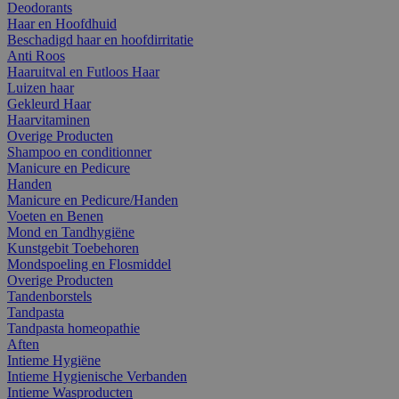
Deodorants
Haar en Hoofdhuid
Beschadigd haar en hoofdirritatie
Anti Roos
Haaruitval en Futloos Haar
Luizen haar
Gekleurd Haar
Haarvitaminen
Overige Producten
Shampoo en conditionner
Manicure en Pedicure
Handen
Manicure en Pedicure/Handen
Voeten en Benen
Mond en Tandhygiëne
Kunstgebit Toebehoren
Mondspoeling en Flosmiddel
Overige Producten
Tandenborstels
Tandpasta
Tandpasta homeopathie
Aften
Intieme Hygiëne
Intieme Hygienische Verbanden
Intieme Wasproducten