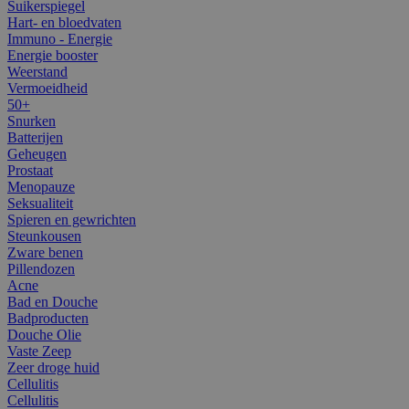
Suikerspiegel
Hart- en bloedvaten
Immuno - Energie
Energie booster
Weerstand
Vermoeidheid
50+
Snurken
Batterijen
Geheugen
Prostaat
Menopauze
Seksualiteit
Spieren en gewrichten
Steunkousen
Zware benen
Pillendozen
Acne
Bad en Douche
Badproducten
Douche Olie
Vaste Zeep
Zeer droge huid
Cellulitis
Cellulitis