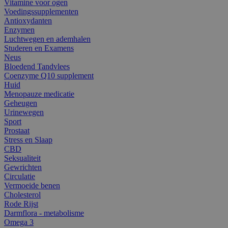
Vitamine voor ogen
Voedingssupplementen
Antioxydanten
Enzymen
Luchtwegen en ademhalen
Studeren en Examens
Neus
Bloedend Tandvlees
Coenzyme Q10 supplement
Huid
Menopauze medicatie
Geheugen
Urinewegen
Sport
Prostaat
Stress en Slaap
CBD
Seksualiteit
Gewrichten
Circulatie
Vermoeide benen
Cholesterol
Rode Rijst
Darmflora - metabolisme
Omega 3