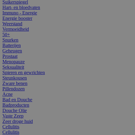
Suikerspiegel
Hart- en bloedvaten
Immuno - Energie
Energie booster
Weerstand
Vermoeidheid
50+
Snurken
Batterijen
Geheugen
Prostaat
Menopauze
Seksualiteit
Spieren en gewrichten
Steunkousen
Zware benen
Pillendozen
Acne
Bad en Douche
Badproducten
Douche Olie
Vaste Zeep
Zeer droge huid
Cellulitis
Cellulitis