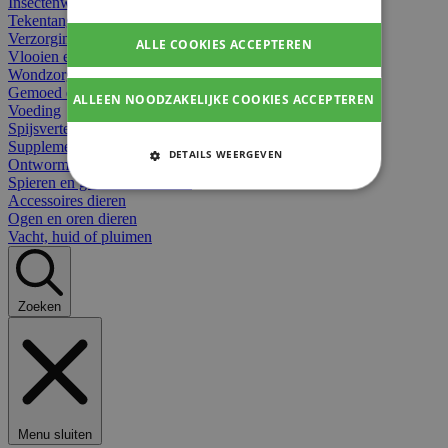
Insectenwerend
Tekentangen
Verzorging beten
ALLE COOKIES ACCEPTEREN
Vlooien en teken
Wondzorg dieren
Gemoed en stress dieren
ALLEEN NOODZAKELIJKE COOKIES ACCEPTEREN
Voeding
Spijsvertering
Supplementen dieren
DETAILS WEERGEVEN
Ontworming en parasieten
Spieren en gewrichten dieren
STRIKT NOODZAKELIJKE
Accessoires dieren
COOKIES
Ogen en oren dieren
Vacht, huid of pluimen
PRESTATIE COOKIES
TARGETING COOKIES
Zoeken
FUNCTIONELE COOKIES
Strikt noodzakelijke cookies
Menu sluiten