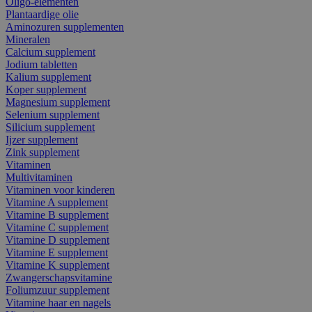
Oligo-elementen
Plantaardige olie
Aminozuren supplementen
Mineralen
Calcium supplement
Jodium tabletten
Kalium supplement
Koper supplement
Magnesium supplement
Selenium supplement
Silicium supplement
Ijzer supplement
Zink supplement
Vitaminen
Multivitaminen
Vitaminen voor kinderen
Vitamine A supplement
Vitamine B supplement
Vitamine C supplement
Vitamine D supplement
Vitamine E supplement
Vitamine K supplement
Zwangerschapsvitamine
Foliumzuur supplement
Vitamine haar en nagels