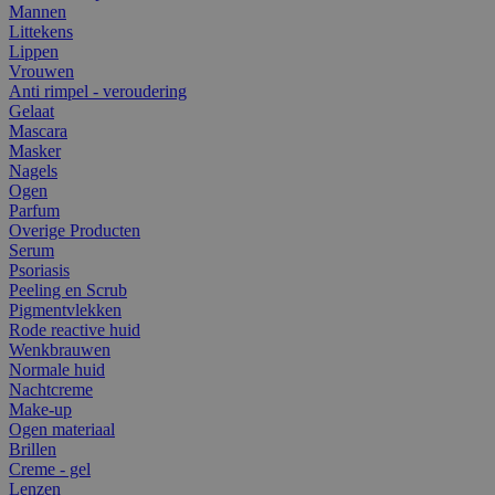
Mannen
Littekens
Lippen
Vrouwen
Anti rimpel - veroudering
Gelaat
Mascara
Masker
Nagels
Ogen
Parfum
Overige Producten
Serum
Psoriasis
Peeling en Scrub
Pigmentvlekken
Rode reactive huid
Wenkbrauwen
Normale huid
Nachtcreme
Make-up
Ogen materiaal
Brillen
Creme - gel
Lenzen