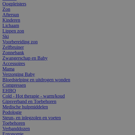
Oogpleisters
Zon
Aftersun
Kinderen
Lichaam
Lippen zon
Ski
Voorbereiding zon
Zelfbruiner
Zonnebank
Zwangerschap en Baby
Accessoires
Mama
Verzorging Baby
Bloedstelping en uitdrogen wonden
Compressen
EHBO
Cold - Hot therapie - warm/koud
Gipsverband en Toebehoren
Medische hulpmiddelen
Podologie
Steun- en inlegzolen en voeten
Toebehoren
Verbanddozen
Ergonomie