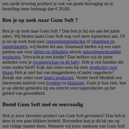
een snelle levering profiteer je ook van gratis bezorging als je
bestelling meer bedraagt dan € 29,00.
Ben je op zoek naar Gum Soft ?
Ben je op zoek naar Gum Soft ? Dan ben je bij ons aan het juiste
adres. Wij bieden naast Gum Soft nog veel meer topmerken aan. Of
je nu op zoek bent naar
verzorgingsproducten
of
vitaminen en
supplementen
, wij bieden het aan. Daarnaast bieden wij een ruim
gamma aan voor
diëten en afslanken
alsook
natuurgeneeskundige
producten
. Verwacht je een kindje? Dan hebben wij de juiste
artikelen voor je
zwangerschap en de baby
. Heb je een huisdier die
extra noden heeft? Kijk dan zeker eens bij onze
producten voor
dieren
Heb je snel last van muggenbeten of ander ongedierte?
Bekijk dan zeker onze
insect producten
. Verder heeft Medibib een
interessant aanbod voor
hygiëne
en
thuiszorg
. Zoals je kan zien, kan
je op allerlei gebieden bij ons terecht voor topproducten op het
gebied van gezondheid.
Bestel Gum Soft snel en eenvoudig
Heb je jouw favoriete product van Gum Soft gevonden? Dan heb je
deze in een paar klikken besteld. Bovendien kun je dit bij ons op
een veilige manier doen. Wanneer wij jouw aankoop van Gum Soft