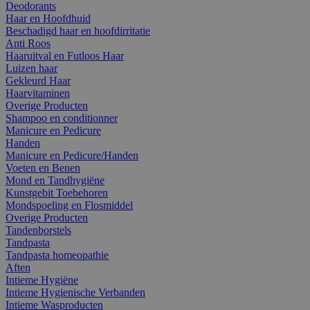
Deodorants
Haar en Hoofdhuid
Beschadigd haar en hoofdirritatie
Anti Roos
Haaruitval en Futloos Haar
Luizen haar
Gekleurd Haar
Haarvitaminen
Overige Producten
Shampoo en conditionner
Manicure en Pedicure
Handen
Manicure en Pedicure/Handen
Voeten en Benen
Mond en Tandhygiëne
Kunstgebit Toebehoren
Mondspoeling en Flosmiddel
Overige Producten
Tandenborstels
Tandpasta
Tandpasta homeopathie
Aften
Intieme Hygiëne
Intieme Hygienische Verbanden
Intieme Wasproducten