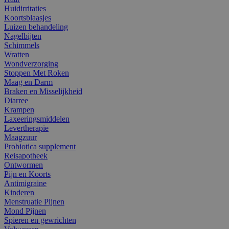
Huidirritaties
Koortsblaasjes
Luizen behandeling
Nagelbijten
Schimmels
Wratten
Wondverzorging
Stoppen Met Roken
Maag en Darm
Braken en Misselijkheid
Diarree
Krampen
Laxeeringsmiddelen
Levertherapie
Maagzuur
Probiotica supplement
Reisapotheek
Ontwormen
Pijn en Koorts
Antimigraine
Kinderen
Menstruatie Pijnen
Mond Pijnen
Spieren en gewrichten