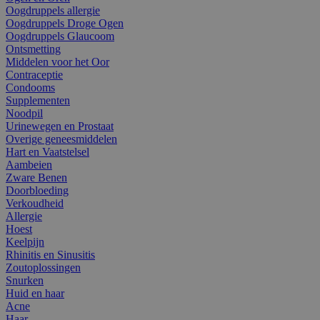
Oogdruppels allergie
Oogdruppels Droge Ogen
Oogdruppels Glaucoom
Ontsmetting
Middelen voor het Oor
Contraceptie
Condooms
Supplementen
Noodpil
Urinewegen en Prostaat
Overige geneesmiddelen
Hart en Vaatstelsel
Aambeien
Zware Benen
Doorbloeding
Verkoudheid
Allergie
Hoest
Keelpijn
Rhinitis en Sinusitis
Zoutoplossingen
Snurken
Huid en haar
Acne
Haar