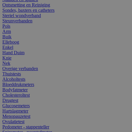
Ontsmetting en Reiniging
Sondes, baxters en catheters
Steriel wondverband
Steunverbanden
Pols
Arm
Buik
Elleboog
Enkel
Hand Duim
Knie
Nek
Overige verbanden
Thuistests
Alcoholtests
Bloeddrukmeters
Bodyfatmeter
Cholesteroltest
Drugtest
Glucosemeters
Hartslagmeter
Menopauzetest
Ovulatietest
Pedometer - stappenteller