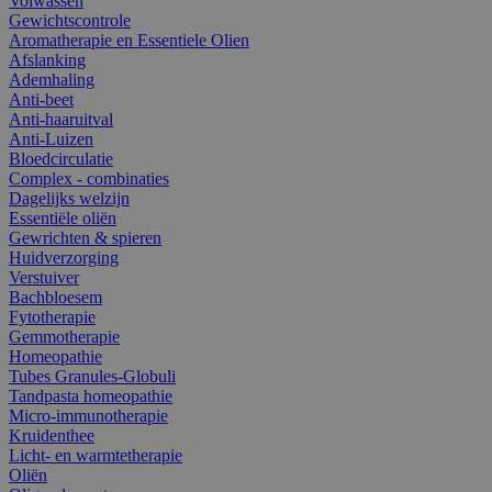
Volwassen
Gewichtscontrole
Aromatherapie en Essentiele Olien
Afslanking
Ademhaling
Anti-beet
Anti-haaruitval
Anti-Luizen
Bloedcirculatie
Complex - combinaties
Dagelijks welzijn
Essentiële oliën
Gewrichten & spieren
Huidverzorging
Verstuiver
Bachbloesem
Fytotherapie
Gemmotherapie
Homeopathie
Tubes Granules-Globuli
Tandpasta homeopathie
Micro-immunotherapie
Kruidenthee
Licht- en warmtetherapie
Oliën