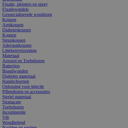
Fixatie, pleisters en spray
Fixatiewindels
Gespecialiseerde wondzorg
Kousen
Armkousen
Diabeteskousen
Kousen
Steunkousen
Aderspatkousen
Littekenverzorging
Materiaal
Aerosol en Toebehoren
Batterijen
Brandwonden
Diabetes materiaal
Handschoenen
Oplossing voor injectie
Pillendozen en accessoires
Steriel materiaal
Stomacare
Toebehoren
Incontinentie
Vilt
Wondhelend
Naalden en spuiten