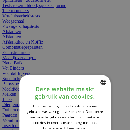
Spirometer - zuurstofmeter
Teststroken : bloed, speeksel, urine
Thermometers
Vruchtbaarheidstests
Weegschaal
Zwangerschapstests
Afslanken
Afslanken
Afslankthee en Koffie
Combinatiepreparaten
Eetlustremmers
Maaltijdvervanger
Platte Buik
Vet Binders
Vochtafdrijvers
Specifieke Voeding
Babyvoeding
Deze website maakt
Maaltijden
Melken
gebruik van cookies.
DUTCH
Thee
Diergeneesmiddelen
Deze website gebruikt cookies om uw
FRENCH
Duiven en vogels
gebruikerservaring te verbeteren. Door onze
Paarden
website te gebruiken, stemt u in met alle
ENGLISH
Mond, muil of snavel
cookies in overeenstemming met ons
Insecten dieren
Cookiebeleid.
Lees verder