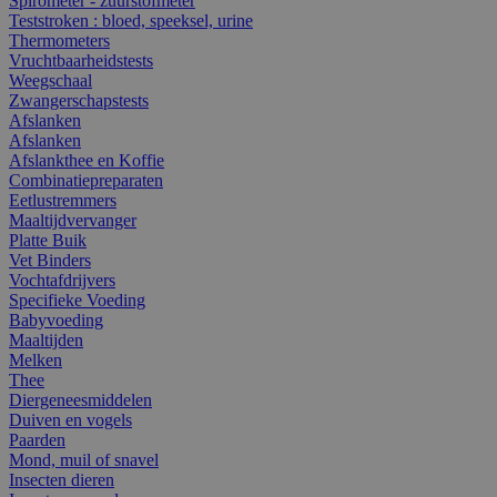
Spirometer - zuurstofmeter
Teststroken : bloed, speeksel, urine
Thermometers
Vruchtbaarheidstests
Weegschaal
Zwangerschapstests
Afslanken
Afslanken
Afslankthee en Koffie
Combinatiepreparaten
Eetlustremmers
Maaltijdvervanger
Platte Buik
Vet Binders
Vochtafdrijvers
Specifieke Voeding
Babyvoeding
Maaltijden
Melken
Thee
Diergeneesmiddelen
Duiven en vogels
Paarden
Mond, muil of snavel
Insecten dieren