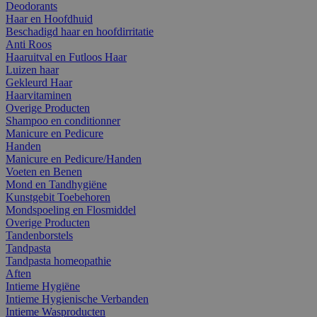
Deodorants
Haar en Hoofdhuid
Beschadigd haar en hoofdirritatie
Anti Roos
Haaruitval en Futloos Haar
Luizen haar
Gekleurd Haar
Haarvitaminen
Overige Producten
Shampoo en conditionner
Manicure en Pedicure
Handen
Manicure en Pedicure/Handen
Voeten en Benen
Mond en Tandhygiëne
Kunstgebit Toebehoren
Mondspoeling en Flosmiddel
Overige Producten
Tandenborstels
Tandpasta
Tandpasta homeopathie
Aften
Intieme Hygiëne
Intieme Hygienische Verbanden
Intieme Wasproducten