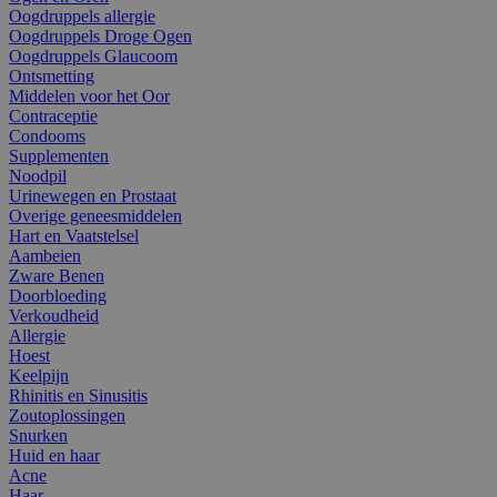
Oogdruppels allergie
Oogdruppels Droge Ogen
Oogdruppels Glaucoom
Ontsmetting
Middelen voor het Oor
Contraceptie
Condooms
Supplementen
Noodpil
Urinewegen en Prostaat
Overige geneesmiddelen
Hart en Vaatstelsel
Aambeien
Zware Benen
Doorbloeding
Verkoudheid
Allergie
Hoest
Keelpijn
Rhinitis en Sinusitis
Zoutoplossingen
Snurken
Huid en haar
Acne
Haar