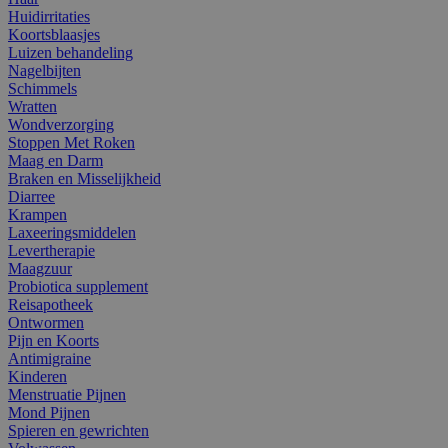
Huidirritaties
Koortsblaasjes
Luizen behandeling
Nagelbijten
Schimmels
Wratten
Wondverzorging
Stoppen Met Roken
Maag en Darm
Braken en Misselijkheid
Diarree
Krampen
Laxeeringsmiddelen
Levertherapie
Maagzuur
Probiotica supplement
Reisapotheek
Ontwormen
Pijn en Koorts
Antimigraine
Kinderen
Menstruatie Pijnen
Mond Pijnen
Spieren en gewrichten