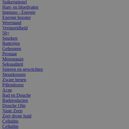
Suikerspiegel
Hart- en bloedvaten
Immuno - Energie
Energie booster
Weerstand
Vermoeidheid
50+
Snurken
Batterijen
Geheugen
Prostaat
Menopauze
Seksualiteit
Spieren en gewrichten
Steunkousen
Zware benen
Pillendozen
Acne
Bad en Douche
Badproducten
Douche Olie
Vaste Zeep
Zeer droge huid
Cellulitis
Cellulitis