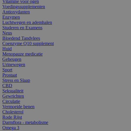
Vitamine voor ogen
Voedingssupplementen
Antioxydanten
Enzymen
Luchtwegen en ademhalen
Studeren en Examens
Neus
Bloedend Tandvlees
Coenzyme Q10 supplement
Huid
Menopauze medicatie
Geheugen
Urinewegen
Sport
Prostaat
Stress en Slaap
CBD
Seksualiteit
Gewrichten
Circulatie
Vermoeide benen
Cholesterol
Rode Rijst
Darmflora - metabolisme
Omega 3