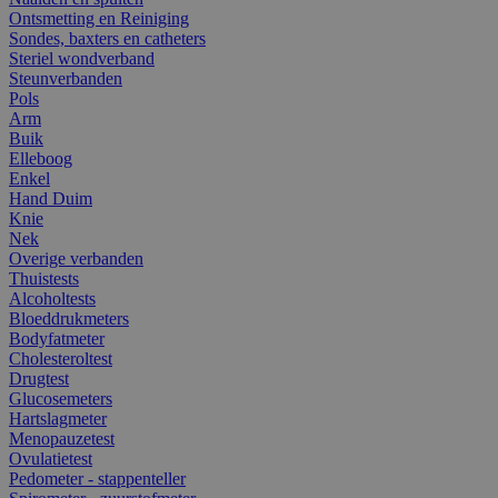
Ontsmetting en Reiniging
Sondes, baxters en catheters
Steriel wondverband
Steunverbanden
Pols
Arm
Buik
Elleboog
Enkel
Hand Duim
Knie
Nek
Overige verbanden
Thuistests
Alcoholtests
Bloeddrukmeters
Bodyfatmeter
Cholesteroltest
Drugtest
Glucosemeters
Hartslagmeter
Menopauzetest
Ovulatietest
Pedometer - stappenteller