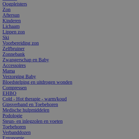
Oogpleisters
Zon
Aftersun
Kinderen
Lichaam
Lippen zon
Ski
Voorbereiding zon
Zelfbruiner
Zonnebank
Zwangerschap en Baby
Accessoires
Mama
Verzorging Baby
Bloedstelping en uitdrogen wonden
Compressen
EHBO
Cold - Hot therapie - warm/koud
Gipsverband en Toebehoren
Medische hulpmiddelen
Podologie
Steun- en inlegzolen en voeten
Toebehoren
Verbanddozen
Ergonomie