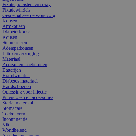
Fixatie, pleisters en spray
Fixatiewindels
Gespecialiseerde wondzorg
Kousen
Armkousen
Diabeteskousen
Kousen
Steunkousen
Aderspatkousen
Littekenverzorging
Materiaal
Aerosol en Toebehoren
Batterijen
Brandwonden
Diabetes materiaal
Handschoenen
Oplossing voor injectie
Pillendozen en accessoires
Steriel materiaal
Stomacare
Toebehoren
Incontinentie
Vilt
Wondhelend
Naalden en spuiten