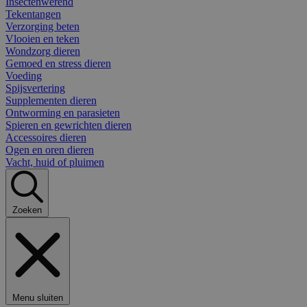
Insectenwerend
Tekentangen
Verzorging beten
Vlooien en teken
Wondzorg dieren
Gemoed en stress dieren
Voeding
Spijsvertering
Supplementen dieren
Ontworming en parasieten
Spieren en gewrichten dieren
Accessoires dieren
Ogen en oren dieren
Vacht, huid of pluimen
Zoeken
Menu sluiten