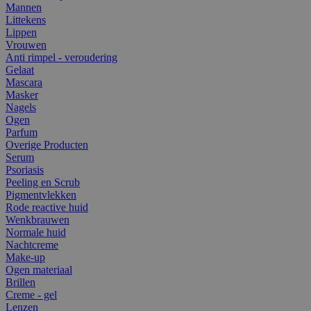
Mannen
Littekens
Lippen
Vrouwen
Anti rimpel - veroudering
Gelaat
Mascara
Masker
Nagels
Ogen
Parfum
Overige Producten
Serum
Psoriasis
Peeling en Scrub
Pigmentvlekken
Rode reactive huid
Wenkbrauwen
Normale huid
Nachtcreme
Make-up
Ogen materiaal
Brillen
Creme - gel
Lenzen