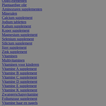
Oligo-elementen
Plantaardige olie
Aminozuren supplementen
Mineralen
Calcium supplement
Jodium tabletten
Kalium supplement
Koper supplement
Magnesium supplement
Selenium supplement
Silicium supplement
Ijzer supplement
Zink supplement
Vitaminen
Multivitaminen
Vitaminen voor kinderen
Vitamine A supplement
Vitamine B supplement
Vitamine C supplement
Vitamine D supplement
Vitamine E supplement
Vitamine K supplement
Zwangerschapsvitamine
Foliumzuur supplement
Vitamine haar en nagels