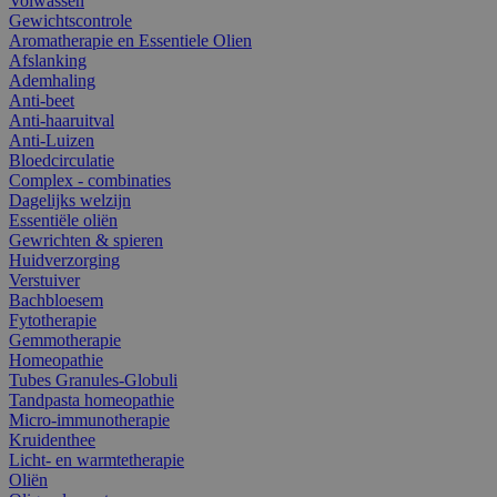
Volwassen
Gewichtscontrole
Aromatherapie en Essentiele Olien
Afslanking
Ademhaling
Anti-beet
Anti-haaruitval
Anti-Luizen
Bloedcirculatie
Complex - combinaties
Dagelijks welzijn
Essentiële oliën
Gewrichten & spieren
Huidverzorging
Verstuiver
Bachbloesem
Fytotherapie
Gemmotherapie
Homeopathie
Tubes Granules-Globuli
Tandpasta homeopathie
Micro-immunotherapie
Kruidenthee
Licht- en warmtetherapie
Oliën