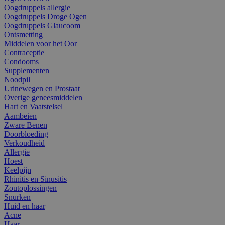
Oogdruppels allergie
Oogdruppels Droge Ogen
Oogdruppels Glaucoom
Ontsmetting
Middelen voor het Oor
Contraceptie
Condooms
Supplementen
Noodpil
Urinewegen en Prostaat
Overige geneesmiddelen
Hart en Vaatstelsel
Aambeien
Zware Benen
Doorbloeding
Verkoudheid
Allergie
Hoest
Keelpijn
Rhinitis en Sinusitis
Zoutoplossingen
Snurken
Huid en haar
Acne
Haar