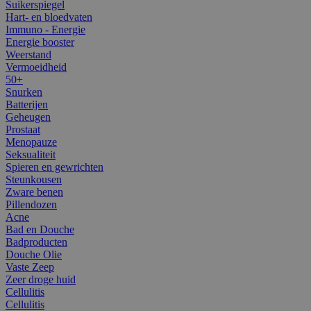
Suikerspiegel
Hart- en bloedvaten
Immuno - Energie
Energie booster
Weerstand
Vermoeidheid
50+
Snurken
Batterijen
Geheugen
Prostaat
Menopauze
Seksualiteit
Spieren en gewrichten
Steunkousen
Zware benen
Pillendozen
Acne
Bad en Douche
Badproducten
Douche Olie
Vaste Zeep
Zeer droge huid
Cellulitis
Cellulitis