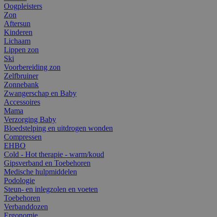
Oogpleisters
Zon
Aftersun
Kinderen
Lichaam
Lippen zon
Ski
Voorbereiding zon
Zelfbruiner
Zonnebank
Zwangerschap en Baby
Accessoires
Mama
Verzorging Baby
Bloedstelping en uitdrogen wonden
Compressen
EHBO
Cold - Hot therapie - warm/koud
Gipsverband en Toebehoren
Medische hulpmiddelen
Podologie
Steun- en inlegzolen en voeten
Toebehoren
Verbanddozen
Ergonomie