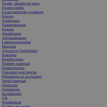
Fixatie, pleisters en spray
Fixatiewindels
Gespecialiseerde wondzorg
Kousen
Armkousen
Diabeteskousen
Kousen
Steunkousen
Aderspatkousen
Littekenverzorging
Materiaal
Aerosol en Toebehoren
Batterijen
Brandwonden
Diabetes materiaal
Handschoenen
Oplossing voor injectie
Pillendozen en accessoires
Steriel materiaal
Stomacare
Toebehoren
Incontinentie
Vilt
Wondhelend
Naalden en spuiten