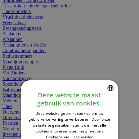
Spirometer - zuurstofmeter
Teststroken : bloed, speeksel, urine
Thermometers
Vruchtbaarheidstests
Weegschaal
Zwangerschapstests
Afslanken
Afslanken
Afslankthee en Koffie
Combinatiepreparaten
Eetlustremmers
Maaltijdvervanger
Platte Buik
Vet Binders
Vochtafdrijvers
Specifieke Voeding
Babyvoeding
Deze website maakt
Maaltijden
Melken
gebruik van cookies.
DUTCH
Thee
Diergeneesmiddelen
Deze website gebruikt cookies om uw
FRENCH
Duiven en vogels
gebruikerservaring te verbeteren. Door onze
Paarden
website te gebruiken, stemt u in met alle
ENGLISH
Mond, muil of snavel
cookies in overeenstemming met ons
Insecten dieren
Cookiebeleid.
Lees verder