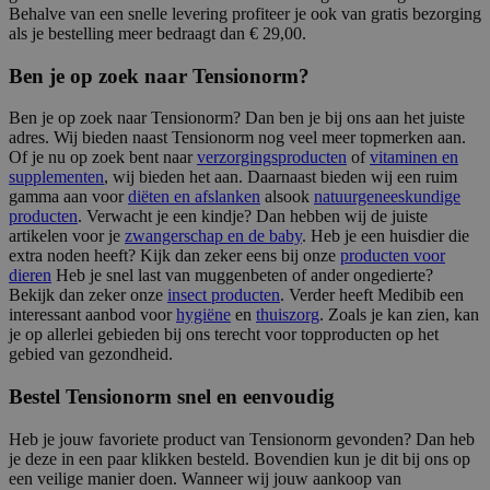
Behalve van een snelle levering profiteer je ook van gratis bezorging
als je bestelling meer bedraagt dan € 29,00.
Ben je op zoek naar Tensionorm?
Ben je op zoek naar Tensionorm? Dan ben je bij ons aan het juiste
adres. Wij bieden naast Tensionorm nog veel meer topmerken aan.
Of je nu op zoek bent naar
verzorgingsproducten
of
vitaminen en
supplementen
, wij bieden het aan. Daarnaast bieden wij een ruim
gamma aan voor
diëten en afslanken
alsook
natuurgeneeskundige
producten
. Verwacht je een kindje? Dan hebben wij de juiste
artikelen voor je
zwangerschap en de baby
. Heb je een huisdier die
extra noden heeft? Kijk dan zeker eens bij onze
producten voor
dieren
Heb je snel last van muggenbeten of ander ongedierte?
Bekijk dan zeker onze
insect producten
. Verder heeft Medibib een
interessant aanbod voor
hygiëne
en
thuiszorg
. Zoals je kan zien, kan
je op allerlei gebieden bij ons terecht voor topproducten op het
gebied van gezondheid.
Bestel Tensionorm snel en eenvoudig
Heb je jouw favoriete product van Tensionorm gevonden? Dan heb
je deze in een paar klikken besteld. Bovendien kun je dit bij ons op
een veilige manier doen. Wanneer wij jouw aankoop van