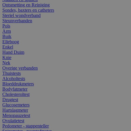
Ontsmetting en Reiniging
Sondes, baxters en catheters
Steriel wondverband
Steunverbanden
Pols
Arm
Buik
Elleboog
Enkel
Hand Duim
Knie
Nek
Overige verbanden
Thuistests
Alcoholtests
Bloeddrukmeters
Bodyfatmeter
Cholesteroltest
Drugtest
Glucosemeters
Hartslagmeter
Menopauzetest
Ovulatietest
Pedometer - stappenteller