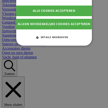
Insectenwerend
Tekentangen
Verzorging beten
ALLE COOKIES ACCEPTEREN
Vlooien en teken
Wondzorg dieren
Gemoed en stress dieren
ALLEEN NOODZAKELIJKE COOKIES ACCEPTEREN
Voeding
Spijsvertering
Supplementen dieren
DETAILS WEERGEVEN
Ontworming en parasieten
Spieren en gewrichten dieren
STRIKT NOODZAKELIJKE
Accessoires dieren
COOKIES
Ogen en oren dieren
Vacht, huid of pluimen
PRESTATIE COOKIES
TARGETING COOKIES
Zoeken
FUNCTIONELE COOKIES
Strikt noodzakelijke cookies
Menu sluiten