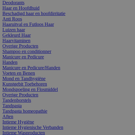
Deodorants
Haar en Hoofdhuid
Beschadigd haar en hoofdirritatie
Anti Roos
Haaruitval en Futloos Haar
Luizen haar
Gekleurd Haar
Haarvitaminen
Overige Producten
Shampoo en conditionner
Manicure en Pedicure
Handen
Manicure en Pedicure/Handen
Voeten en Benen
Mond en Tandhygiëne
Kunstgebit Toebehoren
Mondspoeling en Flosmiddel
Overige Producten
Tandenborstels
Tandpasta
Tandpasta homeopathie
Aften
Intieme Hygiëne
Intieme Hygienische Verbanden
Intieme Wasproducten