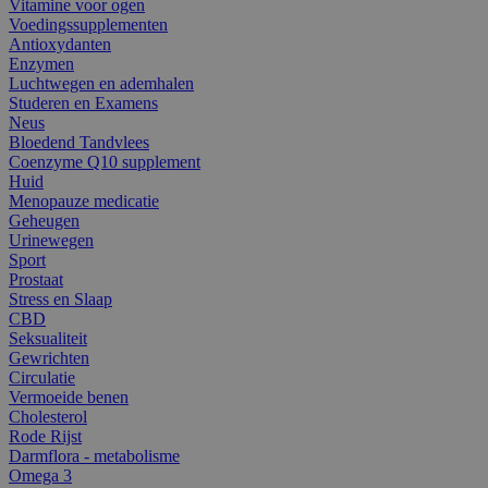
Vitamine voor ogen
Voedingssupplementen
Antioxydanten
Enzymen
Luchtwegen en ademhalen
Studeren en Examens
Neus
Bloedend Tandvlees
Coenzyme Q10 supplement
Huid
Menopauze medicatie
Geheugen
Urinewegen
Sport
Prostaat
Stress en Slaap
CBD
Seksualiteit
Gewrichten
Circulatie
Vermoeide benen
Cholesterol
Rode Rijst
Darmflora - metabolisme
Omega 3