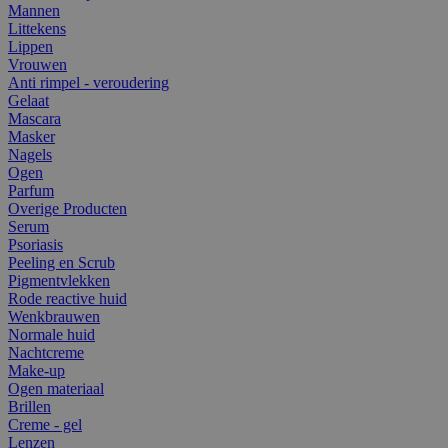
Mannen
Littekens
Lippen
Vrouwen
Anti rimpel - veroudering
Gelaat
Mascara
Masker
Nagels
Ogen
Parfum
Overige Producten
Serum
Psoriasis
Peeling en Scrub
Pigmentvlekken
Rode reactive huid
Wenkbrauwen
Normale huid
Nachtcreme
Make-up
Ogen materiaal
Brillen
Creme - gel
Lenzen