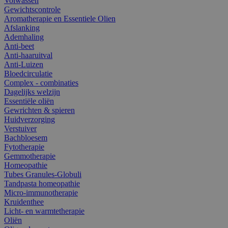
Volwassen
Gewichtscontrole
Aromatherapie en Essentiele Olien
Afslanking
Ademhaling
Anti-beet
Anti-haaruitval
Anti-Luizen
Bloedcirculatie
Complex - combinaties
Dagelijks welzijn
Essentiële oliën
Gewrichten & spieren
Huidverzorging
Verstuiver
Bachbloesem
Fytotherapie
Gemmotherapie
Homeopathie
Tubes Granules-Globuli
Tandpasta homeopathie
Micro-immunotherapie
Kruidenthee
Licht- en warmtetherapie
Oliën