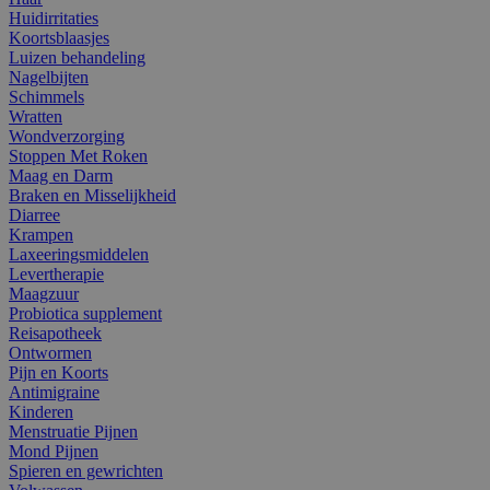
Huidirritaties
Koortsblaasjes
Luizen behandeling
Nagelbijten
Schimmels
Wratten
Wondverzorging
Stoppen Met Roken
Maag en Darm
Braken en Misselijkheid
Diarree
Krampen
Laxeeringsmiddelen
Levertherapie
Maagzuur
Probiotica supplement
Reisapotheek
Ontwormen
Pijn en Koorts
Antimigraine
Kinderen
Menstruatie Pijnen
Mond Pijnen
Spieren en gewrichten