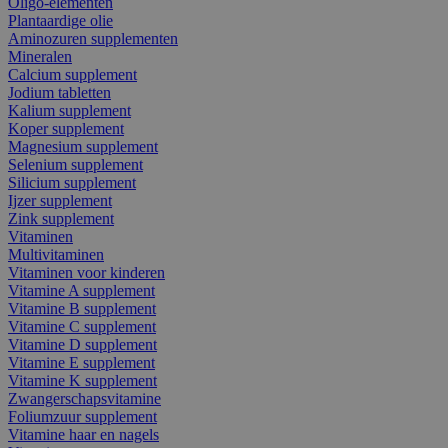
Oligo-elementen
Plantaardige olie
Aminozuren supplementen
Mineralen
Calcium supplement
Jodium tabletten
Kalium supplement
Koper supplement
Magnesium supplement
Selenium supplement
Silicium supplement
Ijzer supplement
Zink supplement
Vitaminen
Multivitaminen
Vitaminen voor kinderen
Vitamine A supplement
Vitamine B supplement
Vitamine C supplement
Vitamine D supplement
Vitamine E supplement
Vitamine K supplement
Zwangerschapsvitamine
Foliumzuur supplement
Vitamine haar en nagels