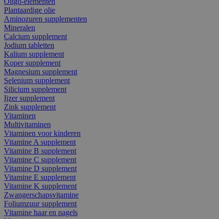
Oligo-elementen
Plantaardige olie
Aminozuren supplementen
Mineralen
Calcium supplement
Jodium tabletten
Kalium supplement
Koper supplement
Magnesium supplement
Selenium supplement
Silicium supplement
Ijzer supplement
Zink supplement
Vitaminen
Multivitaminen
Vitaminen voor kinderen
Vitamine A supplement
Vitamine B supplement
Vitamine C supplement
Vitamine D supplement
Vitamine E supplement
Vitamine K supplement
Zwangerschapsvitamine
Foliumzuur supplement
Vitamine haar en nagels