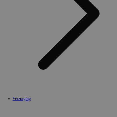
AWSALBCORS
1 week
Amazon.com Inc.
widget-
mediator.zopim.com
CookieScriptConsent
5 maanden 4
CookieScript
weken
.medibib.nl
Verzorging
Aanbieder