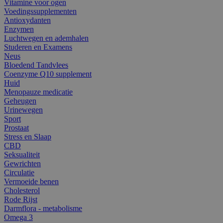
Vitamine voor ogen
Voedingssupplementen
Antioxydanten
Enzymen
Luchtwegen en ademhalen
Studeren en Examens
Neus
Bloedend Tandvlees
Coenzyme Q10 supplement
Huid
Menopauze medicatie
Geheugen
Urinewegen
Sport
Prostaat
Stress en Slaap
CBD
Seksualiteit
Gewrichten
Circulatie
Vermoeide benen
Cholesterol
Rode Rijst
Darmflora - metabolisme
Omega 3