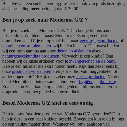
Behalve van een snelle levering profiteer je ook van gratis bezorging
als je bestelling meer bedraagt dan € 29,00.
Ben je op zoek naar Moderma G/Z ?
Ben je op zoek naar Moderma G/Z ? Dan ben je bij ons aan het
juiste adres. Wij bieden naast Moderma G/Z nog veel meer
topmerken aan. Of je nu op zoek bent naar
verzorgingsproducten
of
vitaminen en supplementen
, wij bieden het aan. Daarnaast bieden
wij een ruim gamma aan voor
diëten en afslanken
alsook
natuurgeneeskundige producten
. Verwacht je een kindje? Dan
hebben wij de juiste artikelen voor je
zwangerschap en de baby
.
Heb je een huisdier die extra noden heeft? Kijk dan zeker eens bij
onze
producten voor dieren
Heb je snel last van muggenbeten of
ander ongedierte? Bekijk dan zeker onze
insect producten
. Verder
heeft Medibib een interessant aanbod voor
hygiëne
en
thuiszorg
.
Zoals je kan zien, kan je op allerlei gebieden bij ons terecht voor
topproducten op het gebied van gezondheid.
Bestel Moderma G/Z snel en eenvoudig
Heb je jouw favoriete product van Moderma G/Z gevonden? Dan
heb je deze in een paar klikken besteld. Bovendien kun je dit bij ons
op een veilige manier doen. Wanneer wij jouw aankoop van