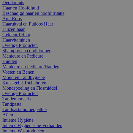
Deodorants
Haar en Hoofdhuid
Beschadigd haar en hoofdirritatie
Anti Roos
Haaruitval en Futloos Haar
Luizen haar
Gekleurd Haar
Haarvitaminen
Overige Producten
Shampoo en conditionner
Manicure en Pedicure
Handen
Manicure en Pedicure/Handen
Voeten en Benen
Mond en Tandhygiëne
Kunstgebit Toebehoren
Mondspoeling en Flosmiddel
Overige Producten
Tandenborstels
Tandpasta
Tandpasta homeopathie
Aften
Intieme Hygiëne
Intieme Hygienische Verbanden
Intieme Wasproducten