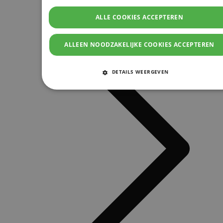
ALLE COOKIES ACCEPTEREN
ALLEEN NOODZAKELIJKE COOKIES ACCEPTEREN
DETAILS WEERGEVEN
STRIKT NOODZAKELIJKE COOKIES
PRESTATIE COOKIES
TARGETING COOKIES
FUNCTIONELE COOKIES
Strikt noodzakelijke cookies
Prestatie cookies