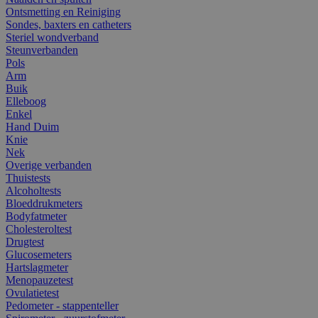
Ontsmetting en Reiniging
Sondes, baxters en catheters
Steriel wondverband
Steunverbanden
Pols
Arm
Buik
Elleboog
Enkel
Hand Duim
Knie
Nek
Overige verbanden
Thuistests
Alcoholtests
Bloeddrukmeters
Bodyfatmeter
Cholesteroltest
Drugtest
Glucosemeters
Hartslagmeter
Menopauzetest
Ovulatietest
Pedometer - stappenteller