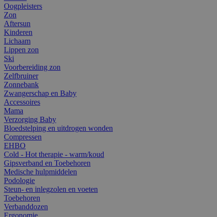
Oogpleisters
Zon
Aftersun
Kinderen
Lichaam
Lippen zon
Ski
Voorbereiding zon
Zelfbruiner
Zonnebank
Zwangerschap en Baby
Accessoires
Mama
Verzorging Baby
Bloedstelping en uitdrogen wonden
Compressen
EHBO
Cold - Hot therapie - warm/koud
Gipsverband en Toebehoren
Medische hulpmiddelen
Podologie
Steun- en inlegzolen en voeten
Toebehoren
Verbanddozen
Ergonomie