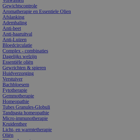
Volwassen
Gewichtscontrole
Aromatherapie en Essentiele Olien
Afslanking
Ademhaling
Anti-beet
Anti-haaruitval
Anti-Luizen
Bloedcirculatie
Complex - combinaties
Dagelijks welzijn
Essentiële oliën
Gewrichten & spieren
Huidverzorging
Verstuiver
Bachbloesem
Fytotherapie
Gemmotherapie
Homeopathie
Tubes Granules-Globuli
Tandpasta homeopathie
Micro-immunotherapie
Kruidenthee
Licht- en warmtetherapie
Oliën