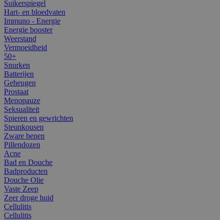
Suikerspiegel
Hart- en bloedvaten
Immuno - Energie
Energie booster
Weerstand
Vermoeidheid
50+
Snurken
Batterijen
Geheugen
Prostaat
Menopauze
Seksualiteit
Spieren en gewrichten
Steunkousen
Zware benen
Pillendozen
Acne
Bad en Douche
Badproducten
Douche Olie
Vaste Zeep
Zeer droge huid
Cellulitis
Cellulitis