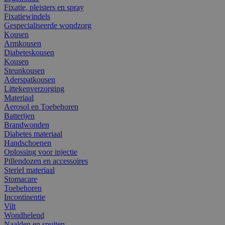
Fixatie, pleisters en spray
Fixatiewindels
Gespecialiseerde wondzorg
Kousen
Armkousen
Diabeteskousen
Kousen
Steunkousen
Aderspatkousen
Littekenverzorging
Materiaal
Aerosol en Toebehoren
Batterijen
Brandwonden
Diabetes materiaal
Handschoenen
Oplossing voor injectie
Pillendozen en accessoires
Steriel materiaal
Stomacare
Toebehoren
Incontinentie
Vilt
Wondhelend
Naalden en spuiten