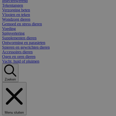
Insectenwerend
Tekentangen
Verzorging beten
Vlooien en teken
Wondzorg dieren
Gemoed en stress dieren
Voeding
Spijsvertering
Supplementen dieren
Ontworming en parasieten
Spieren en gewrichten dieren
Accessoires dieren
Ogen en oren dieren
Vacht, huid of pluimen
Zoeken
Menu sluiten