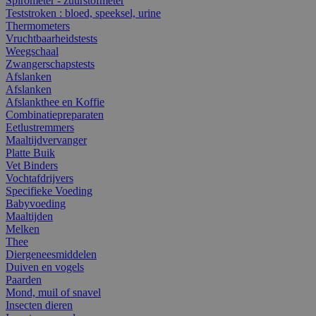
Spirometer - zuurstofmeter
Teststroken : bloed, speeksel, urine
Thermometers
Vruchtbaarheidstests
Weegschaal
Zwangerschapstests
Afslanken
Afslanken
Afslankthee en Koffie
Combinatiepreparaten
Eetlustremmers
Maaltijdvervanger
Platte Buik
Vet Binders
Vochtafdrijvers
Specifieke Voeding
Babyvoeding
Maaltijden
Melken
Thee
Diergeneesmiddelen
Duiven en vogels
Paarden
Mond, muil of snavel
Insecten dieren