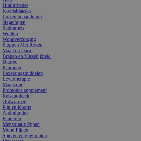
Huidirritaties
Koortsblaasjes
Luizen behandeling
Nagelbijten
Schimmels
Wratten
Wondverzorging
Stoppen Met Roken
Maag en Darm
Braken en Misselijkheid
Diarree
Krampen
Laxeeringsmiddelen
Levertherapie
Maagzuur
Probiotica supplement
Reisapotheek
Ontwormen
Pijn en Koorts
Antimigraine
Kinderen
Menstruatie Pijnen
Mond Pijnen
Spieren en gewrichten