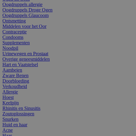
Oogdruppels allergie
Oogdruppels Droge Ogen
Oogdruppels Glaucoom
Ontsmetting
Middelen voor het Oor
Contraceptie
Condooms
Supplementen
Noodpil
Urinewegen en Prostaat
Overige geneesmiddelen
Hart en Vaatstelsel
Aambeien
Zware Benen
Doorbloeding
Verkoudheid
Allergie
Hoest
Keelpijn
Rhinitis en Sinusitis
Zoutoplossingen
Snurken
Huid en haar
Acne
Haar