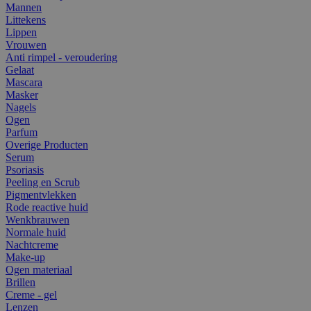
Mannen
Littekens
Lippen
Vrouwen
Anti rimpel - veroudering
Gelaat
Mascara
Masker
Nagels
Ogen
Parfum
Overige Producten
Serum
Psoriasis
Peeling en Scrub
Pigmentvlekken
Rode reactive huid
Wenkbrauwen
Normale huid
Nachtcreme
Make-up
Ogen materiaal
Brillen
Creme - gel
Lenzen