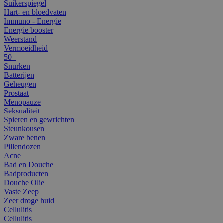
Suikerspiegel
Hart- en bloedvaten
Immuno - Energie
Energie booster
Weerstand
Vermoeidheid
50+
Snurken
Batterijen
Geheugen
Prostaat
Menopauze
Seksualiteit
Spieren en gewrichten
Steunkousen
Zware benen
Pillendozen
Acne
Bad en Douche
Badproducten
Douche Olie
Vaste Zeep
Zeer droge huid
Cellulitis
Cellulitis