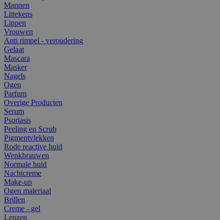
Mannen
Littekens
Lippen
Vrouwen
Anti rimpel - veroudering
Gelaat
Mascara
Masker
Nagels
Ogen
Parfum
Overige Producten
Serum
Psoriasis
Peeling en Scrub
Pigmentvlekken
Rode reactive huid
Wenkbrauwen
Normale huid
Nachtcreme
Make-up
Ogen materiaal
Brillen
Creme - gel
Lenzen