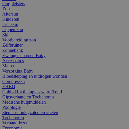
Oogpleisters
Zon
Aftersun
Kinderen
Lichaam
Lippen zon
Ski
Voorbereiding zon
Zelfbruiner
Zonnebank
Zwangerschap en Baby
Accessoires
Mama
Verzorging Baby
Bloedstelping en uitdrogen wonden
Compressen
EHBO
Cold - Hot therapie - warm/koud
Gipsverband en Toebehoren
Medische hulpmiddelen
Podologie
Steun- en inlegzolen en voeten
Toebehoren
Verbanddozen
Ergonomie