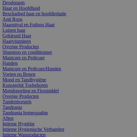
Deodorants
Haar en Hoofdhuid
Beschadigd haar en hoofdirritatie
Anti Roos
Haaruitval en Futloos Haar
Luizen haar
Gekleurd Haar
Haarvitaminen
Overige Producten
Shampoo en conditionner
Manicure en Pedicure
Handen
Manicure en Pedicure/Handen
Voeten en Benen
Mond en Tandhygiëne
Kunstgebit Toebehoren
Mondspoeling en Flosmiddel
Overige Producten
Tandenborstels
Tandpasta
Tandpasta homeopathie
Aften
Intieme Hygiëne
Intieme Hygienische Verbanden
Intieme Wasproducten