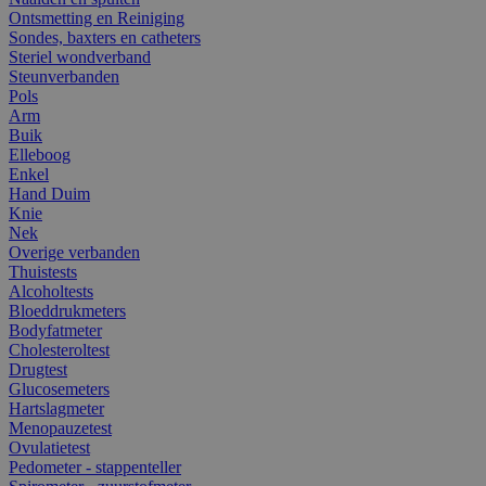
Ontsmetting en Reiniging
Sondes, baxters en catheters
Steriel wondverband
Steunverbanden
Pols
Arm
Buik
Elleboog
Enkel
Hand Duim
Knie
Nek
Overige verbanden
Thuistests
Alcoholtests
Bloeddrukmeters
Bodyfatmeter
Cholesteroltest
Drugtest
Glucosemeters
Hartslagmeter
Menopauzetest
Ovulatietest
Pedometer - stappenteller