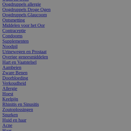
Oogdruppels allergie
Oogdruppels Droge Ogen
Oogdruppels Glaucoom
Ontsmetting
Middelen voor het Oor
Contraceptie
Condooms
Supplementen
Noodpil
Urinewegen en Prostaat
Overige geneesmiddelen
Hart en Vaatstelsel
Aambeien
Zware Benen
Doorbloeding
Verkoudheid
Allergie
Hoest
Keelpijn
Rhinitis en Sinusitis
Zoutoplossingen
Snurken
Huid en haar
Acne
Haar