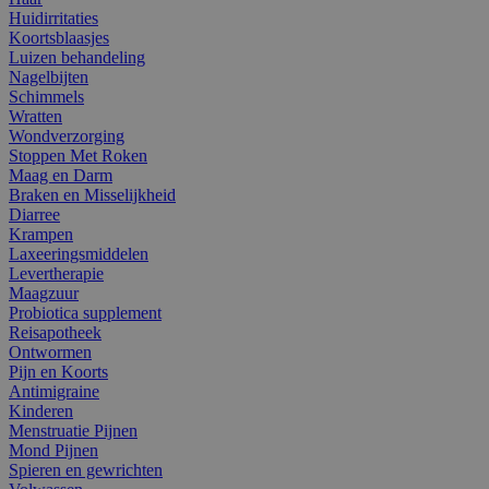
Huidirritaties
Koortsblaasjes
Luizen behandeling
Nagelbijten
Schimmels
Wratten
Wondverzorging
Stoppen Met Roken
Maag en Darm
Braken en Misselijkheid
Diarree
Krampen
Laxeeringsmiddelen
Levertherapie
Maagzuur
Probiotica supplement
Reisapotheek
Ontwormen
Pijn en Koorts
Antimigraine
Kinderen
Menstruatie Pijnen
Mond Pijnen
Spieren en gewrichten