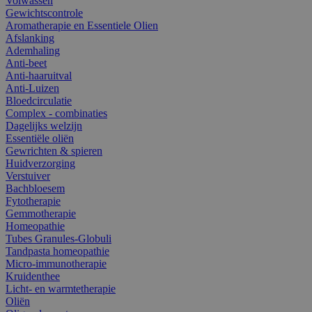
Volwassen
Gewichtscontrole
Aromatherapie en Essentiele Olien
Afslanking
Ademhaling
Anti-beet
Anti-haaruitval
Anti-Luizen
Bloedcirculatie
Complex - combinaties
Dagelijks welzijn
Essentiële oliën
Gewrichten & spieren
Huidverzorging
Verstuiver
Bachbloesem
Fytotherapie
Gemmotherapie
Homeopathie
Tubes Granules-Globuli
Tandpasta homeopathie
Micro-immunotherapie
Kruidenthee
Licht- en warmtetherapie
Oliën