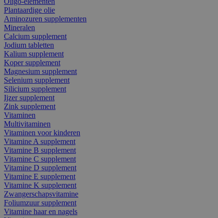
Oligo-elementen
Plantaardige olie
Aminozuren supplementen
Mineralen
Calcium supplement
Jodium tabletten
Kalium supplement
Koper supplement
Magnesium supplement
Selenium supplement
Silicium supplement
Ijzer supplement
Zink supplement
Vitaminen
Multivitaminen
Vitaminen voor kinderen
Vitamine A supplement
Vitamine B supplement
Vitamine C supplement
Vitamine D supplement
Vitamine E supplement
Vitamine K supplement
Zwangerschapsvitamine
Foliumzuur supplement
Vitamine haar en nagels