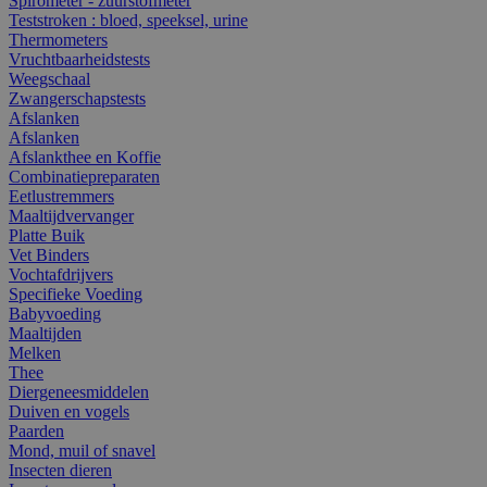
Spirometer - zuurstofmeter
Teststroken : bloed, speeksel, urine
Thermometers
Vruchtbaarheidstests
Weegschaal
Zwangerschapstests
Afslanken
Afslanken
Afslankthee en Koffie
Combinatiepreparaten
Eetlustremmers
Maaltijdvervanger
Platte Buik
Vet Binders
Vochtafdrijvers
Specifieke Voeding
Babyvoeding
Maaltijden
Melken
Thee
Diergeneesmiddelen
Duiven en vogels
Paarden
Mond, muil of snavel
Insecten dieren