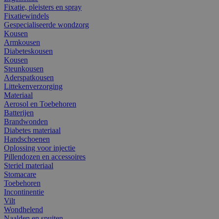
Fixatie, pleisters en spray
Fixatiewindels
Gespecialiseerde wondzorg
Kousen
Armkousen
Diabeteskousen
Kousen
Steunkousen
Aderspatkousen
Littekenverzorging
Materiaal
Aerosol en Toebehoren
Batterijen
Brandwonden
Diabetes materiaal
Handschoenen
Oplossing voor injectie
Pillendozen en accessoires
Steriel materiaal
Stomacare
Toebehoren
Incontinentie
Vilt
Wondhelend
Naalden en spuiten