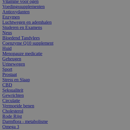
Vitamine voor ogen
Voedingssupplementen
Antioxydanten
Enzymen
Luchtwegen en ademhalen
Studeren en Examens
Neus
Bloedend Tandvlees
Coenzyme Q10 supplement
Huid
Menopauze medicatie
Geheugen
Urinewegen
Sport
Prostaat
Stress en Slaap
CBD
Seksualiteit
Gewrichten
Circulatie
Vermoeide benen
Cholesterol
Rode Rijst
Darmflora - metabolisme
Omega 3