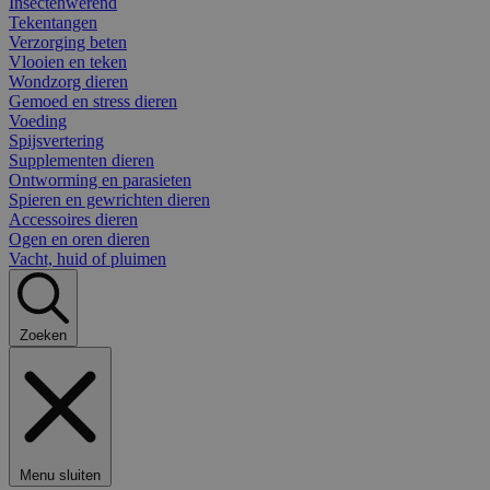
Insectenwerend
Tekentangen
Verzorging beten
Vlooien en teken
Wondzorg dieren
Gemoed en stress dieren
Voeding
Spijsvertering
Supplementen dieren
Ontworming en parasieten
Spieren en gewrichten dieren
Accessoires dieren
Ogen en oren dieren
Vacht, huid of pluimen
Zoeken
Menu sluiten