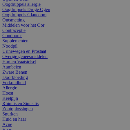
Oogdruppels allergie
Oogdruppels Droge Ogen
Oogdruppels Glaucoom
Ontsmetting
Middelen voor het Oor
Contraceptie
Condooms
Supplementen
Noodpil
Urinewegen en Prostaat
Overige geneesmiddelen
Hart en Vaatstelsel
Aambeien
Zware Benen
Doorbloeding
Verkoudheid
Allergie
Hoest
Keelpijn
Rhinitis en Sinusitis
Zoutoplossingen
Snurken
Huid en haar
Acne
Haar