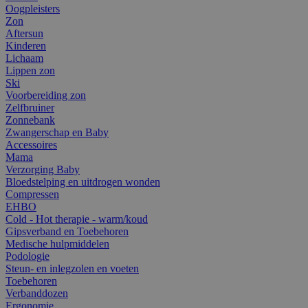
Oogpleisters
Zon
Aftersun
Kinderen
Lichaam
Lippen zon
Ski
Voorbereiding zon
Zelfbruiner
Zonnebank
Zwangerschap en Baby
Accessoires
Mama
Verzorging Baby
Bloedstelping en uitdrogen wonden
Compressen
EHBO
Cold - Hot therapie - warm/koud
Gipsverband en Toebehoren
Medische hulpmiddelen
Podologie
Steun- en inlegzolen en voeten
Toebehoren
Verbanddozen
Ergonomie