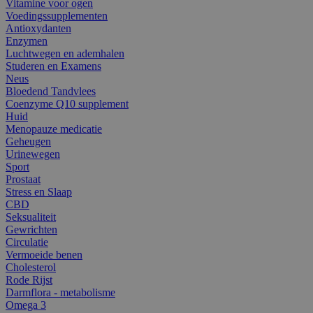
Vitamine voor ogen
Voedingssupplementen
Antioxydanten
Enzymen
Luchtwegen en ademhalen
Studeren en Examens
Neus
Bloedend Tandvlees
Coenzyme Q10 supplement
Huid
Menopauze medicatie
Geheugen
Urinewegen
Sport
Prostaat
Stress en Slaap
CBD
Seksualiteit
Gewrichten
Circulatie
Vermoeide benen
Cholesterol
Rode Rijst
Darmflora - metabolisme
Omega 3