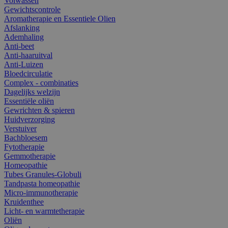
Volwassen
Gewichtscontrole
Aromatherapie en Essentiele Olien
Afslanking
Ademhaling
Anti-beet
Anti-haaruitval
Anti-Luizen
Bloedcirculatie
Complex - combinaties
Dagelijks welzijn
Essentiële oliën
Gewrichten & spieren
Huidverzorging
Verstuiver
Bachbloesem
Fytotherapie
Gemmotherapie
Homeopathie
Tubes Granules-Globuli
Tandpasta homeopathie
Micro-immunotherapie
Kruidenthee
Licht- en warmtetherapie
Oliën