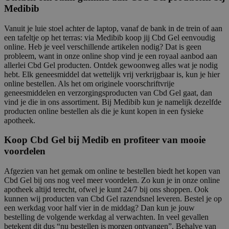
Medibib
Vanuit je luie stoel achter de laptop, vanaf de bank in de trein of aan
een tafeltje op het terras: via Medibib koop jij Cbd Gel eenvoudig
online. Heb je veel verschillende artikelen nodig? Dat is geen
probleem, want in onze online shop vind je een royaal aanbod aan
allerlei Cbd Gel producten. Ontdek gewoonweg alles wat je nodig
hebt. Elk geneesmiddel dat wettelijk vrij verkrijgbaar is, kun je hier
online bestellen. Als het om originele voorschriftvrije
geneesmiddelen en verzorgingsproducten van Cbd Gel gaat, dan
vind je die in ons assortiment. Bij Medibib kun je namelijk dezelfde
producten online bestellen als die je kunt kopen in een fysieke
apotheek.
Koop Cbd Gel bij Medib en profiteer van mooie
voordelen
Afgezien van het gemak om online te bestellen biedt het kopen van
Cbd Gel bij ons nog veel meer voordelen. Zo kun je in onze online
apotheek altijd terecht, ofwel je kunt 24/7 bij ons shoppen. Ook
kunnen wij producten van Cbd Gel razendsnel leveren. Bestel je op
een werkdag voor half vier in de middag? Dan kun je jouw
bestelling de volgende werkdag al verwachten. In veel gevallen
betekent dit dus “nu bestellen is morgen ontvangen”. Behalve van