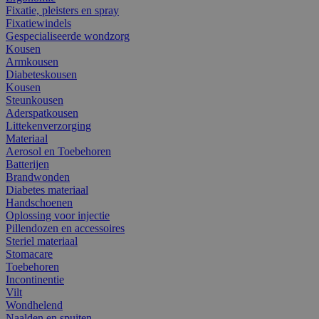
Fixatie, pleisters en spray
Fixatiewindels
Gespecialiseerde wondzorg
Kousen
Armkousen
Diabeteskousen
Kousen
Steunkousen
Aderspatkousen
Littekenverzorging
Materiaal
Aerosol en Toebehoren
Batterijen
Brandwonden
Diabetes materiaal
Handschoenen
Oplossing voor injectie
Pillendozen en accessoires
Steriel materiaal
Stomacare
Toebehoren
Incontinentie
Vilt
Wondhelend
Naalden en spuiten