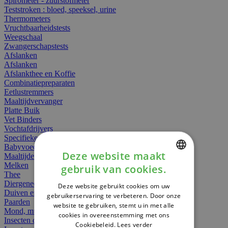
Spirometer - zuurstofmeter
Teststroken : bloed, speeksel, urine
Thermometers
Vruchtbaarheidstests
Weegschaal
Zwangerschapstests
Afslanken
Afslanken
Afslankthee en Koffie
Combinatiepreparaten
Eetlustremmers
Maaltijdvervanger
Platte Buik
Vet Binders
Vochtafdrijvers
Specifieke Voeding
Babyvoeding
Deze website maakt
Maaltijden
Melken
gebruik van cookies.
DUTCH
Thee
Diergeneesmiddelen
Deze website gebruikt cookies om uw
FRENCH
Duiven en vogels
gebruikerservaring te verbeteren. Door onze
Paarden
website te gebruiken, stemt u in met alle
ENGLISH
Mond, muil of snavel
cookies in overeenstemming met ons
Insecten dieren
Cookiebeleid.
Lees verder