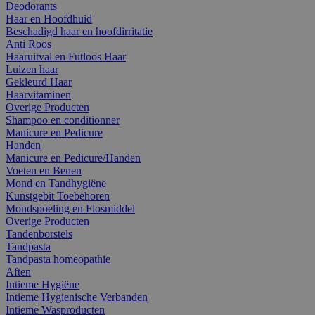
Deodorants
Haar en Hoofdhuid
Beschadigd haar en hoofdirritatie
Anti Roos
Haaruitval en Futloos Haar
Luizen haar
Gekleurd Haar
Haarvitaminen
Overige Producten
Shampoo en conditionner
Manicure en Pedicure
Handen
Manicure en Pedicure/Handen
Voeten en Benen
Mond en Tandhygiëne
Kunstgebit Toebehoren
Mondspoeling en Flosmiddel
Overige Producten
Tandenborstels
Tandpasta
Tandpasta homeopathie
Aften
Intieme Hygiëne
Intieme Hygienische Verbanden
Intieme Wasproducten