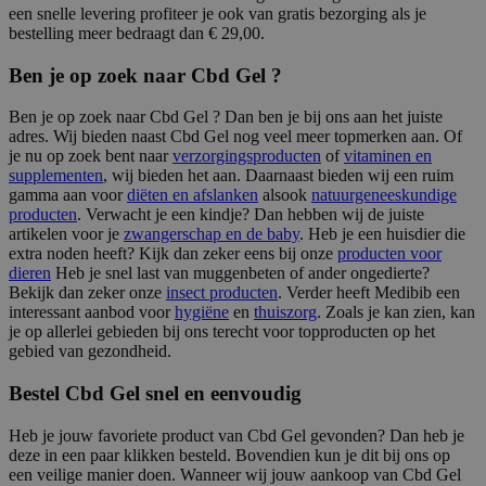
een snelle levering profiteer je ook van gratis bezorging als je
bestelling meer bedraagt dan € 29,00.
Ben je op zoek naar Cbd Gel ?
Ben je op zoek naar Cbd Gel ? Dan ben je bij ons aan het juiste
adres. Wij bieden naast Cbd Gel nog veel meer topmerken aan. Of
je nu op zoek bent naar
verzorgingsproducten
of
vitaminen en
supplementen
, wij bieden het aan. Daarnaast bieden wij een ruim
gamma aan voor
diëten en afslanken
alsook
natuurgeneeskundige
producten
. Verwacht je een kindje? Dan hebben wij de juiste
artikelen voor je
zwangerschap en de baby
. Heb je een huisdier die
extra noden heeft? Kijk dan zeker eens bij onze
producten voor
dieren
Heb je snel last van muggenbeten of ander ongedierte?
Bekijk dan zeker onze
insect producten
. Verder heeft Medibib een
interessant aanbod voor
hygiëne
en
thuiszorg
. Zoals je kan zien, kan
je op allerlei gebieden bij ons terecht voor topproducten op het
gebied van gezondheid.
Bestel Cbd Gel snel en eenvoudig
Heb je jouw favoriete product van Cbd Gel gevonden? Dan heb je
deze in een paar klikken besteld. Bovendien kun je dit bij ons op
een veilige manier doen. Wanneer wij jouw aankoop van Cbd Gel