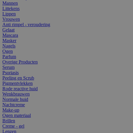
Mannen
Littekens
Lippen
Vrouwen
Anti rimpel - veroudering
Gelaat
Mascara
Masker
Nagels
Ogen
Parfum
Overige Producten
Serum
Psoriasis
Peeling en Scrub
Pigmentvlekken
Rode reactive huid
Wenkbrauwen
Normale huid
Nachtcreme
Make-up
Ogen materiaal
Brillen
Creme - gel
Lenzen