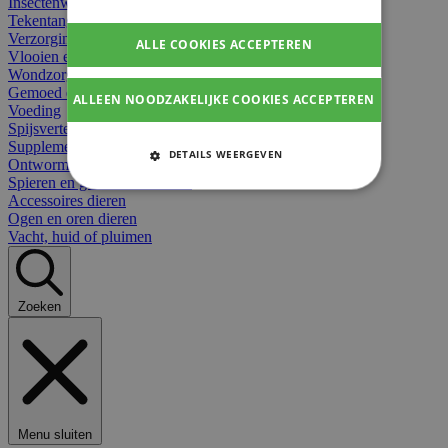
Insectenwerend
Tekentangen
Verzorging beten
ALLE COOKIES ACCEPTEREN
Vlooien en teken
Wondzorg dieren
Gemoed en stress dieren
ALLEEN NOODZAKELIJKE COOKIES ACCEPTEREN
Voeding
Spijsvertering
Supplementen dieren
DETAILS WEERGEVEN
Ontworming en parasieten
Spieren en gewrichten dieren
STRIKT NOODZAKELIJKE
Accessoires dieren
COOKIES
Ogen en oren dieren
Vacht, huid of pluimen
PRESTATIE COOKIES
TARGETING COOKIES
Zoeken
FUNCTIONELE COOKIES
Strikt noodzakelijke cookies
Menu sluiten