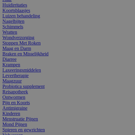
Huidirritaties
Koortsblaasjes
Luizen behandeling
Nagelbijten
Schimmels
Wratten
Wondverzorging
Stoppen Met Roken
Maag en Darm
Braken en Misselijkheid
Diarree
Krampen
Laxeeringsmiddelen
Levertherapie
Maagzuur
Probiotica supplement
Reisapotheek
Ontwormen
Pijn en Koorts
Antimigraine
Kinderen
Menstruatie Pijnen
Mond Pijnen
Spieren en gewrichten