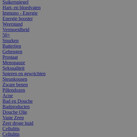
Suikerspiegel
Hart- en bloedvaten
Immuno - Energie
Energie booster
Weerstand
Vermoeidheid
50+
Snurken
Batterijen
Geheugen
Prostaat
Menopauze
Seksualiteit
Spieren en gewrichten
Steunkousen
Zware benen
Pillendozen
Acne
Bad en Douche
Badproducten
Douche Olie
Vaste Zeep
Zeer droge huid
Cellulitis
Cellulitis