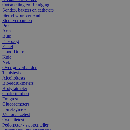
Ontsmetting en Reiniging
Sondes, baxters en catheters
Steriel wondverband
Steunverbanden
Pols
Arm
Buik
Elleboog
Enkel
Hand Duim
Knie
Nek
Overige verbanden
Thuistests
Alcoholtests
Bloeddrukmeters
Bodyfatmeter
Cholesteroltest
Drugtest
Glucosemeters
Hartslagmeter
Menopauzetest
Ovulatietest
Pedometer - stappenteller