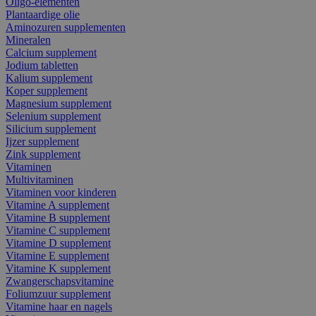
Oligo-elementen
Plantaardige olie
Aminozuren supplementen
Mineralen
Calcium supplement
Jodium tabletten
Kalium supplement
Koper supplement
Magnesium supplement
Selenium supplement
Silicium supplement
Ijzer supplement
Zink supplement
Vitaminen
Multivitaminen
Vitaminen voor kinderen
Vitamine A supplement
Vitamine B supplement
Vitamine C supplement
Vitamine D supplement
Vitamine E supplement
Vitamine K supplement
Zwangerschapsvitamine
Foliumzuur supplement
Vitamine haar en nagels