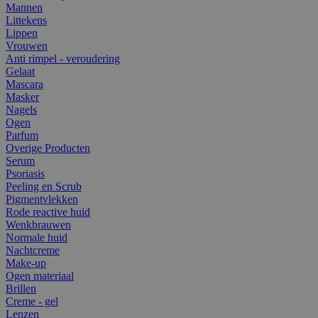
Mannen
Littekens
Lippen
Vrouwen
Anti rimpel - veroudering
Gelaat
Mascara
Masker
Nagels
Ogen
Parfum
Overige Producten
Serum
Psoriasis
Peeling en Scrub
Pigmentvlekken
Rode reactive huid
Wenkbrauwen
Normale huid
Nachtcreme
Make-up
Ogen materiaal
Brillen
Creme - gel
Lenzen