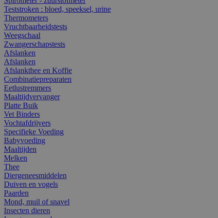
Spirometer - zuurstofmeter
Teststroken : bloed, speeksel, urine
Thermometers
Vruchtbaarheidstests
Weegschaal
Zwangerschapstests
Afslanken
Afslanken
Afslankthee en Koffie
Combinatiepreparaten
Eetlustremmers
Maaltijdvervanger
Platte Buik
Vet Binders
Vochtafdrijvers
Specifieke Voeding
Babyvoeding
Maaltijden
Melken
Thee
Diergeneesmiddelen
Duiven en vogels
Paarden
Mond, muil of snavel
Insecten dieren