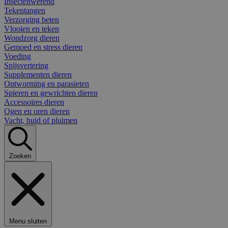
Insectenwerend
Tekentangen
Verzorging beten
Vlooien en teken
Wondzorg dieren
Gemoed en stress dieren
Voeding
Spijsvertering
Supplementen dieren
Ontworming en parasieten
Spieren en gewrichten dieren
Accessoires dieren
Ogen en oren dieren
Vacht, huid of pluimen
Zoeken
Menu sluiten