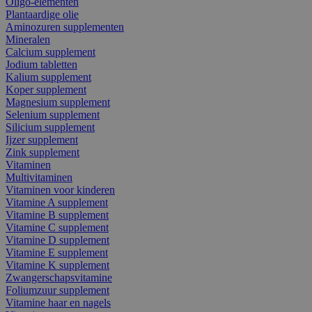
Oligo-elementen
Plantaardige olie
Aminozuren supplementen
Mineralen
Calcium supplement
Jodium tabletten
Kalium supplement
Koper supplement
Magnesium supplement
Selenium supplement
Silicium supplement
Ijzer supplement
Zink supplement
Vitaminen
Multivitaminen
Vitaminen voor kinderen
Vitamine A supplement
Vitamine B supplement
Vitamine C supplement
Vitamine D supplement
Vitamine E supplement
Vitamine K supplement
Zwangerschapsvitamine
Foliumzuur supplement
Vitamine haar en nagels