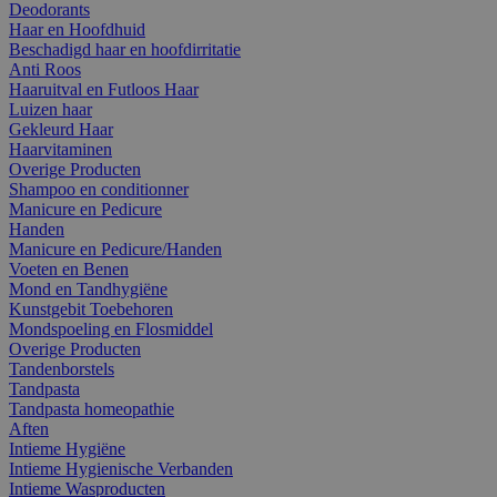
Deodorants
Haar en Hoofdhuid
Beschadigd haar en hoofdirritatie
Anti Roos
Haaruitval en Futloos Haar
Luizen haar
Gekleurd Haar
Haarvitaminen
Overige Producten
Shampoo en conditionner
Manicure en Pedicure
Handen
Manicure en Pedicure/Handen
Voeten en Benen
Mond en Tandhygiëne
Kunstgebit Toebehoren
Mondspoeling en Flosmiddel
Overige Producten
Tandenborstels
Tandpasta
Tandpasta homeopathie
Aften
Intieme Hygiëne
Intieme Hygienische Verbanden
Intieme Wasproducten