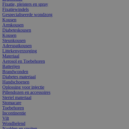
Fixatie, pleisters en spray
Fixatiewindels
Gespecialiseerde wondzorg
Kousen
Armkousen
Diabeteskousen
Kousen
Steunkousen
Aderspatkousen
Littekenverzorging
Materiaal
Aerosol en Toebehoren
Batterijen
Brandwonden
Diabetes materiaal
Handschoenen
Oplossing voor injectie
Pillendozen en accessoires
Steriel materiaal
Stomacare
Toebehoren
Incontinentie
Vilt
Wondhelend
Naalden en spuiten