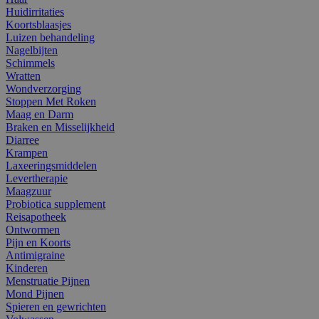
Huidirritaties
Koortsblaasjes
Luizen behandeling
Nagelbijten
Schimmels
Wratten
Wondverzorging
Stoppen Met Roken
Maag en Darm
Braken en Misselijkheid
Diarree
Krampen
Laxeeringsmiddelen
Levertherapie
Maagzuur
Probiotica supplement
Reisapotheek
Ontwormen
Pijn en Koorts
Antimigraine
Kinderen
Menstruatie Pijnen
Mond Pijnen
Spieren en gewrichten