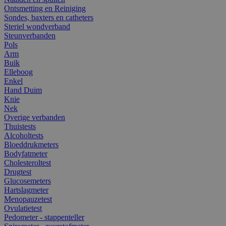
Ontsmetting en Reiniging
Sondes, baxters en catheters
Steriel wondverband
Steunverbanden
Pols
Arm
Buik
Elleboog
Enkel
Hand Duim
Knie
Nek
Overige verbanden
Thuistests
Alcoholtests
Bloeddrukmeters
Bodyfatmeter
Cholesteroltest
Drugtest
Glucosemeters
Hartslagmeter
Menopauzetest
Ovulatietest
Pedometer - stappenteller