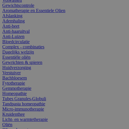
Volwassen
Gewichtscontrole
Aromatherapie en Essentiele Olien
Afslanking
Ademhaling
Anti-beet
Anti-haaruitval
Anti-Luizen
Bloedcirculatie
Complex - combinaties
Dagelijks welzijn
Essentiële oliën
Gewrichten & spieren
Huidverzorging
Verstuiver
Bachbloesem
Fytotherapie
Gemmotherapie
Homeopathie
Tubes Granules-Globuli
Tandpasta homeopathie
Micro-immunotherapie
Kruidenthee
Licht- en warmtetherapie
Oliën