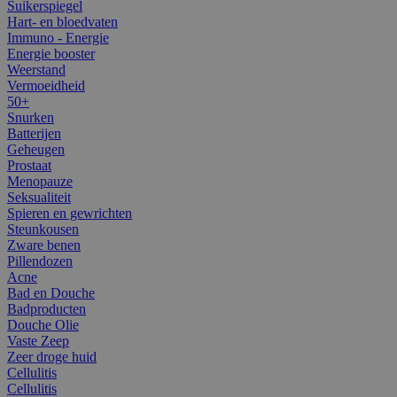
Suikerspiegel
Hart- en bloedvaten
Immuno - Energie
Energie booster
Weerstand
Vermoeidheid
50+
Snurken
Batterijen
Geheugen
Prostaat
Menopauze
Seksualiteit
Spieren en gewrichten
Steunkousen
Zware benen
Pillendozen
Acne
Bad en Douche
Badproducten
Douche Olie
Vaste Zeep
Zeer droge huid
Cellulitis
Cellulitis