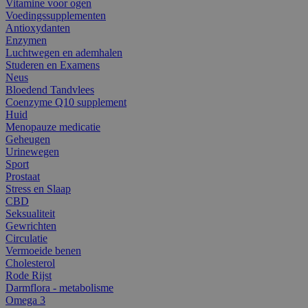
Vitamine voor ogen
Voedingssupplementen
Antioxydanten
Enzymen
Luchtwegen en ademhalen
Studeren en Examens
Neus
Bloedend Tandvlees
Coenzyme Q10 supplement
Huid
Menopauze medicatie
Geheugen
Urinewegen
Sport
Prostaat
Stress en Slaap
CBD
Seksualiteit
Gewrichten
Circulatie
Vermoeide benen
Cholesterol
Rode Rijst
Darmflora - metabolisme
Omega 3