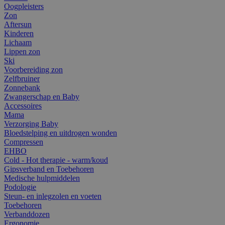
Oogpleisters
Zon
Aftersun
Kinderen
Lichaam
Lippen zon
Ski
Voorbereiding zon
Zelfbruiner
Zonnebank
Zwangerschap en Baby
Accessoires
Mama
Verzorging Baby
Bloedstelping en uitdrogen wonden
Compressen
EHBO
Cold - Hot therapie - warm/koud
Gipsverband en Toebehoren
Medische hulpmiddelen
Podologie
Steun- en inlegzolen en voeten
Toebehoren
Verbanddozen
Ergonomie