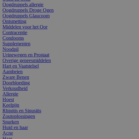
Oogdruppels allergie
Oogdruppels Droge Ogen
Oogdruppels Glaucoom
Ontsmetting
Middelen voor het Oor
Contraceptie
Condooms
Supplementen
Noodpil
Urinewegen en Prostaat
Overige geneesmiddelen
Hart en Vaatstelsel
Aambeien
Zware Benen
Doorbloeding
Verkoudheid
Allergie
Hoest
Keelpijn
Rhinitis en Sinusitis
Zoutoplossingen
Snurken
Huid en haar
Acne
Haar