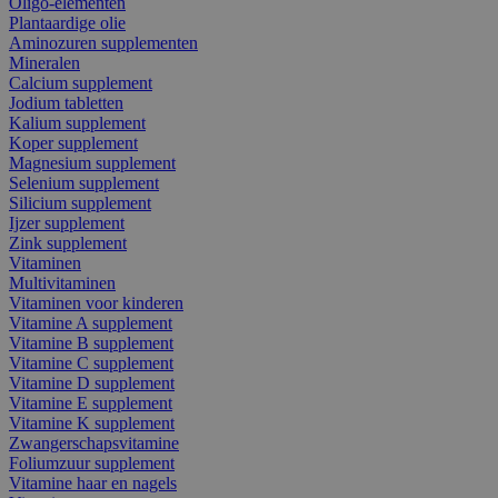
Oligo-elementen
Plantaardige olie
Aminozuren supplementen
Mineralen
Calcium supplement
Jodium tabletten
Kalium supplement
Koper supplement
Magnesium supplement
Selenium supplement
Silicium supplement
Ijzer supplement
Zink supplement
Vitaminen
Multivitaminen
Vitaminen voor kinderen
Vitamine A supplement
Vitamine B supplement
Vitamine C supplement
Vitamine D supplement
Vitamine E supplement
Vitamine K supplement
Zwangerschapsvitamine
Foliumzuur supplement
Vitamine haar en nagels