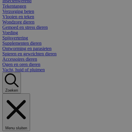
Insectenwerend
Tekentangen
Verzorging beten
Vlooien en teken
Wondzorg dieren
Gemoed en stress dieren
Voeding
Spijsvertering
Supplementen dieren
Ontworming en parasieten
Spieren en gewrichten dieren
Accessoires dieren
Ogen en oren dieren
Vacht, huid of pluimen
Zoeken
Menu sluiten