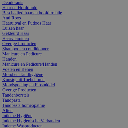
Deodorants
Haar en Hoofdhuid
Beschadigd haar en hoofdirritatie
Anti Roos
Haaruitval en Futloos Haar
Luizen haar
Gekleurd Haar
Haarvitaminen
Overige Producten
Shampoo en conditionner
Manicure en Pedicure
Handen
Manicure en Pedicure/Handen
Voeten en Benen
Mond en Tandhygiëne
Kunstgebit Toebehoren
Mondspoeling en Flosmiddel
Overige Producten
Tandenborstels
Tandpasta
Tandpasta homeopathie
Aften
Intieme Hygiëne
Intieme Hygienische Verbanden
Intieme Wasproducten