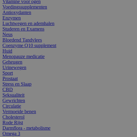
Vitamine voor ogen
Voedingssupplementen
Antioxydanten
Enzymen
Luchtwegen en ademhalen
Studeren en Examens
Neus
Bloedend Tandvlees
Coenzyme Q10 supplement
Huid
Menopauze medicatie
Geheugen
Urinewegen
Sport
Prostaat
Stress en Slaap
CBD
Seksualiteit
Gewrichten
Circulatie
Vermoeide benen
Cholesterol
Rode Rijst
Darmflora - metabolisme
Omega 3