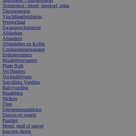
Spirometer - zuurstofmeter
Teststroken : bloed, speeksel, urine
Thermometers
Vruchtbaarheidstests
Weegschaal
Zwangerschapstests
Afslanken
Afslanken
Afslankthee en Koffie
Combinatiepreparaten
Eetlustremmers
Maaltijdvervanger
Platte Buik
Vet Binders
Vochtafdrijvers
Specifieke Voeding
Babyvoeding
Maaltijden
Melken
Thee
Diergeneesmiddelen
Duiven en vogels
Paarden
Mond, muil of snavel
Insecten dieren