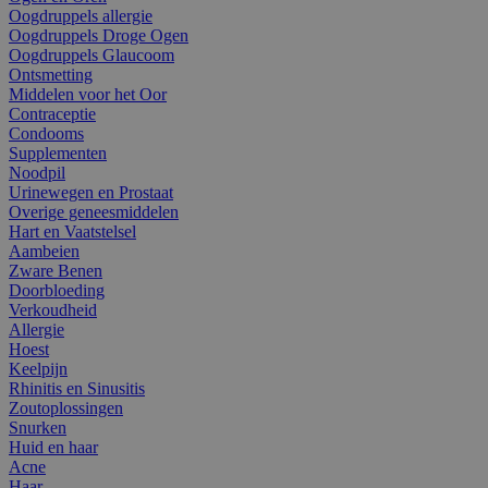
Oogdruppels allergie
Oogdruppels Droge Ogen
Oogdruppels Glaucoom
Ontsmetting
Middelen voor het Oor
Contraceptie
Condooms
Supplementen
Noodpil
Urinewegen en Prostaat
Overige geneesmiddelen
Hart en Vaatstelsel
Aambeien
Zware Benen
Doorbloeding
Verkoudheid
Allergie
Hoest
Keelpijn
Rhinitis en Sinusitis
Zoutoplossingen
Snurken
Huid en haar
Acne
Haar