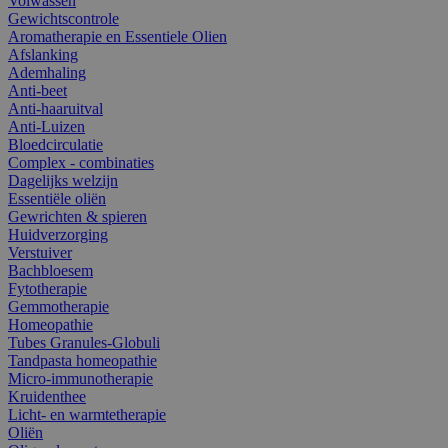
Volwassen
Gewichtscontrole
Aromatherapie en Essentiele Olien
Afslanking
Ademhaling
Anti-beet
Anti-haaruitval
Anti-Luizen
Bloedcirculatie
Complex - combinaties
Dagelijks welzijn
Essentiële oliën
Gewrichten & spieren
Huidverzorging
Verstuiver
Bachbloesem
Fytotherapie
Gemmotherapie
Homeopathie
Tubes Granules-Globuli
Tandpasta homeopathie
Micro-immunotherapie
Kruidenthee
Licht- en warmtetherapie
Oliën