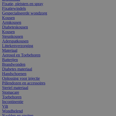
Fixatie, pleisters en spray
Fixatiewindels
Gespecialiseerde wondzorg
Kousen
Armkousen
Diabeteskousen
Kousen
Steunkousen
Aderspatkousen
Littekenverzorging
Materiaal
Aerosol en Toebehoren
Batterijen
Brandwonden
Diabetes materiaal
Handschoenen
Oplossing voor injectie
Pillendozen en accessoires
Steriel materiaal
Stomacare
Toebehoren
Incontinentie
Vilt
Wondhelend
Naalden en spuiten