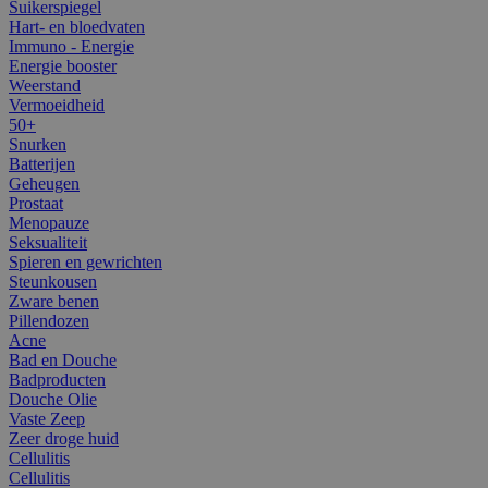
Suikerspiegel
Hart- en bloedvaten
Immuno - Energie
Energie booster
Weerstand
Vermoeidheid
50+
Snurken
Batterijen
Geheugen
Prostaat
Menopauze
Seksualiteit
Spieren en gewrichten
Steunkousen
Zware benen
Pillendozen
Acne
Bad en Douche
Badproducten
Douche Olie
Vaste Zeep
Zeer droge huid
Cellulitis
Cellulitis