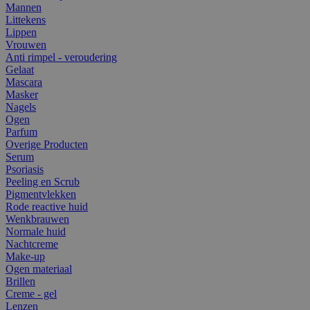
Mannen
Littekens
Lippen
Vrouwen
Anti rimpel - veroudering
Gelaat
Mascara
Masker
Nagels
Ogen
Parfum
Overige Producten
Serum
Psoriasis
Peeling en Scrub
Pigmentvlekken
Rode reactive huid
Wenkbrauwen
Normale huid
Nachtcreme
Make-up
Ogen materiaal
Brillen
Creme - gel
Lenzen