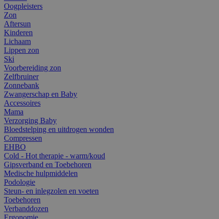
Oogpleisters
Zon
Aftersun
Kinderen
Lichaam
Lippen zon
Ski
Voorbereiding zon
Zelfbruiner
Zonnebank
Zwangerschap en Baby
Accessoires
Mama
Verzorging Baby
Bloedstelping en uitdrogen wonden
Compressen
EHBO
Cold - Hot therapie - warm/koud
Gipsverband en Toebehoren
Medische hulpmiddelen
Podologie
Steun- en inlegzolen en voeten
Toebehoren
Verbanddozen
Ergonomie