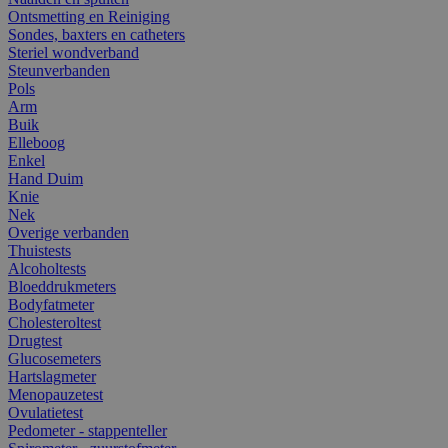
Ontsmetting en Reiniging
Sondes, baxters en catheters
Steriel wondverband
Steunverbanden
Pols
Arm
Buik
Elleboog
Enkel
Hand Duim
Knie
Nek
Overige verbanden
Thuistests
Alcoholtests
Bloeddrukmeters
Bodyfatmeter
Cholesteroltest
Drugtest
Glucosemeters
Hartslagmeter
Menopauzetest
Ovulatietest
Pedometer - stappenteller