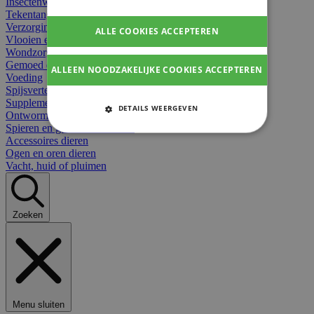
Insectenwerend
Tekentangen
Verzorging beten
ALLE COOKIES ACCEPTEREN
Vlooien en teken
Wondzorg dieren
Gemoed en stress dieren
ALLEEN NOODZAKELIJKE COOKIES ACCEPTEREN
Voeding
Spijsvertering
Supplementen dieren
DETAILS WEERGEVEN
Ontworming en parasieten
Spieren en gewrichten dieren
STRIKT NOODZAKELIJKE
Accessoires dieren
COOKIES
Ogen en oren dieren
Vacht, huid of pluimen
PRESTATIE COOKIES
TARGETING COOKIES
Zoeken
FUNCTIONELE COOKIES
Strikt noodzakelijke cookies
Menu sluiten