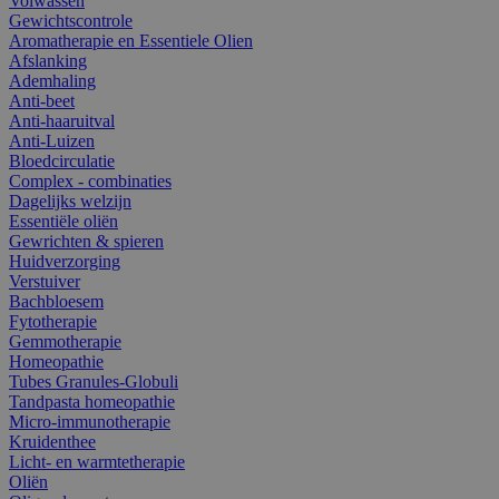
Volwassen
Gewichtscontrole
Aromatherapie en Essentiele Olien
Afslanking
Ademhaling
Anti-beet
Anti-haaruitval
Anti-Luizen
Bloedcirculatie
Complex - combinaties
Dagelijks welzijn
Essentiële oliën
Gewrichten & spieren
Huidverzorging
Verstuiver
Bachbloesem
Fytotherapie
Gemmotherapie
Homeopathie
Tubes Granules-Globuli
Tandpasta homeopathie
Micro-immunotherapie
Kruidenthee
Licht- en warmtetherapie
Oliën