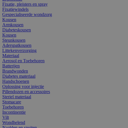
Fixatie, pleisters en spray
Fixatiewindels
Gespecialiseerde wondzorg
Kousen
Armkousen
Diabeteskousen
Kousen
Steunkousen
Aderspatkousen
Littekenverzorging
Materiaal
Aerosol en Toebehoren
Batterijen
Brandwonden
Diabetes materiaal
Handschoenen
Oplossing voor injectie
Pillendozen en accessoires
Steriel materiaal
Stomacare
Toebehoren
Incontinentie
Vilt
Wondhelend
Naalden en spuiten