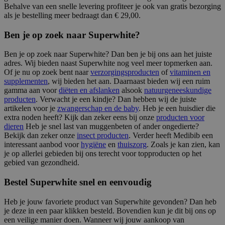
Behalve van een snelle levering profiteer je ook van gratis bezorging
als je bestelling meer bedraagt dan € 29,00.
Ben je op zoek naar Superwhite?
Ben je op zoek naar Superwhite? Dan ben je bij ons aan het juiste
adres. Wij bieden naast Superwhite nog veel meer topmerken aan.
Of je nu op zoek bent naar
verzorgingsproducten
of
vitaminen en
supplementen
, wij bieden het aan. Daarnaast bieden wij een ruim
gamma aan voor
diëten en afslanken
alsook
natuurgeneeskundige
producten
. Verwacht je een kindje? Dan hebben wij de juiste
artikelen voor je
zwangerschap en de baby
. Heb je een huisdier die
extra noden heeft? Kijk dan zeker eens bij onze
producten voor
dieren
Heb je snel last van muggenbeten of ander ongedierte?
Bekijk dan zeker onze
insect producten
. Verder heeft Medibib een
interessant aanbod voor
hygiëne
en
thuiszorg
. Zoals je kan zien, kan
je op allerlei gebieden bij ons terecht voor topproducten op het
gebied van gezondheid.
Bestel Superwhite snel en eenvoudig
Heb je jouw favoriete product van Superwhite gevonden? Dan heb
je deze in een paar klikken besteld. Bovendien kun je dit bij ons op
een veilige manier doen. Wanneer wij jouw aankoop van