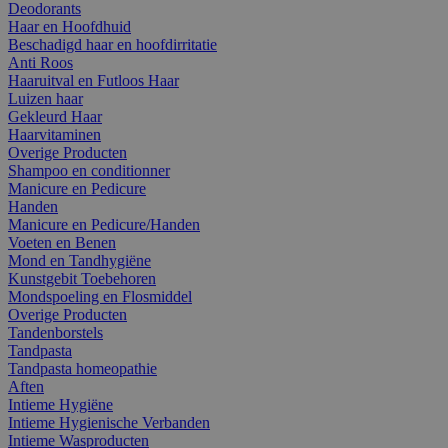
Deodorants
Haar en Hoofdhuid
Beschadigd haar en hoofdirritatie
Anti Roos
Haaruitval en Futloos Haar
Luizen haar
Gekleurd Haar
Haarvitaminen
Overige Producten
Shampoo en conditionner
Manicure en Pedicure
Handen
Manicure en Pedicure/Handen
Voeten en Benen
Mond en Tandhygiëne
Kunstgebit Toebehoren
Mondspoeling en Flosmiddel
Overige Producten
Tandenborstels
Tandpasta
Tandpasta homeopathie
Aften
Intieme Hygiëne
Intieme Hygienische Verbanden
Intieme Wasproducten