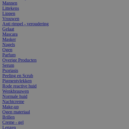
Mannen
Littekens
Lippen
Vrouwen
Anti rimpel - veroudering
Gelaat
Mascara
Masker
Nagels
Ogen
Parfum
Overige Producten
Serum
Psoriasis
Peeling en Scrub
Pigmentvlekken
Rode reactive huid
Wenkbrauwen
Normale huid
Nachtcreme
Make-up
Ogen materiaal
Brillen
Creme - gel
Lenzen