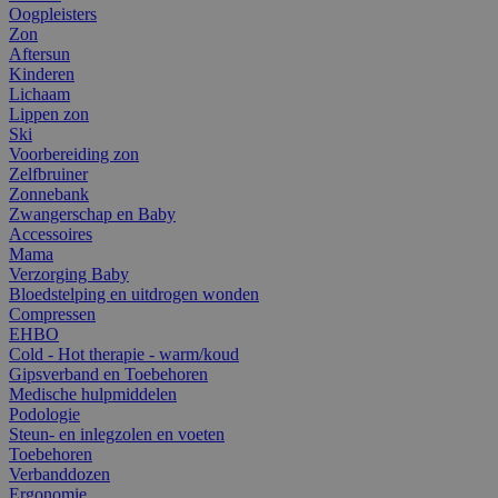
Oogpleisters
Zon
Aftersun
Kinderen
Lichaam
Lippen zon
Ski
Voorbereiding zon
Zelfbruiner
Zonnebank
Zwangerschap en Baby
Accessoires
Mama
Verzorging Baby
Bloedstelping en uitdrogen wonden
Compressen
EHBO
Cold - Hot therapie - warm/koud
Gipsverband en Toebehoren
Medische hulpmiddelen
Podologie
Steun- en inlegzolen en voeten
Toebehoren
Verbanddozen
Ergonomie