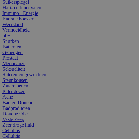
Suikerspiegel
Hart- en bloedvaten
Immuno - Energie
Energie booster
Weerstand
Vermoeidheid
50+
Snurken
Batterijen
Geheugen
Prostaat
Menopauze
Seksualiteit
Spieren en gewrichten
Steunkousen
Zware benen
Pillendozen
Acne
Bad en Douche
Badproducten
Douche Olie
Vaste Zeep
Zeer droge huid
Cellulitis
Cellulitis