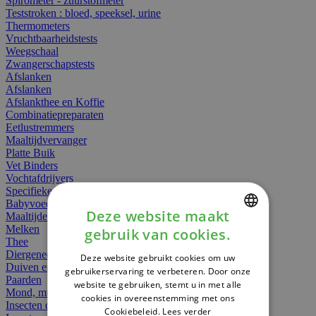
Spirometer - zuurstofmeter
Teststroken : bloed, speeksel, urine
Thermometers
Vruchtbaarheidstests
Weegschaal
Zwangerschapstests
Afslanken
Afslanken
Afslankthee en Koffie
Combinatiepreparaten
Eetlustremmers
Maaltijdvervanger
Platte Buik
Vet Binders
Vochtafdrijvers
Specifieke Voeding
Babyvoeding
Deze website maakt
Maaltijden
Melken
gebruik van cookies.
DUTCH
Thee
Diergeneesmiddelen
Deze website gebruikt cookies om uw
FRENCH
Duiven en vogels
gebruikerservaring te verbeteren. Door onze
Paarden
website te gebruiken, stemt u in met alle
ENGLISH
Mond, muil of snavel
cookies in overeenstemming met ons
Insecten dieren
Cookiebeleid.
Lees verder