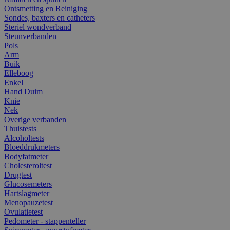
Ontsmetting en Reiniging
Sondes, baxters en catheters
Steriel wondverband
Steunverbanden
Pols
Arm
Buik
Elleboog
Enkel
Hand Duim
Knie
Nek
Overige verbanden
Thuistests
Alcoholtests
Bloeddrukmeters
Bodyfatmeter
Cholesteroltest
Drugtest
Glucosemeters
Hartslagmeter
Menopauzetest
Ovulatietest
Pedometer - stappenteller