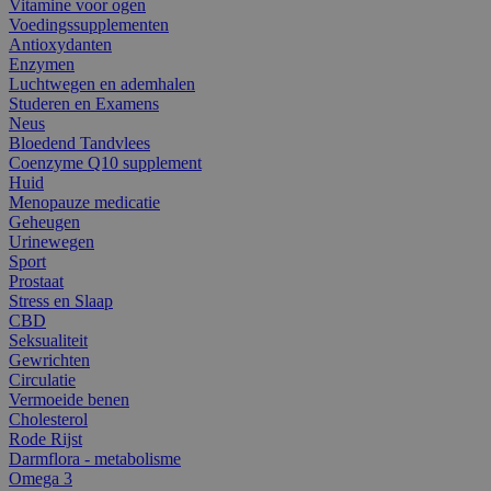
Vitamine voor ogen
Voedingssupplementen
Antioxydanten
Enzymen
Luchtwegen en ademhalen
Studeren en Examens
Neus
Bloedend Tandvlees
Coenzyme Q10 supplement
Huid
Menopauze medicatie
Geheugen
Urinewegen
Sport
Prostaat
Stress en Slaap
CBD
Seksualiteit
Gewrichten
Circulatie
Vermoeide benen
Cholesterol
Rode Rijst
Darmflora - metabolisme
Omega 3