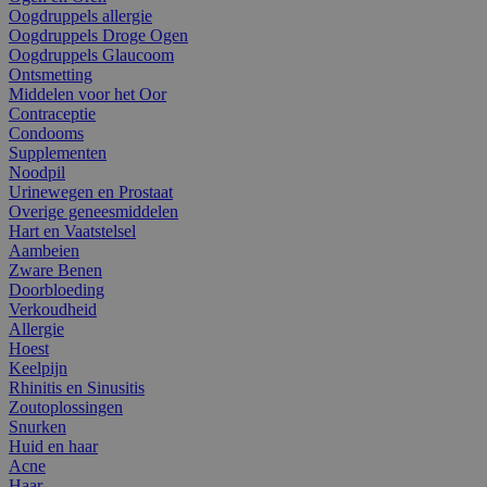
Oogdruppels allergie
Oogdruppels Droge Ogen
Oogdruppels Glaucoom
Ontsmetting
Middelen voor het Oor
Contraceptie
Condooms
Supplementen
Noodpil
Urinewegen en Prostaat
Overige geneesmiddelen
Hart en Vaatstelsel
Aambeien
Zware Benen
Doorbloeding
Verkoudheid
Allergie
Hoest
Keelpijn
Rhinitis en Sinusitis
Zoutoplossingen
Snurken
Huid en haar
Acne
Haar