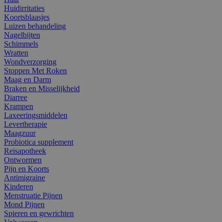
Huidirritaties
Koortsblaasjes
Luizen behandeling
Nagelbijten
Schimmels
Wratten
Wondverzorging
Stoppen Met Roken
Maag en Darm
Braken en Misselijkheid
Diarree
Krampen
Laxeeringsmiddelen
Levertherapie
Maagzuur
Probiotica supplement
Reisapotheek
Ontwormen
Pijn en Koorts
Antimigraine
Kinderen
Menstruatie Pijnen
Mond Pijnen
Spieren en gewrichten