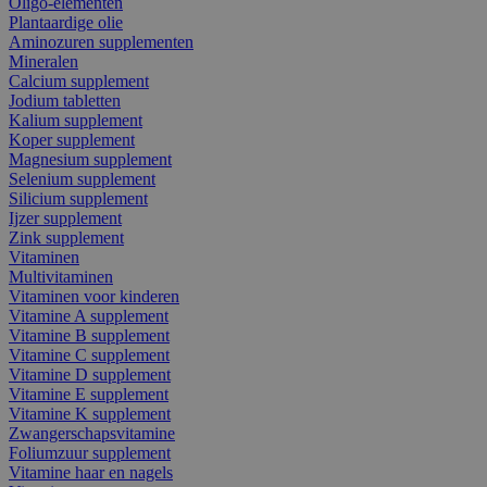
Oligo-elementen
Plantaardige olie
Aminozuren supplementen
Mineralen
Calcium supplement
Jodium tabletten
Kalium supplement
Koper supplement
Magnesium supplement
Selenium supplement
Silicium supplement
Ijzer supplement
Zink supplement
Vitaminen
Multivitaminen
Vitaminen voor kinderen
Vitamine A supplement
Vitamine B supplement
Vitamine C supplement
Vitamine D supplement
Vitamine E supplement
Vitamine K supplement
Zwangerschapsvitamine
Foliumzuur supplement
Vitamine haar en nagels