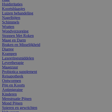
Huidirritaties
Koortsblaasjes
Luizen behandeling
Nagelbijten
Schimmels
Wratten
Wondverzorging
Stoppen Met Roken
Maag en Darm
Braken en Misselijkheid
Diarree
Krampen
Laxeeringsmiddelen
Levertherapie
Maagzuur
Probiotica supplement
Reisapotheek
Ontwormen
Pijn en Koorts
Antimigraine
Kinderen
Menstruatie Pijnen
Mond Pijnen
Spieren en gewrichten