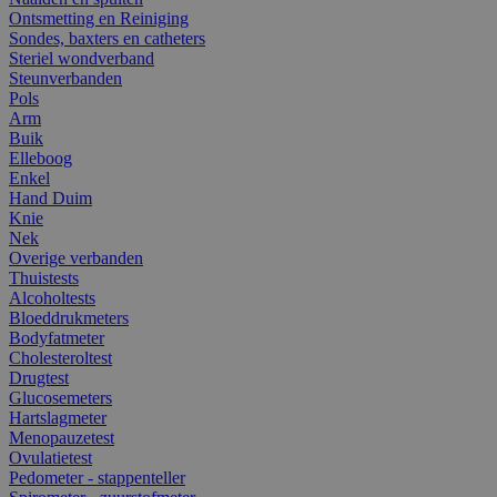
Ontsmetting en Reiniging
Sondes, baxters en catheters
Steriel wondverband
Steunverbanden
Pols
Arm
Buik
Elleboog
Enkel
Hand Duim
Knie
Nek
Overige verbanden
Thuistests
Alcoholtests
Bloeddrukmeters
Bodyfatmeter
Cholesteroltest
Drugtest
Glucosemeters
Hartslagmeter
Menopauzetest
Ovulatietest
Pedometer - stappenteller