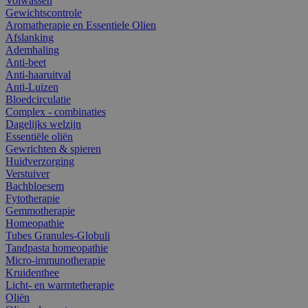
Volwassen
Gewichtscontrole
Aromatherapie en Essentiele Olien
Afslanking
Ademhaling
Anti-beet
Anti-haaruitval
Anti-Luizen
Bloedcirculatie
Complex - combinaties
Dagelijks welzijn
Essentiële oliën
Gewrichten & spieren
Huidverzorging
Verstuiver
Bachbloesem
Fytotherapie
Gemmotherapie
Homeopathie
Tubes Granules-Globuli
Tandpasta homeopathie
Micro-immunotherapie
Kruidenthee
Licht- en warmtetherapie
Oliën