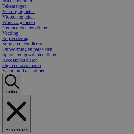
Insectenwerend
Tekentangen
Verzorging beten
Vlooien en teken
Wondzorg dieren
Gemoed en stress dieren
Voeding
Spijsvertering
Supplementen dieren
Ontworming en parasieten
Spieren en gewrichten dieren
Accessoires dieren
Ogen en oren dieren
Vacht, huid of pluimen
Zoeken
Menu sluiten