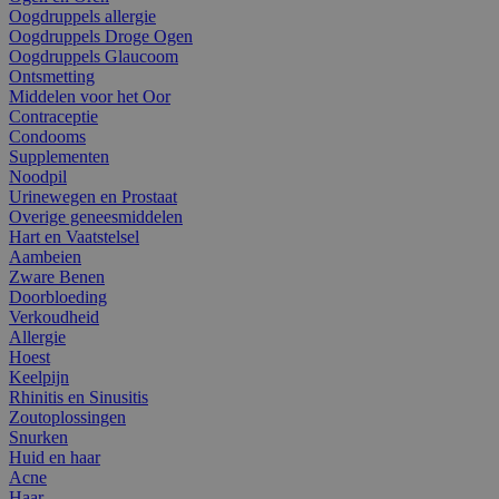
Oogdruppels allergie
Oogdruppels Droge Ogen
Oogdruppels Glaucoom
Ontsmetting
Middelen voor het Oor
Contraceptie
Condooms
Supplementen
Noodpil
Urinewegen en Prostaat
Overige geneesmiddelen
Hart en Vaatstelsel
Aambeien
Zware Benen
Doorbloeding
Verkoudheid
Allergie
Hoest
Keelpijn
Rhinitis en Sinusitis
Zoutoplossingen
Snurken
Huid en haar
Acne
Haar