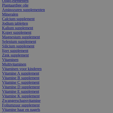
Oligo-elementen
Plantaardige olie
Aminozuren supplementen
Mineralen
Calcium supplement
Jodium tabletten
Kalium supplement
Koper supplement
Magnesium supplement
Selenium supplement
Silicium supplement
Ijzer supplement
Zink supplement
Vitaminen
Multivitaminen
Vitaminen voor kinderen
Vitamine A supplement
Vitamine B supplement
Vitamine C supplement
Vitamine D supplement
Vitamine E supplement
Vitamine K supplement
Zwangerschapsvitamine
Foliumzuur supplement
Vitamine haar en nagels