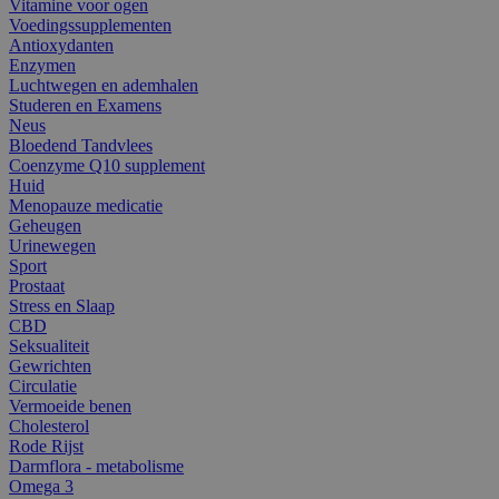
Vitamine voor ogen
Voedingssupplementen
Antioxydanten
Enzymen
Luchtwegen en ademhalen
Studeren en Examens
Neus
Bloedend Tandvlees
Coenzyme Q10 supplement
Huid
Menopauze medicatie
Geheugen
Urinewegen
Sport
Prostaat
Stress en Slaap
CBD
Seksualiteit
Gewrichten
Circulatie
Vermoeide benen
Cholesterol
Rode Rijst
Darmflora - metabolisme
Omega 3