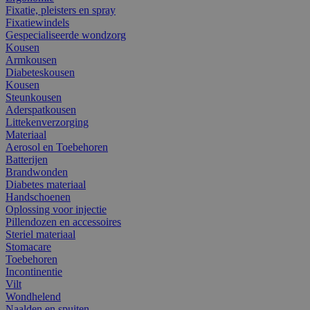
Fixatie, pleisters en spray
Fixatiewindels
Gespecialiseerde wondzorg
Kousen
Armkousen
Diabeteskousen
Kousen
Steunkousen
Aderspatkousen
Littekenverzorging
Materiaal
Aerosol en Toebehoren
Batterijen
Brandwonden
Diabetes materiaal
Handschoenen
Oplossing voor injectie
Pillendozen en accessoires
Steriel materiaal
Stomacare
Toebehoren
Incontinentie
Vilt
Wondhelend
Naalden en spuiten