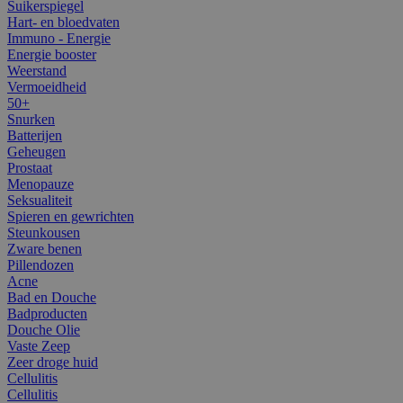
Suikerspiegel
Hart- en bloedvaten
Immuno - Energie
Energie booster
Weerstand
Vermoeidheid
50+
Snurken
Batterijen
Geheugen
Prostaat
Menopauze
Seksualiteit
Spieren en gewrichten
Steunkousen
Zware benen
Pillendozen
Acne
Bad en Douche
Badproducten
Douche Olie
Vaste Zeep
Zeer droge huid
Cellulitis
Cellulitis