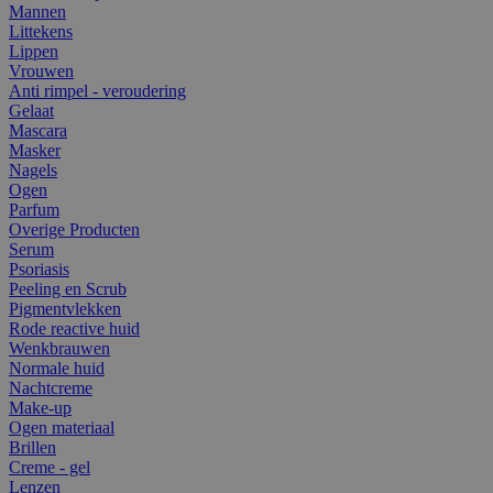
Mannen
Littekens
Lippen
Vrouwen
Anti rimpel - veroudering
Gelaat
Mascara
Masker
Nagels
Ogen
Parfum
Overige Producten
Serum
Psoriasis
Peeling en Scrub
Pigmentvlekken
Rode reactive huid
Wenkbrauwen
Normale huid
Nachtcreme
Make-up
Ogen materiaal
Brillen
Creme - gel
Lenzen