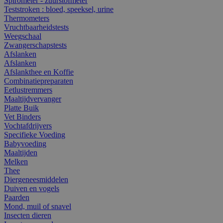
Spirometer - zuurstofmeter
Teststroken : bloed, speeksel, urine
Thermometers
Vruchtbaarheidstests
Weegschaal
Zwangerschapstests
Afslanken
Afslanken
Afslankthee en Koffie
Combinatiepreparaten
Eetlustremmers
Maaltijdvervanger
Platte Buik
Vet Binders
Vochtafdrijvers
Specifieke Voeding
Babyvoeding
Maaltijden
Melken
Thee
Diergeneesmiddelen
Duiven en vogels
Paarden
Mond, muil of snavel
Insecten dieren