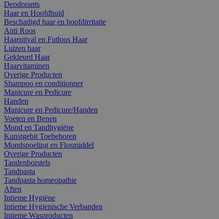
Deodorants
Haar en Hoofdhuid
Beschadigd haar en hoofdirritatie
Anti Roos
Haaruitval en Futloos Haar
Luizen haar
Gekleurd Haar
Haarvitaminen
Overige Producten
Shampoo en conditionner
Manicure en Pedicure
Handen
Manicure en Pedicure/Handen
Voeten en Benen
Mond en Tandhygiëne
Kunstgebit Toebehoren
Mondspoeling en Flosmiddel
Overige Producten
Tandenborstels
Tandpasta
Tandpasta homeopathie
Aften
Intieme Hygiëne
Intieme Hygienische Verbanden
Intieme Wasproducten