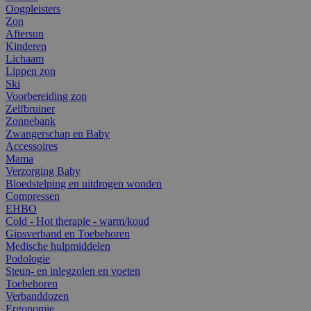
Oogpleisters
Zon
Aftersun
Kinderen
Lichaam
Lippen zon
Ski
Voorbereiding zon
Zelfbruiner
Zonnebank
Zwangerschap en Baby
Accessoires
Mama
Verzorging Baby
Bloedstelping en uitdrogen wonden
Compressen
EHBO
Cold - Hot therapie - warm/koud
Gipsverband en Toebehoren
Medische hulpmiddelen
Podologie
Steun- en inlegzolen en voeten
Toebehoren
Verbanddozen
Ergonomie