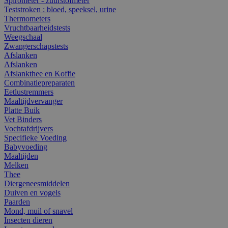
Spirometer - zuurstofmeter
Teststroken : bloed, speeksel, urine
Thermometers
Vruchtbaarheidstests
Weegschaal
Zwangerschapstests
Afslanken
Afslanken
Afslankthee en Koffie
Combinatiepreparaten
Eetlustremmers
Maaltijdvervanger
Platte Buik
Vet Binders
Vochtafdrijvers
Specifieke Voeding
Babyvoeding
Maaltijden
Melken
Thee
Diergeneesmiddelen
Duiven en vogels
Paarden
Mond, muil of snavel
Insecten dieren