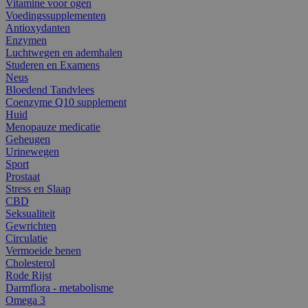
Vitamine voor ogen
Voedingssupplementen
Antioxydanten
Enzymen
Luchtwegen en ademhalen
Studeren en Examens
Neus
Bloedend Tandvlees
Coenzyme Q10 supplement
Huid
Menopauze medicatie
Geheugen
Urinewegen
Sport
Prostaat
Stress en Slaap
CBD
Seksualiteit
Gewrichten
Circulatie
Vermoeide benen
Cholesterol
Rode Rijst
Darmflora - metabolisme
Omega 3