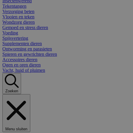
Insectenwerend
Tekentangen
Verzorging beten
Vlooien en teken
Wondzorg dieren
Gemoed en stress dieren
Voeding
Spijsvertering
Supplementen dieren
Ontworming en parasieten
Spieren en gewrichten dieren
Accessoires dieren
Ogen en oren dieren
Vacht, huid of pluimen
Zoeken
Menu sluiten