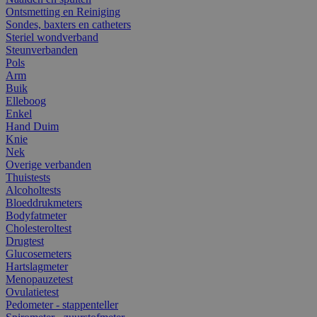
Ontsmetting en Reiniging
Sondes, baxters en catheters
Steriel wondverband
Steunverbanden
Pols
Arm
Buik
Elleboog
Enkel
Hand Duim
Knie
Nek
Overige verbanden
Thuistests
Alcoholtests
Bloeddrukmeters
Bodyfatmeter
Cholesteroltest
Drugtest
Glucosemeters
Hartslagmeter
Menopauzetest
Ovulatietest
Pedometer - stappenteller