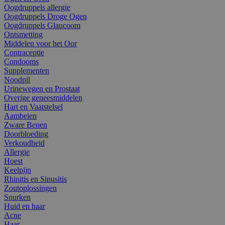
Oogdruppels allergie
Oogdruppels Droge Ogen
Oogdruppels Glaucoom
Ontsmetting
Middelen voor het Oor
Contraceptie
Condooms
Supplementen
Noodpil
Urinewegen en Prostaat
Overige geneesmiddelen
Hart en Vaatstelsel
Aambeien
Zware Benen
Doorbloeding
Verkoudheid
Allergie
Hoest
Keelpijn
Rhinitis en Sinusitis
Zoutoplossingen
Snurken
Huid en haar
Acne
Haar