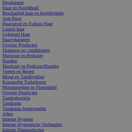
Deodorants
Haar en Hoofdhuid
Beschadigd haar en hoofdirritatie
Anti Roos
Haaruitval en Futloos Haar
Luizen haar
Gekleurd Haar
Haarvitaminen
Overige Producten
Shampoo en conditionner
Manicure en Pedicure
Handen
Manicure en Pedicure/Handen
Voeten en Benen
Mond en Tandhygiëne
Kunstgebit Toebehoren
Mondspoeling en Flosmiddel
Overige Producten
Tandenborstels
Tandpasta
Tandpasta homeopathie
Aften
Intieme Hygiëne
Intieme Hygienische Verbanden
Intieme Wasproducten