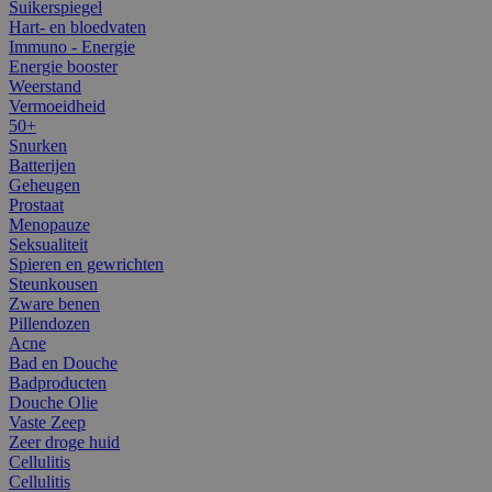
Suikerspiegel
Hart- en bloedvaten
Immuno - Energie
Energie booster
Weerstand
Vermoeidheid
50+
Snurken
Batterijen
Geheugen
Prostaat
Menopauze
Seksualiteit
Spieren en gewrichten
Steunkousen
Zware benen
Pillendozen
Acne
Bad en Douche
Badproducten
Douche Olie
Vaste Zeep
Zeer droge huid
Cellulitis
Cellulitis