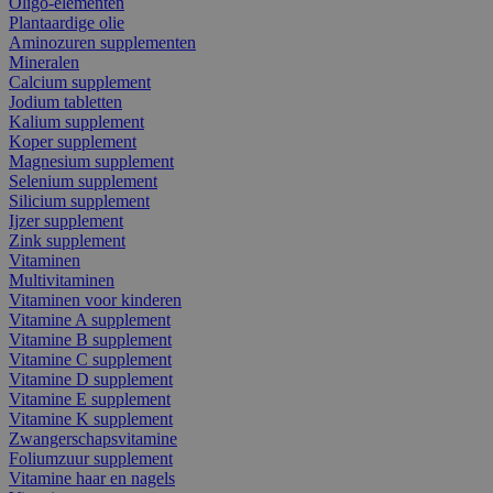
Oligo-elementen
Plantaardige olie
Aminozuren supplementen
Mineralen
Calcium supplement
Jodium tabletten
Kalium supplement
Koper supplement
Magnesium supplement
Selenium supplement
Silicium supplement
Ijzer supplement
Zink supplement
Vitaminen
Multivitaminen
Vitaminen voor kinderen
Vitamine A supplement
Vitamine B supplement
Vitamine C supplement
Vitamine D supplement
Vitamine E supplement
Vitamine K supplement
Zwangerschapsvitamine
Foliumzuur supplement
Vitamine haar en nagels