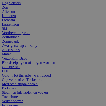
Oogpleisters
Zon
Aftersun
Kinderen
Lichaam
Lippen zon
Ski
Voorbereiding zon
Zelfbruiner
Zonnebank
Zwangerschap en Baby
Accessoires
Mama
Verzorging Baby
Bloedstelping en uitdrogen wonden
Compressen
EHBO
Cold - Hot therapie - warm/koud
Gipsverband en Toebehoren
Medische hulpmiddelen
Podologie
Steun- en inlegzolen en voeten
Toebehoren
Verbanddozen
Ergonomie