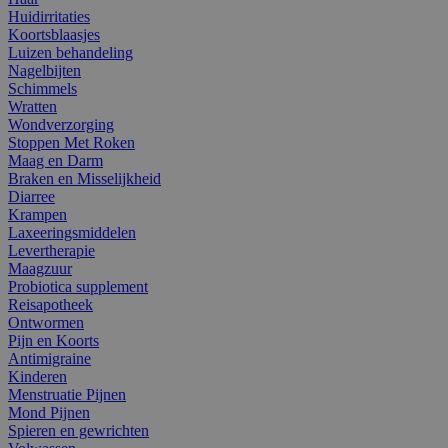
Huidirritaties
Koortsblaasjes
Luizen behandeling
Nagelbijten
Schimmels
Wratten
Wondverzorging
Stoppen Met Roken
Maag en Darm
Braken en Misselijkheid
Diarree
Krampen
Laxeeringsmiddelen
Levertherapie
Maagzuur
Probiotica supplement
Reisapotheek
Ontwormen
Pijn en Koorts
Antimigraine
Kinderen
Menstruatie Pijnen
Mond Pijnen
Spieren en gewrichten