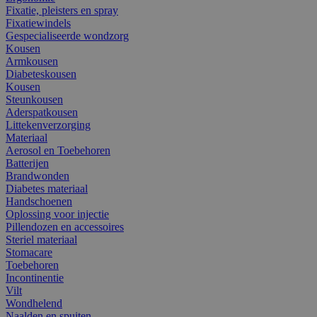
Fixatie, pleisters en spray
Fixatiewindels
Gespecialiseerde wondzorg
Kousen
Armkousen
Diabeteskousen
Kousen
Steunkousen
Aderspatkousen
Littekenverzorging
Materiaal
Aerosol en Toebehoren
Batterijen
Brandwonden
Diabetes materiaal
Handschoenen
Oplossing voor injectie
Pillendozen en accessoires
Steriel materiaal
Stomacare
Toebehoren
Incontinentie
Vilt
Wondhelend
Naalden en spuiten