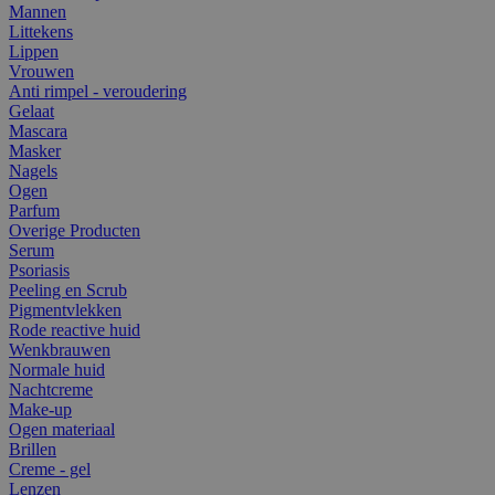
Mannen
Littekens
Lippen
Vrouwen
Anti rimpel - veroudering
Gelaat
Mascara
Masker
Nagels
Ogen
Parfum
Overige Producten
Serum
Psoriasis
Peeling en Scrub
Pigmentvlekken
Rode reactive huid
Wenkbrauwen
Normale huid
Nachtcreme
Make-up
Ogen materiaal
Brillen
Creme - gel
Lenzen