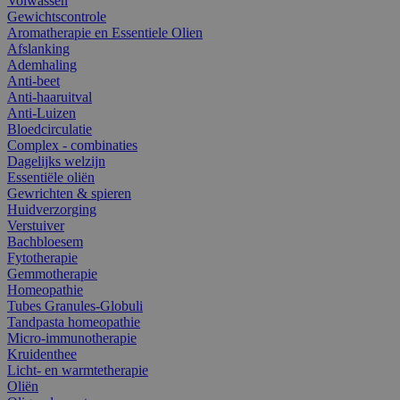
Volwassen
Gewichtscontrole
Aromatherapie en Essentiele Olien
Afslanking
Ademhaling
Anti-beet
Anti-haaruitval
Anti-Luizen
Bloedcirculatie
Complex - combinaties
Dagelijks welzijn
Essentiële oliën
Gewrichten & spieren
Huidverzorging
Verstuiver
Bachbloesem
Fytotherapie
Gemmotherapie
Homeopathie
Tubes Granules-Globuli
Tandpasta homeopathie
Micro-immunotherapie
Kruidenthee
Licht- en warmtetherapie
Oliën