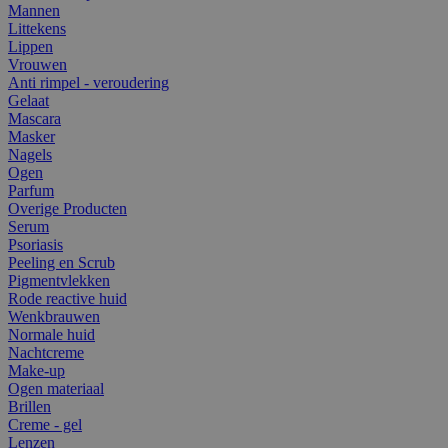
Mannen
Littekens
Lippen
Vrouwen
Anti rimpel - veroudering
Gelaat
Mascara
Masker
Nagels
Ogen
Parfum
Overige Producten
Serum
Psoriasis
Peeling en Scrub
Pigmentvlekken
Rode reactive huid
Wenkbrauwen
Normale huid
Nachtcreme
Make-up
Ogen materiaal
Brillen
Creme - gel
Lenzen