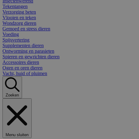
Insectenwerend
Tekentangen
Verzorging beten
Vlooien en teken
Wondzorg dieren
Gemoed en stress dieren
Voeding
Spijsvertering
Supplementen dieren
Ontworming en parasieten
Spieren en gewrichten dieren
Accessoires dieren
Ogen en oren dieren
Vacht, huid of pluimen
Zoeken
Menu sluiten