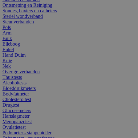
Ontsmetting en Reiniging
Sondes, baxters en catheters
Steriel wondverband
Steunverbanden
Pols
Arm
Buik
Elleboog
Enkel
Hand Duim
Knie
Nek
Overige verbanden
Thuistests
Alcoholtests
Bloeddrukmeters
Bodyfatmeter
Cholesteroltest
Drugtest
Glucosemeters
Hartslagmeter
Menopauzetest
Ovulatietest
Pedometer - stappenteller