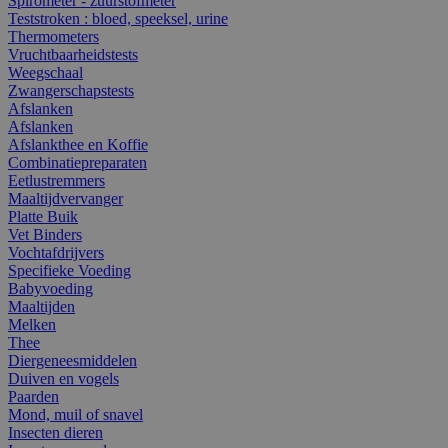
Spirometer - zuurstofmeter
Teststroken : bloed, speeksel, urine
Thermometers
Vruchtbaarheidstests
Weegschaal
Zwangerschapstests
Afslanken
Afslanken
Afslankthee en Koffie
Combinatiepreparaten
Eetlustremmers
Maaltijdvervanger
Platte Buik
Vet Binders
Vochtafdrijvers
Specifieke Voeding
Babyvoeding
Maaltijden
Melken
Thee
Diergeneesmiddelen
Duiven en vogels
Paarden
Mond, muil of snavel
Insecten dieren