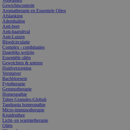
Volwassen
Gewichtscontrole
Aromatherapie en Essentiele Olien
Afslanking
Ademhaling
Anti-beet
Anti-haaruitval
Anti-Luizen
Bloedcirculatie
Complex - combinaties
Dagelijks welzijn
Essentiële oliën
Gewrichten & spieren
Huidverzorging
Verstuiver
Bachbloesem
Fytotherapie
Gemmotherapie
Homeopathie
Tubes Granules-Globuli
Tandpasta homeopathie
Micro-immunotherapie
Kruidenthee
Licht- en warmtetherapie
Oliën