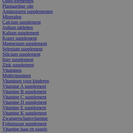
Oligo-elementen
Plantaardige olie
Aminozuren supplementen
Mineralen
Calcium supplement
Jodium tabletten
Kalium supplement
Koper supplement
Magnesium supplement
Selenium supplement
Silicium supplement
Ijzer supplement
Zink supplement
Vitaminen
Multivitaminen
Vitaminen voor kinderen
Vitamine A supplement
Vitamine B supplement
Vitamine C supplement
Vitamine D supplement
Vitamine E supplement
Vitamine K supplement
Zwangerschapsvitamine
Foliumzuur supplement
Vitamine haar en nagels