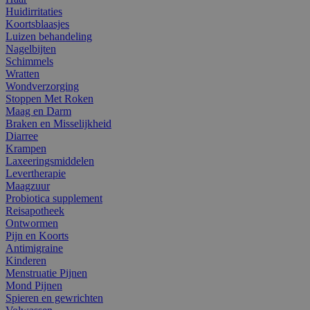
Huidirritaties
Koortsblaasjes
Luizen behandeling
Nagelbijten
Schimmels
Wratten
Wondverzorging
Stoppen Met Roken
Maag en Darm
Braken en Misselijkheid
Diarree
Krampen
Laxeeringsmiddelen
Levertherapie
Maagzuur
Probiotica supplement
Reisapotheek
Ontwormen
Pijn en Koorts
Antimigraine
Kinderen
Menstruatie Pijnen
Mond Pijnen
Spieren en gewrichten