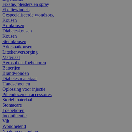
Fixatie, pleisters en spray
Fixatiewindels
Gespecialiseerde wondzorg
Kousen
Armkousen
Diabeteskousen
Kousen
Steunkousen
Aderspatkousen
Littekenverzorging
Materiaal
Aerosol en Toebehoren
Batterijen
Brandwonden
Diabetes materiaal
Handschoenen
Oplossing voor injectie
Pillendozen en accessoires
Steriel materiaal
Stomacare
Toebehoren
Incontinentie
Vilt
Wondhelend
Naalden en spuiten