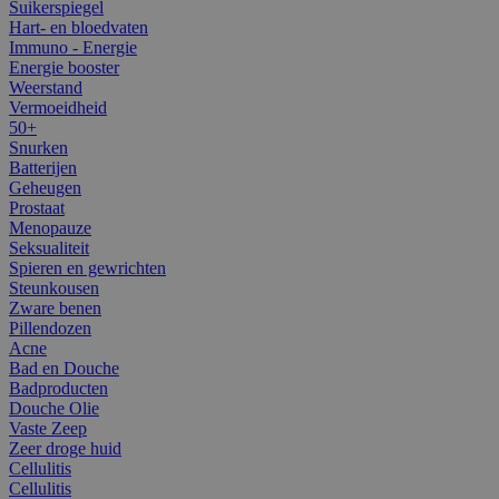
Suikerspiegel
Hart- en bloedvaten
Immuno - Energie
Energie booster
Weerstand
Vermoeidheid
50+
Snurken
Batterijen
Geheugen
Prostaat
Menopauze
Seksualiteit
Spieren en gewrichten
Steunkousen
Zware benen
Pillendozen
Acne
Bad en Douche
Badproducten
Douche Olie
Vaste Zeep
Zeer droge huid
Cellulitis
Cellulitis