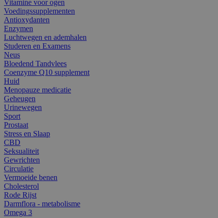
Vitamine voor ogen
Voedingssupplementen
Antioxydanten
Enzymen
Luchtwegen en ademhalen
Studeren en Examens
Neus
Bloedend Tandvlees
Coenzyme Q10 supplement
Huid
Menopauze medicatie
Geheugen
Urinewegen
Sport
Prostaat
Stress en Slaap
CBD
Seksualiteit
Gewrichten
Circulatie
Vermoeide benen
Cholesterol
Rode Rijst
Darmflora - metabolisme
Omega 3