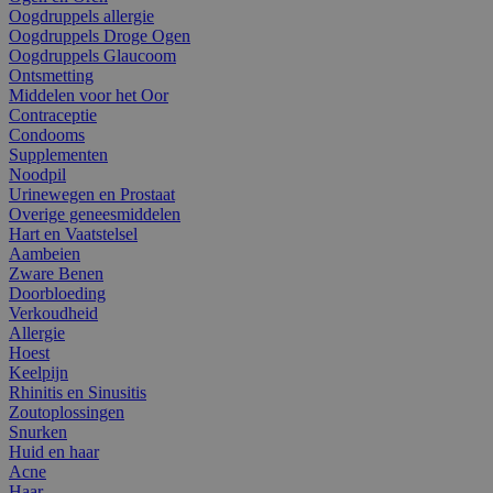
Oogdruppels allergie
Oogdruppels Droge Ogen
Oogdruppels Glaucoom
Ontsmetting
Middelen voor het Oor
Contraceptie
Condooms
Supplementen
Noodpil
Urinewegen en Prostaat
Overige geneesmiddelen
Hart en Vaatstelsel
Aambeien
Zware Benen
Doorbloeding
Verkoudheid
Allergie
Hoest
Keelpijn
Rhinitis en Sinusitis
Zoutoplossingen
Snurken
Huid en haar
Acne
Haar