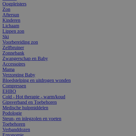
Oogpleisters
Zon
Aftersun
Kinderen
Lichaam
Lippen zon
Ski
Voorbereiding zon
Zelfbruiner
Zonnebank
Zwangerschap en Baby
Accessoires
Mama
Verzorging Baby
Bloedstelping en uitdrogen wonden
Compressen
EHBO
Cold - Hot therapie - warm/koud
Gipsverband en Toebehoren
Medische hulpmiddelen
Podologie
Steun- en inlegzolen en voeten
Toebehoren
Verbanddozen
Ergonomie