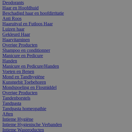
Deodorants
Haar en Hoofdhuid
Beschadigd haar en hoofdirritatie
Anti Roos
Haaruitval en Futloos Haar
Luizen haar
Gekleurd Haar
Haarvitaminen
Overige Producten
Shampoo en conditionner
Manicure en Pedicure
Handen
Manicure en Pedicure/Handen
Voeten en Benen
Mond en Tandhygiëne
Kunstgebit Toebehoren
Mondspoeling en Flosmiddel
Overige Producten
Tandenborstels
Tandpasta
Tandpasta homeopathie
Aften
Intieme Hygiëne
Intieme Hygienische Verbanden
Intieme Wasproducten