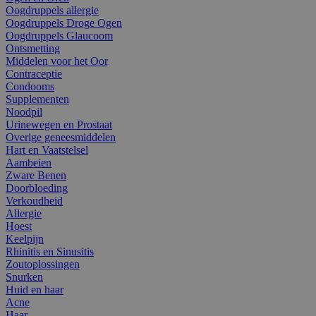
Oogdruppels allergie
Oogdruppels Droge Ogen
Oogdruppels Glaucoom
Ontsmetting
Middelen voor het Oor
Contraceptie
Condooms
Supplementen
Noodpil
Urinewegen en Prostaat
Overige geneesmiddelen
Hart en Vaatstelsel
Aambeien
Zware Benen
Doorbloeding
Verkoudheid
Allergie
Hoest
Keelpijn
Rhinitis en Sinusitis
Zoutoplossingen
Snurken
Huid en haar
Acne
Haar