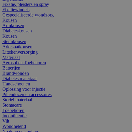
Fixatie, pleisters en spray
Fixatiewindels
Gespecialiseerde wondzorg
Kousen
Armkousen
Diabeteskousen
Kousen
Steunkousen
Aderspatkousen
Littekenverzorging
Materiaal
Aerosol en Toebehoren
Batterijen
Brandwonden
Diabetes materiaal
Handschoenen
Oplossing voor injectie
Pillendozen en accessoires
Steriel materiaal
Stomacare
Toebehoren
Incontinentie
Vilt
Wondhelend
Naalden en spuiten