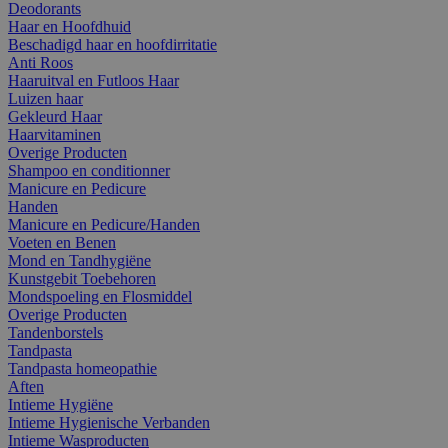
Deodorants
Haar en Hoofdhuid
Beschadigd haar en hoofdirritatie
Anti Roos
Haaruitval en Futloos Haar
Luizen haar
Gekleurd Haar
Haarvitaminen
Overige Producten
Shampoo en conditionner
Manicure en Pedicure
Handen
Manicure en Pedicure/Handen
Voeten en Benen
Mond en Tandhygiëne
Kunstgebit Toebehoren
Mondspoeling en Flosmiddel
Overige Producten
Tandenborstels
Tandpasta
Tandpasta homeopathie
Aften
Intieme Hygiëne
Intieme Hygienische Verbanden
Intieme Wasproducten