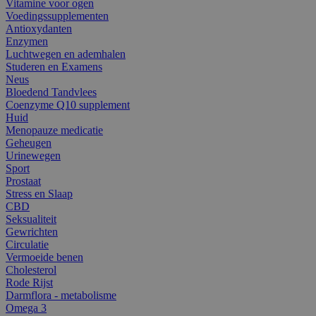
Vitamine voor ogen
Voedingssupplementen
Antioxydanten
Enzymen
Luchtwegen en ademhalen
Studeren en Examens
Neus
Bloedend Tandvlees
Coenzyme Q10 supplement
Huid
Menopauze medicatie
Geheugen
Urinewegen
Sport
Prostaat
Stress en Slaap
CBD
Seksualiteit
Gewrichten
Circulatie
Vermoeide benen
Cholesterol
Rode Rijst
Darmflora - metabolisme
Omega 3