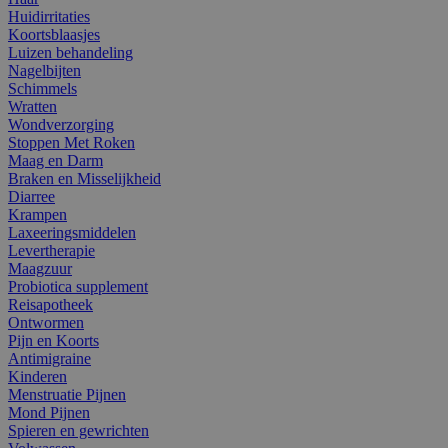
Huidirritaties
Koortsblaasjes
Luizen behandeling
Nagelbijten
Schimmels
Wratten
Wondverzorging
Stoppen Met Roken
Maag en Darm
Braken en Misselijkheid
Diarree
Krampen
Laxeeringsmiddelen
Levertherapie
Maagzuur
Probiotica supplement
Reisapotheek
Ontwormen
Pijn en Koorts
Antimigraine
Kinderen
Menstruatie Pijnen
Mond Pijnen
Spieren en gewrichten