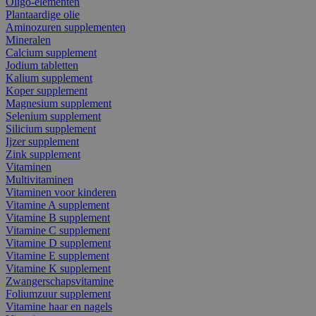
Oligo-elementen
Plantaardige olie
Aminozuren supplementen
Mineralen
Calcium supplement
Jodium tabletten
Kalium supplement
Koper supplement
Magnesium supplement
Selenium supplement
Silicium supplement
Ijzer supplement
Zink supplement
Vitaminen
Multivitaminen
Vitaminen voor kinderen
Vitamine A supplement
Vitamine B supplement
Vitamine C supplement
Vitamine D supplement
Vitamine E supplement
Vitamine K supplement
Zwangerschapsvitamine
Foliumzuur supplement
Vitamine haar en nagels