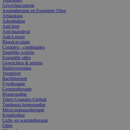
Volwassen
Gewichtscontrole
Aromatherapie en Essentiele Olien
Afslanking
Ademhaling
Anti-beet
Anti-haaruitval
Anti-Luizen
Bloedcirculatie
Complex - combinaties
Dagelijks welzijn
Essentiële oliën
Gewrichten & spieren
Huidverzorging
Verstuiver
Bachbloesem
Fytotherapie
Gemmotherapie
Homeopathie
Tubes Granules-Globuli
Tandpasta homeopathie
Micro-immunotherapie
Kruidenthee
Licht- en warmtetherapie
Oliën