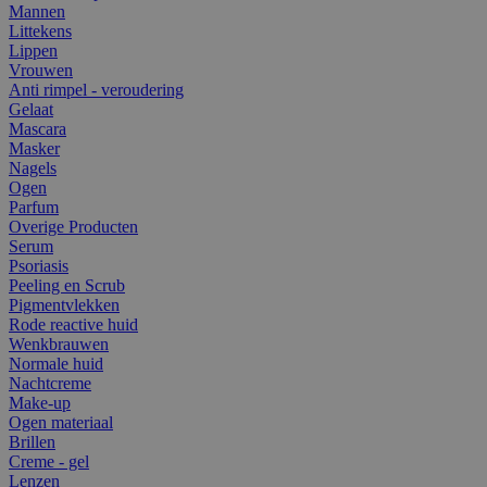
Mannen
Littekens
Lippen
Vrouwen
Anti rimpel - veroudering
Gelaat
Mascara
Masker
Nagels
Ogen
Parfum
Overige Producten
Serum
Psoriasis
Peeling en Scrub
Pigmentvlekken
Rode reactive huid
Wenkbrauwen
Normale huid
Nachtcreme
Make-up
Ogen materiaal
Brillen
Creme - gel
Lenzen