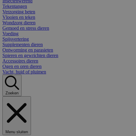
Insectenwerend
Tekentangen
Verzorging beten
Vlooien en teken
Wondzorg dieren
Gemoed en stress dieren
Voeding
Spijsvertering
Supplementen dieren
Ontworming en parasieten
Spieren en gewrichten dieren
Accessoires dieren
Ogen en oren dieren
Vacht, huid of pluimen
Zoeken
Menu sluiten