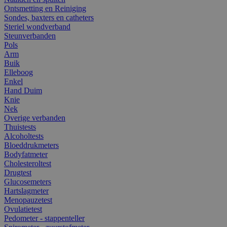
Ontsmetting en Reiniging
Sondes, baxters en catheters
Steriel wondverband
Steunverbanden
Pols
Arm
Buik
Elleboog
Enkel
Hand Duim
Knie
Nek
Overige verbanden
Thuistests
Alcoholtests
Bloeddrukmeters
Bodyfatmeter
Cholesteroltest
Drugtest
Glucosemeters
Hartslagmeter
Menopauzetest
Ovulatietest
Pedometer - stappenteller