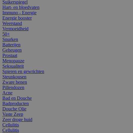
Suikerspiegel
Hart- en bloedvaten
Immuno - Energie
Energie booster
Weerstand
Vermoeidheid
50+
Snurken
Batterijen
Geheugen
Prostaat
Menopauze
Seksualiteit
Spieren en gewrichten
Steunkousen
Zware benen
Pillendozen
Acne
Bad en Douche
Badproducten
Douche Olie
Vaste Zeep
Zeer droge huid
Cellulitis
Cellulitis