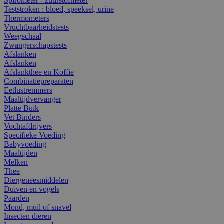
Spirometer - zuurstofmeter
Teststroken : bloed, speeksel, urine
Thermometers
Vruchtbaarheidstests
Weegschaal
Zwangerschapstests
Afslanken
Afslanken
Afslankthee en Koffie
Combinatiepreparaten
Eetlustremmers
Maaltijdvervanger
Platte Buik
Vet Binders
Vochtafdrijvers
Specifieke Voeding
Babyvoeding
Maaltijden
Melken
Thee
Diergeneesmiddelen
Duiven en vogels
Paarden
Mond, muil of snavel
Insecten dieren