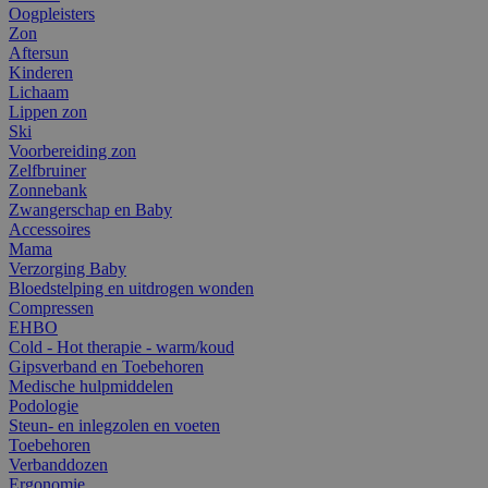
Oogpleisters
Zon
Aftersun
Kinderen
Lichaam
Lippen zon
Ski
Voorbereiding zon
Zelfbruiner
Zonnebank
Zwangerschap en Baby
Accessoires
Mama
Verzorging Baby
Bloedstelping en uitdrogen wonden
Compressen
EHBO
Cold - Hot therapie - warm/koud
Gipsverband en Toebehoren
Medische hulpmiddelen
Podologie
Steun- en inlegzolen en voeten
Toebehoren
Verbanddozen
Ergonomie