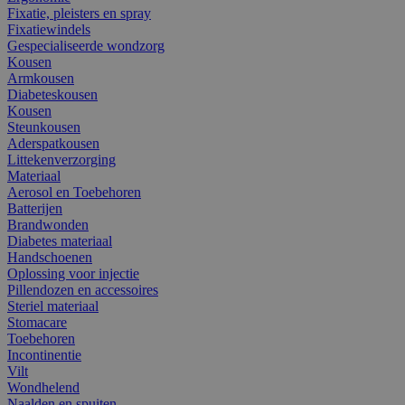
Fixatie, pleisters en spray
Fixatiewindels
Gespecialiseerde wondzorg
Kousen
Armkousen
Diabeteskousen
Kousen
Steunkousen
Aderspatkousen
Littekenverzorging
Materiaal
Aerosol en Toebehoren
Batterijen
Brandwonden
Diabetes materiaal
Handschoenen
Oplossing voor injectie
Pillendozen en accessoires
Steriel materiaal
Stomacare
Toebehoren
Incontinentie
Vilt
Wondhelend
Naalden en spuiten