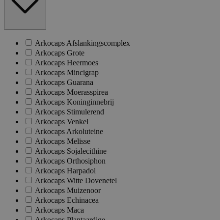
Arkocaps Afslankingscomplex
Arkocaps Grote
Arkocaps Heermoes
Arkocaps Mincigrap
Arkocaps Guarana
Arkocaps Moerasspirea
Arkocaps Koninginnebrij
Arkocaps Stimulerend
Arkocaps Venkel
Arkocaps Arkoluteine
Arkocaps Melisse
Arkocaps Sojalecithine
Arkocaps Orthosiphon
Arkocaps Harpadol
Arkocaps Witte Dovenetel
Arkocaps Muizenoor
Arkocaps Echinacea
Arkocaps Maca
Arkocaps Plantaardige