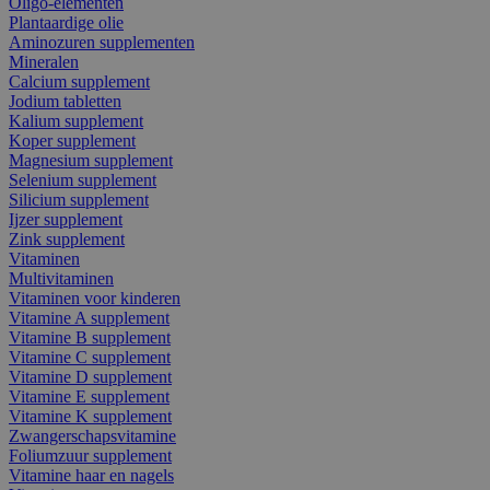
Oligo-elementen
Plantaardige olie
Aminozuren supplementen
Mineralen
Calcium supplement
Jodium tabletten
Kalium supplement
Koper supplement
Magnesium supplement
Selenium supplement
Silicium supplement
Ijzer supplement
Zink supplement
Vitaminen
Multivitaminen
Vitaminen voor kinderen
Vitamine A supplement
Vitamine B supplement
Vitamine C supplement
Vitamine D supplement
Vitamine E supplement
Vitamine K supplement
Zwangerschapsvitamine
Foliumzuur supplement
Vitamine haar en nagels