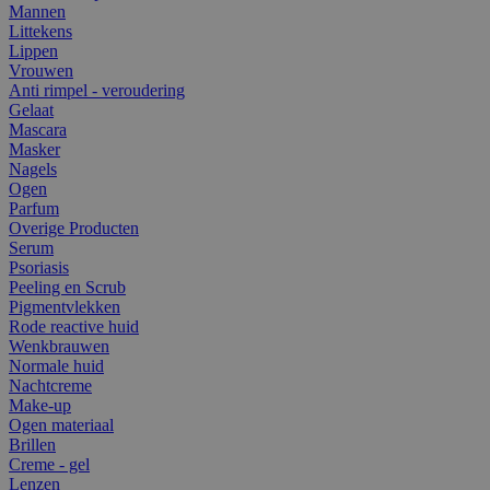
Mannen
Littekens
Lippen
Vrouwen
Anti rimpel - veroudering
Gelaat
Mascara
Masker
Nagels
Ogen
Parfum
Overige Producten
Serum
Psoriasis
Peeling en Scrub
Pigmentvlekken
Rode reactive huid
Wenkbrauwen
Normale huid
Nachtcreme
Make-up
Ogen materiaal
Brillen
Creme - gel
Lenzen