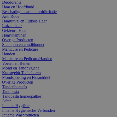
Deodorants
Haar en Hoofdhuid
Beschadigd haar en hoofdirritatie
Anti Roos
Haaruitval en Futloos Haar
Luizen haar
Gekleurd Haar
Haarvitaminen
Overige Producten
Shampoo en conditionner
Manicure en Pedicure
Handen
Manicure en Pedicure/Handen
Voeten en Benen
Mond en Tandhygiëne
Kunstgebit Toebehoren
Mondspoeling en Flosmiddel
Overige Producten
Tandenborstels
Tandpasta
Tandpasta homeopathie
Aften
Intieme Hygiëne
Intieme Hygienische Verbanden
Intieme Wasproducten