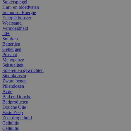
Suikerspiegel
Hart- en bloedvaten
Immuno - Energie
Energie booster
Weerstand
Vermoeidheid
50+
Snurken
Batterijen
Geheugen
Prostaat
Menopauze
Seksualiteit
Spieren en gewrichten
Steunkousen
Zware benen
Pillendozen
Acne
Bad en Douche
Badproducten
Douche Olie
Vaste Zeep
Zeer droge huid
Cellulitis
Cellulitis