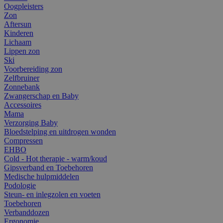
Oogpleisters
Zon
Aftersun
Kinderen
Lichaam
Lippen zon
Ski
Voorbereiding zon
Zelfbruiner
Zonnebank
Zwangerschap en Baby
Accessoires
Mama
Verzorging Baby
Bloedstelping en uitdrogen wonden
Compressen
EHBO
Cold - Hot therapie - warm/koud
Gipsverband en Toebehoren
Medische hulpmiddelen
Podologie
Steun- en inlegzolen en voeten
Toebehoren
Verbanddozen
Ergonomie