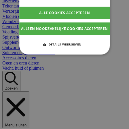
Insectenwerend
Tekentangen
Verzorging beten
ALLE COOKIES ACCEPTEREN
Vlooien en teken
Wondzorg dieren
Gemoed en stress dieren
ALLEEN NOODZAKELIJKE COOKIES ACCEPTEREN
Voeding
Spijsvertering
Supplementen dieren
DETAILS WEERGEVEN
Ontworming en parasieten
Spieren en gewrichten dieren
STRIKT NOODZAKELIJKE
Accessoires dieren
COOKIES
Ogen en oren dieren
Vacht, huid of pluimen
PRESTATIE COOKIES
TARGETING COOKIES
Zoeken
FUNCTIONELE COOKIES
Strikt noodzakelijke cookies
Menu sluiten