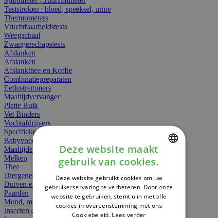
Spirometer - zuurstofmeter
Teststroken : bloed, speeksel, urine
Thermometers
Vruchtbaarheidstests
Weegschaal
Zwangerschapstests
Afslanken
Afslanken
Afslankthee en Koffie
Combinatiepreparaten
Eetlustremmers
Maaltijdvervanger
Platte Buik
Vet Binders
Vochtafdrijvers
Specifieke Voeding
Babyvoeding
Deze website maakt
Maaltijden
Melken
gebruik van cookies.
DUTCH
Thee
Diergeneesmiddelen
Deze website gebruikt cookies om uw
FRENCH
Duiven en vogels
gebruikerservaring te verbeteren. Door onze
Paarden
website te gebruiken, stemt u in met alle
ENGLISH
Mond, muil of snavel
cookies in overeenstemming met ons
Insecten dieren
Cookiebeleid.
Lees verder