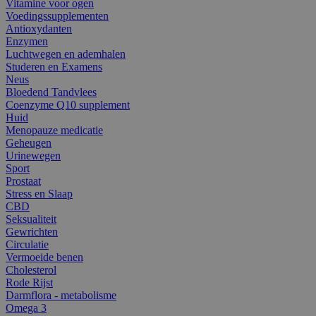
Vitamine voor ogen
Voedingssupplementen
Antioxydanten
Enzymen
Luchtwegen en ademhalen
Studeren en Examens
Neus
Bloedend Tandvlees
Coenzyme Q10 supplement
Huid
Menopauze medicatie
Geheugen
Urinewegen
Sport
Prostaat
Stress en Slaap
CBD
Seksualiteit
Gewrichten
Circulatie
Vermoeide benen
Cholesterol
Rode Rijst
Darmflora - metabolisme
Omega 3