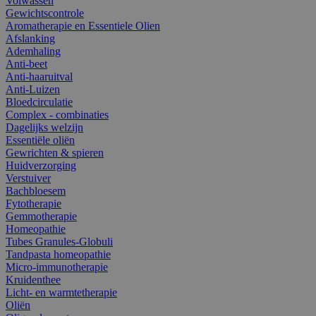
Volwassen
Gewichtscontrole
Aromatherapie en Essentiele Olien
Afslanking
Ademhaling
Anti-beet
Anti-haaruitval
Anti-Luizen
Bloedcirculatie
Complex - combinaties
Dagelijks welzijn
Essentiële oliën
Gewrichten & spieren
Huidverzorging
Verstuiver
Bachbloesem
Fytotherapie
Gemmotherapie
Homeopathie
Tubes Granules-Globuli
Tandpasta homeopathie
Micro-immunotherapie
Kruidenthee
Licht- en warmtetherapie
Oliën