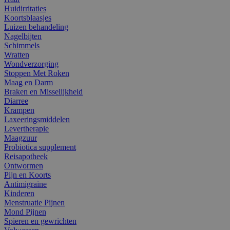
Huidirritaties
Koortsblaasjes
Luizen behandeling
Nagelbijten
Schimmels
Wratten
Wondverzorging
Stoppen Met Roken
Maag en Darm
Braken en Misselijkheid
Diarree
Krampen
Laxeeringsmiddelen
Levertherapie
Maagzuur
Probiotica supplement
Reisapotheek
Ontwormen
Pijn en Koorts
Antimigraine
Kinderen
Menstruatie Pijnen
Mond Pijnen
Spieren en gewrichten