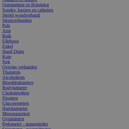
Ontsmetting en Reiniging
Sondes, baxters en catheters
Steriel wondverband
Steunverbanden
Pols
Arm
Buik
Elleboog
Enkel
Hand Duim
Knie
Nek
Overige verbanden
Thuistests
Alcoholtests
Bloeddrukmeters
Bodyfatmeter
Cholesteroltest
Drugtest
Glucosemeters
Hartslagmeter
Menopauzetest
Ovulatietest
Pedometer - stappenteller