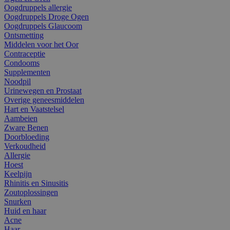
Oogdruppels allergie
Oogdruppels Droge Ogen
Oogdruppels Glaucoom
Ontsmetting
Middelen voor het Oor
Contraceptie
Condooms
Supplementen
Noodpil
Urinewegen en Prostaat
Overige geneesmiddelen
Hart en Vaatstelsel
Aambeien
Zware Benen
Doorbloeding
Verkoudheid
Allergie
Hoest
Keelpijn
Rhinitis en Sinusitis
Zoutoplossingen
Snurken
Huid en haar
Acne
Haar