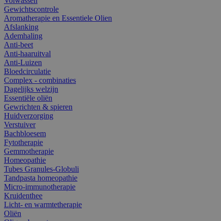
Volwassen
Gewichtscontrole
Aromatherapie en Essentiele Olien
Afslanking
Ademhaling
Anti-beet
Anti-haaruitval
Anti-Luizen
Bloedcirculatie
Complex - combinaties
Dagelijks welzijn
Essentiële oliën
Gewrichten & spieren
Huidverzorging
Verstuiver
Bachbloesem
Fytotherapie
Gemmotherapie
Homeopathie
Tubes Granules-Globuli
Tandpasta homeopathie
Micro-immunotherapie
Kruidenthee
Licht- en warmtetherapie
Oliën