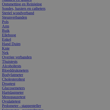
Ontsmetting en Reiniging
Sondes, baxters en catheters
Steriel wondverband
Steunverbanden
Pols
Arm
Buik
Elleboog
Enkel
Hand Duim
Knie
Nek
Overige verbanden
Thuistests
Alcoholtests
Bloeddrukmeters
Bodyfatmeter
Cholesteroltest
Drugtest
Glucosemeters
Hartslagmeter
Menopauzetest
Ovulatietest
Pedometer - stappenteller