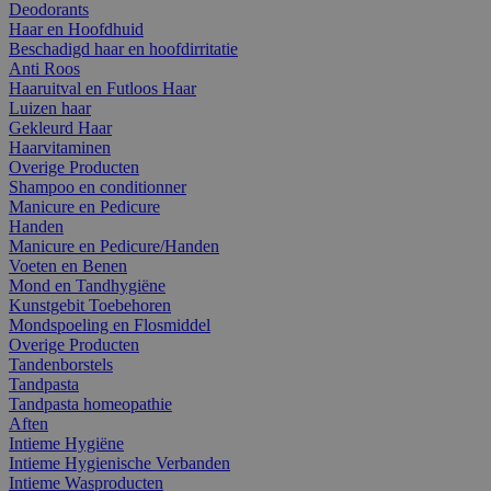
Deodorants
Haar en Hoofdhuid
Beschadigd haar en hoofdirritatie
Anti Roos
Haaruitval en Futloos Haar
Luizen haar
Gekleurd Haar
Haarvitaminen
Overige Producten
Shampoo en conditionner
Manicure en Pedicure
Handen
Manicure en Pedicure/Handen
Voeten en Benen
Mond en Tandhygiëne
Kunstgebit Toebehoren
Mondspoeling en Flosmiddel
Overige Producten
Tandenborstels
Tandpasta
Tandpasta homeopathie
Aften
Intieme Hygiëne
Intieme Hygienische Verbanden
Intieme Wasproducten