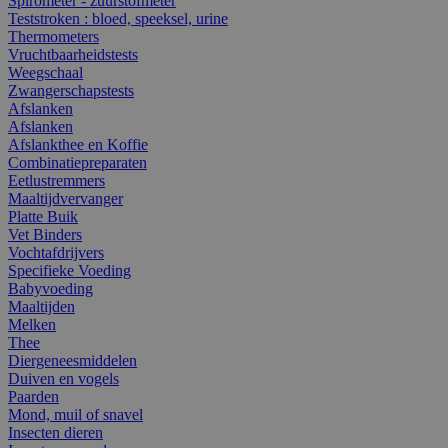
Spirometer - zuurstofmeter
Teststroken : bloed, speeksel, urine
Thermometers
Vruchtbaarheidstests
Weegschaal
Zwangerschapstests
Afslanken
Afslanken
Afslankthee en Koffie
Combinatiepreparaten
Eetlustremmers
Maaltijdvervanger
Platte Buik
Vet Binders
Vochtafdrijvers
Specifieke Voeding
Babyvoeding
Maaltijden
Melken
Thee
Diergeneesmiddelen
Duiven en vogels
Paarden
Mond, muil of snavel
Insecten dieren