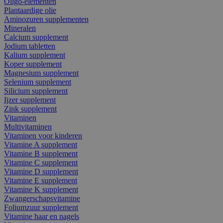
Oligo-elementen
Plantaardige olie
Aminozuren supplementen
Mineralen
Calcium supplement
Jodium tabletten
Kalium supplement
Koper supplement
Magnesium supplement
Selenium supplement
Silicium supplement
Ijzer supplement
Zink supplement
Vitaminen
Multivitaminen
Vitaminen voor kinderen
Vitamine A supplement
Vitamine B supplement
Vitamine C supplement
Vitamine D supplement
Vitamine E supplement
Vitamine K supplement
Zwangerschapsvitamine
Foliumzuur supplement
Vitamine haar en nagels