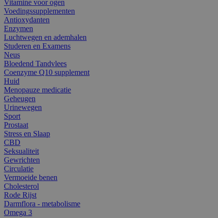
Vitamine voor ogen
Voedingssupplementen
Antioxydanten
Enzymen
Luchtwegen en ademhalen
Studeren en Examens
Neus
Bloedend Tandvlees
Coenzyme Q10 supplement
Huid
Menopauze medicatie
Geheugen
Urinewegen
Sport
Prostaat
Stress en Slaap
CBD
Seksualiteit
Gewrichten
Circulatie
Vermoeide benen
Cholesterol
Rode Rijst
Darmflora - metabolisme
Omega 3