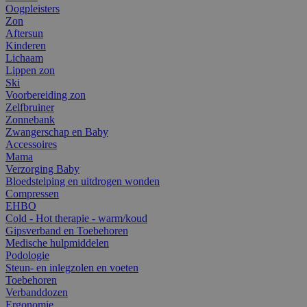
Oogpleisters
Zon
Aftersun
Kinderen
Lichaam
Lippen zon
Ski
Voorbereiding zon
Zelfbruiner
Zonnebank
Zwangerschap en Baby
Accessoires
Mama
Verzorging Baby
Bloedstelping en uitdrogen wonden
Compressen
EHBO
Cold - Hot therapie - warm/koud
Gipsverband en Toebehoren
Medische hulpmiddelen
Podologie
Steun- en inlegzolen en voeten
Toebehoren
Verbanddozen
Ergonomie