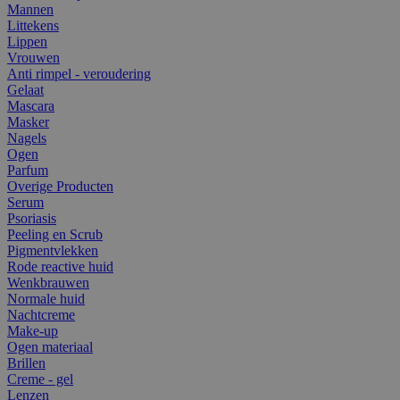
Mannen
Littekens
Lippen
Vrouwen
Anti rimpel - veroudering
Gelaat
Mascara
Masker
Nagels
Ogen
Parfum
Overige Producten
Serum
Psoriasis
Peeling en Scrub
Pigmentvlekken
Rode reactive huid
Wenkbrauwen
Normale huid
Nachtcreme
Make-up
Ogen materiaal
Brillen
Creme - gel
Lenzen