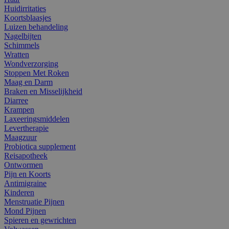
Huidirritaties
Koortsblaasjes
Luizen behandeling
Nagelbijten
Schimmels
Wratten
Wondverzorging
Stoppen Met Roken
Maag en Darm
Braken en Misselijkheid
Diarree
Krampen
Laxeeringsmiddelen
Levertherapie
Maagzuur
Probiotica supplement
Reisapotheek
Ontwormen
Pijn en Koorts
Antimigraine
Kinderen
Menstruatie Pijnen
Mond Pijnen
Spieren en gewrichten