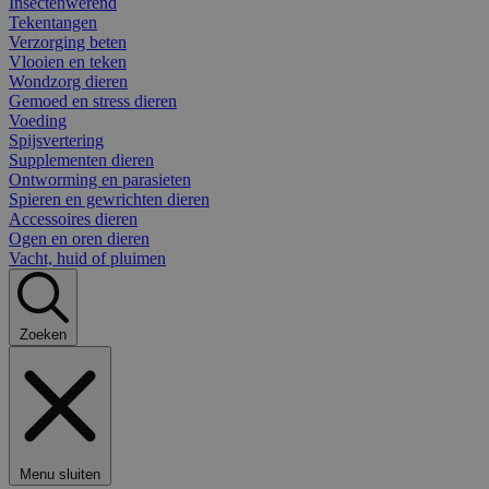
Insectenwerend
Tekentangen
Verzorging beten
Vlooien en teken
Wondzorg dieren
Gemoed en stress dieren
Voeding
Spijsvertering
Supplementen dieren
Ontworming en parasieten
Spieren en gewrichten dieren
Accessoires dieren
Ogen en oren dieren
Vacht, huid of pluimen
Zoeken
Menu sluiten