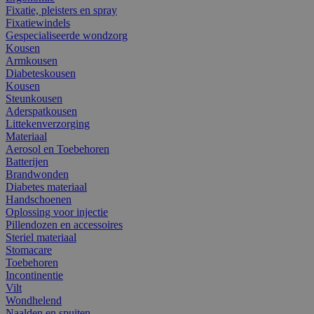
Fixatie, pleisters en spray
Fixatiewindels
Gespecialiseerde wondzorg
Kousen
Armkousen
Diabeteskousen
Kousen
Steunkousen
Aderspatkousen
Littekenverzorging
Materiaal
Aerosol en Toebehoren
Batterijen
Brandwonden
Diabetes materiaal
Handschoenen
Oplossing voor injectie
Pillendozen en accessoires
Steriel materiaal
Stomacare
Toebehoren
Incontinentie
Vilt
Wondhelend
Naalden en spuiten