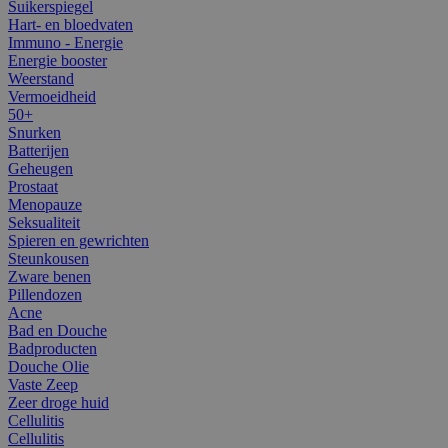
Suikerspiegel
Hart- en bloedvaten
Immuno - Energie
Energie booster
Weerstand
Vermoeidheid
50+
Snurken
Batterijen
Geheugen
Prostaat
Menopauze
Seksualiteit
Spieren en gewrichten
Steunkousen
Zware benen
Pillendozen
Acne
Bad en Douche
Badproducten
Douche Olie
Vaste Zeep
Zeer droge huid
Cellulitis
Cellulitis