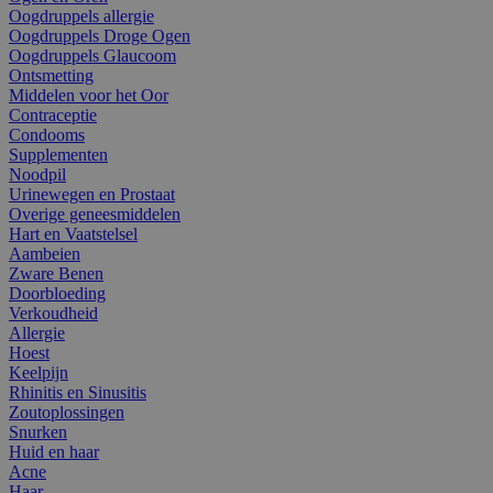
Oogdruppels allergie
Oogdruppels Droge Ogen
Oogdruppels Glaucoom
Ontsmetting
Middelen voor het Oor
Contraceptie
Condooms
Supplementen
Noodpil
Urinewegen en Prostaat
Overige geneesmiddelen
Hart en Vaatstelsel
Aambeien
Zware Benen
Doorbloeding
Verkoudheid
Allergie
Hoest
Keelpijn
Rhinitis en Sinusitis
Zoutoplossingen
Snurken
Huid en haar
Acne
Haar