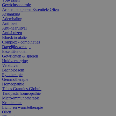
Volwassen
Gewichtscontrole
Aromatherapie en Essentiele Olien
Afslanking
Ademhaling
Anti-beet
Anti-haaruitval
Anti-Luizen
Bloedcirculatie
Complex - combinaties
Dagelijks welzijn
Essentiële oliën
Gewrichten & spieren
Huidverzorging
Verstuiver
Bachbloesem
Fytotherapie
Gemmotherapie
Homeopathie
Tubes Granules-Globuli
Tandpasta homeopathie
Micro-immunotherapie
Kruidenthee
Licht- en warmtetherapie
Oliën