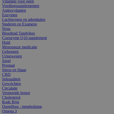
Vitamine voor ogen
Voedingssupplementen
Antioxydanten
Enzymen
Luchtwegen en ademhalen
Studeren en Examens
Neus
Bloedend Tandvlees
Coenzyme Q10 supplement
Huid
Menopauze medicatie
Geheugen
Urinewegen
Sport
Prostaat
Stress en Slaap
CBD
Seksualiteit
Gewrichten
Circulatie
Vermoeide benen
Cholesterol
Rode Rijst
Darmflora - metabolisme
Omega 3