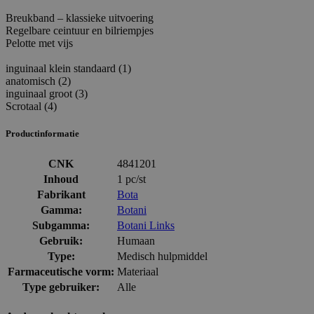
Breukband – klassieke uitvoering
Regelbare ceintuur en bilriempjes
Pelotte met vijs
inguinaal klein standaard (1)
anatomisch (2)
inguinaal groot (3)
Scrotaal (4)
Productinformatie
CNK
4841201
Inhoud
1 pc/st
Fabrikant
Bota
Gamma:
Botani
Subgamma:
Botani Links
Gebruik:
Humaan
Type:
Medisch hulpmiddel
Farmaceutische vorm:
Materiaal
Type gebruiker:
Alle