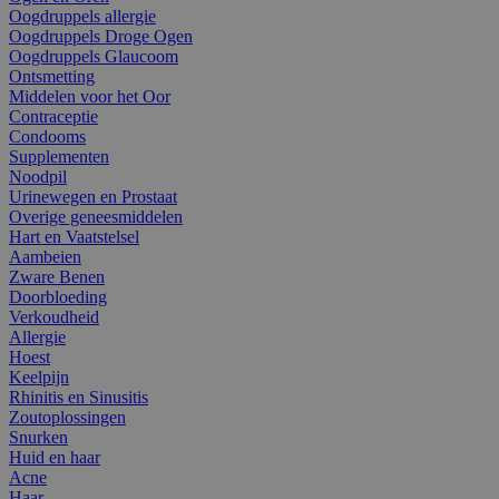
Oogdruppels allergie
Oogdruppels Droge Ogen
Oogdruppels Glaucoom
Ontsmetting
Middelen voor het Oor
Contraceptie
Condooms
Supplementen
Noodpil
Urinewegen en Prostaat
Overige geneesmiddelen
Hart en Vaatstelsel
Aambeien
Zware Benen
Doorbloeding
Verkoudheid
Allergie
Hoest
Keelpijn
Rhinitis en Sinusitis
Zoutoplossingen
Snurken
Huid en haar
Acne
Haar