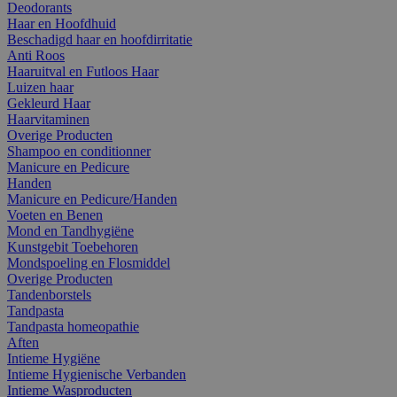
Deodorants
Haar en Hoofdhuid
Beschadigd haar en hoofdirritatie
Anti Roos
Haaruitval en Futloos Haar
Luizen haar
Gekleurd Haar
Haarvitaminen
Overige Producten
Shampoo en conditionner
Manicure en Pedicure
Handen
Manicure en Pedicure/Handen
Voeten en Benen
Mond en Tandhygiëne
Kunstgebit Toebehoren
Mondspoeling en Flosmiddel
Overige Producten
Tandenborstels
Tandpasta
Tandpasta homeopathie
Aften
Intieme Hygiëne
Intieme Hygienische Verbanden
Intieme Wasproducten