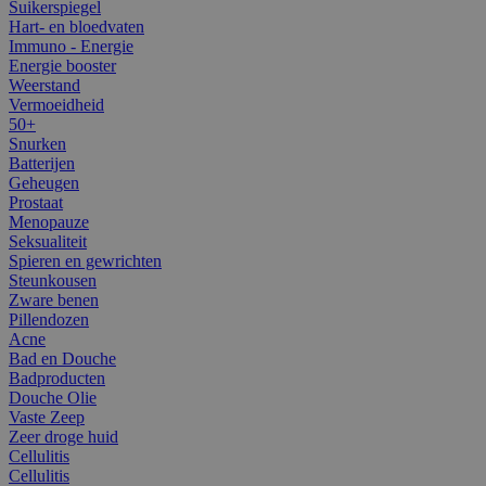
Suikerspiegel
Hart- en bloedvaten
Immuno - Energie
Energie booster
Weerstand
Vermoeidheid
50+
Snurken
Batterijen
Geheugen
Prostaat
Menopauze
Seksualiteit
Spieren en gewrichten
Steunkousen
Zware benen
Pillendozen
Acne
Bad en Douche
Badproducten
Douche Olie
Vaste Zeep
Zeer droge huid
Cellulitis
Cellulitis