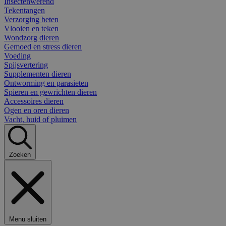
Insectenwerend
Tekentangen
Verzorging beten
Vlooien en teken
Wondzorg dieren
Gemoed en stress dieren
Voeding
Spijsvertering
Supplementen dieren
Ontworming en parasieten
Spieren en gewrichten dieren
Accessoires dieren
Ogen en oren dieren
Vacht, huid of pluimen
Zoeken
Menu sluiten