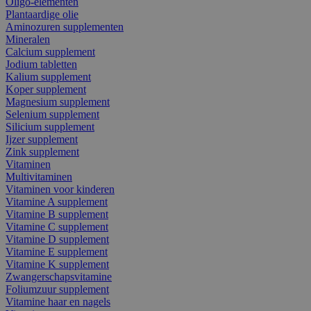
Oligo-elementen
Plantaardige olie
Aminozuren supplementen
Mineralen
Calcium supplement
Jodium tabletten
Kalium supplement
Koper supplement
Magnesium supplement
Selenium supplement
Silicium supplement
Ijzer supplement
Zink supplement
Vitaminen
Multivitaminen
Vitaminen voor kinderen
Vitamine A supplement
Vitamine B supplement
Vitamine C supplement
Vitamine D supplement
Vitamine E supplement
Vitamine K supplement
Zwangerschapsvitamine
Foliumzuur supplement
Vitamine haar en nagels