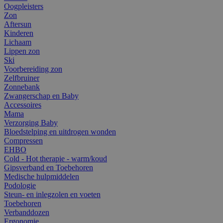
Oogpleisters
Zon
Aftersun
Kinderen
Lichaam
Lippen zon
Ski
Voorbereiding zon
Zelfbruiner
Zonnebank
Zwangerschap en Baby
Accessoires
Mama
Verzorging Baby
Bloedstelping en uitdrogen wonden
Compressen
EHBO
Cold - Hot therapie - warm/koud
Gipsverband en Toebehoren
Medische hulpmiddelen
Podologie
Steun- en inlegzolen en voeten
Toebehoren
Verbanddozen
Ergonomie