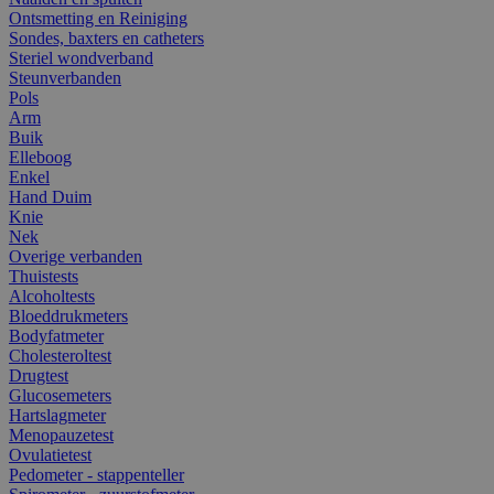
Ontsmetting en Reiniging
Sondes, baxters en catheters
Steriel wondverband
Steunverbanden
Pols
Arm
Buik
Elleboog
Enkel
Hand Duim
Knie
Nek
Overige verbanden
Thuistests
Alcoholtests
Bloeddrukmeters
Bodyfatmeter
Cholesteroltest
Drugtest
Glucosemeters
Hartslagmeter
Menopauzetest
Ovulatietest
Pedometer - stappenteller