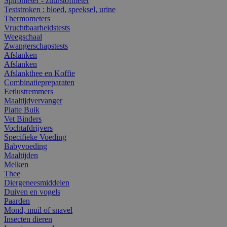
Spirometer - zuurstofmeter
Teststroken : bloed, speeksel, urine
Thermometers
Vruchtbaarheidstests
Weegschaal
Zwangerschapstests
Afslanken
Afslanken
Afslankthee en Koffie
Combinatiepreparaten
Eetlustremmers
Maaltijdvervanger
Platte Buik
Vet Binders
Vochtafdrijvers
Specifieke Voeding
Babyvoeding
Maaltijden
Melken
Thee
Diergeneesmiddelen
Duiven en vogels
Paarden
Mond, muil of snavel
Insecten dieren