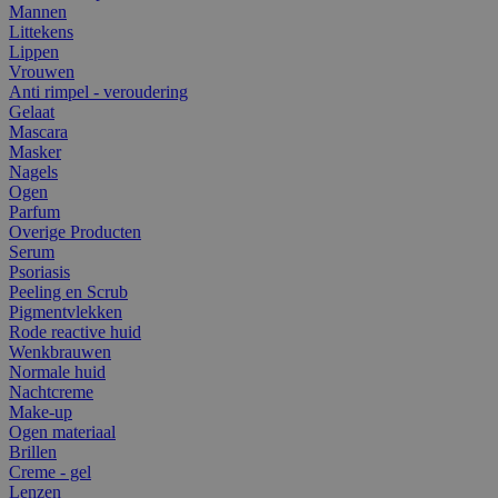
Mannen
Littekens
Lippen
Vrouwen
Anti rimpel - veroudering
Gelaat
Mascara
Masker
Nagels
Ogen
Parfum
Overige Producten
Serum
Psoriasis
Peeling en Scrub
Pigmentvlekken
Rode reactive huid
Wenkbrauwen
Normale huid
Nachtcreme
Make-up
Ogen materiaal
Brillen
Creme - gel
Lenzen