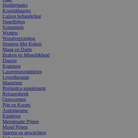
Huidirritaties
Koortsblaasjes
Luizen behandeling
Nagelbijten
Schimmels
Wratten
Wondverzorging
Stoppen Met Roken
Maag en Darm
Braken en Misselijkheid
Diarree
Krampen
Laxeeringsmiddelen
Levertherapie
Maagzuur
Probiotica supplement
Reisapotheek
Ontwormen
Pijn en Koorts
Antimigraine
Kinderen
Menstruatie Pijnen
Mond Pijnen
Spieren en gewrichten