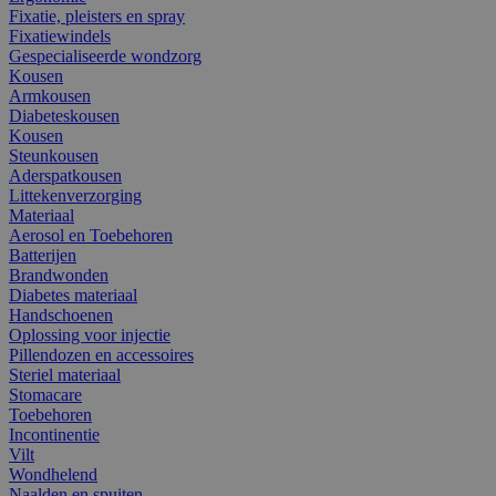
Fixatie, pleisters en spray
Fixatiewindels
Gespecialiseerde wondzorg
Kousen
Armkousen
Diabeteskousen
Kousen
Steunkousen
Aderspatkousen
Littekenverzorging
Materiaal
Aerosol en Toebehoren
Batterijen
Brandwonden
Diabetes materiaal
Handschoenen
Oplossing voor injectie
Pillendozen en accessoires
Steriel materiaal
Stomacare
Toebehoren
Incontinentie
Vilt
Wondhelend
Naalden en spuiten