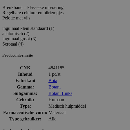
Breukband – klassieke uitvoering
Regelbare ceintuur en bilriempjes
Pelotte met vijs
inguinaal klein standaard (1)
anatomisch (2)
inguinaal groot (3)
Scrotaal (4)
Productinformatie
CNK
4841185
Inhoud
1 pc/st
Fabrikant
Bota
Gamma:
Botani
Subgamma:
Botani Links
Gebruik:
Humaan
Type:
Medisch hulpmiddel
Farmaceutische vorm:
Materiaal
Type gebruiker:
Alle