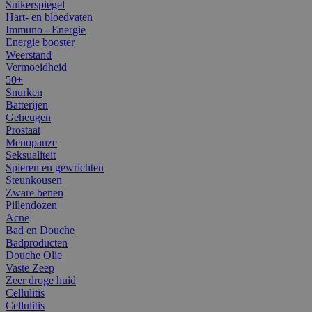
Suikerspiegel
Hart- en bloedvaten
Immuno - Energie
Energie booster
Weerstand
Vermoeidheid
50+
Snurken
Batterijen
Geheugen
Prostaat
Menopauze
Seksualiteit
Spieren en gewrichten
Steunkousen
Zware benen
Pillendozen
Acne
Bad en Douche
Badproducten
Douche Olie
Vaste Zeep
Zeer droge huid
Cellulitis
Cellulitis