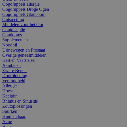
Oogdruppels allergie
Oogdruppels Droge Ogen
Oogdruppels Glaucoom
Ontsmetting
Middelen voor het Oor
Contraceptie
Condooms
Supplementen
Noodpil
Urinewegen en Prostaat
Overige geneesmiddelen
Hart en Vaatstelsel
Aambeien
Zware Benen
Doorbloeding
Verkoudheid
Allergie
Hoest
Keelpijn
Rhinitis en Sinusitis
Zoutoplossingen
Snurken
Huid en haar
Acne
Haar