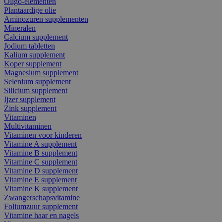
Oligo-elementen
Plantaardige olie
Aminozuren supplementen
Mineralen
Calcium supplement
Jodium tabletten
Kalium supplement
Koper supplement
Magnesium supplement
Selenium supplement
Silicium supplement
Ijzer supplement
Zink supplement
Vitaminen
Multivitaminen
Vitaminen voor kinderen
Vitamine A supplement
Vitamine B supplement
Vitamine C supplement
Vitamine D supplement
Vitamine E supplement
Vitamine K supplement
Zwangerschapsvitamine
Foliumzuur supplement
Vitamine haar en nagels