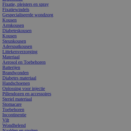
Fixatie, pleisters en spray
Fixatiewindels
Gespecialiseerde wondzorg
Kousen
Armkousen
Diabeteskousen
Kousen
Steunkousen
Aderspatkousen
Littekenverzorging
Materiaal
Aerosol en Toebehoren
Batterijen
Brandwonden
Diabetes materiaal
Handschoenen
Oplossing voor injectie
Pillendozen en accessoires
Steriel materiaal
Stomacare
Toebehoren
Incontinentie
Vilt
Wondhelend
Naalden en spuiten