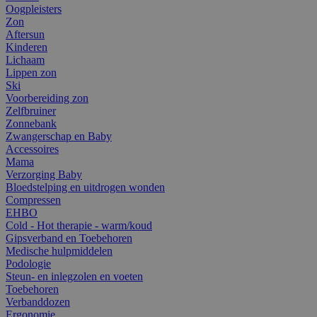
Oogpleisters
Zon
Aftersun
Kinderen
Lichaam
Lippen zon
Ski
Voorbereiding zon
Zelfbruiner
Zonnebank
Zwangerschap en Baby
Accessoires
Mama
Verzorging Baby
Bloedstelping en uitdrogen wonden
Compressen
EHBO
Cold - Hot therapie - warm/koud
Gipsverband en Toebehoren
Medische hulpmiddelen
Podologie
Steun- en inlegzolen en voeten
Toebehoren
Verbanddozen
Ergonomie