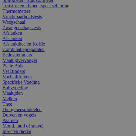
Spirometer - zuurstofmeter
Teststroken : bloed, speeksel, urine
Thermometers
Vruchtbaarheidstests
Weegschaal
Zwangerschapstests
Afslanken
Afslanken
Afslankthee en Koffie
Combinatiepreparaten
Eetlustremmers
Maaltijdvervanger
Platte Buik
Vet Binders
Vochtafdrijvers
Specifieke Voeding
Babyvoeding
Maaltijden
Melken
Thee
Diergeneesmiddelen
Duiven en vogels
Paarden
Mond, muil of snavel
Insecten dieren