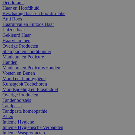
Deodorants
Haar en Hoofdhuid
Beschadigd haar en hoofdirritatie
Anti Roos
Haaruitval en Futloos Haar
Luizen haar
Gekleurd Haar
Haarvitaminen
Overige Producten
Shampoo en conditionner
Manicure en Pedicure
Handen
Manicure en Pedicure/Handen
Voeten en Benen
Mond en Tandhygiëne
Kunstgebit Toebehoren
Mondspoeling en Flosmiddel
Overige Producten
Tandenborstels
Tandpasta
Tandpasta homeopathie
Aften
Intieme Hygiëne
Intieme Hygienische Verbanden
Intieme Wasproducten