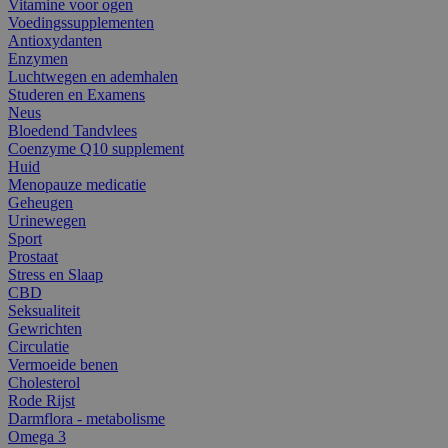
Vitamine voor ogen
Voedingssupplementen
Antioxydanten
Enzymen
Luchtwegen en ademhalen
Studeren en Examens
Neus
Bloedend Tandvlees
Coenzyme Q10 supplement
Huid
Menopauze medicatie
Geheugen
Urinewegen
Sport
Prostaat
Stress en Slaap
CBD
Seksualiteit
Gewrichten
Circulatie
Vermoeide benen
Cholesterol
Rode Rijst
Darmflora - metabolisme
Omega 3