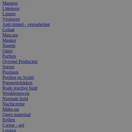
Mannen
Littekens
Lippen
Vrouwen
Anti rimpel - veroudering
Gelaat
Mascara
Masker
Nagels
Ogen
Parfum
Overige Producten
Serum
Psoriasis
Peeling en Scrub
Pigmentvlekken
Rode reactive huid
Wenkbrauwen
Normale huid
Nachtcreme
Make-up
Ogen materiaal
Brillen
Creme - gel
Lenzen