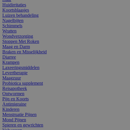
Huidirritaties
Koortsblaasjes
Luizen behandeling
Nagelbijten
Schimmels
Wratten
Wondverzorging
Stoppen Met Roken
Maag en Darm
Braken en Misselijkheid
Diarree
Krampen
Laxeeringsmiddelen
Levertherapie
Maagzuur
Probiotica supplement
Reisapotheek
Ontwormen
Pijn en Koorts
Antimigraine
Kinderen
Menstruatie Pijnen
Mond Pijnen
Spieren en gewrichten