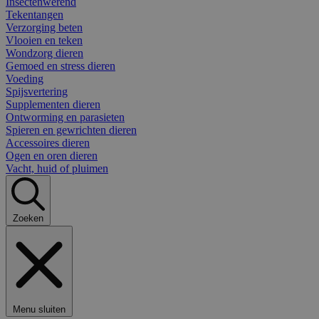
Insectenwerend
Tekentangen
Verzorging beten
Vlooien en teken
Wondzorg dieren
Gemoed en stress dieren
Voeding
Spijsvertering
Supplementen dieren
Ontworming en parasieten
Spieren en gewrichten dieren
Accessoires dieren
Ogen en oren dieren
Vacht, huid of pluimen
Zoeken
Menu sluiten