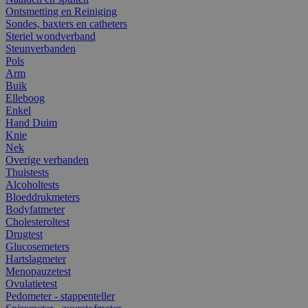
Ontsmetting en Reiniging
Sondes, baxters en catheters
Steriel wondverband
Steunverbanden
Pols
Arm
Buik
Elleboog
Enkel
Hand Duim
Knie
Nek
Overige verbanden
Thuistests
Alcoholtests
Bloeddrukmeters
Bodyfatmeter
Cholesteroltest
Drugtest
Glucosemeters
Hartslagmeter
Menopauzetest
Ovulatietest
Pedometer - stappenteller