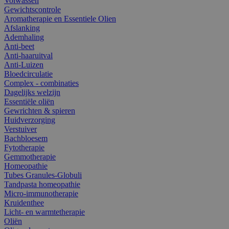
Volwassen
Gewichtscontrole
Aromatherapie en Essentiele Olien
Afslanking
Ademhaling
Anti-beet
Anti-haaruitval
Anti-Luizen
Bloedcirculatie
Complex - combinaties
Dagelijks welzijn
Essentiële oliën
Gewrichten & spieren
Huidverzorging
Verstuiver
Bachbloesem
Fytotherapie
Gemmotherapie
Homeopathie
Tubes Granules-Globuli
Tandpasta homeopathie
Micro-immunotherapie
Kruidenthee
Licht- en warmtetherapie
Oliën