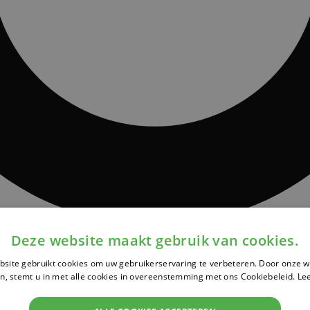
Deze website maakt gebruik van cookies.
site gebruikt cookies om uw gebruikerservaring te verbeteren. Door onze w
n, stemt u in met alle cookies in overeenstemming met ons Cookiebeleid.
Le