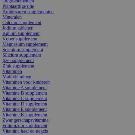
Oligo-elementen
Plantaardige olie
Aminozuren supplementen
Mineralen
Calcium supplement
Jodium tabletten
Kalium supplement
Koper supplement
Magnesium supplement
Selenium supplement
Silicium supplement
Ijzer supplement
Zink supplement
Vitaminen
Multivitaminen
Vitaminen voor kinderen
Vitamine A supplement
Vitamine B supplement
Vitamine C supplement
Vitamine D supplement
Vitamine E supplement
Vitamine K supplement
Zwangerschapsvitamine
Foliumzuur supplement
Vitamine haar en nagels