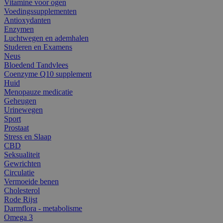
Vitamine voor ogen
Voedingssupplementen
Antioxydanten
Enzymen
Luchtwegen en ademhalen
Studeren en Examens
Neus
Bloedend Tandvlees
Coenzyme Q10 supplement
Huid
Menopauze medicatie
Geheugen
Urinewegen
Sport
Prostaat
Stress en Slaap
CBD
Seksualiteit
Gewrichten
Circulatie
Vermoeide benen
Cholesterol
Rode Rijst
Darmflora - metabolisme
Omega 3