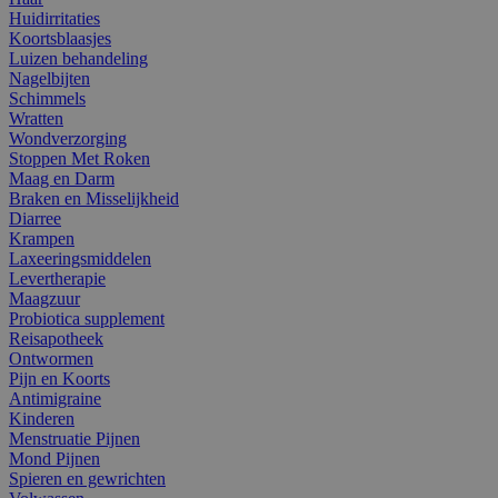
Huidirritaties
Koortsblaasjes
Luizen behandeling
Nagelbijten
Schimmels
Wratten
Wondverzorging
Stoppen Met Roken
Maag en Darm
Braken en Misselijkheid
Diarree
Krampen
Laxeeringsmiddelen
Levertherapie
Maagzuur
Probiotica supplement
Reisapotheek
Ontwormen
Pijn en Koorts
Antimigraine
Kinderen
Menstruatie Pijnen
Mond Pijnen
Spieren en gewrichten