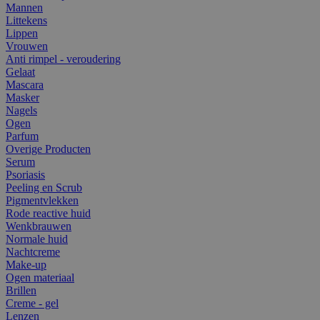
Mannen
Littekens
Lippen
Vrouwen
Anti rimpel - veroudering
Gelaat
Mascara
Masker
Nagels
Ogen
Parfum
Overige Producten
Serum
Psoriasis
Peeling en Scrub
Pigmentvlekken
Rode reactive huid
Wenkbrauwen
Normale huid
Nachtcreme
Make-up
Ogen materiaal
Brillen
Creme - gel
Lenzen