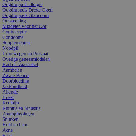
Oogdruppels allergie
Oogdruppels Droge Ogen
Oogdruppels Glaucoom
Ontsmetting
Middelen voor het Oor
Contraceptie
Condooms
Supplementen
Noodpil
Urinewegen en Prostaat
Overige geneesmiddelen
Hart en Vaatstelsel
Aambeien
Zware Benen
Doorbloeding
Verkoudheid
Allergie
Hoest
Keelpijn
Rhinitis en Sinusitis
Zoutoplossingen
Snurken
Huid en haar
Acne
Haar