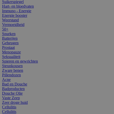
Suikerspiegel
Hart- en bloedvaten
Immuno - Energie
Energie booster
Weerstand
Vermoeidheid
50+
Snurken
Batterijen
Geheugen
Prostaat
Menopauze
Seksualiteit
Spieren en gewrichten
Steunkousen
Zware benen
Pillendozen
Acne
Bad en Douche
Badproducten
Douche Olie
Vaste Zeep
Zeer droge huid
Cellulitis
Cellulitis