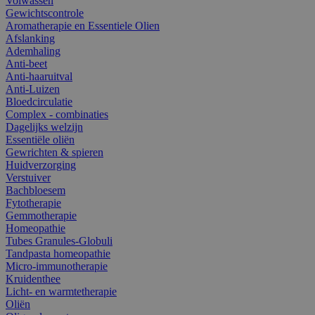
Volwassen
Gewichtscontrole
Aromatherapie en Essentiele Olien
Afslanking
Ademhaling
Anti-beet
Anti-haaruitval
Anti-Luizen
Bloedcirculatie
Complex - combinaties
Dagelijks welzijn
Essentiële oliën
Gewrichten & spieren
Huidverzorging
Verstuiver
Bachbloesem
Fytotherapie
Gemmotherapie
Homeopathie
Tubes Granules-Globuli
Tandpasta homeopathie
Micro-immunotherapie
Kruidenthee
Licht- en warmtetherapie
Oliën