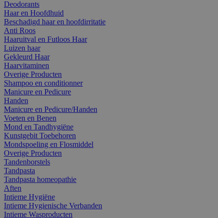
Deodorants
Haar en Hoofdhuid
Beschadigd haar en hoofdirritatie
Anti Roos
Haaruitval en Futloos Haar
Luizen haar
Gekleurd Haar
Haarvitaminen
Overige Producten
Shampoo en conditionner
Manicure en Pedicure
Handen
Manicure en Pedicure/Handen
Voeten en Benen
Mond en Tandhygiëne
Kunstgebit Toebehoren
Mondspoeling en Flosmiddel
Overige Producten
Tandenborstels
Tandpasta
Tandpasta homeopathie
Aften
Intieme Hygiëne
Intieme Hygienische Verbanden
Intieme Wasproducten