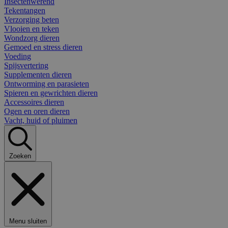
Insectenwerend
Tekentangen
Verzorging beten
Vlooien en teken
Wondzorg dieren
Gemoed en stress dieren
Voeding
Spijsvertering
Supplementen dieren
Ontworming en parasieten
Spieren en gewrichten dieren
Accessoires dieren
Ogen en oren dieren
Vacht, huid of pluimen
Zoeken
Menu sluiten