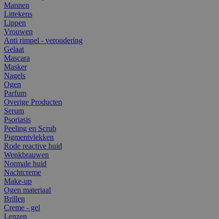
Mannen
Littekens
Lippen
Vrouwen
Anti rimpel - veroudering
Gelaat
Mascara
Masker
Nagels
Ogen
Parfum
Overige Producten
Serum
Psoriasis
Peeling en Scrub
Pigmentvlekken
Rode reactive huid
Wenkbrauwen
Normale huid
Nachtcreme
Make-up
Ogen materiaal
Brillen
Creme - gel
Lenzen