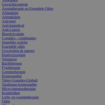
Volwassen
Gewichtscontrole
Aromatherapie en Essentiele Olien
Afslanking
Ademhaling
Anti-beet
Anti-haaruitval
Anti-Luizen
Bloedcirculatie
Complex - combinaties
Dagelijks welzijn
Essentiële oliën
Gewrichten & spieren
Huidverzorging
Verstuiver
Bachbloesem
Fytotherapie
Gemmotherapie
Homeopathie
Tubes Granules-Globuli
Tandpasta homeopathie
Micro-immunotherapie
Kruidenthee
Licht- en warmtetherapie
Oliën