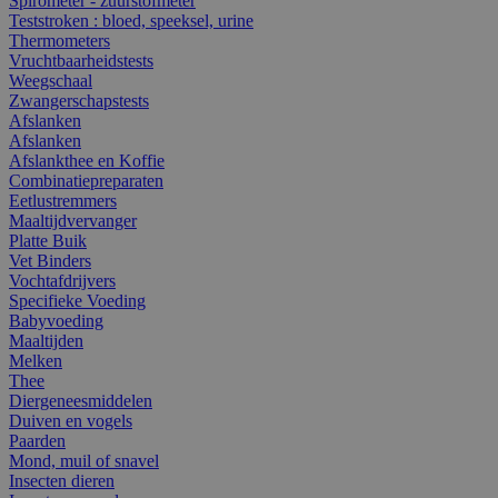
Spirometer - zuurstofmeter
Teststroken : bloed, speeksel, urine
Thermometers
Vruchtbaarheidstests
Weegschaal
Zwangerschapstests
Afslanken
Afslanken
Afslankthee en Koffie
Combinatiepreparaten
Eetlustremmers
Maaltijdvervanger
Platte Buik
Vet Binders
Vochtafdrijvers
Specifieke Voeding
Babyvoeding
Maaltijden
Melken
Thee
Diergeneesmiddelen
Duiven en vogels
Paarden
Mond, muil of snavel
Insecten dieren