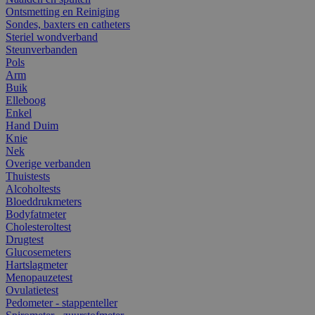
Ontsmetting en Reiniging
Sondes, baxters en catheters
Steriel wondverband
Steunverbanden
Pols
Arm
Buik
Elleboog
Enkel
Hand Duim
Knie
Nek
Overige verbanden
Thuistests
Alcoholtests
Bloeddrukmeters
Bodyfatmeter
Cholesteroltest
Drugtest
Glucosemeters
Hartslagmeter
Menopauzetest
Ovulatietest
Pedometer - stappenteller