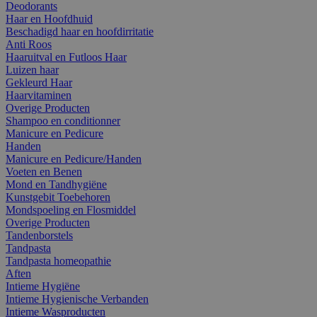
Deodorants
Haar en Hoofdhuid
Beschadigd haar en hoofdirritatie
Anti Roos
Haaruitval en Futloos Haar
Luizen haar
Gekleurd Haar
Haarvitaminen
Overige Producten
Shampoo en conditionner
Manicure en Pedicure
Handen
Manicure en Pedicure/Handen
Voeten en Benen
Mond en Tandhygiëne
Kunstgebit Toebehoren
Mondspoeling en Flosmiddel
Overige Producten
Tandenborstels
Tandpasta
Tandpasta homeopathie
Aften
Intieme Hygiëne
Intieme Hygienische Verbanden
Intieme Wasproducten