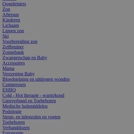
Oogpleisters
Zon
Aftersun
Kinderen
Lichaam
Lippen zon
Ski
Voorbereiding zon
Zelfbruiner
Zonnebank
Zwangerschap en Baby
Accessoires
Mama
Verzorging Baby
Bloedstelping en uitdrogen wonden
Compressen
EHBO
Cold - Hot therapie - warm/koud
Gipsverband en Toebehoren
Medische hulpmiddelen
Podologie
Steun- en inlegzolen en voeten
Toebehoren
Verbanddozen
Ergonomie