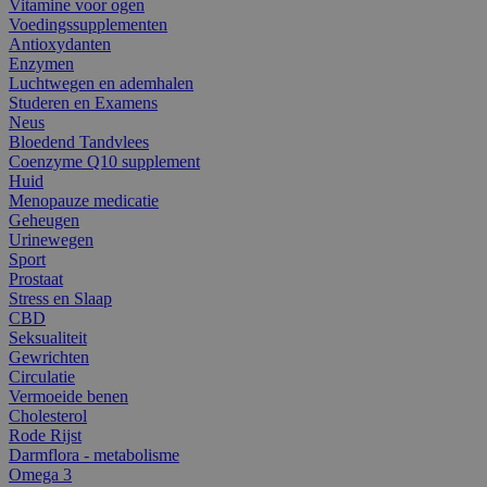
Vitamine voor ogen
Voedingssupplementen
Antioxydanten
Enzymen
Luchtwegen en ademhalen
Studeren en Examens
Neus
Bloedend Tandvlees
Coenzyme Q10 supplement
Huid
Menopauze medicatie
Geheugen
Urinewegen
Sport
Prostaat
Stress en Slaap
CBD
Seksualiteit
Gewrichten
Circulatie
Vermoeide benen
Cholesterol
Rode Rijst
Darmflora - metabolisme
Omega 3