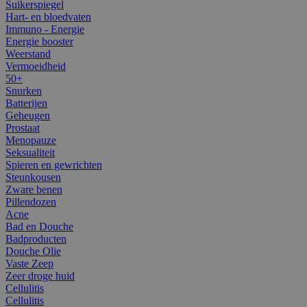
Suikerspiegel
Hart- en bloedvaten
Immuno - Energie
Energie booster
Weerstand
Vermoeidheid
50+
Snurken
Batterijen
Geheugen
Prostaat
Menopauze
Seksualiteit
Spieren en gewrichten
Steunkousen
Zware benen
Pillendozen
Acne
Bad en Douche
Badproducten
Douche Olie
Vaste Zeep
Zeer droge huid
Cellulitis
Cellulitis