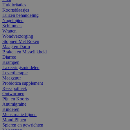
Huidirritaties
Koortsblaasjes
Luizen behandeling
Nagelbijten
Schimmels
Wratten
Wondverzorging
Stoppen Met Roken
Maag en Darm
Braken en Misselijkheid
Diarree
Krampen
Laxeeringsmiddelen
Levertherapie
Maagzuur
Probiotica supplement
Reisapotheek
Ontwormen
Pijn en Koorts
Antimigraine
Kinderen
Menstruatie Pijnen
Mond Pijnen
Spieren en gewrichten