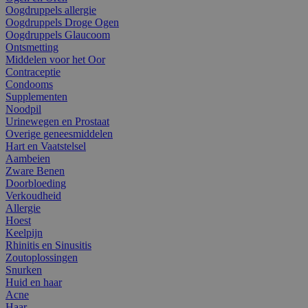
Oogdruppels allergie
Oogdruppels Droge Ogen
Oogdruppels Glaucoom
Ontsmetting
Middelen voor het Oor
Contraceptie
Condooms
Supplementen
Noodpil
Urinewegen en Prostaat
Overige geneesmiddelen
Hart en Vaatstelsel
Aambeien
Zware Benen
Doorbloeding
Verkoudheid
Allergie
Hoest
Keelpijn
Rhinitis en Sinusitis
Zoutoplossingen
Snurken
Huid en haar
Acne
Haar