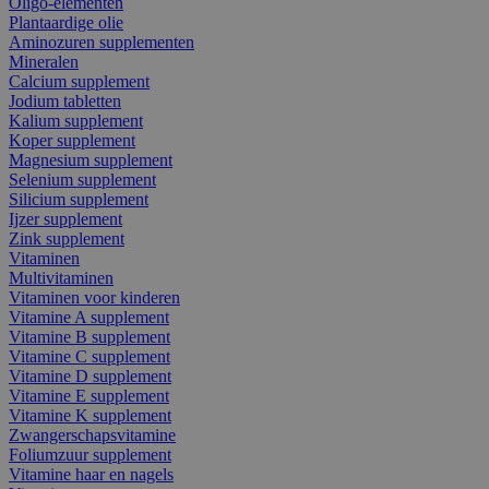
Oligo-elementen
Plantaardige olie
Aminozuren supplementen
Mineralen
Calcium supplement
Jodium tabletten
Kalium supplement
Koper supplement
Magnesium supplement
Selenium supplement
Silicium supplement
Ijzer supplement
Zink supplement
Vitaminen
Multivitaminen
Vitaminen voor kinderen
Vitamine A supplement
Vitamine B supplement
Vitamine C supplement
Vitamine D supplement
Vitamine E supplement
Vitamine K supplement
Zwangerschapsvitamine
Foliumzuur supplement
Vitamine haar en nagels