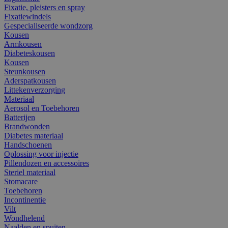
Fixatie, pleisters en spray
Fixatiewindels
Gespecialiseerde wondzorg
Kousen
Armkousen
Diabeteskousen
Kousen
Steunkousen
Aderspatkousen
Littekenverzorging
Materiaal
Aerosol en Toebehoren
Batterijen
Brandwonden
Diabetes materiaal
Handschoenen
Oplossing voor injectie
Pillendozen en accessoires
Steriel materiaal
Stomacare
Toebehoren
Incontinentie
Vilt
Wondhelend
Naalden en spuiten