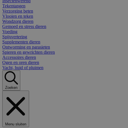
Insectenwerend
Tekentangen
Verzorging beten
Vlooien en teken
Wondzorg dieren
Gemoed en stress dieren
Voeding
Spijsvertering
Supplementen dieren
Ontworming en parasieten
Spieren en gewrichten dieren
Accessoires dieren
Ogen en oren dieren
Vacht, huid of pluimen
Zoeken
Menu sluiten