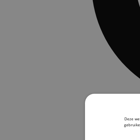
Deze web
gebruike