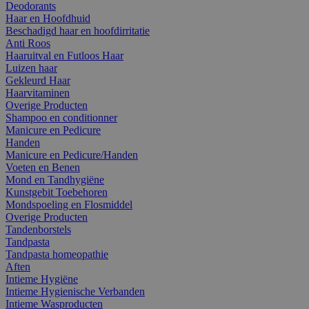
Deodorants
Haar en Hoofdhuid
Beschadigd haar en hoofdirritatie
Anti Roos
Haaruitval en Futloos Haar
Luizen haar
Gekleurd Haar
Haarvitaminen
Overige Producten
Shampoo en conditionner
Manicure en Pedicure
Handen
Manicure en Pedicure/Handen
Voeten en Benen
Mond en Tandhygiëne
Kunstgebit Toebehoren
Mondspoeling en Flosmiddel
Overige Producten
Tandenborstels
Tandpasta
Tandpasta homeopathie
Aften
Intieme Hygiëne
Intieme Hygienische Verbanden
Intieme Wasproducten