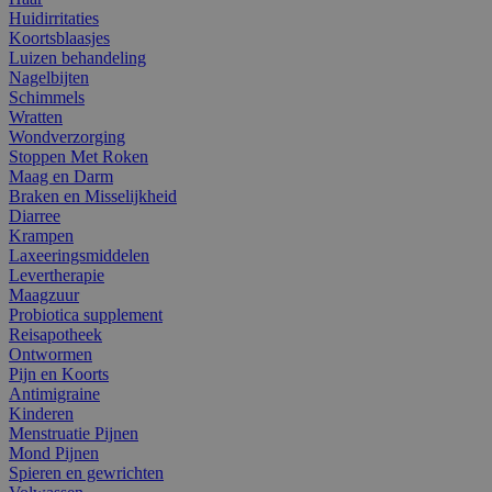
Huidirritaties
Koortsblaasjes
Luizen behandeling
Nagelbijten
Schimmels
Wratten
Wondverzorging
Stoppen Met Roken
Maag en Darm
Braken en Misselijkheid
Diarree
Krampen
Laxeeringsmiddelen
Levertherapie
Maagzuur
Probiotica supplement
Reisapotheek
Ontwormen
Pijn en Koorts
Antimigraine
Kinderen
Menstruatie Pijnen
Mond Pijnen
Spieren en gewrichten