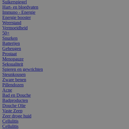
Suikerspiegel
Hart- en bloedvaten
Immuno - Energie
Energie booster
Weerstand
Vermoeidheid
50+
Snurken
Batterijen
Geheugen
Prostaat
Menopauze
Seksualiteit
Spieren en gewrichten
Steunkousen
Zware benen
Pillendozen
Acne
Bad en Douche
Badproducten
Douche Olie
Vaste Zeep
Zeer droge huid
Cellulitis
Cellulitis