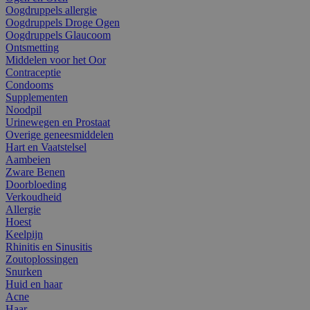
Oogdruppels allergie
Oogdruppels Droge Ogen
Oogdruppels Glaucoom
Ontsmetting
Middelen voor het Oor
Contraceptie
Condooms
Supplementen
Noodpil
Urinewegen en Prostaat
Overige geneesmiddelen
Hart en Vaatstelsel
Aambeien
Zware Benen
Doorbloeding
Verkoudheid
Allergie
Hoest
Keelpijn
Rhinitis en Sinusitis
Zoutoplossingen
Snurken
Huid en haar
Acne
Haar