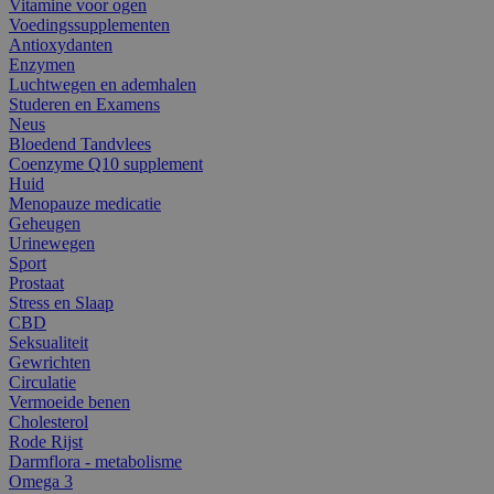
Vitamine voor ogen
Voedingssupplementen
Antioxydanten
Enzymen
Luchtwegen en ademhalen
Studeren en Examens
Neus
Bloedend Tandvlees
Coenzyme Q10 supplement
Huid
Menopauze medicatie
Geheugen
Urinewegen
Sport
Prostaat
Stress en Slaap
CBD
Seksualiteit
Gewrichten
Circulatie
Vermoeide benen
Cholesterol
Rode Rijst
Darmflora - metabolisme
Omega 3