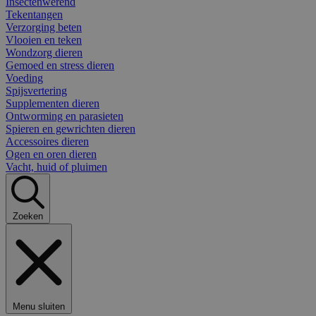
Insectenwerend
Tekentangen
Verzorging beten
Vlooien en teken
Wondzorg dieren
Gemoed en stress dieren
Voeding
Spijsvertering
Supplementen dieren
Ontworming en parasieten
Spieren en gewrichten dieren
Accessoires dieren
Ogen en oren dieren
Vacht, huid of pluimen
Zoeken
Menu sluiten