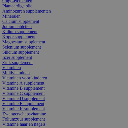
Oligo-elementen
Plantaardige olie
Aminozuren supplementen
Mineralen
Calcium supplement
Jodium tabletten
Kalium supplement
Koper supplement
Magnesium supplement
Selenium supplement
Silicium supplement
Ijzer supplement
Zink supplement
Vitaminen
Multivitaminen
Vitaminen voor kinderen
Vitamine A supplement
Vitamine B supplement
Vitamine C supplement
Vitamine D supplement
Vitamine E supplement
Vitamine K supplement
Zwangerschapsvitamine
Foliumzuur supplement
Vitamine haar en nagels