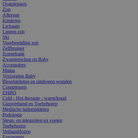
Oogpleisters
Zon
Aftersun
Kinderen
Lichaam
Lippen zon
Ski
Voorbereiding zon
Zelfbruiner
Zonnebank
Zwangerschap en Baby
Accessoires
Mama
Verzorging Baby
Bloedstelping en uitdrogen wonden
Compressen
EHBO
Cold - Hot therapie - warm/koud
Gipsverband en Toebehoren
Medische hulpmiddelen
Podologie
Steun- en inlegzolen en voeten
Toebehoren
Verbanddozen
Ergonomie