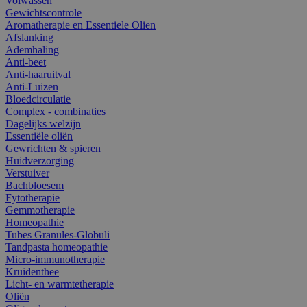
Volwassen
Gewichtscontrole
Aromatherapie en Essentiele Olien
Afslanking
Ademhaling
Anti-beet
Anti-haaruitval
Anti-Luizen
Bloedcirculatie
Complex - combinaties
Dagelijks welzijn
Essentiële oliën
Gewrichten & spieren
Huidverzorging
Verstuiver
Bachbloesem
Fytotherapie
Gemmotherapie
Homeopathie
Tubes Granules-Globuli
Tandpasta homeopathie
Micro-immunotherapie
Kruidenthee
Licht- en warmtetherapie
Oliën