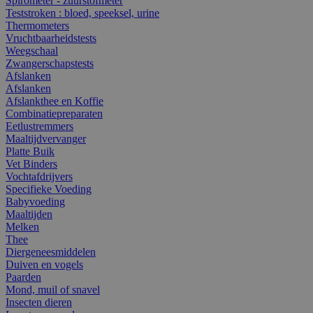
Spirometer - zuurstofmeter
Teststroken : bloed, speeksel, urine
Thermometers
Vruchtbaarheidstests
Weegschaal
Zwangerschapstests
Afslanken
Afslanken
Afslankthee en Koffie
Combinatiepreparaten
Eetlustremmers
Maaltijdvervanger
Platte Buik
Vet Binders
Vochtafdrijvers
Specifieke Voeding
Babyvoeding
Maaltijden
Melken
Thee
Diergeneesmiddelen
Duiven en vogels
Paarden
Mond, muil of snavel
Insecten dieren