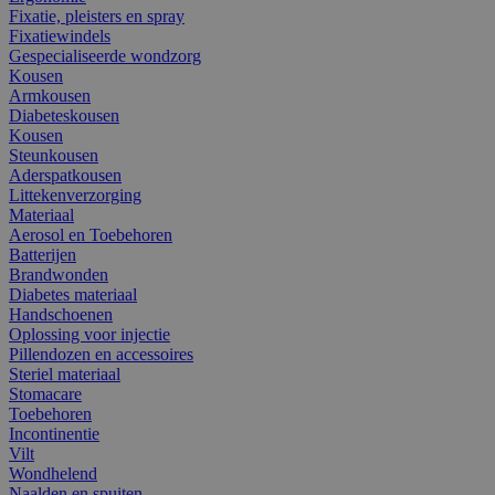
Fixatie, pleisters en spray
Fixatiewindels
Gespecialiseerde wondzorg
Kousen
Armkousen
Diabeteskousen
Kousen
Steunkousen
Aderspatkousen
Littekenverzorging
Materiaal
Aerosol en Toebehoren
Batterijen
Brandwonden
Diabetes materiaal
Handschoenen
Oplossing voor injectie
Pillendozen en accessoires
Steriel materiaal
Stomacare
Toebehoren
Incontinentie
Vilt
Wondhelend
Naalden en spuiten