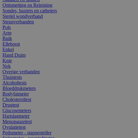
Ontsmetting en Reiniging
Sondes, baxters en catheters
Steriel wondverband
Steunverbanden
Pols
Arm
Buik
Elleboog
Enkel
Hand Duim
Knie
Nek
Overige verbanden
Thuistests
Alcoholtests
Bloeddrukmeters
Bodyfatmeter
Cholesteroltest
Drugtest
Glucosemeters
Hartslagmeter
Menopauzetest
Ovulatietest
Pedometer - stappenteller