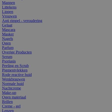
Mannen
Littekens
Lippen
Vrouwen
Anti rimpel - veroudering
Gelaat
Mascara
Masker
Nagels
Ogen
Parfum
Overige Producten
Serum
Psoriasis
Peeling en Scrub
Pigmentvlekken
Rode reactive huid
Wenkbrauwen
Normale huid
Nachtcreme
Make-up
Ogen materiaal
Brillen
Creme - gel
Lenzen