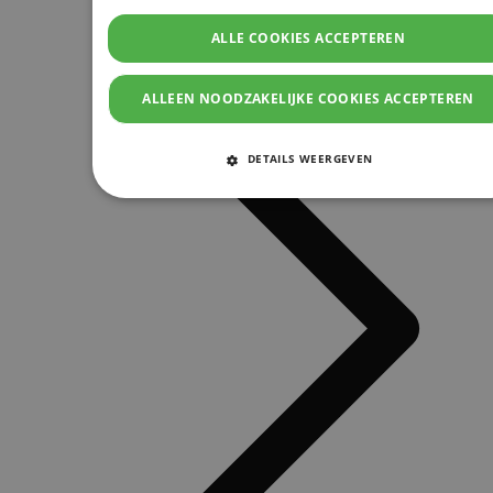
ALLE COOKIES ACCEPTEREN
ALLEEN NOODZAKELIJKE COOKIES ACCEPTEREN
DETAILS WEERGEVEN
STRIKT NOODZAKELIJKE COOKIES
PRESTATIE COOKIES
TARGETING COOKIES
FUNCTIONELE COOKIES
Strikt noodzakelijke cookies
Prestatie cookies