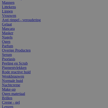
Mannen
Littekens
Lippen
Vrouwen
Anti rimpel - veroudering
Gelaat
Mascara
Masker
Nagels
Ogen
Parfum
Overige Producten
Serum
Psoriasis
Peeling en Scrub
Pigmentvlekken
Rode reactive huid
Wenkbrauwen
Normale huid
Nachtcreme
Make-up
Ogen materiaal
Brillen
Creme - gel
Lenzen