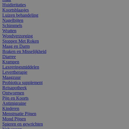
Huidirritaties
Koortsblaasjes
Luizen behandeling
Nagelbijten
Schimmels
Wratten
Wondverzorging
Stoppen Met Roken
Maag en Darm
Braken en Misselijkheid
Diarree
Krampen
Laxeeringsmiddelen
Levertherapie
Maagzuur
Probiotica supplement
Reisapotheek
Ontwormen
Pijn en Koorts
Antimigraine
Kinderen
Menstruatie Pijnen
Mond Pijnen
Spieren en gewrichten