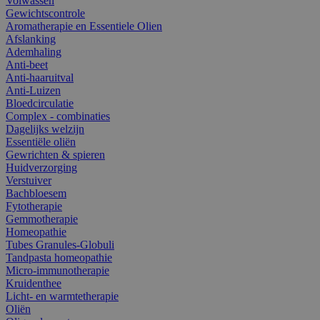
Volwassen
Gewichtscontrole
Aromatherapie en Essentiele Olien
Afslanking
Ademhaling
Anti-beet
Anti-haaruitval
Anti-Luizen
Bloedcirculatie
Complex - combinaties
Dagelijks welzijn
Essentiële oliën
Gewrichten & spieren
Huidverzorging
Verstuiver
Bachbloesem
Fytotherapie
Gemmotherapie
Homeopathie
Tubes Granules-Globuli
Tandpasta homeopathie
Micro-immunotherapie
Kruidenthee
Licht- en warmtetherapie
Oliën