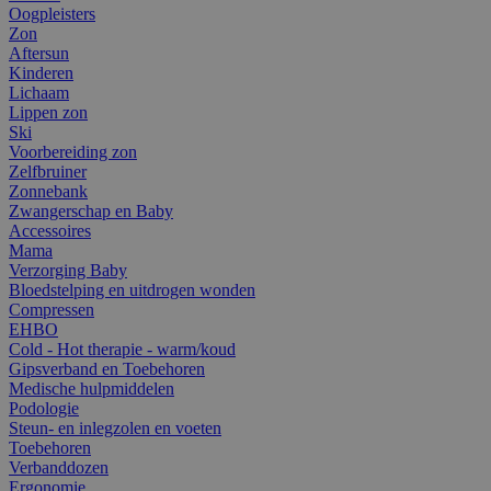
Oogpleisters
Zon
Aftersun
Kinderen
Lichaam
Lippen zon
Ski
Voorbereiding zon
Zelfbruiner
Zonnebank
Zwangerschap en Baby
Accessoires
Mama
Verzorging Baby
Bloedstelping en uitdrogen wonden
Compressen
EHBO
Cold - Hot therapie - warm/koud
Gipsverband en Toebehoren
Medische hulpmiddelen
Podologie
Steun- en inlegzolen en voeten
Toebehoren
Verbanddozen
Ergonomie