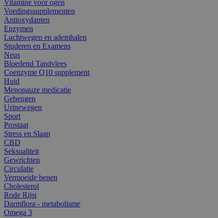
Vitamine voor ogen
Voedingssupplementen
Antioxydanten
Enzymen
Luchtwegen en ademhalen
Studeren en Examens
Neus
Bloedend Tandvlees
Coenzyme Q10 supplement
Huid
Menopauze medicatie
Geheugen
Urinewegen
Sport
Prostaat
Stress en Slaap
CBD
Seksualiteit
Gewrichten
Circulatie
Vermoeide benen
Cholesterol
Rode Rijst
Darmflora - metabolisme
Omega 3