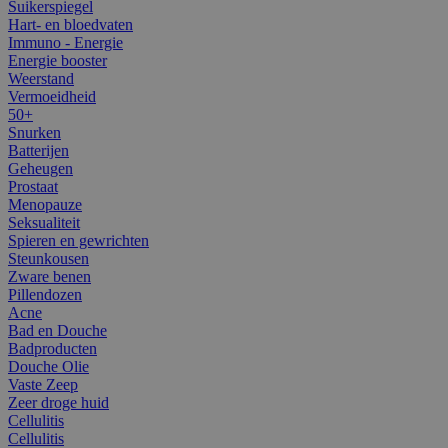
Suikerspiegel
Hart- en bloedvaten
Immuno - Energie
Energie booster
Weerstand
Vermoeidheid
50+
Snurken
Batterijen
Geheugen
Prostaat
Menopauze
Seksualiteit
Spieren en gewrichten
Steunkousen
Zware benen
Pillendozen
Acne
Bad en Douche
Badproducten
Douche Olie
Vaste Zeep
Zeer droge huid
Cellulitis
Cellulitis