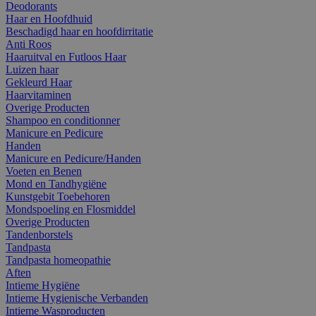
Deodorants
Haar en Hoofdhuid
Beschadigd haar en hoofdirritatie
Anti Roos
Haaruitval en Futloos Haar
Luizen haar
Gekleurd Haar
Haarvitaminen
Overige Producten
Shampoo en conditionner
Manicure en Pedicure
Handen
Manicure en Pedicure/Handen
Voeten en Benen
Mond en Tandhygiëne
Kunstgebit Toebehoren
Mondspoeling en Flosmiddel
Overige Producten
Tandenborstels
Tandpasta
Tandpasta homeopathie
Aften
Intieme Hygiëne
Intieme Hygienische Verbanden
Intieme Wasproducten