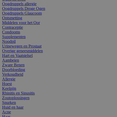
Oogdruppels allergie
Oogdruppels Droge Ogen
Oogdruppels Glaucoom
Ontsmetting
Middelen voor het Oor
Contraceptie
Condooms
Supplementen
Noodpil
Urinewegen en Prostaat
Overige geneesmiddelen
Hart en Vaatstelsel
Aambeien
Zware Benen
Doorbloeding
Verkoudheid
Allergie
Hoest
Keelpijn
Rhinitis en Sinusitis
Zoutoplossingen
Snurken
Huid en haar
Acne
Haar