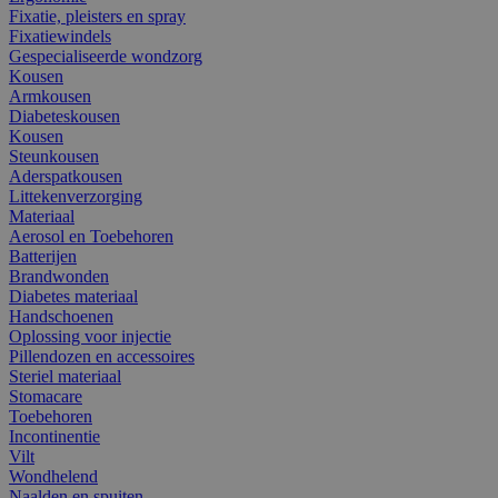
Fixatie, pleisters en spray
Fixatiewindels
Gespecialiseerde wondzorg
Kousen
Armkousen
Diabeteskousen
Kousen
Steunkousen
Aderspatkousen
Littekenverzorging
Materiaal
Aerosol en Toebehoren
Batterijen
Brandwonden
Diabetes materiaal
Handschoenen
Oplossing voor injectie
Pillendozen en accessoires
Steriel materiaal
Stomacare
Toebehoren
Incontinentie
Vilt
Wondhelend
Naalden en spuiten