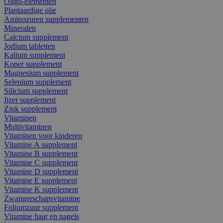
Oligo-elementen
Plantaardige olie
Aminozuren supplementen
Mineralen
Calcium supplement
Jodium tabletten
Kalium supplement
Koper supplement
Magnesium supplement
Selenium supplement
Silicium supplement
Ijzer supplement
Zink supplement
Vitaminen
Multivitaminen
Vitaminen voor kinderen
Vitamine A supplement
Vitamine B supplement
Vitamine C supplement
Vitamine D supplement
Vitamine E supplement
Vitamine K supplement
Zwangerschapsvitamine
Foliumzuur supplement
Vitamine haar en nagels