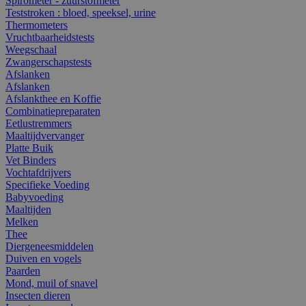
Spirometer - zuurstofmeter
Teststroken : bloed, speeksel, urine
Thermometers
Vruchtbaarheidstests
Weegschaal
Zwangerschapstests
Afslanken
Afslanken
Afslankthee en Koffie
Combinatiepreparaten
Eetlustremmers
Maaltijdvervanger
Platte Buik
Vet Binders
Vochtafdrijvers
Specifieke Voeding
Babyvoeding
Maaltijden
Melken
Thee
Diergeneesmiddelen
Duiven en vogels
Paarden
Mond, muil of snavel
Insecten dieren