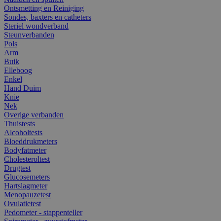
Ontsmetting en Reiniging
Sondes, baxters en catheters
Steriel wondverband
Steunverbanden
Pols
Arm
Buik
Elleboog
Enkel
Hand Duim
Knie
Nek
Overige verbanden
Thuistests
Alcoholtests
Bloeddrukmeters
Bodyfatmeter
Cholesteroltest
Drugtest
Glucosemeters
Hartslagmeter
Menopauzetest
Ovulatietest
Pedometer - stappenteller