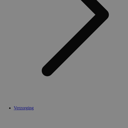
AWSALBCORS
1 week
Amazon.com Inc.
widget-
mediator.zopim.com
CookieScriptConsent
5 maanden 4
CookieScript
weken
.medibib.nl
Verzorging
Aanbieder