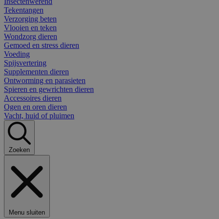
Insectenwerend
Tekentangen
Verzorging beten
Vlooien en teken
Wondzorg dieren
Gemoed en stress dieren
Voeding
Spijsvertering
Supplementen dieren
Ontworming en parasieten
Spieren en gewrichten dieren
Accessoires dieren
Ogen en oren dieren
Vacht, huid of pluimen
Zoeken
Menu sluiten