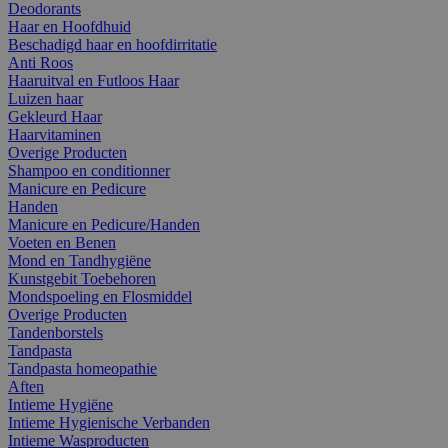
Deodorants
Haar en Hoofdhuid
Beschadigd haar en hoofdirritatie
Anti Roos
Haaruitval en Futloos Haar
Luizen haar
Gekleurd Haar
Haarvitaminen
Overige Producten
Shampoo en conditionner
Manicure en Pedicure
Handen
Manicure en Pedicure/Handen
Voeten en Benen
Mond en Tandhygiëne
Kunstgebit Toebehoren
Mondspoeling en Flosmiddel
Overige Producten
Tandenborstels
Tandpasta
Tandpasta homeopathie
Aften
Intieme Hygiëne
Intieme Hygienische Verbanden
Intieme Wasproducten