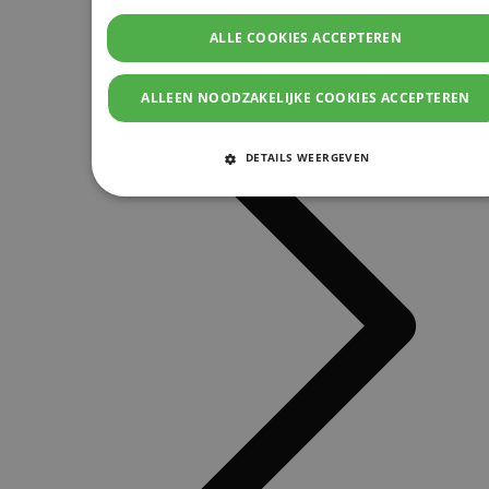
ALLE COOKIES ACCEPTEREN
ALLEEN NOODZAKELIJKE COOKIES ACCEPTEREN
DETAILS WEERGEVEN
STRIKT NOODZAKELIJKE COOKIES
PRESTATIE COOKIES
TARGETING COOKIES
FUNCTIONELE COOKIES
Strikt noodzakelijke cookies
Prestatie cookies