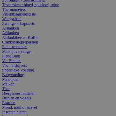
Spirometer - zuurstofmeter
Teststroken : bloed, speeksel, urine
Thermometers
Vruchtbaarheidstests
Weegschaal
Zwangerschapstests
Afslanken
Afslanken
Afslankthee en Koffie
Combinatiepreparaten
Eetlustremmers
Maaltijdvervanger
Platte Buik
Vet Binders
Vochtafdrijvers
Specifieke Voeding
Babyvoeding
Maaltijden
Melken
Thee
Diergeneesmiddelen
Duiven en vogels
Paarden
Mond, muil of snavel
Insecten dieren