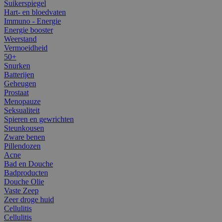
Suikerspiegel
Hart- en bloedvaten
Immuno - Energie
Energie booster
Weerstand
Vermoeidheid
50+
Snurken
Batterijen
Geheugen
Prostaat
Menopauze
Seksualiteit
Spieren en gewrichten
Steunkousen
Zware benen
Pillendozen
Acne
Bad en Douche
Badproducten
Douche Olie
Vaste Zeep
Zeer droge huid
Cellulitis
Cellulitis