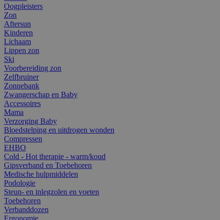
Oogpleisters
Zon
Aftersun
Kinderen
Lichaam
Lippen zon
Ski
Voorbereiding zon
Zelfbruiner
Zonnebank
Zwangerschap en Baby
Accessoires
Mama
Verzorging Baby
Bloedstelping en uitdrogen wonden
Compressen
EHBO
Cold - Hot therapie - warm/koud
Gipsverband en Toebehoren
Medische hulpmiddelen
Podologie
Steun- en inlegzolen en voeten
Toebehoren
Verbanddozen
Ergonomie