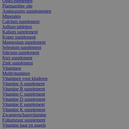
Oligo-elementen
Plantaardige olie
Aminozuren supplementen
Mineralen
Calcium supplement
Jodium tabletten
Kalium supplement
Koper supplement
Magnesium supplement
Selenium supplement
Silicium supplement
Ijzer supplement
Zink supplement
Vitaminen
Multivitaminen
Vitaminen voor kinderen
Vitamine A supplement
Vitamine B supplement
Vitamine C supplement
Vitamine D supplement
Vitamine E supplement
Vitamine K supplement
Zwangerschapsvitamine
Foliumzuur supplement
Vitamine haar en nagels