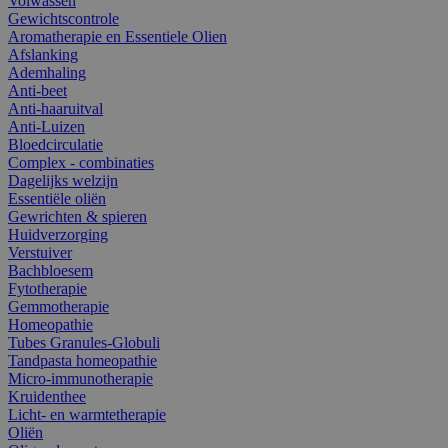
Volwassen
Gewichtscontrole
Aromatherapie en Essentiele Olien
Afslanking
Ademhaling
Anti-beet
Anti-haaruitval
Anti-Luizen
Bloedcirculatie
Complex - combinaties
Dagelijks welzijn
Essentiële oliën
Gewrichten & spieren
Huidverzorging
Verstuiver
Bachbloesem
Fytotherapie
Gemmotherapie
Homeopathie
Tubes Granules-Globuli
Tandpasta homeopathie
Micro-immunotherapie
Kruidenthee
Licht- en warmtetherapie
Oliën