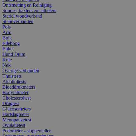
Ontsmetting en Reiniging
Sondes, baxters en catheters
Steriel wondverband
Steunverbanden
Pols
Arm
Buik
Elleboog
Enkel
Hand Duim
Knie
Nek
Overige verbanden
Thuistests
Alcoholtests
Bloeddrukmeters
Bodyfatmeter
Cholesteroltest
Drugtest
Glucosemeters
Hartslagmeter
Menopauzetest
Ovulatietest
Pedometer - stappenteller