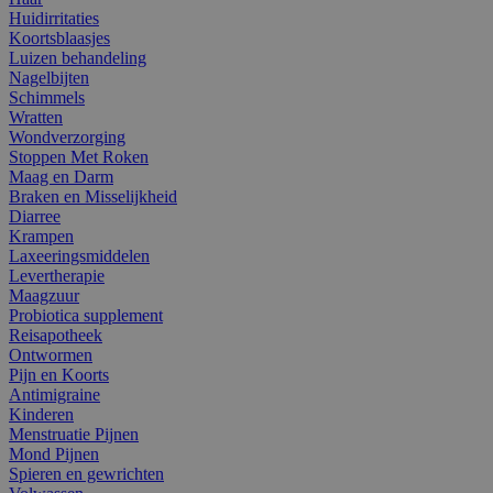
Huidirritaties
Koortsblaasjes
Luizen behandeling
Nagelbijten
Schimmels
Wratten
Wondverzorging
Stoppen Met Roken
Maag en Darm
Braken en Misselijkheid
Diarree
Krampen
Laxeeringsmiddelen
Levertherapie
Maagzuur
Probiotica supplement
Reisapotheek
Ontwormen
Pijn en Koorts
Antimigraine
Kinderen
Menstruatie Pijnen
Mond Pijnen
Spieren en gewrichten