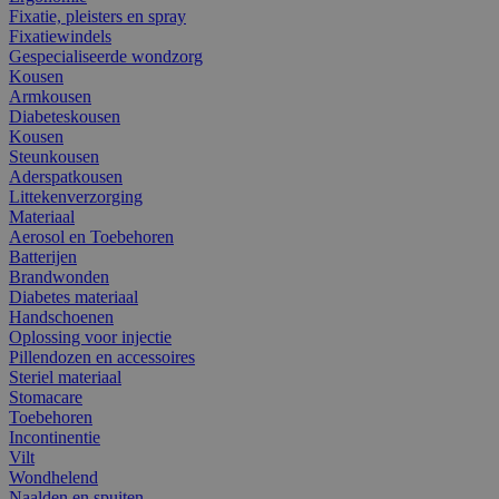
Fixatie, pleisters en spray
Fixatiewindels
Gespecialiseerde wondzorg
Kousen
Armkousen
Diabeteskousen
Kousen
Steunkousen
Aderspatkousen
Littekenverzorging
Materiaal
Aerosol en Toebehoren
Batterijen
Brandwonden
Diabetes materiaal
Handschoenen
Oplossing voor injectie
Pillendozen en accessoires
Steriel materiaal
Stomacare
Toebehoren
Incontinentie
Vilt
Wondhelend
Naalden en spuiten