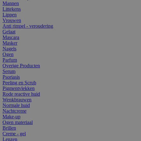
Mannen
Littekens
Lippen
Vrouwen
Anti rimpel - veroudering
Gelaat
Mascara
Masker
Nagels
Ogen
Parfum
Overige Producten
Serum
Psoriasis
Peeling en Scrub
Pigmentvlekken
Rode reactive huid
Wenkbrauwen
Normale huid
Nachtcreme
Make-up
Ogen materiaal
Brillen
Creme - gel
Lenzen