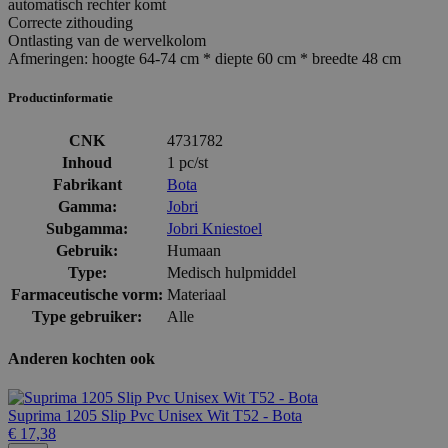
automatisch rechter komt
Correcte zithouding
Ontlasting van de wervelkolom
Afmeringen: hoogte 64-74 cm * diepte 60 cm * breedte 48 cm
Productinformatie
CNK
4731782
Inhoud
1 pc/st
Fabrikant
Bota
Gamma:
Jobri
Subgamma:
Jobri Kniestoel
Gebruik:
Humaan
Type:
Medisch hulpmiddel
Farmaceutische vorm:
Materiaal
Type gebruiker:
Alle
Anderen kochten ook
Suprima 1205 Slip Pvc Unisex Wit T52 - Bota
€ 17,38