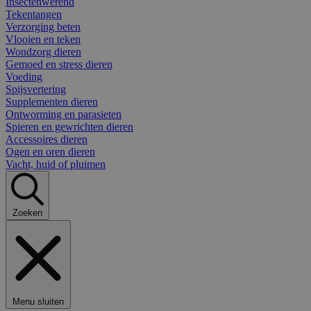
Insectenwerend
Tekentangen
Verzorging beten
Vlooien en teken
Wondzorg dieren
Gemoed en stress dieren
Voeding
Spijsvertering
Supplementen dieren
Ontworming en parasieten
Spieren en gewrichten dieren
Accessoires dieren
Ogen en oren dieren
Vacht, huid of pluimen
Zoeken
Menu sluiten