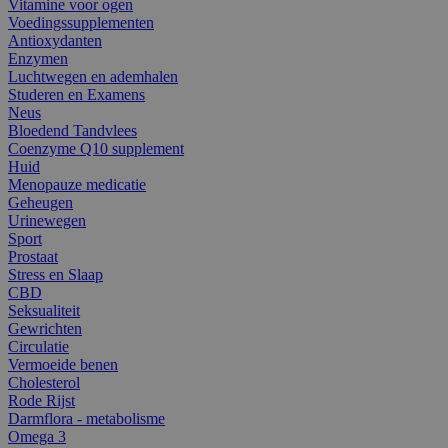
Vitamine voor ogen
Voedingssupplementen
Antioxydanten
Enzymen
Luchtwegen en ademhalen
Studeren en Examens
Neus
Bloedend Tandvlees
Coenzyme Q10 supplement
Huid
Menopauze medicatie
Geheugen
Urinewegen
Sport
Prostaat
Stress en Slaap
CBD
Seksualiteit
Gewrichten
Circulatie
Vermoeide benen
Cholesterol
Rode Rijst
Darmflora - metabolisme
Omega 3