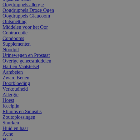
Oogdruppels allergie
Oogdruppels Droge Ogen
Oogdruppels Glaucoom
Ontsmetting
Middelen voor het Oor
Contraceptie
Condooms
Supplementen
Noodpil
Urinewegen en Prostaat
Overige geneesmiddelen
Hart en Vaatstelsel
Aambeien
Zware Benen
Doorbloeding
Verkoudheid
Allergie
Hoest
Keelpijn
Rhinitis en Sinusitis
Zoutoplossingen
Snurken
Huid en haar
Acne
Haar