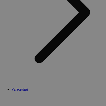
AWSALBCORS
1 week
Amazon.com Inc.
widget-
mediator.zopim.com
CookieScriptConsent
5 maanden 4
CookieScript
weken
.medibib.nl
Verzorging
Aanbieder