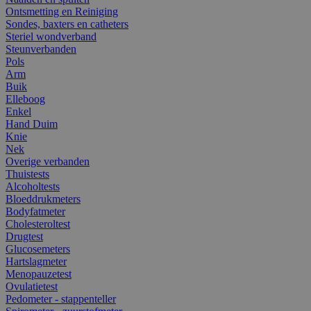
Ontsmetting en Reiniging
Sondes, baxters en catheters
Steriel wondverband
Steunverbanden
Pols
Arm
Buik
Elleboog
Enkel
Hand Duim
Knie
Nek
Overige verbanden
Thuistests
Alcoholtests
Bloeddrukmeters
Bodyfatmeter
Cholesteroltest
Drugtest
Glucosemeters
Hartslagmeter
Menopauzetest
Ovulatietest
Pedometer - stappenteller