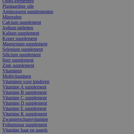
Oligo-elementen
Plantaardige olie
Aminozuren supplementen
Mineralen
Calcium supplement
Jodium tabletten
Kalium supplement
Koper supplement
Magnesium supplement
Selenium supplement
Silicium supplement
Ijzer supplement
Zink supplement
Vitaminen
Multivitaminen
Vitaminen voor kinderen
Vitamine A supplement
Vitamine B supplement
Vitamine C supplement
Vitamine D supplement
Vitamine E supplement
Vitamine K supplement
Zwangerschapsvitamine
Foliumzuur supplement
Vitamine haar en nagels