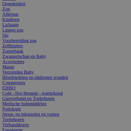
Oogpleisters
Zon
Aftersun
Kinderen
Lichaam
Lippen zon
Ski
Voorbereiding zon
Zelfbruiner
Zonnebank
Zwangerschap en Baby
Accessoires
Mama
Verzorging Baby
Bloedstelping en uitdrogen wonden
Compressen
EHBO
Cold - Hot therapie - warm/koud
Gipsverband en Toebehoren
Medische hulpmiddelen
Podologie
Steun- en inlegzolen en voeten
Toebehoren
Verbanddozen
Ergonomie