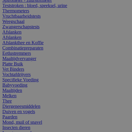
Spirometer - zuurstofmeter
Teststroken : bloed, speeksel, urine
Thermometers
Vruchtbaarheidstests
Weegschaal
Zwangerschapstests
Afslanken
Afslanken
Afslankthee en Koffie
Combinatiepreparaten
Eetlustremmers
Maaltijdvervanger
Platte Buik
Vet Binders
Vochtafdrijvers
Specifieke Voeding
Babyvoeding
Maaltijden
Melken
Thee
Diergeneesmiddelen
Duiven en vogels
Paarden
Mond, muil of snavel
Insecten dieren