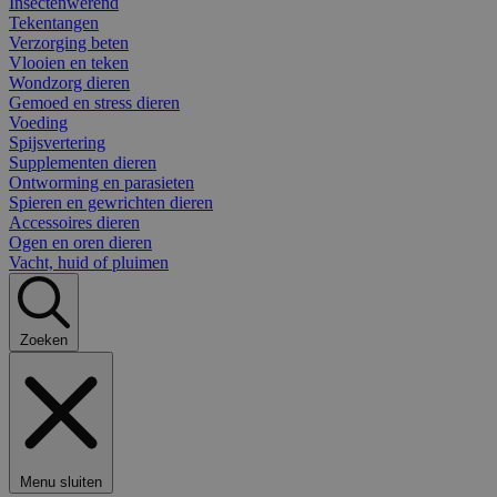
Insectenwerend
Tekentangen
Verzorging beten
Vlooien en teken
Wondzorg dieren
Gemoed en stress dieren
Voeding
Spijsvertering
Supplementen dieren
Ontworming en parasieten
Spieren en gewrichten dieren
Accessoires dieren
Ogen en oren dieren
Vacht, huid of pluimen
Zoeken
Menu sluiten