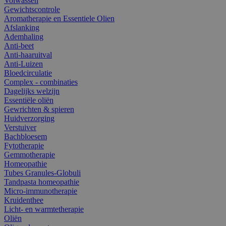
Volwassen
Gewichtscontrole
Aromatherapie en Essentiele Olien
Afslanking
Ademhaling
Anti-beet
Anti-haaruitval
Anti-Luizen
Bloedcirculatie
Complex - combinaties
Dagelijks welzijn
Essentiële oliën
Gewrichten & spieren
Huidverzorging
Verstuiver
Bachbloesem
Fytotherapie
Gemmotherapie
Homeopathie
Tubes Granules-Globuli
Tandpasta homeopathie
Micro-immunotherapie
Kruidenthee
Licht- en warmtetherapie
Oliën