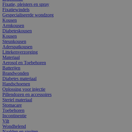
Fixatie, pleisters en spray
Fixatiewindels
Gespecialiseerde wondzorg
Kousen
Armkousen
Diabeteskousen
Kousen
Steunkousen
Aderspatkousen
Littekenverzorging
Materiaal
Aerosol en Toebehoren
Batterijen
Brandwonden
Diabetes materiaal
Handschoenen
Oplossing voor injectie
Pillendozen en accessoires
Steriel materiaal
Stomacare
Toebehoren
Incontinentie
Vilt
Wondhelend
Naalden en spuiten