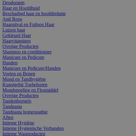
Deodorants
Haar en Hoofdhuid
Beschadigd haar en hoofdirritatie
Anti Roos
Haaruitval en Futloos Haar
Luizen haar
Gekleurd Haar
Haarvitaminen
Overige Producten
Shampoo en conditionner
Manicure en Pedicure
Handen
Manicure en Pedicure/Handen
Voeten en Benen
Mond en Tandhygiëne
Kunstgebit Toebehoren
Mondspoeling en Flosmiddel
Overige Producten
Tandenborstels
Tandpasta
Tandpasta homeopathie
Aften
Intieme Hygiëne
Intieme Hygienische Verbanden
Intieme Wasproducten