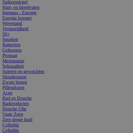
Suikerspiegel
Hart- en bloedvaten
Immuno - Energie
Energie booster
Weerstand
Vermoeidheid
50+
Snurken
Batterijen
Geheugen
Prostaat
Menopauze
Seksualiteit
Spieren en gewrichten
Steunkousen
Zware benen
Pillendozen
Acne
Bad en Douche
Badproducten
Douche Olie
Vaste Zeep
Zeer droge huid
Cellulitis
Cellulitis