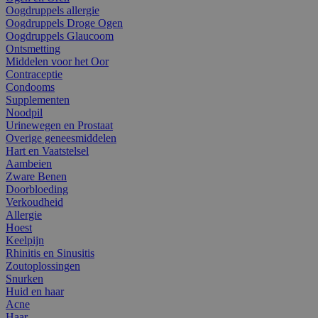
Oogdruppels allergie
Oogdruppels Droge Ogen
Oogdruppels Glaucoom
Ontsmetting
Middelen voor het Oor
Contraceptie
Condooms
Supplementen
Noodpil
Urinewegen en Prostaat
Overige geneesmiddelen
Hart en Vaatstelsel
Aambeien
Zware Benen
Doorbloeding
Verkoudheid
Allergie
Hoest
Keelpijn
Rhinitis en Sinusitis
Zoutoplossingen
Snurken
Huid en haar
Acne
Haar