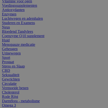
Vitamine voor ogen
Voedingssupplementen
Antioxydanten
Enzymen
Luchtwegen en ademhalen
Studeren en Examens
Neus
Bloedend Tandvlees
Coenzyme Q10 supplement
Huid
Menopauze medicatie
Geheugen
Urinewegen
Sport
Prostaat
Stress en Slaap
CBD
Seksualiteit
Gewrichten
Circulatie
Vermoeide benen
Cholesterol
Rode Rijst
Darmflora - metabolisme
Omega 3