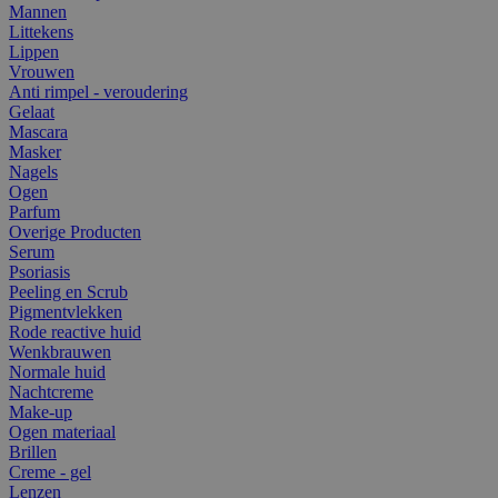
Mannen
Littekens
Lippen
Vrouwen
Anti rimpel - veroudering
Gelaat
Mascara
Masker
Nagels
Ogen
Parfum
Overige Producten
Serum
Psoriasis
Peeling en Scrub
Pigmentvlekken
Rode reactive huid
Wenkbrauwen
Normale huid
Nachtcreme
Make-up
Ogen materiaal
Brillen
Creme - gel
Lenzen