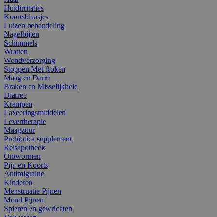
Huidirritaties
Koortsblaasjes
Luizen behandeling
Nagelbijten
Schimmels
Wratten
Wondverzorging
Stoppen Met Roken
Maag en Darm
Braken en Misselijkheid
Diarree
Krampen
Laxeeringsmiddelen
Levertherapie
Maagzuur
Probiotica supplement
Reisapotheek
Ontwormen
Pijn en Koorts
Antimigraine
Kinderen
Menstruatie Pijnen
Mond Pijnen
Spieren en gewrichten