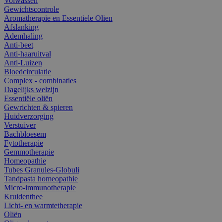
Volwassen
Gewichtscontrole
Aromatherapie en Essentiele Olien
Afslanking
Ademhaling
Anti-beet
Anti-haaruitval
Anti-Luizen
Bloedcirculatie
Complex - combinaties
Dagelijks welzijn
Essentiële oliën
Gewrichten & spieren
Huidverzorging
Verstuiver
Bachbloesem
Fytotherapie
Gemmotherapie
Homeopathie
Tubes Granules-Globuli
Tandpasta homeopathie
Micro-immunotherapie
Kruidenthee
Licht- en warmtetherapie
Oliën