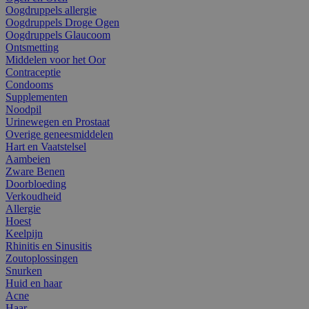
Oogdruppels allergie
Oogdruppels Droge Ogen
Oogdruppels Glaucoom
Ontsmetting
Middelen voor het Oor
Contraceptie
Condooms
Supplementen
Noodpil
Urinewegen en Prostaat
Overige geneesmiddelen
Hart en Vaatstelsel
Aambeien
Zware Benen
Doorbloeding
Verkoudheid
Allergie
Hoest
Keelpijn
Rhinitis en Sinusitis
Zoutoplossingen
Snurken
Huid en haar
Acne
Haar