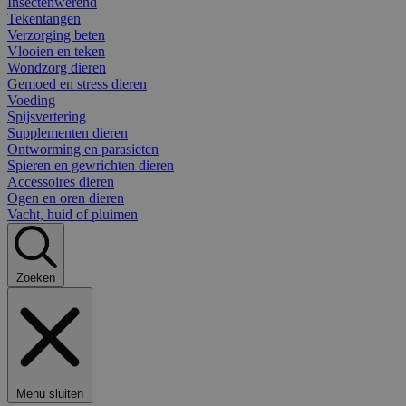
Insectenwerend
Tekentangen
Verzorging beten
Vlooien en teken
Wondzorg dieren
Gemoed en stress dieren
Voeding
Spijsvertering
Supplementen dieren
Ontworming en parasieten
Spieren en gewrichten dieren
Accessoires dieren
Ogen en oren dieren
Vacht, huid of pluimen
Zoeken
Menu sluiten