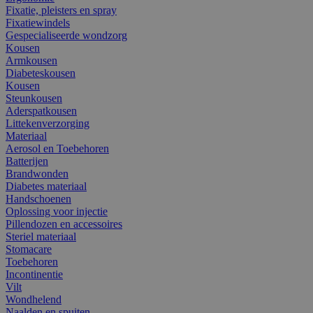
Fixatie, pleisters en spray
Fixatiewindels
Gespecialiseerde wondzorg
Kousen
Armkousen
Diabeteskousen
Kousen
Steunkousen
Aderspatkousen
Littekenverzorging
Materiaal
Aerosol en Toebehoren
Batterijen
Brandwonden
Diabetes materiaal
Handschoenen
Oplossing voor injectie
Pillendozen en accessoires
Steriel materiaal
Stomacare
Toebehoren
Incontinentie
Vilt
Wondhelend
Naalden en spuiten