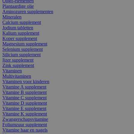
Oligo-elementen
Plantaardige olie
Aminozuren supplementen
Mineralen
Calcium supplement
Jodium tabletten
Kalium supplement
Koper supplement
Magnesium supplement
Selenium supplement
Silicium supplement
Ijzer supplement
Zink supplement
Vitaminen
Multivitaminen
Vitaminen voor kinderen
Vitamine A supplement
Vitamine B supplement
Vitamine C supplement
Vitamine D supplement
Vitamine E supplement
Vitamine K supplement
Zwangerschapsvitamine
Foliumzuur supplement
Vitamine haar en nagels