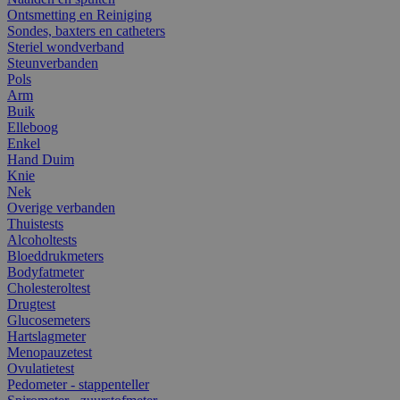
Ontsmetting en Reiniging
Sondes, baxters en catheters
Steriel wondverband
Steunverbanden
Pols
Arm
Buik
Elleboog
Enkel
Hand Duim
Knie
Nek
Overige verbanden
Thuistests
Alcoholtests
Bloeddrukmeters
Bodyfatmeter
Cholesteroltest
Drugtest
Glucosemeters
Hartslagmeter
Menopauzetest
Ovulatietest
Pedometer - stappenteller