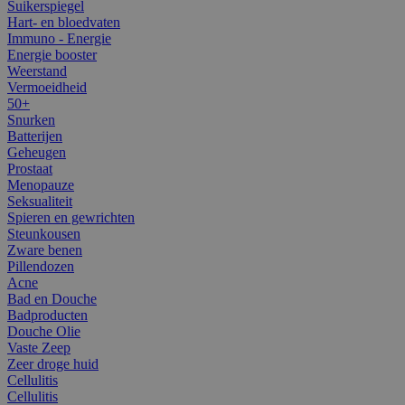
Suikerspiegel
Hart- en bloedvaten
Immuno - Energie
Energie booster
Weerstand
Vermoeidheid
50+
Snurken
Batterijen
Geheugen
Prostaat
Menopauze
Seksualiteit
Spieren en gewrichten
Steunkousen
Zware benen
Pillendozen
Acne
Bad en Douche
Badproducten
Douche Olie
Vaste Zeep
Zeer droge huid
Cellulitis
Cellulitis