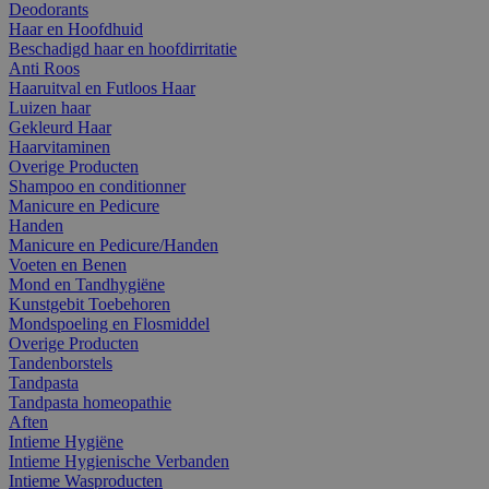
Deodorants
Haar en Hoofdhuid
Beschadigd haar en hoofdirritatie
Anti Roos
Haaruitval en Futloos Haar
Luizen haar
Gekleurd Haar
Haarvitaminen
Overige Producten
Shampoo en conditionner
Manicure en Pedicure
Handen
Manicure en Pedicure/Handen
Voeten en Benen
Mond en Tandhygiëne
Kunstgebit Toebehoren
Mondspoeling en Flosmiddel
Overige Producten
Tandenborstels
Tandpasta
Tandpasta homeopathie
Aften
Intieme Hygiëne
Intieme Hygienische Verbanden
Intieme Wasproducten