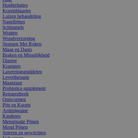
Huidirritaties
Koortsblaasjes
Luizen behandeling
Nagelbijten
Schimmels
Wratten
Wondverzorging
Stoppen Met Roken
Maag en Darm
Braken en Misselijkheid
Diarree
Krampen
Laxeeringsmiddelen
Levertherapie
Maagzuur
Probiotica supplement
Reisapotheek
Ontwormen
Pijn en Koorts
Antimigraine
Kinderen
Menstruatie Pijnen
Mond Pijnen
Spieren en gewrichten