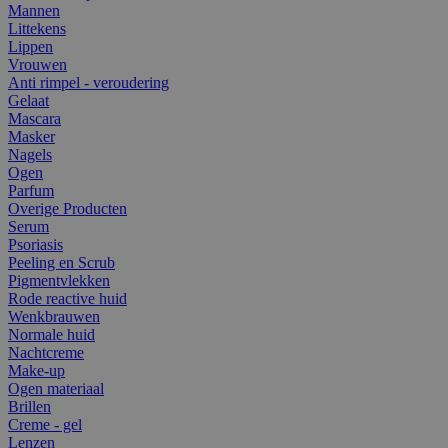
Mannen
Littekens
Lippen
Vrouwen
Anti rimpel - veroudering
Gelaat
Mascara
Masker
Nagels
Ogen
Parfum
Overige Producten
Serum
Psoriasis
Peeling en Scrub
Pigmentvlekken
Rode reactive huid
Wenkbrauwen
Normale huid
Nachtcreme
Make-up
Ogen materiaal
Brillen
Creme - gel
Lenzen