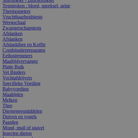
Spirometer - zuurstofmeter
Teststroken : bloed, speeksel, urine
Thermometers
Vruchtbaarheidstests
Weegschaal
Zwangerschapstests
Afslanken
Afslanken
Afslankthee en Koffie
Combinatiepreparaten
Eetlustremmers
Maaltijdvervanger
Platte Buik
Vet Binders
Vochtafdrijvers
Specifieke Voeding
Babyvoeding
Maaltijden
Melken
Thee
Diergeneesmiddelen
Duiven en vogels
Paarden
Mond, muil of snavel
Insecten dieren