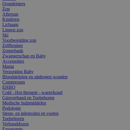
Oogpleisters
Zon
Aftersun
Kinderen
Lichaam
Lippen zon
Ski
Voorbereiding zon
Zelfbruiner
Zonnebank
Zwangerschap en Baby
Accessoires
Mama
Verzorging Baby
Bloedstelping en uitdrogen wonden
Compressen
EHBO
Cold - Hot therapie - warm/koud
Gipsverband en Toebehoren
Medische hulpmiddelen
Podologie
Steun- en inlegzolen en voeten
Toebehoren
Verbanddozen
Ergonomie