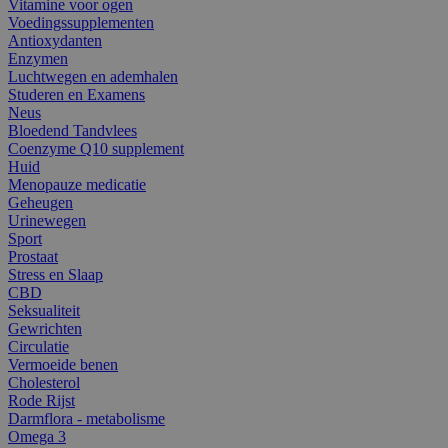
Vitamine voor ogen
Voedingssupplementen
Antioxydanten
Enzymen
Luchtwegen en ademhalen
Studeren en Examens
Neus
Bloedend Tandvlees
Coenzyme Q10 supplement
Huid
Menopauze medicatie
Geheugen
Urinewegen
Sport
Prostaat
Stress en Slaap
CBD
Seksualiteit
Gewrichten
Circulatie
Vermoeide benen
Cholesterol
Rode Rijst
Darmflora - metabolisme
Omega 3