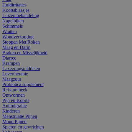
Huidirritaties
Koortsblaasjes
Luizen behandeling
Nagelbijten
Schimmels
Wratten
Wondverzorging
Stoppen Met Roken
Maag en Darm
Braken en Misselijkheid
Diarree
Krampen
Laxeeringsmiddelen
Levertherapie
Maagzuur
Probiotica supplement
Reisapotheek
Ontwormen
Pijn en Koorts
Antimigraine
Kinderen
Menstruatie Pijnen
Mond Pijnen
Spieren en gewrichten