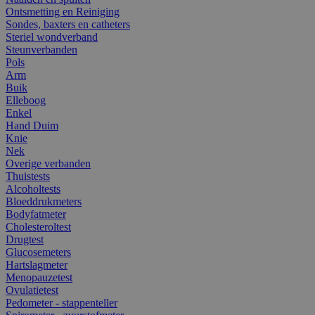
Ontsmetting en Reiniging
Sondes, baxters en catheters
Steriel wondverband
Steunverbanden
Pols
Arm
Buik
Elleboog
Enkel
Hand Duim
Knie
Nek
Overige verbanden
Thuistests
Alcoholtests
Bloeddrukmeters
Bodyfatmeter
Cholesteroltest
Drugtest
Glucosemeters
Hartslagmeter
Menopauzetest
Ovulatietest
Pedometer - stappenteller