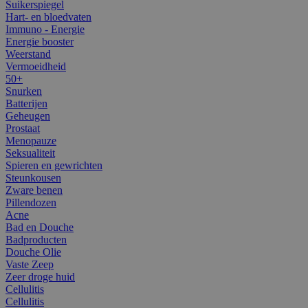
Suikerspiegel
Hart- en bloedvaten
Immuno - Energie
Energie booster
Weerstand
Vermoeidheid
50+
Snurken
Batterijen
Geheugen
Prostaat
Menopauze
Seksualiteit
Spieren en gewrichten
Steunkousen
Zware benen
Pillendozen
Acne
Bad en Douche
Badproducten
Douche Olie
Vaste Zeep
Zeer droge huid
Cellulitis
Cellulitis