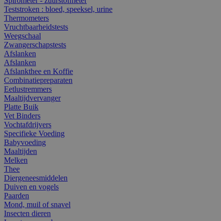
Spirometer - zuurstofmeter
Teststroken : bloed, speeksel, urine
Thermometers
Vruchtbaarheidstests
Weegschaal
Zwangerschapstests
Afslanken
Afslanken
Afslankthee en Koffie
Combinatiepreparaten
Eetlustremmers
Maaltijdvervanger
Platte Buik
Vet Binders
Vochtafdrijvers
Specifieke Voeding
Babyvoeding
Maaltijden
Melken
Thee
Diergeneesmiddelen
Duiven en vogels
Paarden
Mond, muil of snavel
Insecten dieren