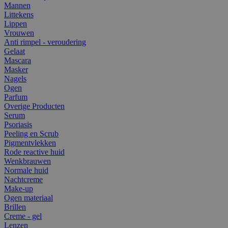
Mannen
Littekens
Lippen
Vrouwen
Anti rimpel - veroudering
Gelaat
Mascara
Masker
Nagels
Ogen
Parfum
Overige Producten
Serum
Psoriasis
Peeling en Scrub
Pigmentvlekken
Rode reactive huid
Wenkbrauwen
Normale huid
Nachtcreme
Make-up
Ogen materiaal
Brillen
Creme - gel
Lenzen