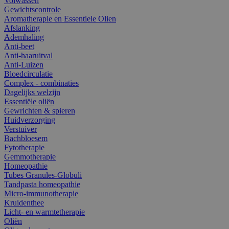
Volwassen
Gewichtscontrole
Aromatherapie en Essentiele Olien
Afslanking
Ademhaling
Anti-beet
Anti-haaruitval
Anti-Luizen
Bloedcirculatie
Complex - combinaties
Dagelijks welzijn
Essentiële oliën
Gewrichten & spieren
Huidverzorging
Verstuiver
Bachbloesem
Fytotherapie
Gemmotherapie
Homeopathie
Tubes Granules-Globuli
Tandpasta homeopathie
Micro-immunotherapie
Kruidenthee
Licht- en warmtetherapie
Oliën