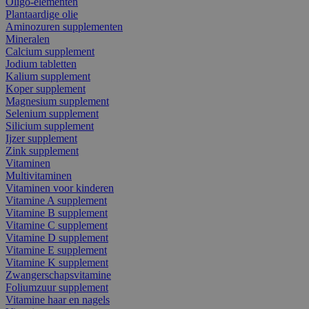
Oligo-elementen
Plantaardige olie
Aminozuren supplementen
Mineralen
Calcium supplement
Jodium tabletten
Kalium supplement
Koper supplement
Magnesium supplement
Selenium supplement
Silicium supplement
Ijzer supplement
Zink supplement
Vitaminen
Multivitaminen
Vitaminen voor kinderen
Vitamine A supplement
Vitamine B supplement
Vitamine C supplement
Vitamine D supplement
Vitamine E supplement
Vitamine K supplement
Zwangerschapsvitamine
Foliumzuur supplement
Vitamine haar en nagels