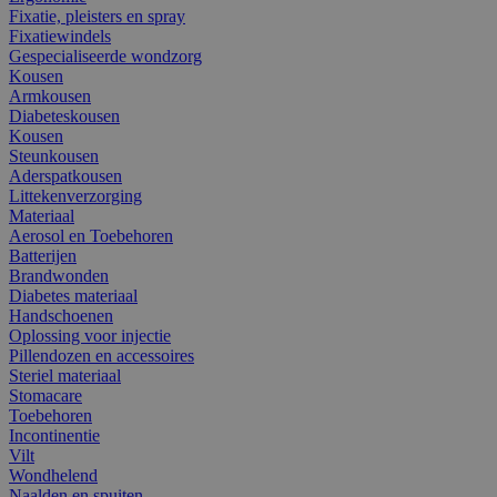
Fixatie, pleisters en spray
Fixatiewindels
Gespecialiseerde wondzorg
Kousen
Armkousen
Diabeteskousen
Kousen
Steunkousen
Aderspatkousen
Littekenverzorging
Materiaal
Aerosol en Toebehoren
Batterijen
Brandwonden
Diabetes materiaal
Handschoenen
Oplossing voor injectie
Pillendozen en accessoires
Steriel materiaal
Stomacare
Toebehoren
Incontinentie
Vilt
Wondhelend
Naalden en spuiten