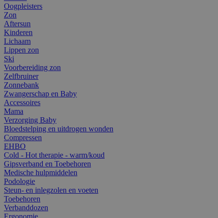
Oogpleisters
Zon
Aftersun
Kinderen
Lichaam
Lippen zon
Ski
Voorbereiding zon
Zelfbruiner
Zonnebank
Zwangerschap en Baby
Accessoires
Mama
Verzorging Baby
Bloedstelping en uitdrogen wonden
Compressen
EHBO
Cold - Hot therapie - warm/koud
Gipsverband en Toebehoren
Medische hulpmiddelen
Podologie
Steun- en inlegzolen en voeten
Toebehoren
Verbanddozen
Ergonomie