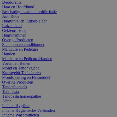
Deodorants
Haar en Hoofdhuid
Beschadigd haar en hoofdirritatie
Anti Roos
Haaruitval en Futloos Haar
Luizen haar
Gekleurd Haar
Haarvitaminen
Overige Producten
Shampoo en conditionner
Manicure en Pedicure
Handen
Manicure en Pedicure/Handen
Voeten en Benen
Mond en Tandhygiëne
Kunstgebit Toebehoren
Mondspoeling en Flosmiddel
Overige Producten
Tandenborstels
Tandpasta
Tandpasta homeopathie
Aften
Intieme Hygiëne
Intieme Hygienische Verbanden
Intieme Wasproducten