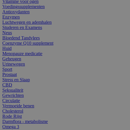
Vitamine voor ogen
Voedingssupplementen
Antioxydanten
Enzymen
Luchtwegen en ademhalen
Studeren en Examens
Neus
Bloedend Tandvlees
Coenzyme Q10 supplement
Huid
Menopauze medicatie
Geheugen
Urinewegen
Sport
Prostaat
Stress en Slaap
CBD
Seksualiteit
Gewrichten
Circulatie
Vermoeide benen
Cholesterol
Rode Rijst
Darmflora - metabolisme
Omega 3