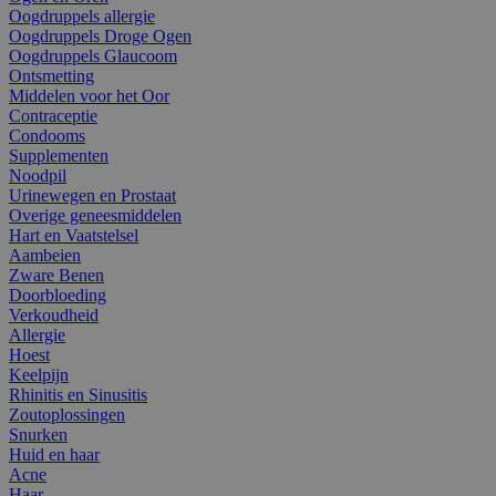
Oogdruppels allergie
Oogdruppels Droge Ogen
Oogdruppels Glaucoom
Ontsmetting
Middelen voor het Oor
Contraceptie
Condooms
Supplementen
Noodpil
Urinewegen en Prostaat
Overige geneesmiddelen
Hart en Vaatstelsel
Aambeien
Zware Benen
Doorbloeding
Verkoudheid
Allergie
Hoest
Keelpijn
Rhinitis en Sinusitis
Zoutoplossingen
Snurken
Huid en haar
Acne
Haar