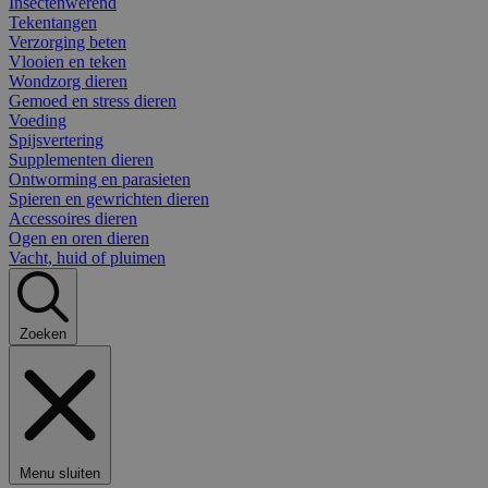
Insectenwerend
Tekentangen
Verzorging beten
Vlooien en teken
Wondzorg dieren
Gemoed en stress dieren
Voeding
Spijsvertering
Supplementen dieren
Ontworming en parasieten
Spieren en gewrichten dieren
Accessoires dieren
Ogen en oren dieren
Vacht, huid of pluimen
Zoeken
Menu sluiten