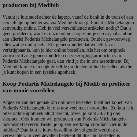
producten bij Medibib
Vanuit je luie stoel achter de laptop, vanaf de bank in de trein of aan
een tafeltje op het terras: via Medibib koop jij Podartis Michelangelo
eenvoudig online. Heb je veel verschillende artikelen nodig? Dat is
geen probleem, want in onze online shop vind je een royaal aanbod
aan allerlei Podartis Michelangelo producten. Ontdek gewoonweg
alles wat je nodig hebt. Elk geneesmiddel dat wettelijk vrij
verkrijgbaar is, kun je hier online bestellen. Als het om originele
voorschriftvrije geneesmiddelen en verzorgingsproducten van
Podartis Michelangelo gaat, dan vind je die in ons assortiment. Bij
Medibib kun je namelijk dezelfde producten online bestellen als die
je kunt kopen in een fysieke apotheek.
Koop Podartis Michelangelo bij Medib en profiteer
van mooie voordelen
Afgezien van het gemak om online te bestellen biedt het kopen van
Podartis Michelangelo bij ons nog veel meer voordelen. Zo kun je in
onze online apotheek altijd terecht, ofwel je kunt 24/7 bij ons
shoppen. Ook kunnen wij producten van Podartis Michelangelo
razendsnel leveren. Bestel je op een werkdag voor half vier in de
middag? Dan kun je jouw bestelling de volgende werkdag al
verwachten. In veel gevallen betekent dit dus “nu bestellen is