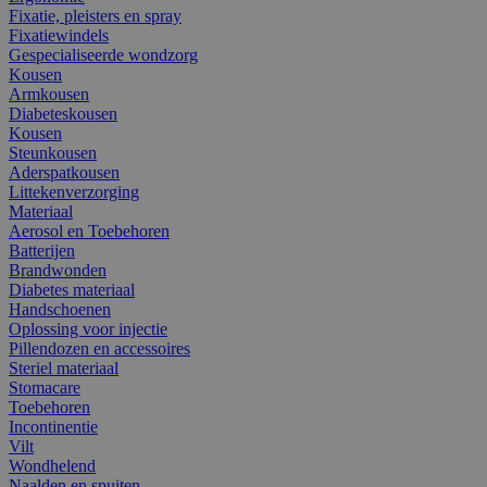
Fixatie, pleisters en spray
Fixatiewindels
Gespecialiseerde wondzorg
Kousen
Armkousen
Diabeteskousen
Kousen
Steunkousen
Aderspatkousen
Littekenverzorging
Materiaal
Aerosol en Toebehoren
Batterijen
Brandwonden
Diabetes materiaal
Handschoenen
Oplossing voor injectie
Pillendozen en accessoires
Steriel materiaal
Stomacare
Toebehoren
Incontinentie
Vilt
Wondhelend
Naalden en spuiten