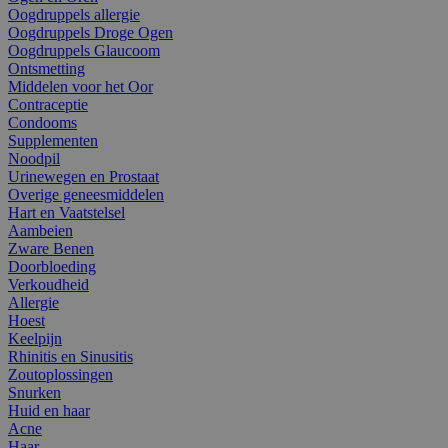
Oogdruppels allergie
Oogdruppels Droge Ogen
Oogdruppels Glaucoom
Ontsmetting
Middelen voor het Oor
Contraceptie
Condooms
Supplementen
Noodpil
Urinewegen en Prostaat
Overige geneesmiddelen
Hart en Vaatstelsel
Aambeien
Zware Benen
Doorbloeding
Verkoudheid
Allergie
Hoest
Keelpijn
Rhinitis en Sinusitis
Zoutoplossingen
Snurken
Huid en haar
Acne
Haar