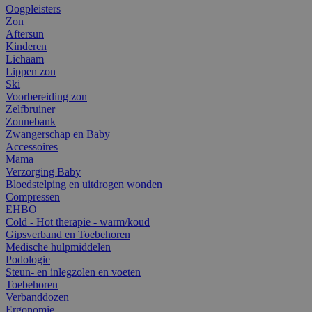
Oogpleisters
Zon
Aftersun
Kinderen
Lichaam
Lippen zon
Ski
Voorbereiding zon
Zelfbruiner
Zonnebank
Zwangerschap en Baby
Accessoires
Mama
Verzorging Baby
Bloedstelping en uitdrogen wonden
Compressen
EHBO
Cold - Hot therapie - warm/koud
Gipsverband en Toebehoren
Medische hulpmiddelen
Podologie
Steun- en inlegzolen en voeten
Toebehoren
Verbanddozen
Ergonomie