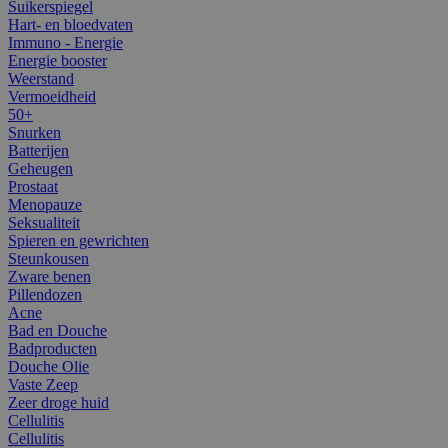
Suikerspiegel
Hart- en bloedvaten
Immuno - Energie
Energie booster
Weerstand
Vermoeidheid
50+
Snurken
Batterijen
Geheugen
Prostaat
Menopauze
Seksualiteit
Spieren en gewrichten
Steunkousen
Zware benen
Pillendozen
Acne
Bad en Douche
Badproducten
Douche Olie
Vaste Zeep
Zeer droge huid
Cellulitis
Cellulitis