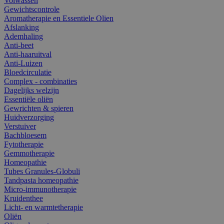
Volwassen
Gewichtscontrole
Aromatherapie en Essentiele Olien
Afslanking
Ademhaling
Anti-beet
Anti-haaruitval
Anti-Luizen
Bloedcirculatie
Complex - combinaties
Dagelijks welzijn
Essentiële oliën
Gewrichten & spieren
Huidverzorging
Verstuiver
Bachbloesem
Fytotherapie
Gemmotherapie
Homeopathie
Tubes Granules-Globuli
Tandpasta homeopathie
Micro-immunotherapie
Kruidenthee
Licht- en warmtetherapie
Oliën