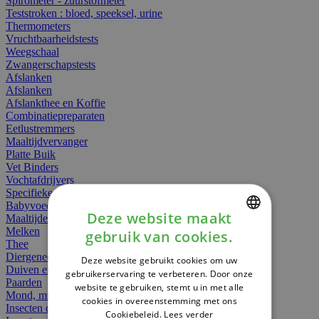
Spirometer - zuurstofmeter
Teststroken : bloed, speeksel, urine
Thermometers
Vruchtbaarheidstests
Weegschaal
Zwangerschapstests
Afslanken
Afslanken
Afslankthee en Koffie
Combinatiepreparaten
Eetlustremmers
Maaltijdvervanger
Platte Buik
Vet Binders
Vochtafdrijvers
Specifieke Voeding
Babyvoeding
Deze website maakt
Maaltijden
Melken
gebruik van cookies.
DUTCH
Thee
Diergeneesmiddelen
Deze website gebruikt cookies om uw
FRENCH
Duiven en vogels
gebruikerservaring te verbeteren. Door onze
Paarden
website te gebruiken, stemt u in met alle
ENGLISH
Mond, muil of snavel
cookies in overeenstemming met ons
Insecten dieren
Cookiebeleid.
Lees verder