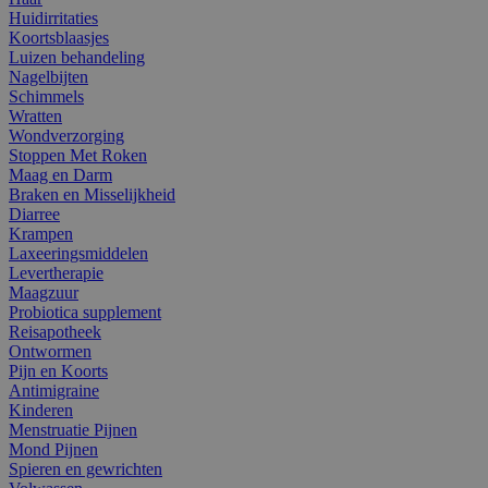
Huidirritaties
Koortsblaasjes
Luizen behandeling
Nagelbijten
Schimmels
Wratten
Wondverzorging
Stoppen Met Roken
Maag en Darm
Braken en Misselijkheid
Diarree
Krampen
Laxeeringsmiddelen
Levertherapie
Maagzuur
Probiotica supplement
Reisapotheek
Ontwormen
Pijn en Koorts
Antimigraine
Kinderen
Menstruatie Pijnen
Mond Pijnen
Spieren en gewrichten