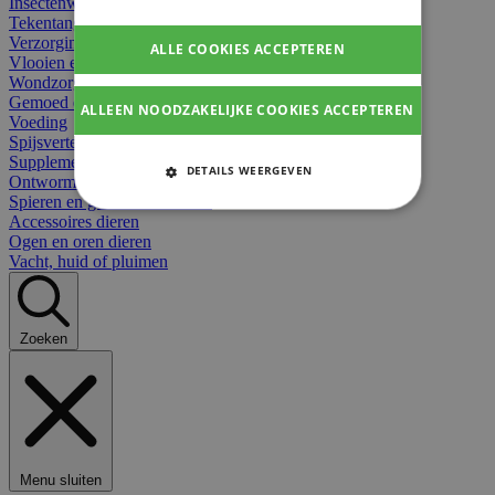
Insectenwerend
Tekentangen
Verzorging beten
ALLE COOKIES ACCEPTEREN
Vlooien en teken
Wondzorg dieren
Gemoed en stress dieren
ALLEEN NOODZAKELIJKE COOKIES ACCEPTEREN
Voeding
Spijsvertering
Supplementen dieren
DETAILS WEERGEVEN
Ontworming en parasieten
Spieren en gewrichten dieren
STRIKT NOODZAKELIJKE
Accessoires dieren
COOKIES
Ogen en oren dieren
Vacht, huid of pluimen
PRESTATIE COOKIES
TARGETING COOKIES
Zoeken
FUNCTIONELE COOKIES
Strikt noodzakelijke cookies
Menu sluiten