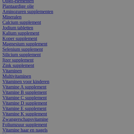
Oligo-elementen
Plantaardige olie
Aminozuren supplementen
Mineralen
Calcium supplement
Jodium tabletten
Kalium supplement
Koper supplement
Magnesium supplement
Selenium supplement
Silicium supplement
Ijzer supplement
Zink supplement
Vitaminen
Multivitaminen
Vitaminen voor kinderen
Vitamine A supplement
Vitamine B supplement
Vitamine C supplement
Vitamine D supplement
Vitamine E supplement
Vitamine K supplement
Zwangerschapsvitamine
Foliumzuur supplement
Vitamine haar en nagels