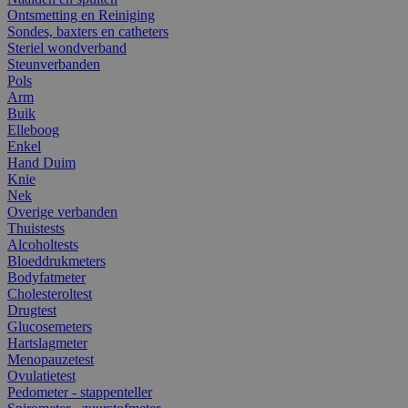
Ontsmetting en Reiniging
Sondes, baxters en catheters
Steriel wondverband
Steunverbanden
Pols
Arm
Buik
Elleboog
Enkel
Hand Duim
Knie
Nek
Overige verbanden
Thuistests
Alcoholtests
Bloeddrukmeters
Bodyfatmeter
Cholesteroltest
Drugtest
Glucosemeters
Hartslagmeter
Menopauzetest
Ovulatietest
Pedometer - stappenteller