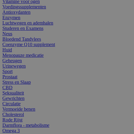
Vitamine voor ogen
Voedingssupplementen
Antioxydanten
Enzymen
Luchtwegen en ademhalen
Studeren en Examens
Neus
Bloedend Tandvlees
Coenzyme Q10 supplement
Huid
Menopauze medicatie
Geheugen
Urinewegen
Sport
Prostaat
Stress en Slaap
CBD
Seksualiteit
Gewrichten
Circulatie
Vermoeide benen
Cholesterol
Rode Rijst
Darmflora - metabolisme
Omega 3