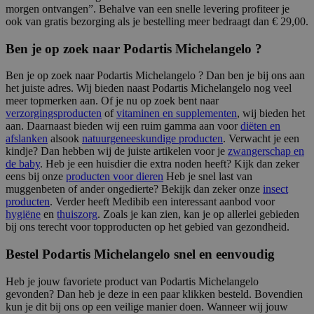
morgen ontvangen”. Behalve van een snelle levering profiteer je
ook van gratis bezorging als je bestelling meer bedraagt dan € 29,00.
Ben je op zoek naar Podartis Michelangelo ?
Ben je op zoek naar Podartis Michelangelo ? Dan ben je bij ons aan
het juiste adres. Wij bieden naast Podartis Michelangelo nog veel
meer topmerken aan. Of je nu op zoek bent naar
verzorgingsproducten
of
vitaminen en supplementen
, wij bieden het
aan. Daarnaast bieden wij een ruim gamma aan voor
diëten en
afslanken
alsook
natuurgeneeskundige producten
. Verwacht je een
kindje? Dan hebben wij de juiste artikelen voor je
zwangerschap en
de baby
. Heb je een huisdier die extra noden heeft? Kijk dan zeker
eens bij onze
producten voor dieren
Heb je snel last van
muggenbeten of ander ongedierte? Bekijk dan zeker onze
insect
producten
. Verder heeft Medibib een interessant aanbod voor
hygiëne
en
thuiszorg
. Zoals je kan zien, kan je op allerlei gebieden
bij ons terecht voor topproducten op het gebied van gezondheid.
Bestel Podartis Michelangelo snel en eenvoudig
Heb je jouw favoriete product van Podartis Michelangelo
gevonden? Dan heb je deze in een paar klikken besteld. Bovendien
kun je dit bij ons op een veilige manier doen. Wanneer wij jouw