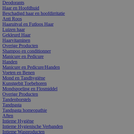
Deodorants
Haar en Hoofdhuid
Beschadigd haar en hoofdirritatie
Anti Roos
Haaruitval en Futloos Haar
Luizen haar
Gekleurd Haar
Haarvitaminen
Overige Producten
Shampoo en conditionner
Manicure en Pedicure
Handen
Manicure en Pedicure/Handen
Voeten en Benen
Mond en Tandhygiëne
Kunstgebit Toebehoren
Mondspoeling en Flosmiddel
Overige Producten
Tandenborstels
Tandpasta
Tandpasta homeopathie
Aften
Intieme Hygiëne
Intieme Hygienische Verbanden
Intieme Wasproducten