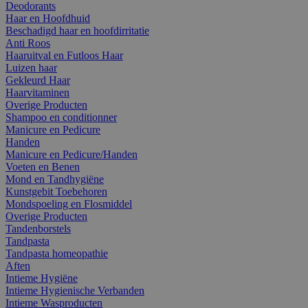
Deodorants
Haar en Hoofdhuid
Beschadigd haar en hoofdirritatie
Anti Roos
Haaruitval en Futloos Haar
Luizen haar
Gekleurd Haar
Haarvitaminen
Overige Producten
Shampoo en conditionner
Manicure en Pedicure
Handen
Manicure en Pedicure/Handen
Voeten en Benen
Mond en Tandhygiëne
Kunstgebit Toebehoren
Mondspoeling en Flosmiddel
Overige Producten
Tandenborstels
Tandpasta
Tandpasta homeopathie
Aften
Intieme Hygiëne
Intieme Hygienische Verbanden
Intieme Wasproducten