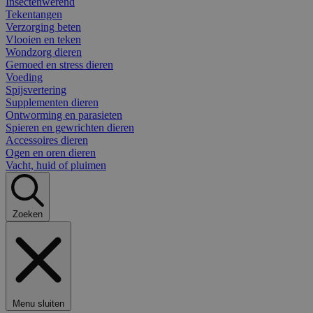
Insectenwerend
Tekentangen
Verzorging beten
Vlooien en teken
Wondzorg dieren
Gemoed en stress dieren
Voeding
Spijsvertering
Supplementen dieren
Ontworming en parasieten
Spieren en gewrichten dieren
Accessoires dieren
Ogen en oren dieren
Vacht, huid of pluimen
Zoeken
Menu sluiten