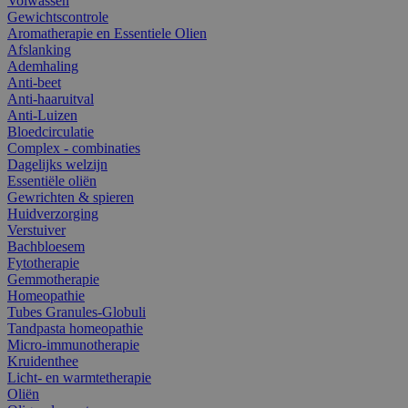
Volwassen
Gewichtscontrole
Aromatherapie en Essentiele Olien
Afslanking
Ademhaling
Anti-beet
Anti-haaruitval
Anti-Luizen
Bloedcirculatie
Complex - combinaties
Dagelijks welzijn
Essentiële oliën
Gewrichten & spieren
Huidverzorging
Verstuiver
Bachbloesem
Fytotherapie
Gemmotherapie
Homeopathie
Tubes Granules-Globuli
Tandpasta homeopathie
Micro-immunotherapie
Kruidenthee
Licht- en warmtetherapie
Oliën