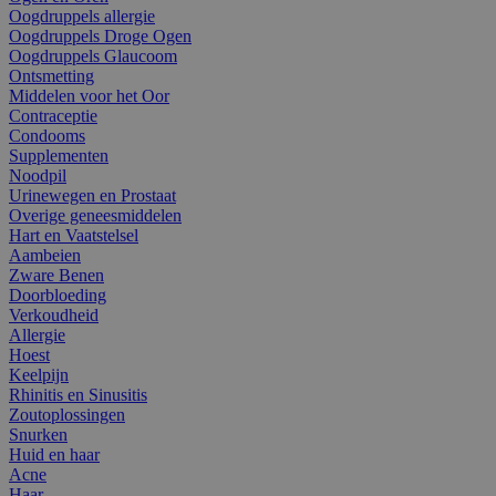
Oogdruppels allergie
Oogdruppels Droge Ogen
Oogdruppels Glaucoom
Ontsmetting
Middelen voor het Oor
Contraceptie
Condooms
Supplementen
Noodpil
Urinewegen en Prostaat
Overige geneesmiddelen
Hart en Vaatstelsel
Aambeien
Zware Benen
Doorbloeding
Verkoudheid
Allergie
Hoest
Keelpijn
Rhinitis en Sinusitis
Zoutoplossingen
Snurken
Huid en haar
Acne
Haar