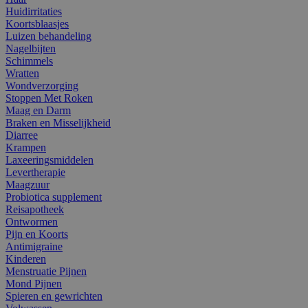
Huidirritaties
Koortsblaasjes
Luizen behandeling
Nagelbijten
Schimmels
Wratten
Wondverzorging
Stoppen Met Roken
Maag en Darm
Braken en Misselijkheid
Diarree
Krampen
Laxeeringsmiddelen
Levertherapie
Maagzuur
Probiotica supplement
Reisapotheek
Ontwormen
Pijn en Koorts
Antimigraine
Kinderen
Menstruatie Pijnen
Mond Pijnen
Spieren en gewrichten