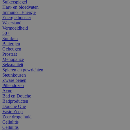
Suikerspiegel
Hart- en bloedvaten
Immuno - Energie
Energie booster
Weerstand
Vermoeidheid
50+
Snurken
Batterijen
Geheugen
Prostaat
Menopauze
Seksualiteit
Spieren en gewrichten
Steunkousen
Zware benen
Pillendozen
Acne
Bad en Douche
Badproducten
Douche Olie
Vaste Zeep
Zeer droge huid
Cellulitis
Cellulitis