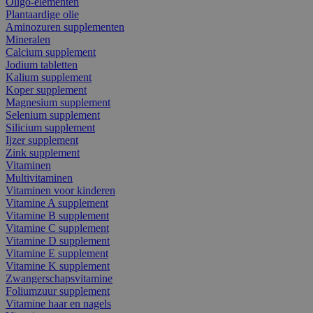
Oligo-elementen
Plantaardige olie
Aminozuren supplementen
Mineralen
Calcium supplement
Jodium tabletten
Kalium supplement
Koper supplement
Magnesium supplement
Selenium supplement
Silicium supplement
Ijzer supplement
Zink supplement
Vitaminen
Multivitaminen
Vitaminen voor kinderen
Vitamine A supplement
Vitamine B supplement
Vitamine C supplement
Vitamine D supplement
Vitamine E supplement
Vitamine K supplement
Zwangerschapsvitamine
Foliumzuur supplement
Vitamine haar en nagels