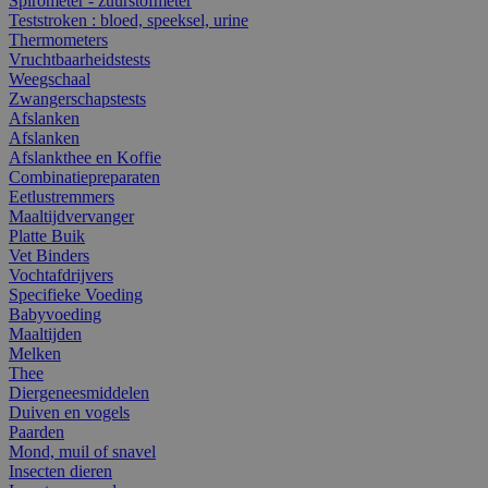
Spirometer - zuurstofmeter
Teststroken : bloed, speeksel, urine
Thermometers
Vruchtbaarheidstests
Weegschaal
Zwangerschapstests
Afslanken
Afslanken
Afslankthee en Koffie
Combinatiepreparaten
Eetlustremmers
Maaltijdvervanger
Platte Buik
Vet Binders
Vochtafdrijvers
Specifieke Voeding
Babyvoeding
Maaltijden
Melken
Thee
Diergeneesmiddelen
Duiven en vogels
Paarden
Mond, muil of snavel
Insecten dieren