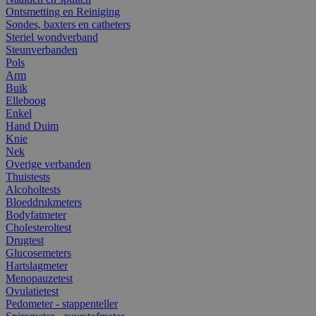
Ontsmetting en Reiniging
Sondes, baxters en catheters
Steriel wondverband
Steunverbanden
Pols
Arm
Buik
Elleboog
Enkel
Hand Duim
Knie
Nek
Overige verbanden
Thuistests
Alcoholtests
Bloeddrukmeters
Bodyfatmeter
Cholesteroltest
Drugtest
Glucosemeters
Hartslagmeter
Menopauzetest
Ovulatietest
Pedometer - stappenteller