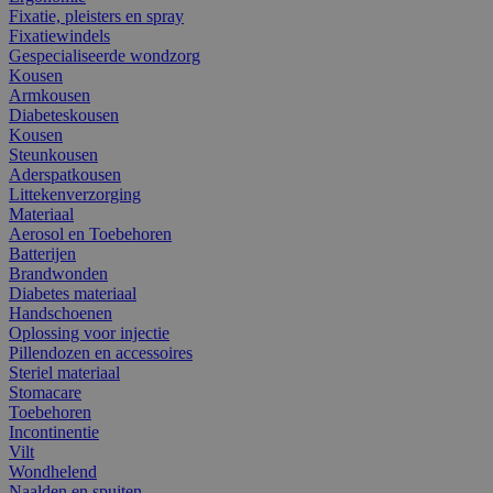
Fixatie, pleisters en spray
Fixatiewindels
Gespecialiseerde wondzorg
Kousen
Armkousen
Diabeteskousen
Kousen
Steunkousen
Aderspatkousen
Littekenverzorging
Materiaal
Aerosol en Toebehoren
Batterijen
Brandwonden
Diabetes materiaal
Handschoenen
Oplossing voor injectie
Pillendozen en accessoires
Steriel materiaal
Stomacare
Toebehoren
Incontinentie
Vilt
Wondhelend
Naalden en spuiten