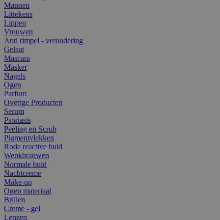
Mannen
Littekens
Lippen
Vrouwen
Anti rimpel - veroudering
Gelaat
Mascara
Masker
Nagels
Ogen
Parfum
Overige Producten
Serum
Psoriasis
Peeling en Scrub
Pigmentvlekken
Rode reactive huid
Wenkbrauwen
Normale huid
Nachtcreme
Make-up
Ogen materiaal
Brillen
Creme - gel
Lenzen