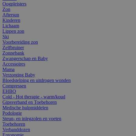
Oogpleisters
Zon
Aftersun
Kinderen
Lichaam
Lippen zon
Ski
Voorbereiding zon
Zelfbruiner
Zonnebank
Zwangerschap en Baby
Accessoires
Mama
Verzorging Baby
Bloedstelping en uitdrogen wonden
Compressen
EHBO
Cold - Hot therapie - warm/koud
Gipsverband en Toebehoren
Medische hulpmiddelen
Podologie
Steun- en inlegzolen en voeten
Toebehoren
Verbanddozen
Ergonomie