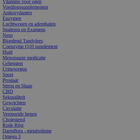
Vitamine voor ogen
Voedingssupplementen
Antioxydanten
Enzymen
Luchtwegen en ademhalen
Studeren en Examens
Neus
Bloedend Tandvlees
Coenzyme Q10 supplement
Huid
Menopauze medicatie
Geheugen
Urinewegen
Sport
Prostaat
Stress en Slaap
CBD
Seksualiteit
Gewrichten
Circulatie
Vermoeide benen
Cholesterol
Rode Rijst
Darmflora - metabolisme
Omega 3