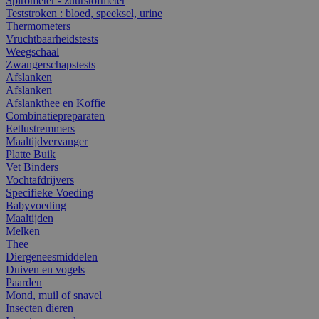
Spirometer - zuurstofmeter
Teststroken : bloed, speeksel, urine
Thermometers
Vruchtbaarheidstests
Weegschaal
Zwangerschapstests
Afslanken
Afslanken
Afslankthee en Koffie
Combinatiepreparaten
Eetlustremmers
Maaltijdvervanger
Platte Buik
Vet Binders
Vochtafdrijvers
Specifieke Voeding
Babyvoeding
Maaltijden
Melken
Thee
Diergeneesmiddelen
Duiven en vogels
Paarden
Mond, muil of snavel
Insecten dieren