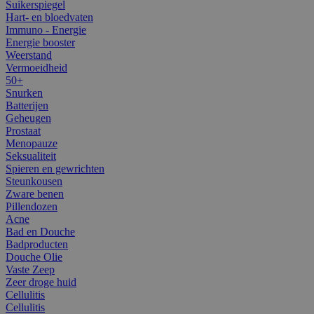
Suikerspiegel
Hart- en bloedvaten
Immuno - Energie
Energie booster
Weerstand
Vermoeidheid
50+
Snurken
Batterijen
Geheugen
Prostaat
Menopauze
Seksualiteit
Spieren en gewrichten
Steunkousen
Zware benen
Pillendozen
Acne
Bad en Douche
Badproducten
Douche Olie
Vaste Zeep
Zeer droge huid
Cellulitis
Cellulitis