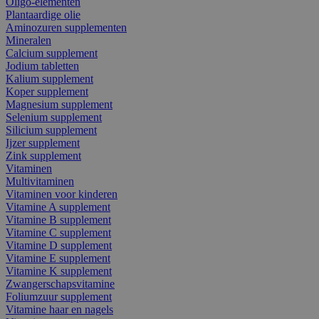
Oligo-elementen
Plantaardige olie
Aminozuren supplementen
Mineralen
Calcium supplement
Jodium tabletten
Kalium supplement
Koper supplement
Magnesium supplement
Selenium supplement
Silicium supplement
Ijzer supplement
Zink supplement
Vitaminen
Multivitaminen
Vitaminen voor kinderen
Vitamine A supplement
Vitamine B supplement
Vitamine C supplement
Vitamine D supplement
Vitamine E supplement
Vitamine K supplement
Zwangerschapsvitamine
Foliumzuur supplement
Vitamine haar en nagels