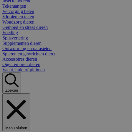
Insectenwerend
Tekentangen
Verzorging beten
Vlooien en teken
Wondzorg dieren
Gemoed en stress dieren
Voeding
Spijsvertering
Supplementen dieren
Ontworming en parasieten
Spieren en gewrichten dieren
Accessoires dieren
Ogen en oren dieren
Vacht, huid of pluimen
Zoeken
Menu sluiten