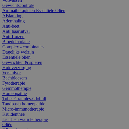
Volwassen
Gewichtscontrole
Aromatherapie en Essentiele Olien
Afslanking
Ademhaling
Anti-beet
Anti-haaruitval
Anti-Luizen
Bloedcirculatie
Complex - combinaties
Dagelijks welzijn
Essentiële oliën
Gewrichten & spieren
Huidverzorging
Verstuiver
Bachbloesem
Fytotherapie
Gemmotherapie
Homeopathie
Tubes Granules-Globuli
Tandpasta homeopathie
Micro-immunotherapie
Kruidenthee
Licht- en warmtetherapie
Oliën