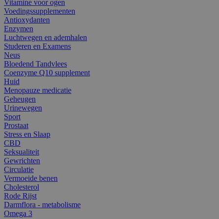
Vitamine voor ogen
Voedingssupplementen
Antioxydanten
Enzymen
Luchtwegen en ademhalen
Studeren en Examens
Neus
Bloedend Tandvlees
Coenzyme Q10 supplement
Huid
Menopauze medicatie
Geheugen
Urinewegen
Sport
Prostaat
Stress en Slaap
CBD
Seksualiteit
Gewrichten
Circulatie
Vermoeide benen
Cholesterol
Rode Rijst
Darmflora - metabolisme
Omega 3