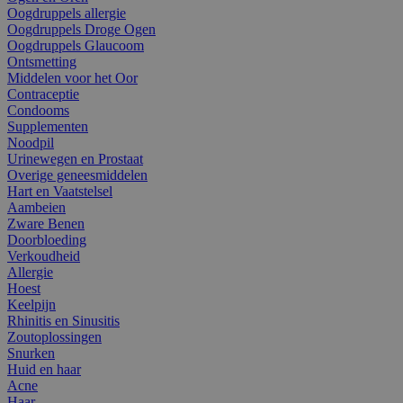
Oogdruppels allergie
Oogdruppels Droge Ogen
Oogdruppels Glaucoom
Ontsmetting
Middelen voor het Oor
Contraceptie
Condooms
Supplementen
Noodpil
Urinewegen en Prostaat
Overige geneesmiddelen
Hart en Vaatstelsel
Aambeien
Zware Benen
Doorbloeding
Verkoudheid
Allergie
Hoest
Keelpijn
Rhinitis en Sinusitis
Zoutoplossingen
Snurken
Huid en haar
Acne
Haar