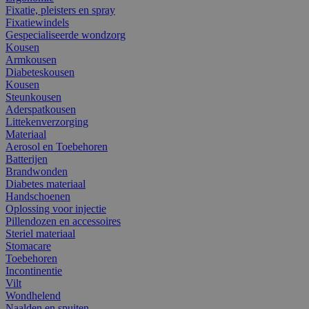
Fixatie, pleisters en spray
Fixatiewindels
Gespecialiseerde wondzorg
Kousen
Armkousen
Diabeteskousen
Kousen
Steunkousen
Aderspatkousen
Littekenverzorging
Materiaal
Aerosol en Toebehoren
Batterijen
Brandwonden
Diabetes materiaal
Handschoenen
Oplossing voor injectie
Pillendozen en accessoires
Steriel materiaal
Stomacare
Toebehoren
Incontinentie
Vilt
Wondhelend
Naalden en spuiten