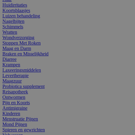
Huidirritaties
Koortsblaasjes
Luizen behandeling
Nagelbijten
Schimmels
Wratten
Wondverzorging
Stoppen Met Roken
Maag en Darm
Braken en Misselijkheid
Diarree
Krampen
Laxeeringsmiddelen
Levertherapie
Maagzuur
Probiotica supplement
Reisapotheek
Ontwormen
Pijn en Koorts
Antimigraine
Kinderen
Menstruatie Pijnen
Mond Pijnen
Spieren en gewrichten