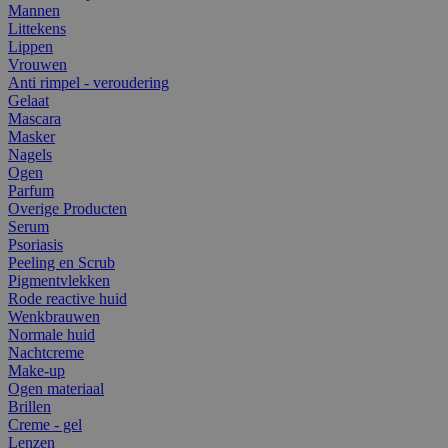
Mannen
Littekens
Lippen
Vrouwen
Anti rimpel - veroudering
Gelaat
Mascara
Masker
Nagels
Ogen
Parfum
Overige Producten
Serum
Psoriasis
Peeling en Scrub
Pigmentvlekken
Rode reactive huid
Wenkbrauwen
Normale huid
Nachtcreme
Make-up
Ogen materiaal
Brillen
Creme - gel
Lenzen