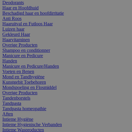
Deodorants
Haar en Hoofdhuid
Beschadigd haar en hoofdirritatie
Anti Roos
Haaruitval en Futloos Haar
Luizen haar
Gekleurd Haar
Haarvitaminen
Overige Producten
Shampoo en conditionner
Manicure en Pedicure
Handen
Manicure en Pedicure/Handen
Voeten en Benen
Mond en Tandhygiëne
Kunstgebit Toebehoren
Mondspoeling en Flosmiddel
Overige Producten
Tandenborstels
Tandpasta
Tandpasta homeopathie
Aften
Intieme Hygiëne
Intieme Hygienische Verbanden
Intieme Wasproducten