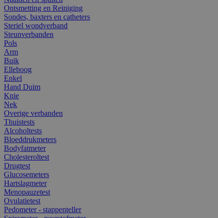
Ontsmetting en Reiniging
Sondes, baxters en catheters
Steriel wondverband
Steunverbanden
Pols
Arm
Buik
Elleboog
Enkel
Hand Duim
Knie
Nek
Overige verbanden
Thuistests
Alcoholtests
Bloeddrukmeters
Bodyfatmeter
Cholesteroltest
Drugtest
Glucosemeters
Hartslagmeter
Menopauzetest
Ovulatietest
Pedometer - stappenteller