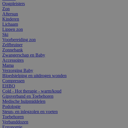
Oogpleisters
Zon
Aftersun
Kinderen
Lichaam
Lippen zon
Ski
Voorbereiding zon
Zelfbruiner
Zonnebank
Zwangerschap en Baby
Accessoires
Mama
Verzorging Baby
Bloedstelping en uitdrogen wonden
Compressen
EHBO
Cold - Hot therapie - warm/koud
Gipsverband en Toebehoren
Medische hulpmiddelen
Podologie
Steun- en inlegzolen en voeten
Toebehoren
Verbanddozen
Ergonomie