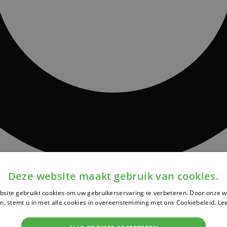
Deze website maakt gebruik van cookies.
site gebruikt cookies om uw gebruikerservaring te verbeteren. Door onze w
n, stemt u in met alle cookies in overeenstemming met ons Cookiebeleid.
Le